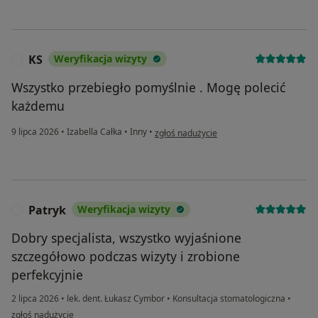
KS
Weryfikacja wizyty
K
Wszystko przebiegło pomyślnie . Mogę polecić
każdemu
w opinii użytkownika KS
9 lipca 2026
•
Izabella Całka
•
Inny
•
zgłoś nadużycie
Patryk
Weryfikacja wizyty
P
Dobry specjalista, wszystko wyjaśnione
szczegółowo podczas wizyty i zrobione
perfekcyjnie
2 lipca 2026
•
lek. dent. Łukasz Cymbor
•
Konsultacja stomatologiczna
•
w opinii użytkownika Patryk
zgłoś nadużycie