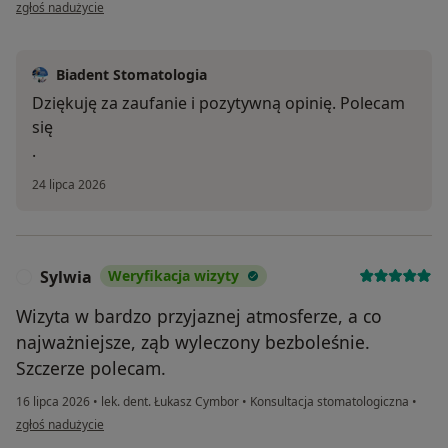
w opinii użytkownika MR
zgłoś nadużycie
Biadent Stomatologia
Dziękuję za zaufanie i pozytywną opinię. Polecam
się
.
24 lipca 2026
Sylwia
Weryfikacja wizyty
S
Wizyta w bardzo przyjaznej atmosferze, a co
najważniejsze, ząb wyleczony bezboleśnie.
Szczerze polecam.
16 lipca 2026
•
lek. dent. Łukasz Cymbor
•
Konsultacja stomatologiczna
•
w opinii użytkownika Sylwia
zgłoś nadużycie