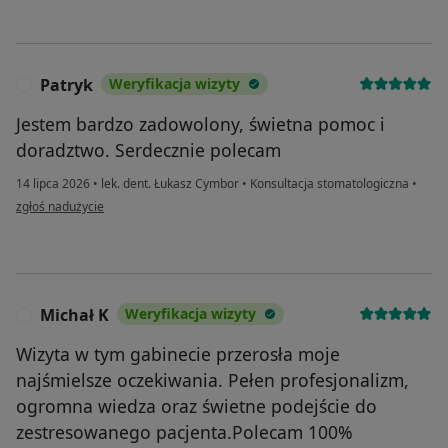
Patryk
Weryfikacja wizyty
P
Jestem bardzo zadowolony, świetna pomoc i
doradztwo. Serdecznie polecam
14 lipca 2026
•
lek. dent. Łukasz Cymbor
•
Konsultacja stomatologiczna
•
w opinii użytkownika Patryk
zgłoś nadużycie
Michał K
Weryfikacja wizyty
M
Wizyta w tym gabinecie przerosła moje
najśmielsze oczekiwania. Pełen profesjonalizm,
ogromna wiedza oraz świetne podejście do
zestresowanego pacjenta.Polecam 100%