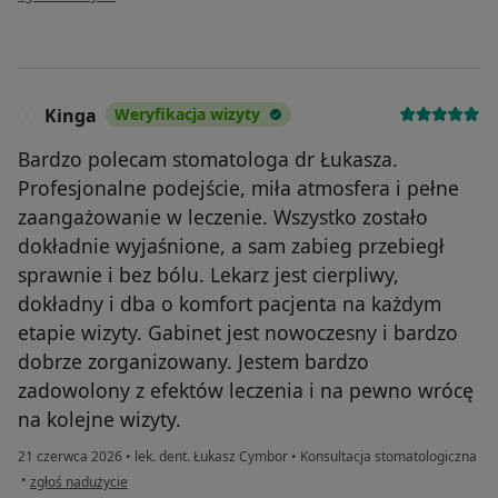
Kinga
Weryfikacja wizyty
K
Bardzo polecam stomatologa dr Łukasza.
Profesjonalne podejście, miła atmosfera i pełne
zaangażowanie w leczenie. Wszystko zostało
dokładnie wyjaśnione, a sam zabieg przebiegł
sprawnie i bez bólu. Lekarz jest cierpliwy,
dokładny i dba o komfort pacjenta na każdym
etapie wizyty. Gabinet jest nowoczesny i bardzo
dobrze zorganizowany. Jestem bardzo
zadowolony z efektów leczenia i na pewno wrócę
na kolejne wizyty.
21 czerwca 2026
•
lek. dent. Łukasz Cymbor
•
Konsultacja stomatologiczna
w opinii użytkownika Kinga
•
zgłoś nadużycie