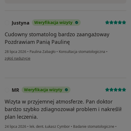
Justyna
Weryfikacja wizyty
J
Cudowny stomatolog bardzo zaangażoway
Pozdrawiam Panią Paulinę
28 lipca 2026
•
Paulina Zabagło
•
Konsultacja stomatologiczna
•
w opinii użytkownika Justyna
zgłoś nadużycie
MR
Weryfikacja wizyty
M
Wizyta w przyjemnej atmosferze. Pan doktor
bardzo szybko zdiagnozował problem i nakreślił
plan leczenia.
24 lipca 2026
•
lek. dent. Łukasz Cymbor
•
Badanie stomatologiczne
•