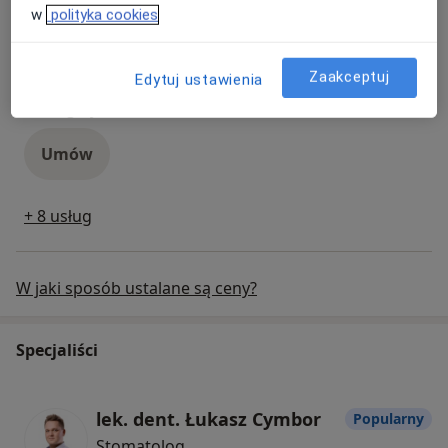
Umów
w
polityka cookies
Zaakceptuj
Usuwanie kamienia nazębnego
Popularna
Edytuj ustawienia
usuwanie kamienia nazębnego
Szczegóły
Umów
+ 8 usług
W jaki sposób ustalane są ceny?
Specjaliści
lek. dent. Łukasz Cymbor
Popularny
Stomatolog