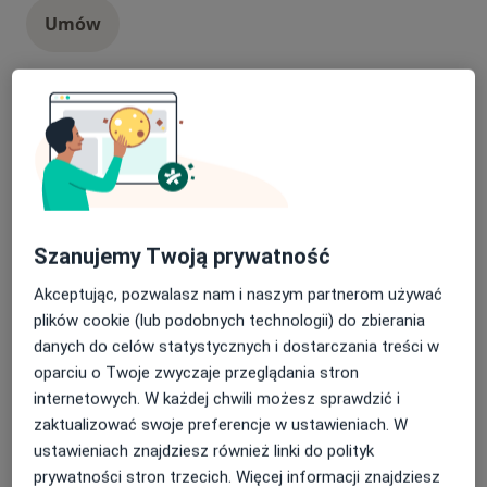
Umów
Higienizacja
Popularna
higienizacja
Od 350 zł
Szczegóły
Umów
Szanujemy Twoją prywatność
Konsultacja chirurgiczna
Popularna
Konsultacja chirurgiczna
200 zł
Szczegóły
Akceptując, pozwalasz nam i naszym partnerom używać
plików cookie (lub podobnych technologii) do zbierania
Umów
danych do celów statystycznych i dostarczania treści w
oparciu o Twoje zwyczaje przeglądania stron
internetowych. W każdej chwili możesz sprawdzić i
Leczenie próchnicy
Popularna
zaktualizować swoje preferencje w ustawieniach. W
leczenie próchnicy
Szczegóły
ustawieniach znajdziesz również linki do polityk
prywatności stron trzecich. Więcej informacji znajdziesz