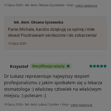
w opinii użytkownika Mich
13 lipca 2026
•
lek. dent. Oksana Syczewska
•
Inny
•
zgłoś nadużycie
lek. dent. Oksana Syczewska
Panie Michale, bardzo dziękuję za opinię i miłe
słowa! Pozdrawiam serdecznie i do zobaczenia!
13 lipca 2026
Krzysztof
Weryfikacja wizyty
K
Dr Łukasz reprezentuje najwyższy stopień
profesjonalizmu z jakim spotkałem się u lekarza
stomatologa :) właściwy człowiek na właściwym
miejscu :) polecam :)
w opinii użytkownika Krzyszto
10 lipca 2026
•
lek. dent. Łukasz Cymbor
•
Inny
•
zgłoś nadużycie