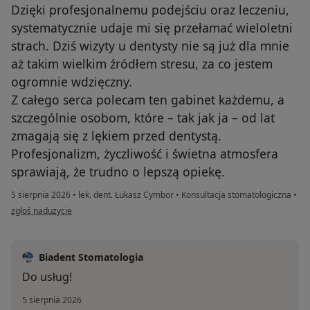
Dzięki profesjonalnemu podejściu oraz leczeniu,
systematycznie udaje mi się przełamać wieloletni
strach. Dziś wizyty u dentysty nie są już dla mnie
aż takim wielkim źródłem stresu, za co jestem
ogromnie wdzięczny.
Z całego serca polecam ten gabinet każdemu, a
szczególnie osobom, które – tak jak ja – od lat
zmagają się z lękiem przed dentystą.
Profesjonalizm, życzliwość i świetna atmosfera
sprawiają, że trudno o lepszą opiekę.
5 sierpnia 2026
•
lek. dent. Łukasz Cymbor
•
Konsultacja stomatologiczna
•
w opinii użytkownika Karol
zgłoś nadużycie
Biadent Stomatologia
Do usług!
5 sierpnia 2026