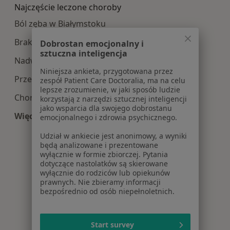
Najczęście leczone choroby
Ból zęba w Białymstoku
Braki zębowe w Białymstoku
Dobrostan emocjonalny i
sztuczna inteligencja
Nadwrażliwość zębów w Białymstoku
Niniejsza ankieta, przygotowana przez
Przebarwienia zębów w Białymstoku
zespół Patient Care Doctoralia, ma na celu
lepsze zrozumienie, w jaki sposób ludzie
Choroby jamy ustnej w Białymstoku
korzystają z narzędzi sztucznej inteligencji
jako wsparcia dla swojego dobrostanu
Więcej (15)
emocjonalnego i zdrowia psychicznego.
Więcej w kategorii: Najczęście leczone choroby
Udział w ankiecie jest anonimowy, a wyniki
będą analizowane i prezentowane
wyłącznie w formie zbiorczej. Pytania
dotyczące nastolatków są skierowane
wyłącznie do rodziców lub opiekunów
prawnych. Nie zbieramy informacji
bezpośrednio od osób niepełnoletnich.
Start survey