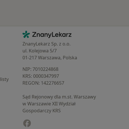
Kontakt
ZnanyLekarz - Strona główna
ZnanyLekarz Sp. z o.o.
ul. Kolejowa 5/7
01-217 Warszawa, Polska
NIP: ⁠7010224868
KRS: ⁠0000347997
isty
REGON: ⁠142276657
Sąd Rejonowy dla m.st. Warszawy
w Warszawie XII Wydział
Gospodarczy KRS
Facebook
otwiera się w nowej karcie