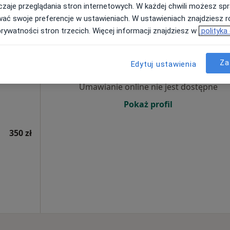
350 zł
zaje przeglądania stron internetowych. W każdej chwili możesz spr
wać swoje preferencje w ustawieniach. W ustawieniach znajdziesz ró
prywatności stron trzecich. Więcej informacji znajdziesz w
polityka
Dziś
Jutro
Pon,
Wt,
8 Sie
9 Sie
10 Sie
11 Sie
tyka,
Za
Edytuj ustawienia
Umawianie online nie jest dostępne
Pokaż profil
350 zł