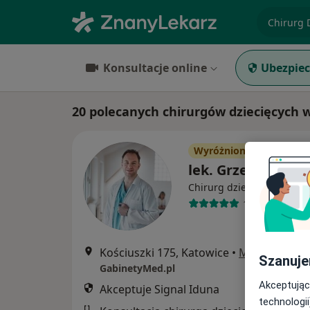
specjaliz
Konsultacje online
Ubezpiec
20 polecanych chirurgów dziecięcych 
Wyróżniony
lek. Grzegorz Swa
·
Więce
Chirurg dziecięcy
1191 opinii
Kościuszki 175, Katowice
•
Mapa
Szanuje
GabinetyMed.pl
Akceptując
Akceptuje Signal Iduna
technologii