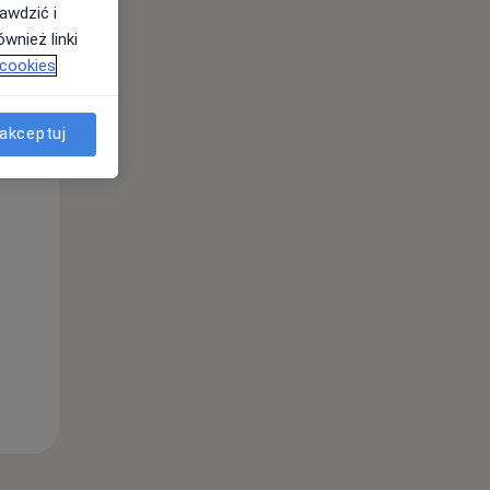
awdzić i
wnież linki
 cookies
Śr,
Czw,
Pt,
12 Sie
13 Sie
14 Sie
akceptuj