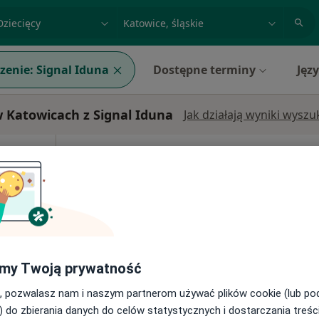
acja, badanie lub nazwisko
miasto lub dzielnica
zenie:
Signal Iduna
Dostępne terminy
Jęz
w Katowicach z Signal Iduna
Jak działają wyniki wysz
Dziś
Jutro
Pon,
Wt,
8 Sie
9 Sie
10 Sie
11 Sie
larz
j
Umawianie online nie jest dostępne
Poproś o wizytę
my Twoją prywatność
, pozwalasz nam i naszym partnerom używać plików cookie (lub p
) do zbierania danych do celów statystycznych i dostarczania treśc