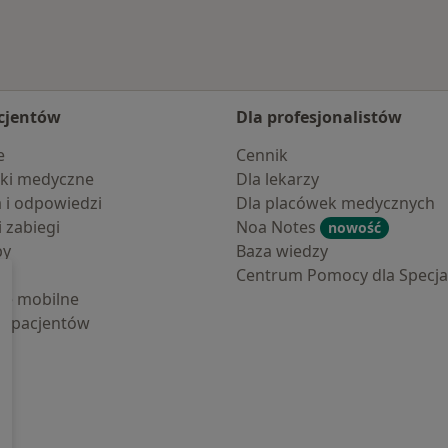
cjentów
Dla profesjonalistów
e
Cennik
ki medyczne
Dla lekarzy
a i odpowiedzi
Dla placówek medycznych
i zabiegi
Noa Notes
nowość
by
Baza wiedzy
Centrum Pomocy dla Specjal
cje mobilne
la pacjentów