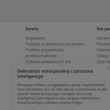
Serwis
Dla pa
Regulamin
Lekarz
Polityka prywatności pacjentów
Placów
Polityka prywatności
Pytani
profesjonalistów
Usługi 
Polityka prywatności dla
Choro
profesjonalistów, których dane
Pomoc
Dobrostan emocjonalny i sztuczna
pozyskaliśmy samodzielnie
Aplika
inteligencja
Polityka cookies
Blog d
Niniejsza ankieta, przygotowana przez zespół Patient
Jak działają wyniki wyszukiwania
Care Doctoralia, ma na celu lepsze zrozumienie, w jaki
Dostępność
sposób ludzie korzystają z narzędzi sztucznej
O nas
inteligencji jako wsparcia dla swojego dobrostanu
emocjonalnego i zdrowia psychicznego.
Praca
Rekrutujemy!
Partnerzy