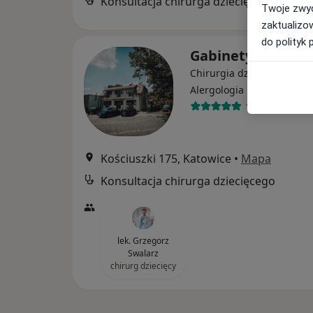
Konsultacja chirurga dziecięcego
Twoje zwyc
zaktualizo
do polityk 
GabinetyMed.pl
Chirurgia dziecięca, Diete
·
Więcej
Alergologia
1260 opinii
Kościuszki 175, Katowice
•
Mapa
Konsultacja chirurga dziecięcego
lek. Grzegorz
Swalarz
chirurg dziecięcy