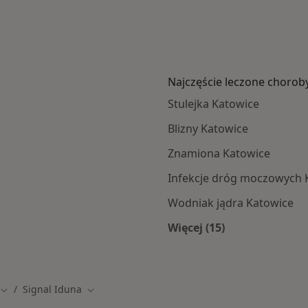
Najczęście leczone chorob
Stulejka Katowice
Blizny Katowice
Znamiona Katowice
Infekcje dróg moczowych 
Wodniak jądra Katowice
Więcej (15)
amach Signal Iduna
Więcej w kategorii: 
Signal Iduna
Zmień miasto
Zmień miasto