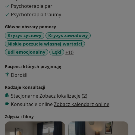
Psychoterapia par
Psychoterapia traumy
Główne obszary pomocy
Kryzys życiowy
Kryzys zawodowy
Niskie poczucie własnej wartości
a11y_sr_more_diseases
Ból emocjonalny
Lęki
+10
Pacjenci których przyjmuję
Dorośli
Rodzaje konsultacji
Stacjonarne
Zobacz lokalizacje (2)
Konsultacje online
Zobacz kalendarz online
Zdjęcia i filmy