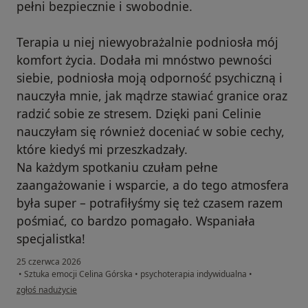
pełni bezpiecznie i swobodnie.
Terapia u niej niewyobrażalnie podniosła mój
komfort życia. Dodała mi mnóstwo pewności
siebie, podniosła moją odporność psychiczną i
nauczyła mnie, jak mądrze stawiać granice oraz
radzić sobie ze stresem. Dzięki pani Celinie
nauczyłam się również doceniać w sobie cechy,
które kiedyś mi przeszkadzały.
Na każdym spotkaniu czułam pełne
zaangażowanie i wsparcie, a do tego atmosfera
była super – potrafiłyśmy się też czasem razem
pośmiać, co bardzo pomagało. Wspaniała
specjalistka!
25 czerwca 2026
•
Sztuka emocji Celina Górska
•
psychoterapia indywidualna
•
w opinii użytkownika Barbara
zgłoś nadużycie