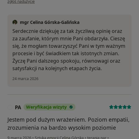
zgłoś nadużycie
mgr Celina Górska-Galińska
Serdecznie dziękuję za tak życzliwą opinię oraz
za zaufanie, którym mnie Pani obdarzyła. Cieszę
się, że mogłam towarzyszyć Pani w tym ważnym
procesie i być świadkiem tak istotnych zmian.
Życzę Pani dalszego spokoju, równowagi oraz
satysfakcji na kolejnych etapach życia.
24 marca 2026
PA
Weryfikacja wizyty
P
Jestem pod dużym wrażeniem. Poziom empatii,
zrozumienia na bardzo wysokim poziomie
9 marca 2026
•
Sztuka emocji Celina Górska
•
terapia par
•