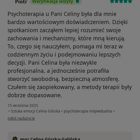
Piotr
Weryfikacja wizyty
P
Psychoterapia u Pani Celiny była dla mnie
bardzo wartościowym doświadczeniem. Dzięki
spotkaniom zacząłem lepiej rozumieć swoje
zachowania i mechanizmy, które mną kierują.
To, czego się nauczyłem, pomaga mi teraz w
codziennym życiu i podejmowaniu lepszych
decyzji. Pani Celina była niezwykle
profesjonalna, a jednocześnie potrafiła
stworzyć swobodną, bezpieczną atmosferę.
Czułem się zaopiekowany, a metody terapii były
dobrze dopasowane.
15 września 2025
•
Sztuka emocji Celina Górska
•
psychoterapia indywidualna
•
w opinii użytkownika Piotr
zgłoś nadużycie
mgr Celina Górska-Galińska