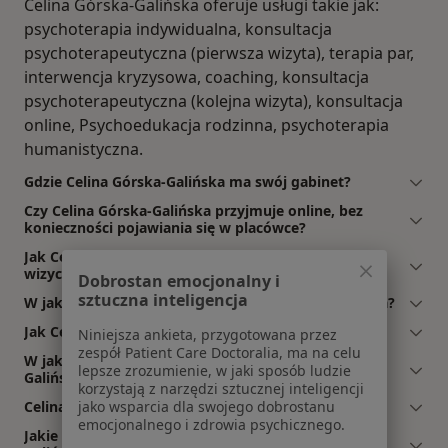
Celina Górska-Galińska oferuje usługi takie jak:
psychoterapia indywidualna, konsultacja
psychoterapeutyczna (pierwsza wizyta), terapia par,
interwencja kryzysowa, coaching, konsultacja
psychoterapeutyczna (kolejna wizyta), konsultacja
online, Psychoedukacja rodzinna, psychoterapia
humanistyczna.
Gdzie Celina Górska-Galińska ma swój gabinet?
Czy Celina Górska-Galińska przyjmuje online, bez
konieczności pojawiania się w placówce?
Jak Celina Górska-Galińska akceptuje płatności po
wizycie?
Dobrostan emocjonalny i
sztuczna inteligencja
W jakich językach konsultuje Celina Górska-Galińska?
Jak Celina Górska-Galińska umawia wizyty?
Niniejsza ankieta, przygotowana przez
zespół Patient Care Doctoralia, ma na celu
W jakich godzinach przyjmuje Celina Górska-
lepsze zrozumienie, w jaki sposób ludzie
Galińska?
korzystają z narzędzi sztucznej inteligencji
Celina Górska-Galińska: co mówią pacjenci?
jako wsparcia dla swojego dobrostanu
emocjonalnego i zdrowia psychicznego.
Jakie ubezpieczenia akceptuje Celina Górska-