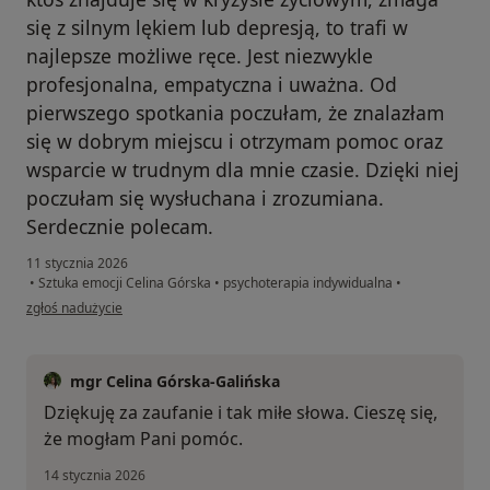
się z silnym lękiem lub depresją, to trafi w
najlepsze możliwe ręce. Jest niezwykle
profesjonalna, empatyczna i uważna. Od
pierwszego spotkania poczułam, że znalazłam
się w dobrym miejscu i otrzymam pomoc oraz
wsparcie w trudnym dla mnie czasie. Dzięki niej
poczułam się wysłuchana i zrozumiana.
Serdecznie polecam.
11 stycznia 2026
•
Sztuka emocji Celina Górska
•
psychoterapia indywidualna
•
w opinii użytkownika Katarzyna
zgłoś nadużycie
mgr Celina Górska-Galińska
Dziękuję za zaufanie i tak miłe słowa. Cieszę się,
że mogłam Pani pomóc.
14 stycznia 2026