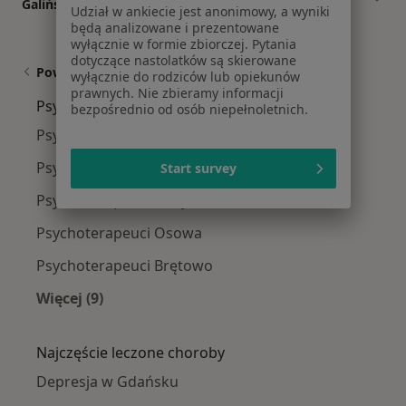
Galińska?
Udział w ankiecie jest anonimowy, a wyniki
będą analizowane i prezentowane
wyłącznie w formie zbiorczej. Pytania
dotyczące nastolatków są skierowane
Powiązane wyszukiwania
wyłącznie do rodziców lub opiekunów
prawnych. Nie zbieramy informacji
Psychoterapeuci w pobliżu
bezpośrednio od osób niepełnoletnich.
Psychoterapeuci Oliwa
Psychoterapeuci Aniołki
Start survey
Psychoterapeuci Strzyża
Psychoterapeuci Osowa
Psychoterapeuci Brętowo
Więcej (9)
Więcej w kategorii: Psychoterapeuci w pobliżu
Najczęście leczone choroby
Depresja w Gdańsku