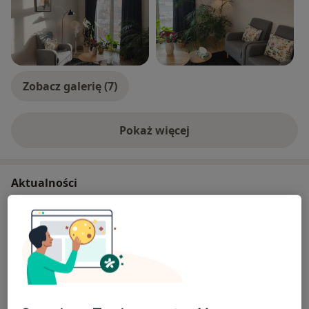
Zobacz galerię (7)
Pokaż więcej
o doświadczeniu
Aktualności
mgr Celina Górska-Galińska
Al. Grunwaldzka 79/81/m.1, 80-244 Gdańsk
W dniach 3-10.07.2026 będę przebywać na
urlopie. Na wszelkie wiadomości odpowiem po
powrocie.
Pozdrawiam serdecznie