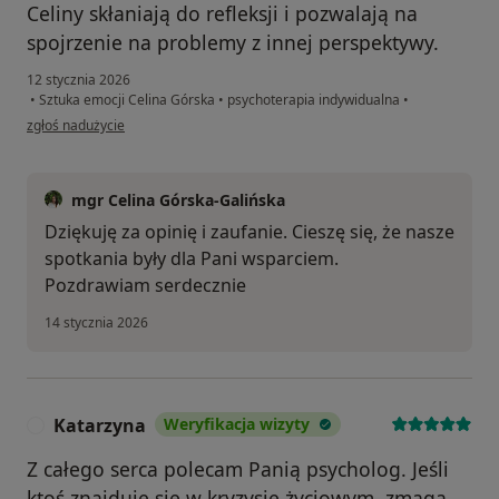
Celiny skłaniają do refleksji i pozwalają na
spojrzenie na problemy z innej perspektywy.
12 stycznia 2026
•
Sztuka emocji Celina Górska
•
psychoterapia indywidualna
•
w opinii użytkownika Natalia
zgłoś nadużycie
mgr Celina Górska-Galińska
Dziękuję za opinię i zaufanie. Cieszę się, że nasze
spotkania były dla Pani wsparciem.
Pozdrawiam serdecznie
14 stycznia 2026
Katarzyna
Weryfikacja wizyty
K
Z całego serca polecam Panią psycholog. Jeśli
ktoś znajduje się w kryzysie życiowym, zmaga