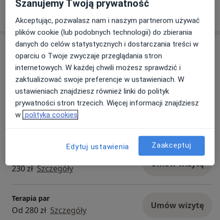
Szanujemy Twoją prywatność
13/06/2026
Akceptując, pozwalasz nam i naszym partnerom używać
plików cookie (lub podobnych technologii) do zbierania
danych do celów statystycznych i dostarczania treści w
Usługi i ceny
oparciu o Twoje zwyczaje przeglądania stron
Konsultacja psychoterapeutyczna
internetowych. W każdej chwili możesz sprawdzić i
(pierwsza wizyta)
Umów wizytę
zaktualizować swoje preferencje w ustawieniach. W
Od 230 zł
Szczegóły
ustawieniach znajdziesz również linki do polityk
prywatności stron trzecich. Więcej informacji znajdziesz
w
polityka cookies
Psychoterapia indywidualna
Umów wizytę
Od 230 zł
Szczegóły
Zaakceptuj
Edytuj ustawienia
Konsultacja online
Umów wizytę
230 zł
Szczegóły
Terapia par
Umów wizytę
Od 280 zł
Szczegóły