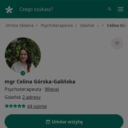
Me
Czego szukasz?
Strona Główna
Psychoterapeuta
Gdańsk
Celina Gór
Zmień miasto
mgr
Celina Górska-Galińska
O specjalizacjach
Psychoterapeuta
·
Więcej
Gdańsk
2 adresy
44 opinie
Umów wizytę