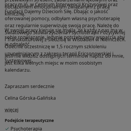
pracy m.in. w Centrum Interwencji Kryzysowej oraz
obciążeniem emocjonalnym związanym z pracą
Fundacji Dajemy Dzieciom Siłę. Dbając o jakość
kliniczną.
oferowanej pomocy, odbyłam własną psychoterapię
oraz regularnie superwizuję swoją pracę. Należę do
W swojej pracy kieruję się myślą ,że każdy z nas ma w
Światowego Stowarzyszenia Psychoterapii Pozytywnej
sobie rozwiązanie, jedynie potrzebujemy wsparcia aby
i Transkulturowej z siedzibą w Wisbaden w Niemczech.
je odnaleźć.
Obecnie uczestniczę w 1,5 rocznym szkloleniu
uzupełniającym z zakresu terapii Ericsonowskiej i
Jeśli nie widzisz dostępnych terminów napisz do mnie,
Systemowej.
jest kilka wolnych miejsc w moim osobistym
kalendarzu.
Zapraszam serdecznie
Celina Górska-Galińska
O mnie
więcej
Podejście terapeutyczne
Psychoterapia