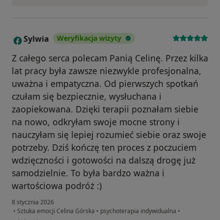
Sylwia
Weryfikacja wizyty
S
Z całego serca polecam Panią Celinę. Przez kilka
lat pracy była zawsze niezwykle profesjonalna,
uważna i empatyczna. Od pierwszych spotkań
czułam się bezpiecznie, wysłuchana i
zaopiekowana. Dzięki terapii poznałam siebie
na nowo, odkryłam swoje mocne strony i
nauczyłam się lepiej rozumieć siebie oraz swoje
potrzeby. Dziś kończę ten proces z poczuciem
wdzięczności i gotowości na dalszą drogę już
samodzielnie. To była bardzo ważna i
wartościowa podróż :)
8 stycznia 2026
•
Sztuka emocji Celina Górska
•
psychoterapia indywidualna
•
w opinii użytkownika Sylwia