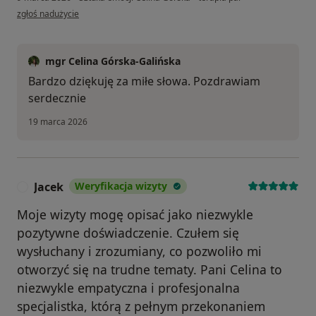
w opinii użytkownika PA
zgłoś nadużycie
mgr Celina Górska-Galińska
Bardzo dziękuję za miłe słowa. Pozdrawiam
serdecznie
19 marca 2026
Jacek
Weryfikacja wizyty
J
Moje wizyty mogę opisać jako niezwykle
pozytywne doświadczenie. Czułem się
wysłuchany i zrozumiany, co pozwoliło mi
otworzyć się na trudne tematy. Pani Celina to
niezwykle empatyczna i profesjonalna
specjalistka, którą z pełnym przekonaniem