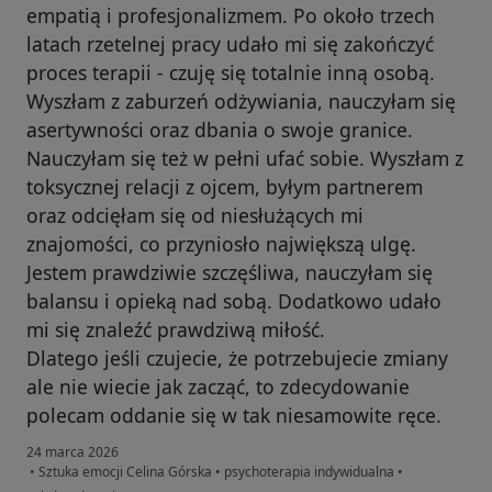
empatią i profesjonalizmem. Po około trzech
latach rzetelnej pracy udało mi się zakończyć
proces terapii - czuję się totalnie inną osobą.
Wyszłam z zaburzeń odżywiania, nauczyłam się
asertywności oraz dbania o swoje granice.
Nauczyłam się też w pełni ufać sobie. Wyszłam z
toksycznej relacji z ojcem, byłym partnerem
oraz odcięłam się od niesłużących mi
znajomości, co przyniosło największą ulgę.
Jestem prawdziwie szczęśliwa, nauczyłam się
balansu i opieką nad sobą. Dodatkowo udało
mi się znaleźć prawdziwą miłość.
Dlatego jeśli czujecie, że potrzebujecie zmiany
ale nie wiecie jak zacząć, to zdecydowanie
polecam oddanie się w tak niesamowite ręce.
24 marca 2026
•
Sztuka emocji Celina Górska
•
psychoterapia indywidualna
•
w opinii użytkownika A