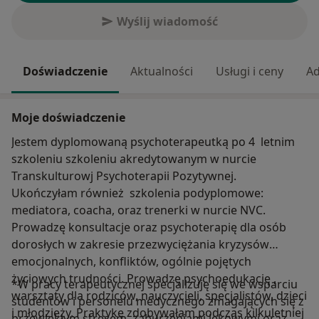
Wyślij wiadomość
Doświadczenie
Aktualności
Usługi i ceny
Ad
Moje doświadczenie
Jestem dyplomowaną psychoterapeutką po 4 letnim
szkoleniu szkoleniu akredytowanym w nurcie
Transkulturowj Psychoterapii Pozytywnej.
Ukończyłam również szkolenia podyplomowe:
mediatora, coacha, oraz trenerki w nurcie NVC.
Prowadzę konsultacje oraz psychoterapię dla osób
dorosłych w zakresie przezwyciężania kryzysów
emocjonalnych, konfliktów, ogólnie pojętych
życiowych trudności. Prowadzę psychoedukację ,
*W pracy terapeutycznej specjalizuję się we wsparciu
warsztaty dla rodziców, nauczycieli, specjalistów, dzieci
studentów i personelu medycznego zmagających się z
i młodzieży. Praktykę zdobywałam podczas kilkuletniej
przewlekłym stresem, zaburzeniami lękowymi oraz