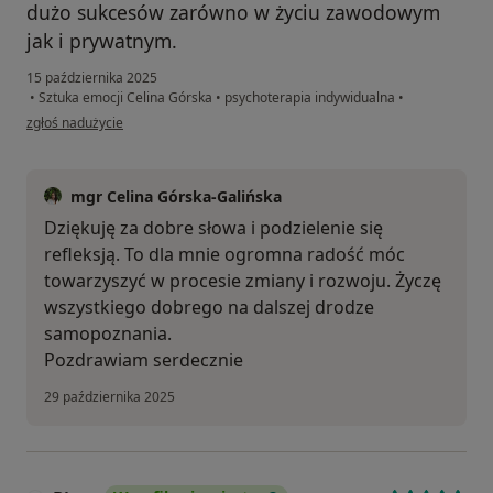
dużo sukcesów zarówno w życiu zawodowym
jak i prywatnym.
15 października 2025
•
Sztuka emocji Celina Górska
•
psychoterapia indywidualna
•
w opinii użytkownika Amelia B
zgłoś nadużycie
mgr Celina Górska-Galińska
Dziękuję za dobre słowa i podzielenie się
refleksją. To dla mnie ogromna radość móc
towarzyszyć w procesie zmiany i rozwoju. Życzę
wszystkiego dobrego na dalszej drodze
samopoznania.
Pozdrawiam serdecznie
29 października 2025