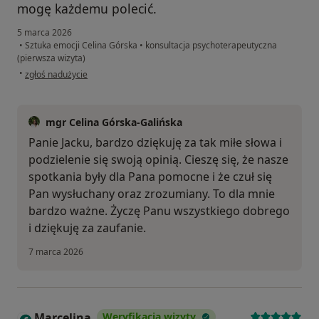
mogę każdemu polecić.
5 marca 2026
•
Sztuka emocji Celina Górska
•
konsultacja psychoterapeutyczna
(pierwsza wizyta)
w opinii użytkownika Jacek
•
zgłoś nadużycie
mgr Celina Górska-Galińska
Panie Jacku, bardzo dziękuję za tak miłe słowa i
podzielenie się swoją opinią. Cieszę się, że nasze
spotkania były dla Pana pomocne i że czuł się
Pan wysłuchany oraz zrozumiany. To dla mnie
bardzo ważne. Życzę Panu wszystkiego dobrego
i dziękuję za zaufanie.
7 marca 2026
Marcelina
Weryfikacja wizyty
M