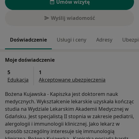
Umów wizytę
Wyślij wiadomość
Doświadczenie
Usługi i ceny
Adresy
Ubezpi
Moje doświadczenie
5
1
Edukacja
Akceptowane ubezpieczenia
Bożena Kujawska - Kapiszka jest doktorem nauk
medycznych. Wykształcenie lekarskie uzyskała kończąc
studia na Wydziale Lekarskim Akademii Medycznej w
Gdańsku. Jest specjalistą II stopnia w zakresie pediatrii,
alergologii i immunologii klinicznej. Jako lekarz w
sposób szczególny interesuje się immunologią
kliniczną. Bożena Kujawska - Kapiszka posiada bardzo