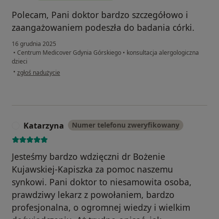
Polecam, Pani doktor bardzo szczegółowo i
zaangażowaniem podeszła do badania córki.
16 grudnia 2025
•
Centrum Medicover Gdynia Górskiego
•
konsultacja alergologiczna
dzieci
w opinii użytkownika Ja
•
zgłoś nadużycie
Katarzyna
Numer telefonu zweryfikowany
K
Jesteśmy bardzo wdzięczni dr Bożenie
Kujawskiej-Kapiszka za pomoc naszemu
synkowi. Pani doktor to niesamowita osoba,
prawdziwy lekarz z powołaniem, bardzo
profesjonalna, o ogromnej wiedzy i wielkim