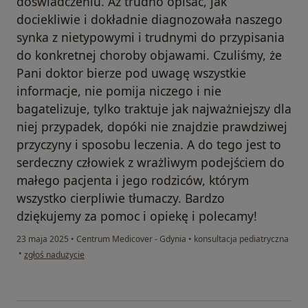
doświadczeniu. Aż trudno opisać, jak
dociekliwie i dokładnie diagnozowała naszego
synka z nietypowymi i trudnymi do przypisania
do konkretnej choroby objawami. Czuliśmy, że
Pani doktor bierze pod uwagę wszystkie
informacje, nie pomija niczego i nie
bagatelizuje, tylko traktuje jak najważniejszy dla
niej przypadek, dopóki nie znajdzie prawdziwej
przyczyny i sposobu leczenia. A do tego jest to
serdeczny człowiek z wrażliwym podejściem do
małego pacjenta i jego rodziców, którym
wszystko cierpliwie tłumaczy. Bardzo
dziękujemy za pomoc i opiekę i polecamy!
23 maja 2025
•
Centrum Medicover - Gdynia
•
konsultacja pediatryczna
w opinii użytkownika Katarzyna
•
zgłoś nadużycie