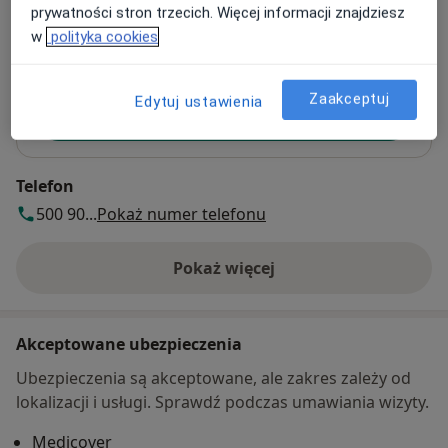
prywatności stron trzecich. Więcej informacji znajdziesz
w
polityka cookies
Powiększ mapę
otwiera się w nowej karcie
Dostępność
Zaakceptuj
Edytuj ustawienia
Pokaż kalendarz
Telefon
500 90...
Pokaż numer telefonu
Pokaż więcej
o adresie
Akceptowane ubezpieczenia
Ubezpieczenia są akceptowane, ale zakres zależy od
lokalizacji i usługi. Sprawdź podczas umawiania wizyty.
Medicover