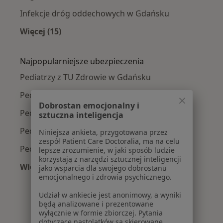
Infekcje dróg oddechowych w Gdańsku
Więcej (15)
Więcej w kategorii: Najczęście leczone chorob
Najpopularniejsze ubezpieczenia
Pediatrzy z TU Zdrowie w Gdańsku
Pediatrzy z Medicover w Gdańsku
Dobrostan emocjonalny i
Pediatrzy z Allianz w Gdańsku
sztuczna inteligencja
Pediatrzy z POLMED w Gdańsku
Niniejsza ankieta, przygotowana przez
zespół Patient Care Doctoralia, ma na celu
Pediatrzy z NFZ w Gdańsku
lepsze zrozumienie, w jaki sposób ludzie
korzystają z narzędzi sztucznej inteligencji
Więcej (7)
jako wsparcia dla swojego dobrostanu
emocjonalnego i zdrowia psychicznego.
Więcej w kategorii: Najpopularniejsze ubezpie
Udział w ankiecie jest anonimowy, a wyniki
będą analizowane i prezentowane
wyłącznie w formie zbiorczej. Pytania
dotyczące nastolatków są skierowane