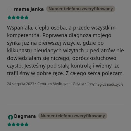
mama Janka
Numer telefonu zweryfikowany
M
Wspaniała, ciepła osoba, a przede wszystkim
kompetentna. Poprawna diagnoza mojego
synka już na pierwszej wizycie, gdzie po
kilkunastu nieudanych wizytach u pediatrów nie
dowiedziałam się niczego, oprócz osłuchowo
czysto. Jesteśmy pod stałą kontrolą i wiemy, że
trafiliśmy w dobre ręce. Z całego serca polecam.
w opinii użytkownik
24 sierpnia 2023
•
Centrum Medicover - Gdynia
•
Inny
•
zgłoś nadużycie
Dagmara
Numer telefonu zweryfikowany
D