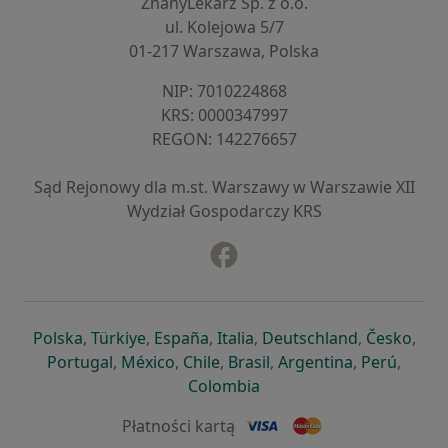
ZnanyLekarz Sp. z o.o.
ul. Kolejowa 5/7
01-217 Warszawa, Polska
NIP: ⁠7010224868
KRS: ⁠0000347997
REGON: ⁠142276657
Sąd Rejonowy dla m.st. Warszawy w Warszawie XII
Wydział Gospodarczy KRS
Facebook
otwiera się w nowej karcie
otwiera się w nowej karcie
otwiera się w nowej karcie
otwiera się w nowej karcie
otwiera się w nowej karci
otwiera się
otwi
Polska
,
Türkiye
,
España
,
Italia
,
Deutschland
,
Česko
,
otwiera się w nowej karcie
otwiera się w nowej karcie
otwiera się w nowej karcie
otwiera się w nowej kar
otwiera się 
otwier
Portugal
,
México
,
Chile
,
Brasil
,
Argentina
,
Perú
,
otwiera się w nowej karc
Colombia
Płatności kartą