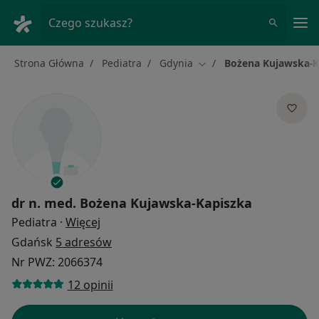
Me
Czego szukasz?
Strona Główna
Pediatra
Gdynia
Bożena Kujawska-K
Zmień miasto
dr n. med.
Bożena Kujawska-Kapiszka
O specjalizacjach
Pediatra
·
Więcej
Gdańsk
5 adresów
Nr PWZ: 2066374
12 opinii