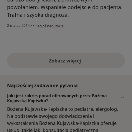
powołaniem. Wspaniałe podejście do pacjenta.
Trafna i szybka diagnoza.
w opinii użytkownika Konto zostało usunięte
2 marca 2014
•
•
•
zgłoś nadużycie
Zobacz więcej
opinie powyżej
Najczęściej zadawane pytania
Jaki jest zakres porad oferowanych przez Bożena
Kujawska-Kapiszka?
Bożena Kujawska-Kapiszka to pediatra, alergolog.
Na podstawie swojego doświadczenia i
wykształcenia Bożena Kujawska-Kapiszka oferuje
usługi takie jak: konsultacja pediatryczna,