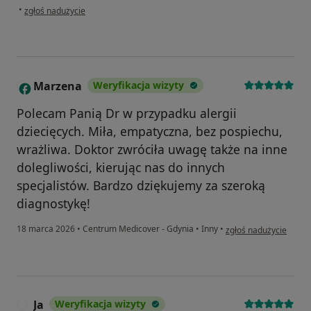
w opinii użytkownika Karolina
•
zgłoś nadużycie
Marzena
Weryfikacja wizyty
M
Polecam Panią Dr w przypadku alergii
dziecięcych. Miła, empatyczna, bez pospiechu,
wrażliwa. Doktor zwróciła uwagę także na inne
dolegliwości, kierując nas do innych
specjalistów. Bardzo dziękujemy za szeroką
diagnostykę!
w opinii użytkownika
18 marca 2026
•
Centrum Medicover - Gdynia
•
Inny
•
zgłoś nadużycie
Ja
Weryfikacja wizyty
J