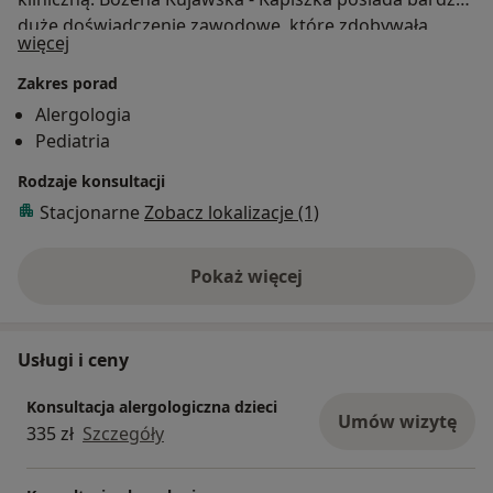
duże doświadczenie zawodowe, które zdobywała
O mnie
więcej
pracując na Oddziale Pediatryczno - Alergologicznym
w Szpitalu Dziecięcym w Gdańsku - Oliwie oraz w
Zakres porad
prywatnych gabinetach specjalistycznych.
Alergologia
Pediatria
Rodzaje konsultacji
Stacjonarne
Zobacz lokalizacje (1)
Pokaż więcej
o doświadczeniu
Usługi i ceny
Konsultacja alergologiczna dzieci
Umów wizytę
335 zł
Szczegóły