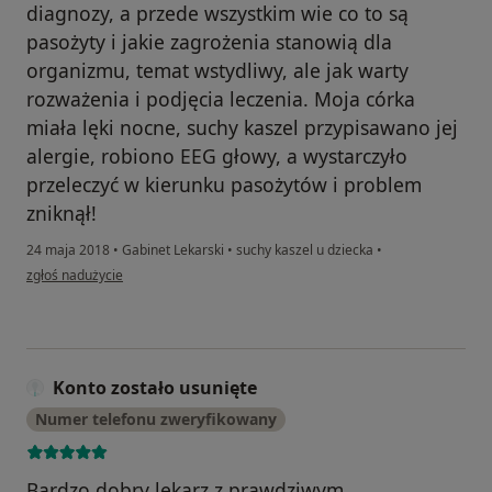
diagnozy, a przede wszystkim wie co to są
pasożyty i jakie zagrożenia stanowią dla
organizmu, temat wstydliwy, ale jak warty
rozważenia i podjęcia leczenia. Moja córka
miała lęki nocne, suchy kaszel przypisawano jej
alergie, robiono EEG głowy, a wystarczyło
przeleczyć w kierunku pasożytów i problem
zniknął!
24 maja 2018
•
Gabinet Lekarski
•
suchy kaszel u dziecka
•
w opinii użytkownika Konto zostało usunięte
zgłoś nadużycie
Konto zostało usunięte
Numer telefonu zweryfikowany
Bardzo dobry lekarz z prawdziwym