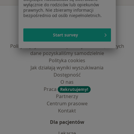
wyłącznie do rodziców lub opiekunów
prawnych. Nie zbieramy informacji
Serwis
bezpośrednio od osób niepełnoletnich.
Regulamin
Polityka prywatności pacjentów
Start survey
Polityka prywatności profesjonalistów
Polityka prywatności dla profesjonalistów, których
dane pozyskaliśmy samodzielnie
Polityka cookies
Jak działają wyniki wyszukiwania
Dostępność
O nas
Praca
Rekrutujemy!
Partnerzy
Centrum prasowe
Kontakt
Dla pacjentów
Lekarze