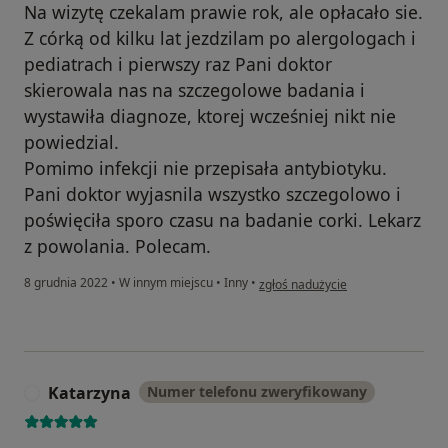
Na wizytę czekalam prawie rok, ale opłacało sie.
Z córką od kilku lat jezdzilam po alergologach i
pediatrach i pierwszy raz Pani doktor
skierowala nas na szczegolowe badania i
wystawiła diagnoze, ktorej wcześniej nikt nie
powiedzial.
Pomimo infekcji nie przepisała antybiotyku.
Pani doktor wyjasnila wszystko szczegolowo i
poświęciła sporo czasu na badanie corki. Lekarz
z powolania. Polecam.
w opinii użytkownika Dagmara
8 grudnia 2022
•
W innym miejscu
•
Inny
•
zgłoś nadużycie
Katarzyna
Numer telefonu zweryfikowany
K