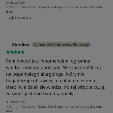
20 lipca 2026
•
Centrum Medicover Gdynia Górskiego
•
konsultacja alergologiczna
dzieci
w opinii użytkownika MAGDALENA
•
zgłoś nadużycie
Karolina
Numer telefonu zweryfikowany
K
Pani doktor jest fenomenalna, ogromna
wiedza, świetne podejście. W końcu trafiliśmy
na wspaniałego alergologa, który nie
bagatelizuje objawów, ma plan na leczenie,
cierpliwie dzieli się wiedzą. Po tej wizycie czuję,
że synek jest pod świetną opieką.
30 marca 2026
•
Centrum Medicover Gdynia Górskiego
•
konsultacja alergologiczna
dzieci