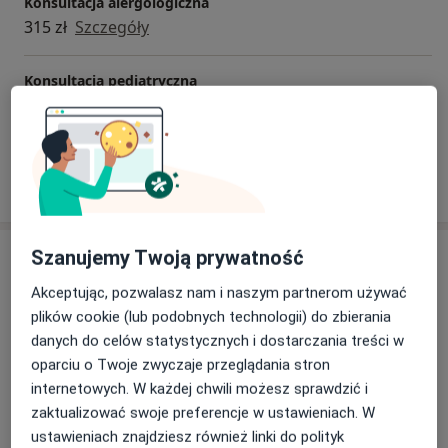
Konsultacja alergologiczna
315 zł
Szczegóły
Konsultacja pediatryczna
Od 200 zł
Szczegóły
W jaki sposób ustalane są ceny?
Adresy (5)
Szanujemy Twoją prywatność
Akceptując, pozwalasz nam i naszym partnerom używać
Adres 1
Adres 2
Adres 3
Adres 4
Adres 5
plików cookie (lub podobnych technologii) do zbierania
danych do celów statystycznych i dostarczania treści w
oparciu o Twoje zwyczaje przeglądania stron
Centrum Medicover Gdynia Górskiego
internetowych. W każdej chwili możesz sprawdzić i
Kazimierza Górskiego 3,
Działki Leśne
, 81-304
zaktualizować swoje preferencje w ustawieniach. W
Gdynia
ustawieniach znajdziesz również linki do polityk