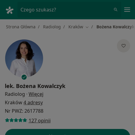
Me
Czego szukasz?
Strona Główna
Radiolog
Kraków
Bożena Kowalczyk
Zmień miasto
lek.
Bożena Kowalczyk
O specjalizacjach
Radiolog
·
Więcej
Kraków
4 adresy
Nr PWZ: 2617788
127 opinii