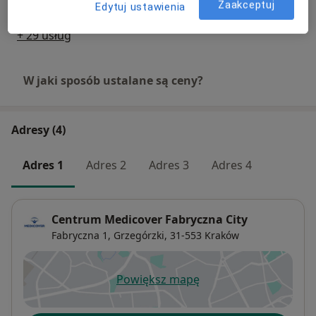
Zaakceptuj
Edytuj ustawienia
+ 29 usług
W jaki sposób ustalane są ceny?
Adresy (4)
Adres 1
Adres 2
Adres 3
Adres 4
Centrum Medicover Fabryczna City
Fabryczna 1,
Grzegórzki
, 31-553
Kraków
Powiększ mapę
otwiera się w nowej karcie