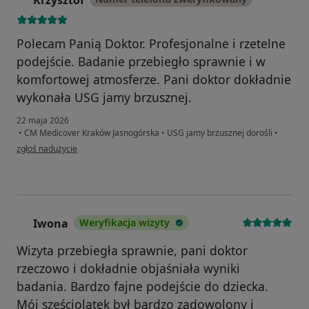
Krzysztof
Polecam Panią Doktor. Profesjonalne i rzetelne
podejście. Badanie przebiegło sprawnie i w
komfortowej atmosferze. Pani doktor dokładnie
wykonała USG jamy brzusznej.
22 maja 2026
•
CM Medicover Kraków Jasnogórska
•
USG jamy brzusznej dorośli
•
w opinii użytkownika Krzysztof
zgłoś nadużycie
Iwona
Weryfikacja wizyty
I
Wizyta przebiegła sprawnie, pani doktor
rzeczowo i dokładnie objaśniała wyniki
badania. Bardzo fajne podejście do dziecka.
Mój sześciolatek był bardzo zadowolony i