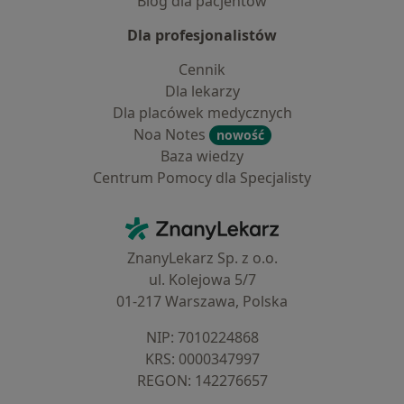
Blog dla pacjentów
Dla profesjonalistów
Cennik
Dla lekarzy
Dla placówek medycznych
Noa Notes
nowość
Baza wiedzy
Centrum Pomocy dla Specjalisty
Kontakt
ZnanyLekarz - Strona główna
ZnanyLekarz Sp. z o.o.
ul. Kolejowa 5/7
01-217 Warszawa, Polska
NIP: ⁠7010224868
KRS: ⁠0000347997
REGON: ⁠142276657