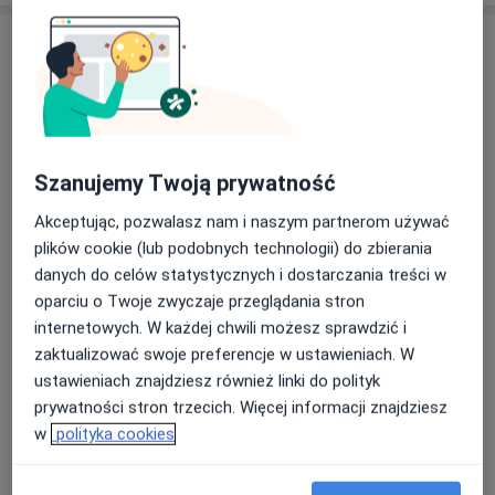
Usługi i ceny
USG układu moczowego
Umów wizytę
Od 220 zł
Szczegóły
Szanujemy Twoją prywatność
USG nadgarstka
Umów wizytę
230 zł - 335 zł
Szczegóły
Akceptując, pozwalasz nam i naszym partnerom używać
plików cookie (lub podobnych technologii) do zbierania
danych do celów statystycznych i dostarczania treści w
USG jamy brzusznej dzieci
Umów wizytę
oparciu o Twoje zwyczaje przeglądania stron
Od 310 zł
Szczegóły
internetowych. W każdej chwili możesz sprawdzić i
zaktualizować swoje preferencje w ustawieniach. W
USG stawu kolanowego
ustawieniach znajdziesz również linki do polityk
Umów wizytę
335 zł
Szczegóły
prywatności stron trzecich. Więcej informacji znajdziesz
w
polityka cookies
USG stawów biodrowych dzieci
Umów wizytę
Od 335 zł
Szczegóły