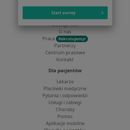
dane pozyskaliśmy samodzielnie
Polityka cookies
Start survey
Jak działają wyniki wyszukiwania
Dostępność
O nas
Praca
Rekrutujemy!
Partnerzy
Centrum prasowe
Kontakt
Dla pacjentów
Lekarze
Placówki medyczne
Pytania i odpowiedzi
Usługi i zabiegi
Choroby
Pomoc
Aplikacje mobilne