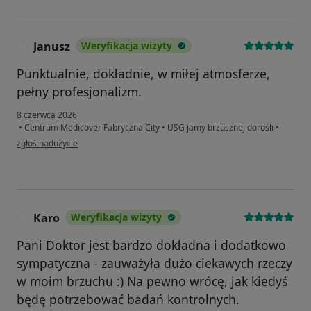
Janusz
Weryfikacja wizyty
J
Punktualnie, dokładnie, w miłej atmosferze,
pełny profesjonalizm.
8 czerwca 2026
•
Centrum Medicover Fabryczna City
•
USG jamy brzusznej dorośli
•
w opinii użytkownika Janusz
zgłoś nadużycie
Karo
Weryfikacja wizyty
K
Pani Doktor jest bardzo dokładna i dodatkowo
sympatyczna - zauważyła dużo ciekawych rzeczy
w moim brzuchu :) Na pewno wrócę, jak kiedyś
będę potrzebować badań kontrolnych.