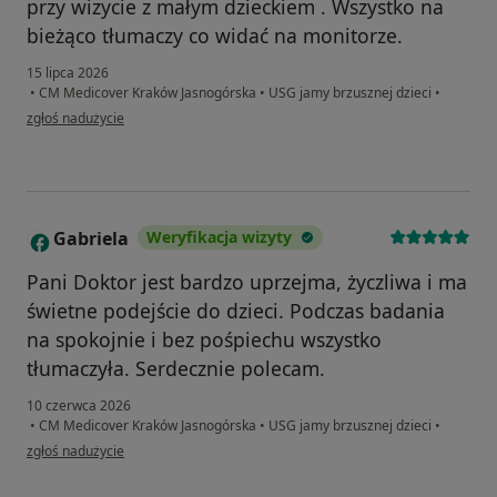
przy wizycie z małym dzieckiem . Wszystko na
bieżąco tłumaczy co widać na monitorze.
15 lipca 2026
•
CM Medicover Kraków Jasnogórska
•
USG jamy brzusznej dzieci
•
w opinii użytkownika Justyna
zgłoś nadużycie
Gabriela
Weryfikacja wizyty
G
Pani Doktor jest bardzo uprzejma, życzliwa i ma
świetne podejście do dzieci. Podczas badania
na spokojnie i bez pośpiechu wszystko
tłumaczyła. Serdecznie polecam.
10 czerwca 2026
•
CM Medicover Kraków Jasnogórska
•
USG jamy brzusznej dzieci
•
w opinii użytkownika Gabriela
zgłoś nadużycie