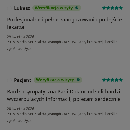
Lukasz
Weryfikacja wizyty
L
Profesjonalne i pełne zaangażowania podejście
lekarza
29 kwietnia 2026
•
CM Medicover Kraków Jasnogórska
•
USG jamy brzusznej dorośli
•
w opinii użytkownika Lukasz
zgłoś nadużycie
Pacjent
Weryfikacja wizyty
P
Bardzo sympatyczna Pani Doktor udzieli bardzi
wyczerpujacych informacji, polecam serdecznie
28 kwietnia 2026
•
CM Medicover Kraków Jasnogórska
•
USG jamy brzusznej dorośli
•
w opinii użytkownika Pacjent
zgłoś nadużycie