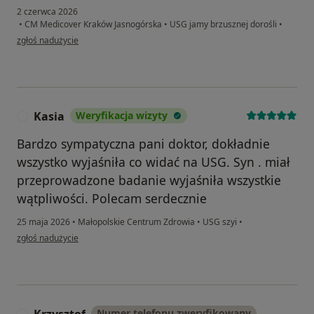
2 czerwca 2026
•
CM Medicover Kraków Jasnogórska
•
USG jamy brzusznej dorośli
•
w opinii użytkownika Karo
zgłoś nadużycie
Kasia
Weryfikacja wizyty
K
Bardzo sympatyczna pani doktor, dokładnie
wszystko wyjaśniła co widać na USG. Syn . miał
przeprowadzone badanie wyjaśniła wszystkie
wątpliwości. Polecam serdecznie
25 maja 2026
•
Małopolskie Centrum Zdrowia
•
USG szyi
•
w opinii użytkownika Kasia
zgłoś nadużycie
Numer telefonu zweryfikowany
K