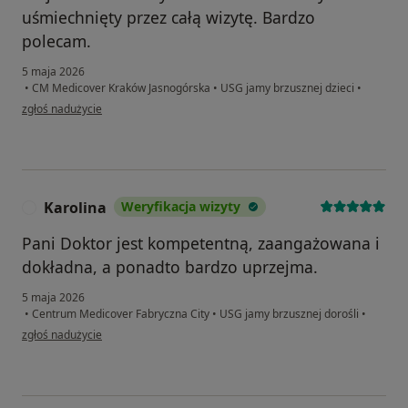
uśmiechnięty przez całą wizytę. Bardzo
polecam.
5 maja 2026
•
CM Medicover Kraków Jasnogórska
•
USG jamy brzusznej dzieci
•
w opinii użytkownika Iwona
zgłoś nadużycie
Karolina
Weryfikacja wizyty
K
Pani Doktor jest kompetentną, zaangażowana i
dokładna, a ponadto bardzo uprzejma.
5 maja 2026
•
Centrum Medicover Fabryczna City
•
USG jamy brzusznej dorośli
•
w opinii użytkownika Karolina
zgłoś nadużycie