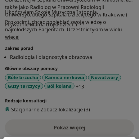
także jako Radiolog w Pracowni Radiologii
Ukończyłam Szkołę Muzyczną I stopnia.
Uniwersyteckiego Szpitala Dziecięcego w Krakowie (
Prokocim), chcąc pogłębiać swoją wiedzę o
Prywatnie Mama trójki dzieci :)
najmłodszych Pacjentach. Uczestniczyłam w wielu
O mnie
warsztatach oraz kursach doszkalających w kraju i za
więcej
granicą. Moje główne zainteresowania to obrazowanie
Zakres porad
układu mięśniowo-szkieletowego ( stawów),
Radiologia i diagnostyka obrazowa
obrazowaniu stanów nagłych, radiologia pediatryczna.
Główne obszary pomocy
Bóle brzucha
Kamica nerkowa
Nowotwory
a11y_sr_more_diseases
Guzy tarczycy
Ból kolana
+13
Rodzaje konsultacji
Stacjonarne
Zobacz lokalizacje (3)
Pokaż więcej
o doświadczeniu