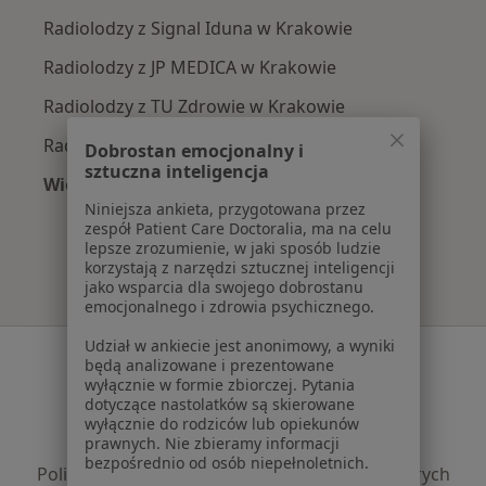
Radiolodzy z Signal Iduna w Krakowie
Radiolodzy z JP MEDICA w Krakowie
Radiolodzy z TU Zdrowie w Krakowie
Radiolodzy z Świat Zdrowia w Krakowie
Dobrostan emocjonalny i
sztuczna inteligencja
Więcej (4)
Więcej w kategorii: Najpopularniejsze ubezpie
Niniejsza ankieta, przygotowana przez
zespół Patient Care Doctoralia, ma na celu
lepsze zrozumienie, w jaki sposób ludzie
korzystają z narzędzi sztucznej inteligencji
jako wsparcia dla swojego dobrostanu
emocjonalnego i zdrowia psychicznego.
Udział w ankiecie jest anonimowy, a wyniki
Serwis
będą analizowane i prezentowane
wyłącznie w formie zbiorczej. Pytania
Regulamin
dotyczące nastolatków są skierowane
Polityka prywatności pacjentów
wyłącznie do rodziców lub opiekunów
prawnych. Nie zbieramy informacji
Polityka prywatności profesjonalistów
bezpośrednio od osób niepełnoletnich.
Polityka prywatności dla profesjonalistów, których