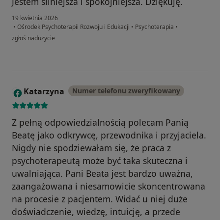
Jestem silniejsza i spokojniejsza. Dziękuję.
19 kwietnia 2026
•
Ośrodek Psychoterapii Rozwoju i Edukacji
•
Psychoterapia
•
w opinii użytkownika Anna
zgłoś nadużycie
Katarzyna
Numer telefonu zweryfikowany
K
Z pełną odpowiedzialnością polecam Panią
Beatę jako odkrywcę, przewodnika i przyjaciela.
Nigdy nie spodziewałam się, że praca z
psychoterapeutą może być taka skuteczna i
uwalniająca. Pani Beata jest bardzo uważna,
zaangażowana i niesamowicie skoncentrowana
na procesie z pacjentem. Widać u niej duże
doświadczenie, wiedzę, intuicję, a przede