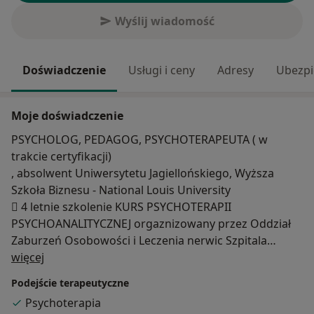
Wyślij wiadomość
Doświadczenie
Usługi i ceny
Adresy
Ubezpi
Moje doświadczenie
PSYCHOLOG, PEDAGOG, PSYCHOTERAPEUTA ( w
trakcie certyfikacji)
, absolwent Uniwersytetu Jagiellońskiego, Wyższa
Szkoła Biznesu - National Louis University
 4 letnie szkolenie KURS PSYCHOTERAPII
PSYCHOANALITYCZNEJ orgaznizowany przez Oddział
Zaburzeń Osobowości i Leczenia nerwic Szpitala
O mnie
klinicznej im. J. Babinskiego w Krakowie
więcej
 Staż w Dzienny Oddział Psychiatryczny Ogólny
Podejście terapeutyczne
Klinicznego Szpitala Psychiatrycznego im. J.
Psychoterapia
Babińskiego