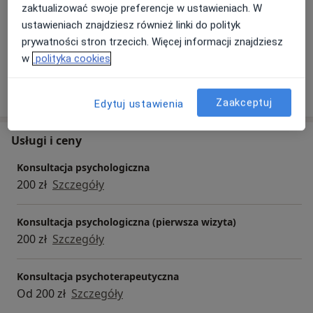
zaktualizować swoje preferencje w ustawieniach. W
ustawieniach znajdziesz również linki do polityk
Zobacz galerię (1)
prywatności stron trzecich. Więcej informacji znajdziesz
w
polityka cookies
Pokaż więcej
o doświadczeniu
Zaakceptuj
Edytuj ustawienia
Usługi i ceny
Konsultacja psychologiczna
200 zł
Szczegóły
Konsultacja psychologiczna (pierwsza wizyta)
200 zł
Szczegóły
Konsultacja psychoterapeutyczna
Od 200 zł
Szczegóły