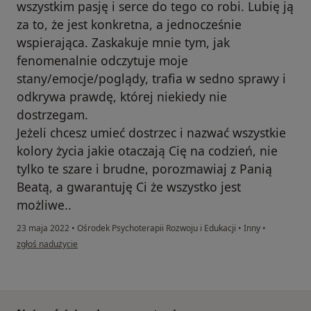
wszystkim pasję i serce do tego co robi. Lubię ją
za to, że jest konkretna, a jednocześnie
wspierająca. Zaskakuje mnie tym, jak
fenomenalnie odczytuje moje
stany/emocje/poglądy, trafia w sedno sprawy i
odkrywa prawdę, której niekiedy nie
dostrzegam.
Jeżeli chcesz umieć dostrzec i nazwać wszystkie
kolory życia jakie otaczają Cię na codzień, nie
tylko te szare i brudne, porozmawiaj z Panią
Beatą, a gwarantuję Ci że wszystko jest
możliwe..
23 maja 2022
•
Ośrodek Psychoterapii Rozwoju i Edukacji
•
Inny
•
w opinii użytkownika Katarzyna
zgłoś nadużycie