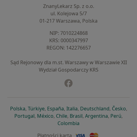
ZnanyLekarz Sp. z o.o.
ul. Kolejowa 5/7
01-217 Warszawa, Polska
NIP: ⁠7010224868
KRS: ⁠0000347997
REGON: ⁠142276657
Sąd Rejonowy dla m.st. Warszawy w Warszawie XII
Wydział Gospodarczy KRS
Facebook
otwiera się w nowej karcie
otwiera się w nowej karcie
otwiera się w nowej karcie
otwiera się w nowej karcie
otwiera się w nowej karci
otwiera się
otwi
Polska
,
Türkiye
,
España
,
Italia
,
Deutschland
,
Česko
,
otwiera się w nowej karcie
otwiera się w nowej karcie
otwiera się w nowej karcie
otwiera się w nowej kar
otwiera się 
otwier
Portugal
,
México
,
Chile
,
Brasil
,
Argentina
,
Perú
,
otwiera się w nowej karc
Colombia
Płatności kartą