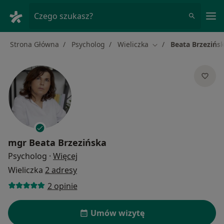
Me
Czego szukasz?
Strona Główna
Psycholog
Wieliczka
Beata Brzezińs
Zmień miasto
mgr
Beata Brzezińska
O specjalizacjach
Psycholog
·
Więcej
Wieliczka
2 adresy
2 opinie
Umów wizytę