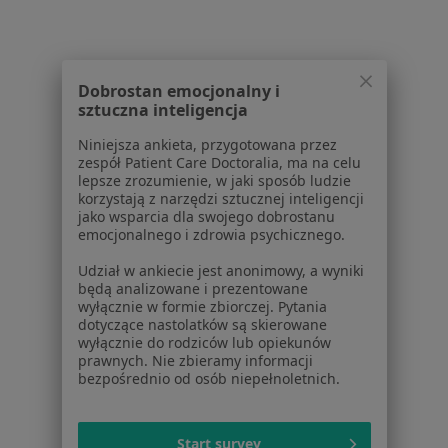
Centrum Medyczne Damiana Wałbrzyska
46
·
Więcej
Bariatria, Alergologia, Andrologia
Dobrostan emocjonalny i
1487 opinii
sztuczna inteligencja
Wałbrzyska 46, Warszawa
•
Mapa
Niniejsza ankieta, przygotowana przez
zespół Patient Care Doctoralia, ma na celu
Brak dostępnych specjalistów z wolnymi terminami w tym centrum medycznym.
lepsze zrozumienie, w jaki sposób ludzie
korzystają z narzędzi sztucznej inteligencji
Pokaż profil
jako wsparcia dla swojego dobrostanu
emocjonalnego i zdrowia psychicznego.
Udział w ankiecie jest anonimowy, a wyniki
będą analizowane i prezentowane
1
2
3
wyłącznie w formie zbiorczej. Pytania
dotyczące nastolatków są skierowane
Powiązane wyszukiwania
|
Oferty pracy - Bariatra
wyłącznie do rodziców lub opiekunów
prawnych. Nie zbieramy informacji
Najczęstsze schorzenia
bezpośrednio od osób niepełnoletnich.
Otyłość Warszawa
Start survey
Przepuklina Warszawa