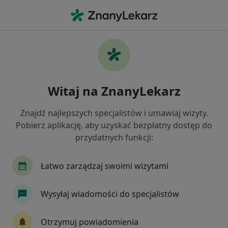
Me
Bariatra • Warszawa, mazowieckie
Filtry
Ubezpieczenie
Mapa
Polecani bariatrzy w Warszawie
Witaj na ZnanyLekarz
Jak działają wyniki wyszukiwania
Znajdź najlepszych specjalistów i umawiaj wizyty.
Pobierz aplikację, aby uzyskać bezpłatny dostęp do
Wybierz swoje ubezpieczenie
przydatnych funkcji:
Łatwo zarządzaj swoimi wizytami
Wysyłaj wiadomości do specjalistów
Otrzymuj powiadomienia