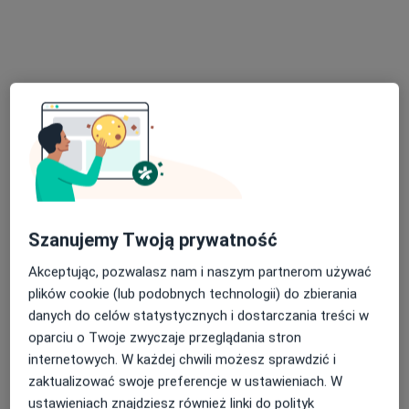
lek. Emil Niedziński
lek. Milena Łukowska
kardiolog
lekarz wykonujący
zabiegi medycyny
estetycznej
Brak dostępnych specjalistów z wolnymi terminami w tym centrum medycznym.
Pokaż profil
Szanujemy Twoją prywatność
Akceptując, pozwalasz nam i naszym partnerom używać
plików cookie (lub podobnych technologii) do zbierania
danych do celów statystycznych i dostarczania treści w
oparciu o Twoje zwyczaje przeglądania stron
lek. Emil Niedziński
internetowych. W każdej chwili możesz sprawdzić i
·
Więcej
Bariatra, Kardiolog, Internista
zaktualizować swoje preferencje w ustawieniach. W
16 opinii
ustawieniach znajdziesz również linki do polityk