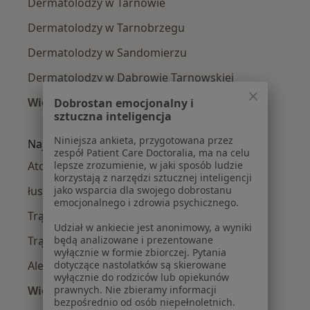
Dermatolodzy w Tarnowie
Dermatolodzy w Tarnobrzegu
Dermatolodzy w Sandomierzu
Dermatolodzy w Dąbrowie Tarnowskiej
Więcej (8)
Dobrostan emocjonalny i
sztuczna inteligencja
Więcej w kategorii: W pobliżu Mielca
Niniejsza ankieta, przygotowana przez
Najczęście leczone choroby
zespół Patient Care Doctoralia, ma na celu
Atopowe zapalenie skóry w Mielcu
lepsze zrozumienie, w jaki sposób ludzie
korzystają z narzędzi sztucznej inteligencji
łuszczyca w Mielcu
jako wsparcia dla swojego dobrostanu
emocjonalnego i zdrowia psychicznego.
Trądzik w Mielcu
Udział w ankiecie jest anonimowy, a wyniki
Trądzik różowaty w Mielcu
będą analizowane i prezentowane
wyłącznie w formie zbiorczej. Pytania
Alergie skórne w Mielcu
dotyczące nastolatków są skierowane
wyłącznie do rodziców lub opiekunów
Więcej (15)
prawnych. Nie zbieramy informacji
bezpośrednio od osób niepełnoletnich.
Więcej w kategorii: Najczęście leczone chorob