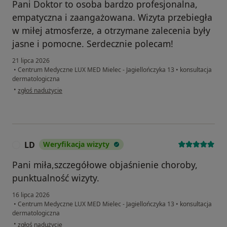
Pani Doktor to osoba bardzo profesjonalna,
empatyczna i zaangażowana. Wizyta przebiegła
w miłej atmosferze, a otrzymane zalecenia były
jasne i pomocne. Serdecznie polecam!
21 lipca 2026
•
Centrum Medyczne LUX MED Mielec - Jagiellończyka 13
•
konsultacja
dermatologiczna
w opinii użytkownika Mateusz
•
zgłoś nadużycie
LD
Weryfikacja wizyty
L
Pani miła,szczegółowe objaśnienie choroby,
punktualność wizyty.
16 lipca 2026
•
Centrum Medyczne LUX MED Mielec - Jagiellończyka 13
•
konsultacja
dermatologiczna
w opinii użytkownika LD
•
zgłoś nadużycie