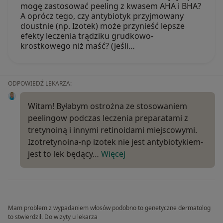
mogę zastosować peeling z kwasem AHA i BHA?
A oprócz tego, czy antybiotyk przyjmowany
doustnie (np. Izotek) może przynieść lepsze
efekty leczenia trądziku grudkowo-
krostkowego niż maść? (jeśli…
ODPOWIEDŹ LEKARZA:
Witam! Byłabym ostrożna ze stosowaniem
peelingow podczas leczenia preparatami z
tretynoiną i innymi retinoidami miejscowymi.
Izotretynoina-np izotek nie jest antybiotykiem-
jest to lek będący…
Więcej
Mam problem z wypadaniem włosów podobno to genetyczne dermatolog
to stwierdził. Do wizyty u lekarza