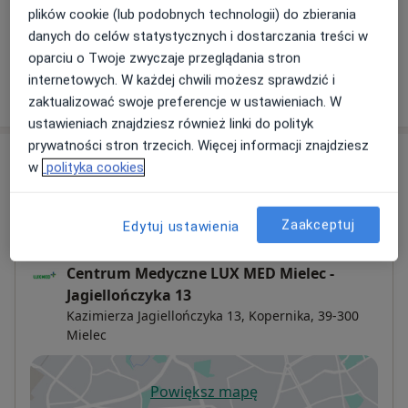
plików cookie (lub podobnych technologii) do zbierania
+ 3 usługi
danych do celów statystycznych i dostarczania treści w
oparciu o Twoje zwyczaje przeglądania stron
internetowych. W każdej chwili możesz sprawdzić i
W jaki sposób ustalane są ceny?
zaktualizować swoje preferencje w ustawieniach. W
ustawieniach znajdziesz również linki do polityk
prywatności stron trzecich. Więcej informacji znajdziesz
Adresy (4)
w
polityka cookies
Adres 1
Adres 2
Adres 3
Adres 4
Zaakceptuj
Edytuj ustawienia
Centrum Medyczne LUX MED Mielec -
Jagiellończyka 13
Kazimierza Jagiellończyka 13,
Kopernika
, 39-300
Mielec
Powiększ mapę
otwiera się w nowej karcie