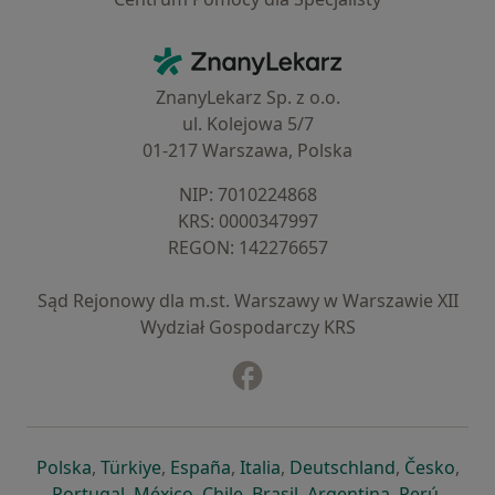
Kontakt
ZnanyLekarz - Strona główna
ZnanyLekarz Sp. z o.o.
ul. Kolejowa 5/7
01-217 Warszawa, Polska
NIP: ⁠7010224868
KRS: ⁠0000347997
REGON: ⁠142276657
Sąd Rejonowy dla m.st. Warszawy w Warszawie XII
Wydział Gospodarczy KRS
Facebook
otwiera się w nowej karcie
otwiera się w nowej karcie
otwiera się w nowej karcie
otwiera się w nowej karcie
otwiera się w nowej karci
otwiera się
otwi
Polska
,
Türkiye
,
España
,
Italia
,
Deutschland
,
Česko
,
otwiera się w nowej karcie
otwiera się w nowej karcie
otwiera się w nowej karcie
otwiera się w nowej kar
otwiera się 
otwier
Portugal
,
México
,
Chile
,
Brasil
,
Argentina
,
Perú
,