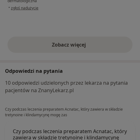
dermatologiczna
w opinii użytkownika Dorota
•
zgłoś nadużycie
Zobacz więcej
opinie powyżej
Odpowiedzi na pytania
10 odpowiedzi udzielonych przez lekarza na pytania
pacjentów na ZnanyLekarz.pl
Czy podczas leczenia preparatem Acnatac, który zawiera w składzie
tretynoine i klindamycynę mogę zas
Czy podczas leczenia preparatem Acnatac, który
zawiera w składzie tretynoine i klindamycynę