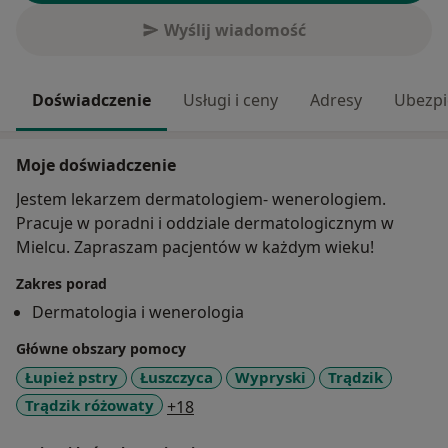
Wyślij wiadomość
Doświadczenie
Usługi i ceny
Adresy
Ubezpi
Moje doświadczenie
Jestem lekarzem dermatologiem- wenerologiem.
Pracuje w poradni i oddziale dermatologicznym w
Mielcu. Zapraszam pacjentów w każdym wieku!
Zakres porad
Dermatologia i wenerologia
Główne obszary pomocy
Łupież pstry
Łuszczyca
Wypryski
Trądzik
a11y_sr_more_diseases
Trądzik różowaty
+18