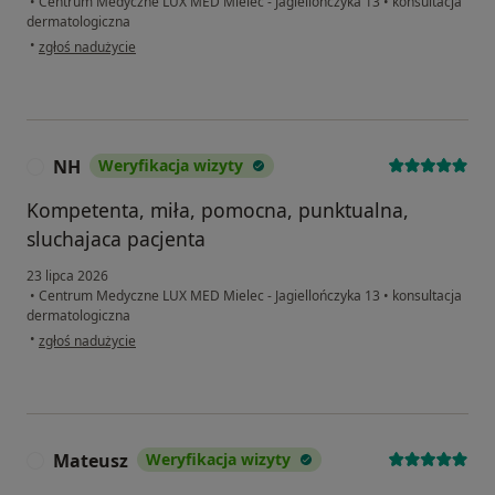
•
Centrum Medyczne LUX MED Mielec - Jagiellończyka 13
•
konsultacja
dermatologiczna
w opinii użytkownika KR
•
zgłoś nadużycie
NH
Weryfikacja wizyty
N
Kompetenta, miła, pomocna, punktualna,
sluchajaca pacjenta
23 lipca 2026
•
Centrum Medyczne LUX MED Mielec - Jagiellończyka 13
•
konsultacja
dermatologiczna
w opinii użytkownika NH
•
zgłoś nadużycie
Mateusz
Weryfikacja wizyty
M