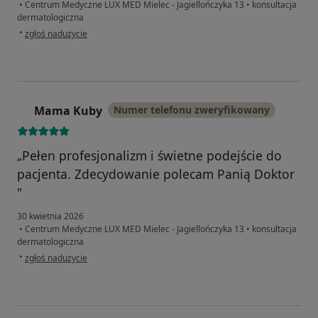
•
Centrum Medyczne LUX MED Mielec - Jagiellończyka 13
•
konsultacja
dermatologiczna
w opinii użytkownika Kacper
•
zgłoś nadużycie
Mama Kuby
Numer telefonu zweryfikowany
M
„Pełen profesjonalizm i świetne podejście do
pacjenta. Zdecydowanie polecam Panią Doktor
"
30 kwietnia 2026
•
Centrum Medyczne LUX MED Mielec - Jagiellończyka 13
•
konsultacja
dermatologiczna
w opinii użytkownika Mama Kuby
•
zgłoś nadużycie