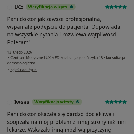
UCz
Weryfikacja wizyty
U
Pani doktor jak zawsze profesjonalna,
wspaniałe podejście do pacjenta. Odpowiada
na wszystkie pytania i rozwiewa wątpliwości.
Polecam!
12 lutego 2026
•
Centrum Medyczne LUX MED Mielec - Jagiellończyka 13
•
konsultacja
dermatologiczna
w opinii użytkownika UCz
•
zgłoś nadużycie
Iwona
Weryfikacja wizyty
I
Pani doktor okazała się bardzo dociekliwa i
spojrzała na mój problem z innej strony niż inni
lekarze. Wskazała inną możliwą przyczynę