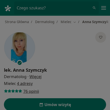
Me
Czego szukasz?
Strona Główna
Dermatolog
Mielec
Anna Szymczyk
Zmień miasto
lek.
Anna Szymczyk
O specjalizacjach
Dermatolog
·
Więcej
Mielec
4 adresy
76 opinii
Umów wizytę