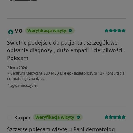
MO
Weryfikacja wizyty
M
Świetne podejście do pacjenta , szczegółowe
opisanie diagnozy , dużo empatii i cierpliwości .
Polecam
2 lipca 2026
•
Centrum Medyczne LUX MED Mielec - Jagiellończyka 13
•
Konsultacja
dermatologiczna dzieci
w opinii użytkownika MO
•
zgłoś nadużycie
Kacper
Weryfikacja wizyty
K
Szczerze polecam wizytę u Pani dermatolog.