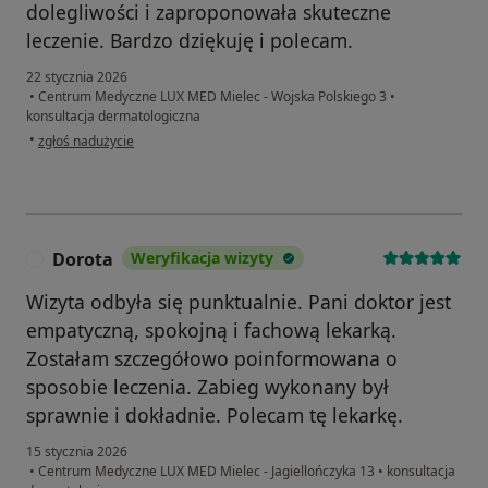
dolegliwości i zaproponowała skuteczne
leczenie. Bardzo dziękuję i polecam.
22 stycznia 2026
•
Centrum Medyczne LUX MED Mielec - Wojska Polskiego 3
•
konsultacja dermatologiczna
w opinii użytkownika Iwona
•
zgłoś nadużycie
Dorota
Weryfikacja wizyty
D
Wizyta odbyła się punktualnie. Pani doktor jest
empatyczną, spokojną i fachową lekarką.
Zostałam szczegółowo poinformowana o
sposobie leczenia. Zabieg wykonany był
sprawnie i dokładnie. Polecam tę lekarkę.
15 stycznia 2026
•
Centrum Medyczne LUX MED Mielec - Jagiellończyka 13
•
konsultacja