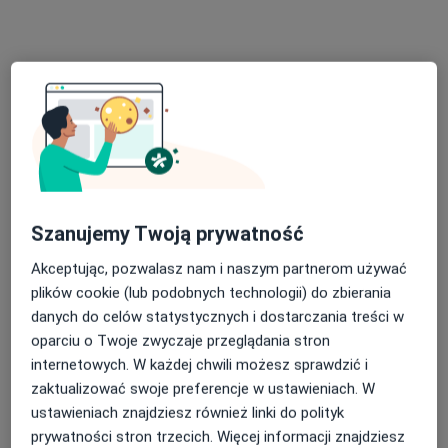
lek. Grzegorz Żak
·
Więcej
Alergolog
28 opinii
Kazimierza Jagiellończyka 13, Mielec
•
Mapa
Szanujemy Twoją prywatność
Centrum Medyczne LUX MED Mielec - Jagiellończyka 13
Akceptując, pozwalasz nam i naszym partnerom używać
Konsultacja alergologiczna
od 279 zł
plików cookie (lub podobnych technologii) do zbierania
Specjalista nie oferuje umawiania online pod tym adresem.
danych do celów statystycznych i dostarczania treści w
oparciu o Twoje zwyczaje przeglądania stron
Poproś o wizytę
internetowych. W każdej chwili możesz sprawdzić i
zaktualizować swoje preferencje w ustawieniach. W
ustawieniach znajdziesz również linki do polityk
prywatności stron trzecich. Więcej informacji znajdziesz