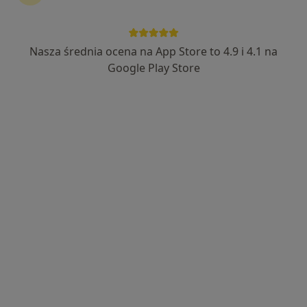
Nasza średnia ocena na App Store to 4.9 i 4.1 na
lek. Anna Szymczyk
Google Play Store
·
Więcej
Dermatolog
76 opinii
Adres 1
Adres 2
Adres 3
Kazimierza Jagiellończyka 13, Mielec
•
Mapa
Centrum Medyczne LUX MED Mielec - Jagiellończyka 13
Konsultacja dermatologiczna
od 309 zł
Specjalista nie oferuje umawiania online pod tym adresem.
Poproś o wizytę