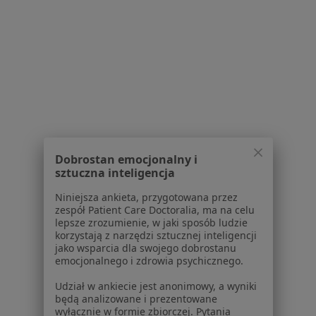
Serwis
Regulamin
Polityka prywatności pacjentów
Polityka prywatności profesjonalistów
Polityka prywatności dla profesjonalistów, których
dane pozyskaliśmy samodzielnie
Polityka cookies
Jak działają wyniki wyszukiwania
Dobrostan emocjonalny i
Dostępność
sztuczna inteligencja
O nas
Niniejsza ankieta, przygotowana przez
Praca
Rekrutujemy!
zespół Patient Care Doctoralia, ma na celu
Partnerzy
lepsze zrozumienie, w jaki sposób ludzie
korzystają z narzędzi sztucznej inteligencji
Centrum prasowe
jako wsparcia dla swojego dobrostanu
Kontakt
emocjonalnego i zdrowia psychicznego.
Dla pacjentów
Udział w ankiecie jest anonimowy, a wyniki
będą analizowane i prezentowane
Lekarze
wyłącznie w formie zbiorczej. Pytania