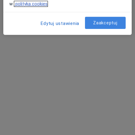
w
polityka cookies
Zaakceptuj
Edytuj ustawienia
lek. Paulina Kukułka
·
Więcej
Dermatolog
19 opinii
Adres 1
Adres 2
Kazimierza Jagiellończyka 13, Mielec
•
Mapa
Centrum Medyczne LUX MED Mielec - Jagiellończyka 13
Konsultacja dermatologiczna
od 309 zł
Specjalista nie oferuje umawiania online pod tym adresem.
Poproś o wizytę