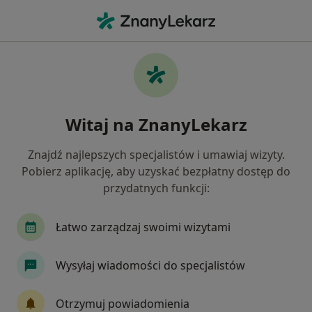
Me
Alergie Skórne • Mielec, podkarpackie
Filtry
• 1
Ubezpieczenie
Map
Alergie skórne specjaliści w Mielcu
Witaj na ZnanyLekarz
Jak działają wyniki wyszukiwania
Znajdź najlepszych specjalistów i umawiaj wizyty.
Pobierz aplikację, aby uzyskać bezpłatny dostęp do
Jakiego specjalisty szukasz?
przydatnych funkcji:
Dermatolog
Ortopeda
Pediatra
Aler
Łatwo zarządzaj swoimi wizytami
Wysyłaj wiadomości do specjalistów
Otrzymuj powiadomienia