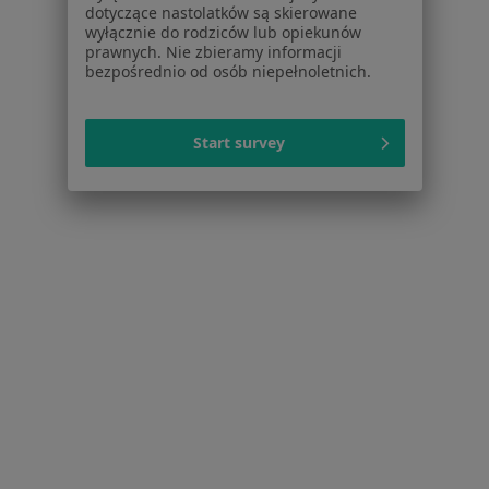
Placówki medyczne
dotyczące nastolatków są skierowane
wyłącznie do rodziców lub opiekunów
Pytania i odpowiedzi
prawnych. Nie zbieramy informacji
Usługi i zabiegi
bezpośrednio od osób niepełnoletnich.
Choroby
Pomoc
Start survey
Aplikacje mobilne
Blog dla pacjentów
Dla profesjonalistów
Cennik
Dla lekarzy
Dla placówek medycznych
Noa Notes
nowość
Baza wiedzy
Centrum Pomocy dla Specjalisty
Kontakt
ZnanyLekarz - Strona główna
ZnanyLekarz Sp. z o.o.