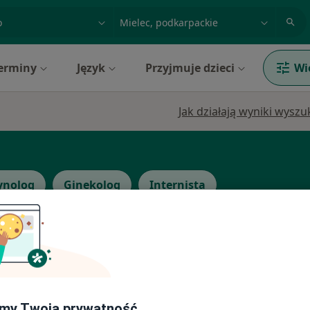
acja, badanie lub nazwisko
miasto lub dzielnica
erminy
Język
Przyjmuje dzieci
Wi
Jak działają wyniki wysz
ynolog
Ginekolog
Internista
yk
Dziś
Jutro
Sob,
Ndz,
6 Sie
7 Sie
8 Sie
9 Sie
my Twoją prywatność