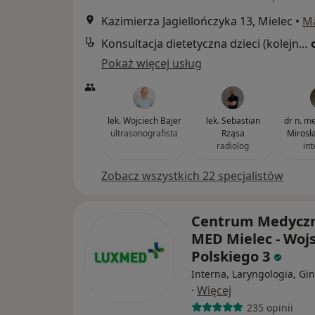
Kazimierza Jagiellończyka 13, Mielec
•
M
Konsultacja dietetyczna dzieci (kolejna wizyta)
Pokaż więcej usług
lek. Wojciech Bajer
lek. Sebastian
dr n. med
ultrasonografista
Rząsa
Mirosł
radiolog
int
Zobacz wszystkich 22 specjalistów
Centrum Medycz
MED Mielec - Woj
Polskiego 3
Interna, Laryngologia, Gi
·
Więcej
235 opinii