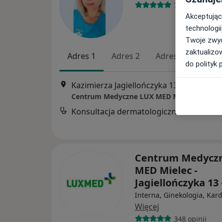
76 opinii
Akceptując
technologii
Twoje zwyc
zaktualizo
Adres 1
Adres 2
Adres 3
do polityk 
Kazimierza Jagiellończyka 13, Mielec
•
M
Konsultacja dermatologiczna
Centrum Medycz
MED Mielec -
Jagiellończyka 13
Interna, Ginekologia, Kard
Więcej
348 opinii