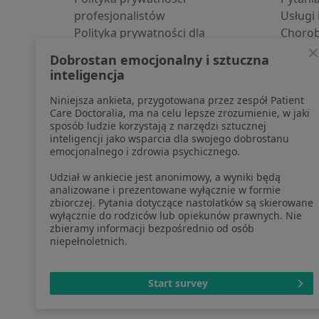
profesjonalistów
Usługi 
Polityka prywatności dla
Choro
profesjonalistów, których dane
Pomoc
Dobrostan emocjonalny i sztuczna
pozyskaliśmy samodzielnie
Aplika
inteligencja
Polityka cookies
Blog d
Niniejsza ankieta, przygotowana przez zespół Patient
Jak działają wyniki wyszukiwania
Care Doctoralia, ma na celu lepsze zrozumienie, w jaki
Dostępność
sposób ludzie korzystają z narzędzi sztucznej
O nas
inteligencji jako wsparcia dla swojego dobrostanu
emocjonalnego i zdrowia psychicznego.
Praca
Rekrutujemy!
Partnerzy
Udział w ankiecie jest anonimowy, a wyniki będą
Centrum prasowe
analizowane i prezentowane wyłącznie w formie
zbiorczej. Pytania dotyczące nastolatków są skierowane
Kontakt
wyłącznie do rodziców lub opiekunów prawnych. Nie
zbieramy informacji bezpośrednio od osób
niepełnoletnich.
otwiera się w now
otwiera s
o
Polska
,
Türkiye
,
España
,
Start survey