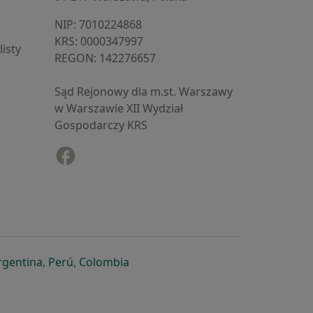
NIP: ⁠7010224868
KRS: ⁠0000347997
isty
REGON: ⁠142276657
Sąd Rejonowy dla m.st. Warszawy
w Warszawie XII Wydział
Gospodarczy KRS
Facebook
otwiera się w nowej karcie
cie
owej karcie
ię w nowej karcie
iera się w nowej karcie
otwiera się w nowej karcie
otwiera się w nowej karcie
otwiera się w nowej karcie
rgentina
,
Perú
,
Colombia