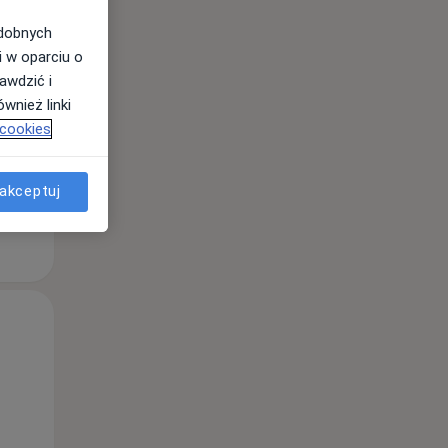
odobnych
i w oparciu o
awdzić i
wnież linki
 cookies
akceptuj
Pon,
Wt,
Śr,
10 Sie
11 Sie
12 Sie