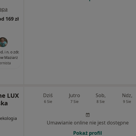
apa
od 169 zł
. i n. o zdr.
aw Maziarz
ernista
ne LUX
Dziś
Jutro
Sob,
Ndz,
ska
6 Sie
7 Sie
8 Sie
9 Sie
nekologia
Umawianie online nie jest dostępne
Pokaż profil