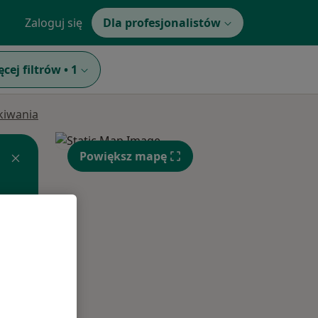
Zaloguj się
Dla profesjonalistów
ęcej filtrów
•
1
ukiwania
Powiększ mapę
Pon,
Wt,
Śr,
10 Sie
11 Sie
12 Sie