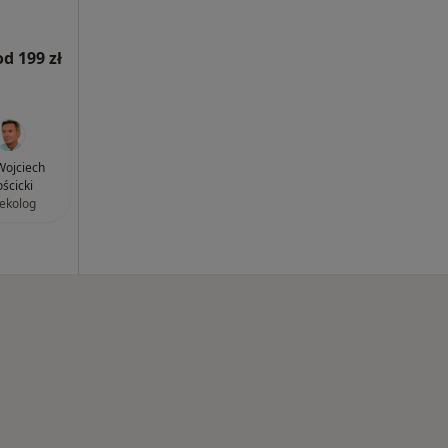
od 199 zł
 Wojciech
ścicki
ekolog