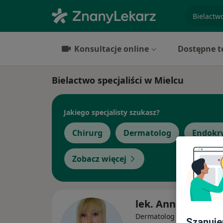
specjaliz
Konsultacje online
Dostępne t
Bielactwo specjaliści w Mielcu
Jakiego specjalisty szukasz?
Chirurg
Dermatolog
Endokr
Zobacz więcej
lek. Anna Szymcz
·
Więcej
Dermatolog
Szanuje