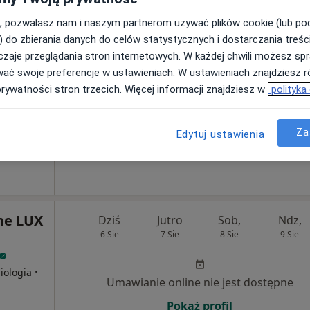
, pozwalasz nam i naszym partnerom używać plików cookie (lub p
Umawianie online nie jest dostępne
) do zbierania danych do celów statystycznych i dostarczania treśc
zaje przeglądania stron internetowych. W każdej chwili możesz spr
Poproś o wizytę
wać swoje preferencje w ustawieniach. W ustawieniach znajdziesz ró
prywatności stron trzecich. Więcej informacji znajdziesz w
polityka
apa
Za
Edytuj ustawienia
Centrum Medyczne LUX MED Mielec - Jagiellończyka 13
od 309 zł
ne LUX
Dziś
Jutro
Sob,
Ndz,
6 Sie
7 Sie
8 Sie
9 Sie
·
iologia
Umawianie online nie jest dostępne
Pokaż profil