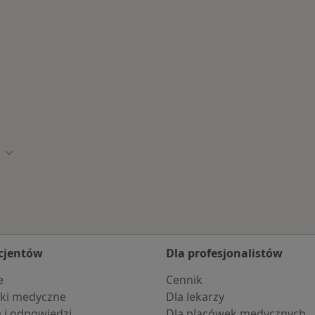
elcu
to
Zmień miasto
cjentów
Dla profesjonalistów
e
Cennik
ki medyczne
Dla lekarzy
a i odpowiedzi
Dla placówek medycznych