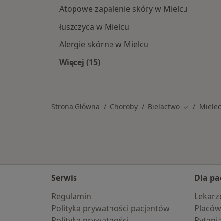
Atopowe zapalenie skóry w Mielcu
łuszczyca w Mielcu
Alergie skórne w Mielcu
Więcej (15)
Więcej w kategorii: Schorzenia w Mi
Strona Główna
Choroby
Bielactwo
Mielec
Zmień mias
Serwis
Dla pa
Regulamin
Lekarz
Polityka prywatności pacjentów
Placów
Polityka prywatności
Pytani