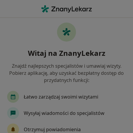
Me
Dermatolog • Głogów Małopolski, podkarpackie
Filtry
Mapa
Polecani dermatolodzy w Głogowie
Witaj na ZnanyLekarz
Małopolskim
Jak działają wyniki wyszukiwania
Znajdź najlepszych specjalistów i umawiaj wizyty.
Pobierz aplikację, aby uzyskać bezpłatny dostęp do
przydatnych funkcji:
Łatwo zarządzaj swoimi wizytami
Wysyłaj wiadomości do specjalistów
Barbara Paciura
Otrzymuj powiadomienia
Dermatolog