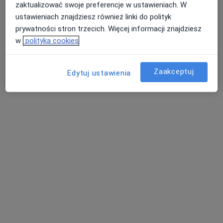
zaktualizować swoje preferencje w ustawieniach. W
1709 opinii
ustawieniach znajdziesz również linki do polityk
Popularny specjalista: pacjenci chętnie płacą
prywatności stron trzecich. Więcej informacji znajdziesz
online
w
polityka cookies
Konsultacja dermatologiczna
300 zł
Specjalista nie oferuje umawiania online pod tym adresem.
Zaakceptuj
Edytuj ustawienia
Poproś o wizytę
Bezpieczne płatności
lek. Dorota Mączyńska-Karcz