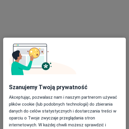
Pokaż profil
Dostępne konsultacje online
Specjaliści w Twojej okolicy nie mają dostępności dla
wizyt stacjonarnych. Sprawdź konsultacje online.
Szanujemy Twoją prywatność
Akceptując, pozwalasz nam i naszym partnerom używać
plików cookie (lub podobnych technologii) do zbierania
danych do celów statystycznych i dostarczania treści w
Bezpieczne płatności
oparciu o Twoje zwyczaje przeglądania stron
dr Ewa Polanowska-Palus
internetowych. W każdej chwili możesz sprawdzić i
·
Więcej
Dermatolog, Wenerolog, Dermatolog dziecięcy