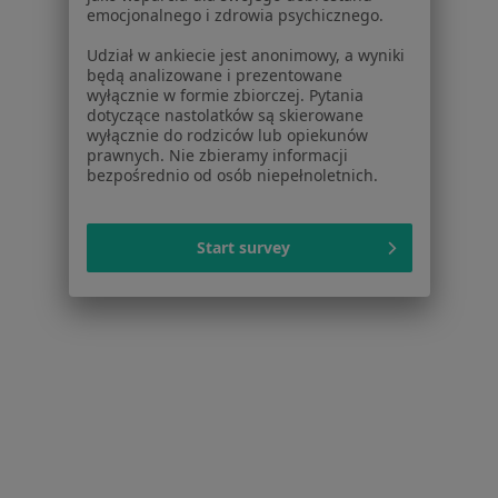
emocjonalnego i zdrowia psychicznego.
Dermatolodzy w Mielcu
Udział w ankiecie jest anonimowy, a wyniki
Dermatolodzy w Łańcucie
będą analizowane i prezentowane
wyłącznie w formie zbiorczej. Pytania
Dermatolodzy w Przeworsku
dotyczące nastolatków są skierowane
wyłącznie do rodziców lub opiekunów
Więcej (12)
prawnych. Nie zbieramy informacji
bezpośrednio od osób niepełnoletnich.
Więcej w kategorii: W pobliżu Głogowa Małop
Najczęstsze schorzenia
Start survey
Alergia Głogów Małopolski
Angina Głogów Małopolski
Choroby wieku dziecięcego Głogów Małopolski
Grypa Głogów Małopolski
Infekcje dróg oddechowych Głogów Małopolski
Więcej (7)
Więcej w kategorii: Najczęstsze schorzenia