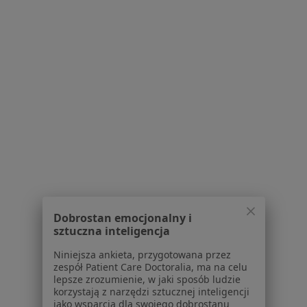
Bezpieczne płatności
lek. Ewa Kopycińska
Dermatolog, Lekarz wykonujący zabiegi medycyny
·
Więcej
estetycznej, Dermatolog dziecięcy
382 opinie
Dermatologia estetyczna
300 zł
Specjalista nie oferuje umawiania online pod tym adresem.
Poproś o wizytę
Dobrostan emocjonalny i
sztuczna inteligencja
Powiązane wyszukiwania
|
Oferty pracy - Dermatolog
Niniejsza ankieta, przygotowana przez
W pobliżu Głogowa Małopolskiego
zespół Patient Care Doctoralia, ma na celu
Dermatolodzy w Rzeszowie
lepsze zrozumienie, w jaki sposób ludzie
korzystają z narzędzi sztucznej inteligencji
Dermatolodzy w Stalowej Woli
jako wsparcia dla swojego dobrostanu