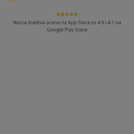
Trzebownisko 1029, Rzeszów
•
Mapa
Medical-Space
Nasza średnia ocena na App Store to 4.9 i 4.1 na
Konsultacja dermatologiczna
300 zł
Google Play Store
Specjalista nie oferuje umawiania online pod tym adresem.
Poproś o wizytę
lek. Ewa Żabska
·
Więcej
Dermatolog
423 opinie