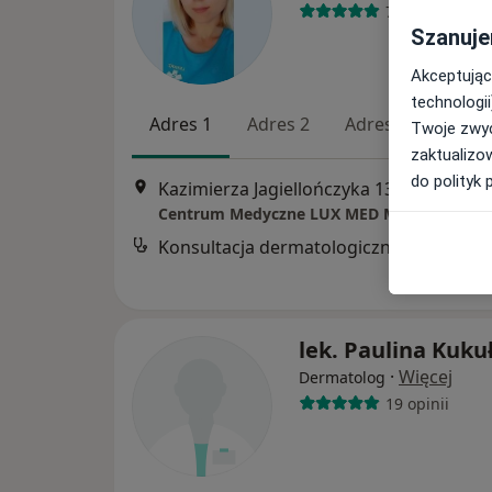
76 opinii
Szanuje
Akceptując
technologii
Adres 1
Adres 2
Adres 3
Twoje zwyc
zaktualizo
do polityk 
Kazimierza Jagiellończyka 13, Mielec
•
M
Konsultacja dermatologiczna
lek. Paulina Kuku
·
Więcej
Dermatolog
19 opinii