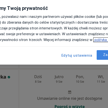
my Twoją prywatność
Umawianie online nie jest dostępne
, pozwalasz nam i naszym partnerom używać plików cookie (lub p
Poproś o wizytę
) do zbierania danych do celów statystycznych i dostarczania treśc
zaje przeglądania stron internetowych. W każdej chwili możesz spr
wać swoje preferencje w ustawieniach. W ustawieniach znajdziesz ró
prywatności stron trzecich. Więcej informacji znajdziesz w
polityka
apa
Centrum Medyczne LUX MED Mielec - Jagiellończyka 13
od 309 zł
Za
Edytuj ustawienia
łka
Dziś
Jutro
Pon,
Wt,
8 Sie
9 Sie
10 Sie
11 Sie
Umawianie online nie jest dostępne
Poproś o wizytę