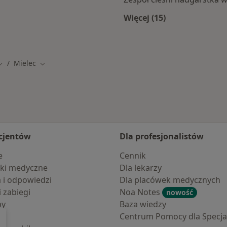
Więcej (15)
Więcej w kategorii: 
Mielec
Zmień miasto
Zmień miasto
cjentów
Dla profesjonalistów
e
Cennik
ki medyczne
Dla lekarzy
a i odpowiedzi
Dla placówek medycznych
i zabiegi
Noa Notes
nowość
by
Baza wiedzy
Centrum Pomocy dla Specjal