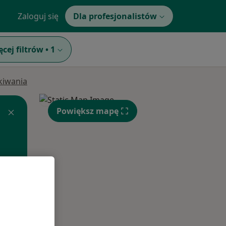
Zaloguj się
Dla profesjonalistów
ęcej filtrów
•
1
ukiwania
Powiększ mapę
Śr,
Czw,
Pt,
12 Sie
13 Sie
14 Sie