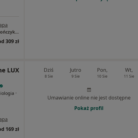
apa
Centrum Medyczne LUX MED Mielec - Jagiellończyka 13
od 309 zł
ne LUX
Dziś
Jutro
Pon,
Wt,
8 Sie
9 Sie
10 Sie
11 Sie
·
iologia
Umawianie online nie jest dostępne
Pokaż profil
apa
od 169 zł