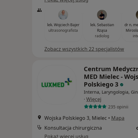
lek. Wojciech Bajer
lek. Sebastian
dr n. med
ultrasonografista
Rząsa
Mirosł
radiolog
int
Zobacz wszystkich 22 specjalistów
Centrum Medycz
MED Mielec - Woj
Polskiego 3
Interna, Laryngologia, Gi
·
Więcej
235 opinii
Wojska Polskiego 3, Mielec
•
Mapa
Konsultacja chirurgiczna
Pokaż więcej usług