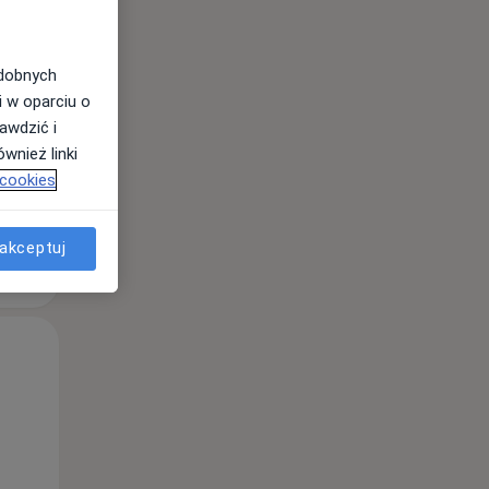
odobnych
i w oparciu o
awdzić i
wnież linki
 cookies
akceptuj
Śr,
Czw,
Pt,
12 Sie
13 Sie
14 Sie