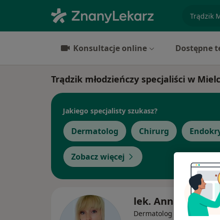
specjaliz
Konsultacje online
Dostępne t
Trądzik młodzieńczy specjaliści w Miel
Jakiego specjalisty szukasz?
Dermatolog
Chirurg
Endokr
Zobacz więcej
lek. Anna Szymcz
·
Więcej
Dermatolog