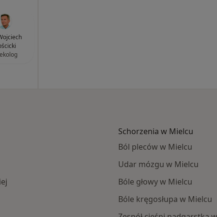
 Wojciech
ścicki
ekolog
Schorzenia w Mielcu
Ból pleców w Mielcu
Udar mózgu w Mielcu
ej
Bóle głowy w Mielcu
Bóle kręgosłupa w Mielcu
Zespół cieśni nadgarstka 