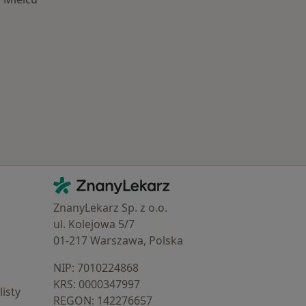
Schorzenia w Mielcu
Kontakt
ZnanyLekarz - Strona główna
ZnanyLekarz Sp. z o.o.
ul. Kolejowa 5/7
01-217 Warszawa, Polska
NIP: ⁠7010224868
KRS: ⁠0000347997
isty
REGON: ⁠142276657