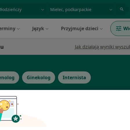
acja, badanie lub nazwisko
miasto lub dzielnica
erminy
Język
Przyjmuje dzieci
Wi
cu
Jak działają wyniki wysz
ynolog
Ginekolog
Internista
yk
Dziś
Jutro
Pon,
Wt,
8 Sie
9 Sie
10 Sie
11 Sie