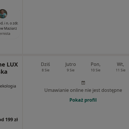
. i n. o zdr.
aw Maziarz
ernista
ne LUX
Dziś
Jutro
Pon,
Wt,
ska
8 Sie
9 Sie
10 Sie
11 Sie
nekologia
Umawianie online nie jest dostępne
Pokaż profil
od 199 zł