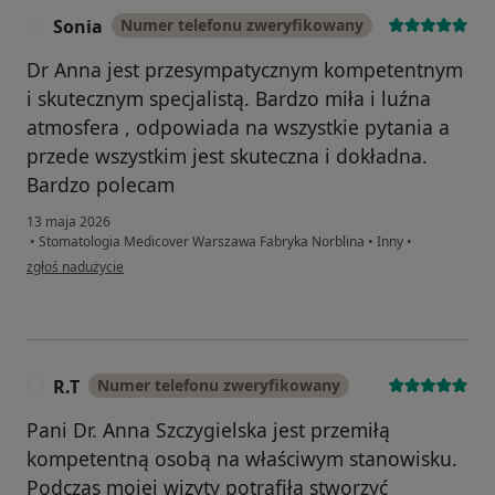
Sonia
Numer telefonu zweryfikowany
S
Dr Anna jest przesympatycznym kompetentnym
i skutecznym specjalistą. Bardzo miła i luźna
atmosfera , odpowiada na wszystkie pytania a
przede wszystkim jest skuteczna i dokładna.
Bardzo polecam
13 maja 2026
•
Stomatologia Medicover Warszawa Fabryka Norblina
•
Inny
•
w opinii użytkownika Sonia
zgłoś nadużycie
R.T
Numer telefonu zweryfikowany
R
Pani Dr. Anna Szczygielska jest przemiłą
kompetentną osobą na właściwym stanowisku.
Podczas mojej wizyty potrafiła stworzyć