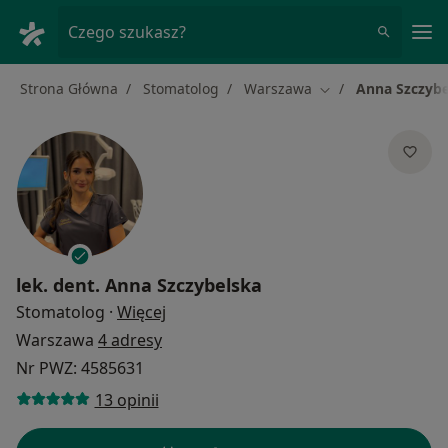
Me
Czego szukasz?
Strona Główna
Stomatolog
Warszawa
Anna Szczybe
Zmień miasto
lek. dent.
Anna Szczybelska
O specjalizacjach
Stomatolog
·
Więcej
Warszawa
4 adresy
Nr PWZ: 4585631
13 opinii