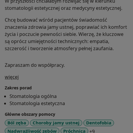
W przyszłości chciałabym rozwijać się w kierunku
stomatologii estetycznej oraz medycyny estetycznej.
Chcę budować wśród pacjentów świadomość
znaczenia zdrowia jamy ustnej, poprawiać ich komfort
życia i poczucie pewności siebie. Wierzę, że kluczowe
są oprócz umiejętności technicznych: empatia,
szczerość i tworzenie atmosfery pełnej zaufania.
Zapraszam do współpracy.
O mnie
więcej
Zakres porad
Stomatologia ogólna
Stomatologia estetyczna
Główne obszary pomocy
Ból zęba
Choroby jamy ustnej
Dentofobia
a11y_sr_more_di
Nadwrażliwość zębów
Próchnica
+9