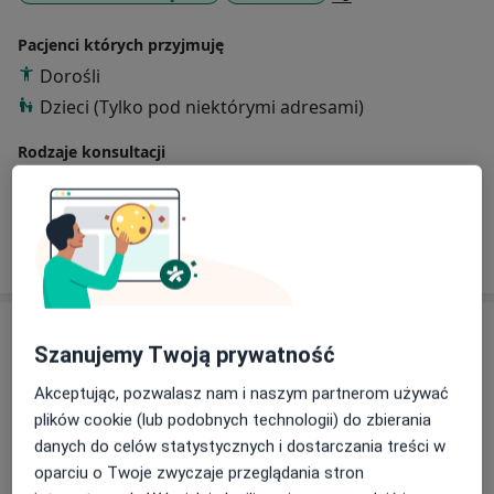
Pacjenci których przyjmuję
Dorośli
Dzieci (Tylko pod niektórymi adresami)
Rodzaje konsultacji
Stacjonarne
Zobacz lokalizacje (2)
Pokaż więcej
o doświadczeniu
Usługi i ceny
Szanujemy Twoją prywatność
Konsultacja stomatologiczna
Umów wizytę
Akceptując, pozwalasz nam i naszym partnerom używać
Od 75 zł
Szczegóły
plików cookie (lub podobnych technologii) do zbierania
danych do celów statystycznych i dostarczania treści w
Konsultacja stomatologiczna (kolejna wizyta)
oparciu o Twoje zwyczaje przeglądania stron