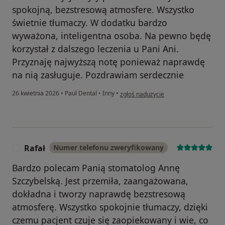
spokojną, bezstresową atmosfere. Wszystko
świetnie tłumaczy. W dodatku bardzo
wyważona, inteligentna osoba. Na pewno będę
korzystał z dalszego leczenia u Pani Ani.
Przyznaję najwyższą notę ponieważ naprawdę
na nią zasługuje. Pozdrawiam serdecznie
w opinii użytkownika R.T
26 kwietnia 2026
•
Paul Dental
•
Inny
•
zgłoś nadużycie
Rafał
Numer telefonu zweryfikowany
R
Bardzo polecam Panią stomatolog Annę
Szczybelską. Jest przemiła, zaangażowana,
dokładna i tworzy naprawdę bezstresową
atmosferę. Wszystko spokojnie tłumaczy, dzięki
czemu pacjent czuje się zaopiekowany i wie, co