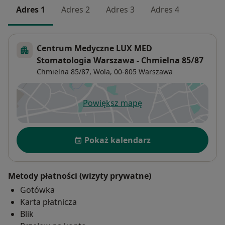
Adres 1
Adres 2
Adres 3
Adres 4
Centrum Medyczne LUX MED
Stomatologia Warszawa - Chmielna 85/87
Chmielna 85/87,
Wola
, 00-805
Warszawa
Powiększ mapę
otwiera się w nowej karcie
Dostępność
Pokaż kalendarz
Metody płatności (wizyty prywatne)
Gotówka
Karta płatnicza
Blik