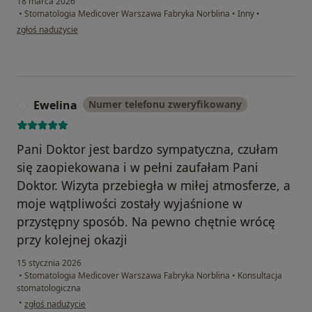
18 marca 2026
•
Stomatologia Medicover Warszawa Fabryka Norblina
•
Inny
•
w opinii użytkownika Bartosz
zgłoś nadużycie
Ewelina
Numer telefonu zweryfikowany
E
Pani Doktor jest bardzo sympatyczna, czułam
się zaopiekowana i w pełni zaufałam Pani
Doktor. Wizyta przebiegła w miłej atmosferze, a
moje wątpliwości zostały wyjaśnione w
przystępny sposób. Na pewno chętnie wrócę
przy kolejnej okazji
15 stycznia 2026
•
Stomatologia Medicover Warszawa Fabryka Norblina
•
Konsultacja
stomatologiczna
w opinii użytkownika Ewelina
•
zgłoś nadużycie