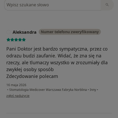
Szukaj w opiniach
Aleksandra
Numer telefonu zweryfikowany
A
Pani Doktor jest bardzo sympatyczna, przez co
odrazu budzi zaufanie. Widać, że zna się na
rzeczy, ale tlumaczy wszystko w zrozumiały dla
zwykłej osoby sposób
Zdecydowanie polecam
16 maja 2026
•
Stomatologia Medicover Warszawa Fabryka Norblina
•
Inny
•
w opinii użytkownika Aleksandra
zgłoś nadużycie