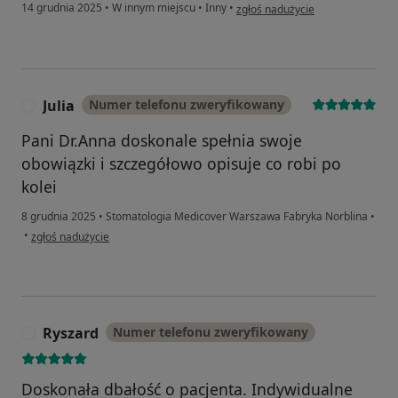
w opinii użytkownika Karolina
14 grudnia 2025
•
W innym miejscu
•
Inny
•
zgłoś nadużycie
Julia
Numer telefonu zweryfikowany
J
Pani Dr.Anna doskonale spełnia swoje
obowiązki i szczegółowo opisuje co robi po
kolei
8 grudnia 2025
•
Stomatologia Medicover Warszawa Fabryka Norblina
•
w opinii użytkownika Julia
•
zgłoś nadużycie
Ryszard
Numer telefonu zweryfikowany
R
Doskonała dbałość o pacjenta. Indywidualne