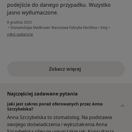
podejście do danego przypadku. Wszystko
jasno wytłumaczone.
8 grudnia 2025
•
Stomatologia Medicover Warszawa Fabryka Norblina
•
Inny
•
w opinii użytkownika Ryszard
zgłoś nadużycie
Zobacz więcej
opinie powyżej
Najczęściej zadawane pytania
Jaki jest zakres porad oferowanych przez Anna
Szczybelska?
Anna Szczybelska to stomatolog. Na podstawie
swojego doświadczenia i wykształcenia Anna
Szczybelska oferuje usługi takie jak: Konsultacja