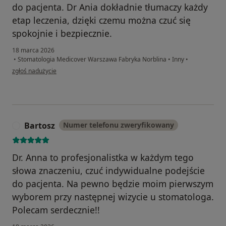
do pacjenta. Dr Ania dokładnie tłumaczy każdy
etap leczenia, dzięki czemu można czuć się
spokojnie i bezpiecznie.
18 marca 2026
•
Stomatologia Medicover Warszawa Fabryka Norblina
•
Inny
•
w opinii użytkownika Karolina
zgłoś nadużycie
Bartosz
Numer telefonu zweryfikowany
B
Dr. Anna to profesjonalistka w każdym tego
słowa znaczeniu, czuć indywidualne podejście
do pacjenta. Na pewno będzie moim pierwszym
wyborem przy następnej wizycie u stomatologa.
Polecam serdecznie!!