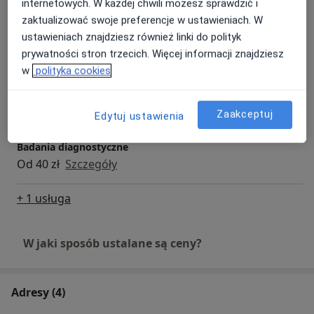
Szczegóły
internetowych. W każdej chwili możesz sprawdzić i
zaktualizować swoje preferencje w ustawieniach. W
ustawieniach znajdziesz również linki do polityk
Konsultacja stomatologiczna (pierwsza wizyta)
Od 100 zł
Szczegóły
prywatności stron trzecich. Więcej informacji znajdziesz
w
polityka cookies
Konsultacja stomatologiczna dzieci
Od 0 zł
Szczegóły
Zaakceptuj
Edytuj ustawienia
Badania diagnostyczne
Od 40 zł
Szczegóły
+ 1 usługa
W jaki sposób ustalane są ceny?
Adresy (4)