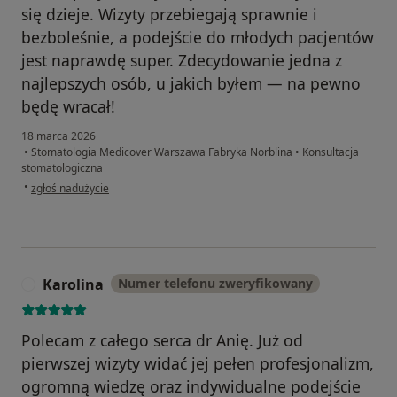
się dzieje. Wizyty przebiegają sprawnie i
bezboleśnie, a podejście do młodych pacjentów
jest naprawdę super. Zdecydowanie jedna z
najlepszych osób, u jakich byłem — na pewno
będę wracał!
18 marca 2026
•
Stomatologia Medicover Warszawa Fabryka Norblina
•
Konsultacja
stomatologiczna
w opinii użytkownika Rafał
•
zgłoś nadużycie
Karolina
Numer telefonu zweryfikowany
K
Polecam z całego serca dr Anię. Już od
pierwszej wizyty widać jej pełen profesjonalizm,
ogromną wiedzę oraz indywidualne podejście