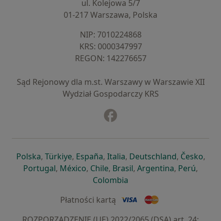
ul. Kolejowa 5/7
01-217 Warszawa, Polska
NIP: ⁠7010224868
KRS: ⁠0000347997
REGON: ⁠142276657
Sąd Rejonowy dla m.st. Warszawy w Warszawie XII
Wydział Gospodarczy KRS
Facebook
otwiera się w nowej karcie
otwiera się w nowej karcie
otwiera się w nowej karcie
otwiera się w nowej karcie
otwiera się w nowej karci
otwiera się
otwi
Polska
,
Türkiye
,
España
,
Italia
,
Deutschland
,
Česko
,
otwiera się w nowej karcie
otwiera się w nowej karcie
otwiera się w nowej karcie
otwiera się w nowej kar
otwiera się 
otwier
Portugal
,
México
,
Chile
,
Brasil
,
Argentina
,
Perú
,
otwiera się w nowej karc
Colombia
Płatności kartą
ROZPORZĄDZENIE (UE) 2022/2065 (DSA) art. 24: