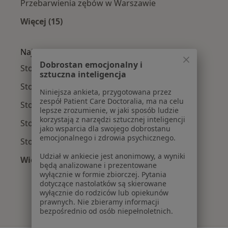
Przebarwienia zębów w Warszawie
Więcej (15)
Więcej w kategorii: Najczęście leczone chorob
Najpopularniejsze ubezpieczenia
Dobrostan emocjonalny i
Stomatolodzy z Medicover w Warszawie
sztuczna inteligencja
Stomatolodzy z Allianz w Warszawie
Niniejsza ankieta, przygotowana przez
zespół Patient Care Doctoralia, ma na celu
Stomatolodzy z INTER Polska w Warszawie
lepsze zrozumienie, w jaki sposób ludzie
korzystają z narzędzi sztucznej inteligencji
Stomatolodzy z Signal Iduna w Warszawie
jako wsparcia dla swojego dobrostanu
emocjonalnego i zdrowia psychicznego.
Stomatolodzy z Compensa w Warszawie
Udział w ankiecie jest anonimowy, a wyniki
Więcej (9)
będą analizowane i prezentowane
Więcej w kategorii: Najpopularniejsze ubezpie
wyłącznie w formie zbiorczej. Pytania
dotyczące nastolatków są skierowane
wyłącznie do rodziców lub opiekunów
prawnych. Nie zbieramy informacji
bezpośrednio od osób niepełnoletnich.