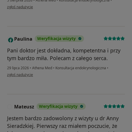
5 sierpnia 2026
•
Athena Med
•
Konsultacja endokrynologiczna
•
w opinii użytkownika Sofiia
zgłoś nadużycie
Paulina
Weryfikacja wizyty
P
Pani doktor jest dokładna, kompetentna i przy
tym bardzo miła. Polecam z całego serca.
29 lipca 2026
•
Athena Med
•
Konsultacja endokrynologiczna
•
w opinii użytkownika Paulina
zgłoś nadużycie
Mateusz
Weryfikacja wizyty
M
Jestem bardzo zadowolony z wizyty u dr Anny
Sieradzkiej. Pierwszy raz miałem poczucie, że