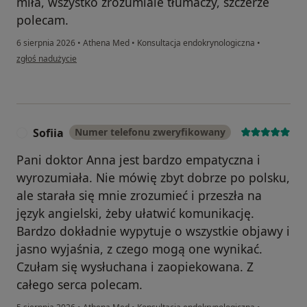
miła, wszystko zrozumiale tłumaczy, szczerze
polecam.
6 sierpnia 2026
•
Athena Med
•
Konsultacja endokrynologiczna
•
w opinii użytkownika A P-L
zgłoś nadużycie
Sofiia
Numer telefonu zweryfikowany
S
Pani doktor Anna jest bardzo empatyczna i
wyrozumiała. Nie mówię zbyt dobrze po polsku,
ale starała się mnie zrozumieć i przeszła na
język angielski, żeby ułatwić komunikację.
Bardzo dokładnie wypytuje o wszystkie objawy i
jasno wyjaśnia, z czego mogą one wynikać.
Czułam się wysłuchana i zaopiekowana. Z
całego serca polecam.