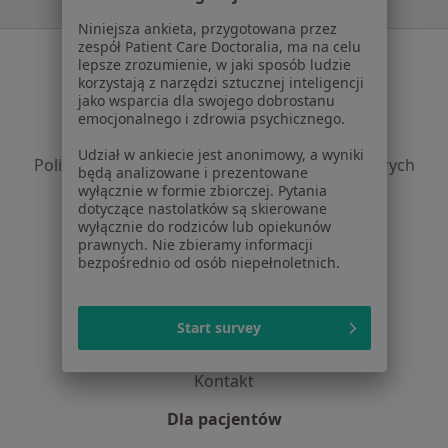
Niniejsza ankieta, przygotowana przez
zespół Patient Care Doctoralia, ma na celu
Serwis
lepsze zrozumienie, w jaki sposób ludzie
korzystają z narzędzi sztucznej inteligencji
Regulamin
jako wsparcia dla swojego dobrostanu
Polityka prywatności pacjentów
emocjonalnego i zdrowia psychicznego.
Polityka prywatności profesjonalistów
Udział w ankiecie jest anonimowy, a wyniki
Polityka prywatności dla profesjonalistów, których
będą analizowane i prezentowane
dane pozyskaliśmy samodzielnie
wyłącznie w formie zbiorczej. Pytania
dotyczące nastolatków są skierowane
Polityka cookies
wyłącznie do rodziców lub opiekunów
Jak działają wyniki wyszukiwania
prawnych. Nie zbieramy informacji
Dostępność
bezpośrednio od osób niepełnoletnich.
O nas
Praca
Rekrutujemy!
Start survey
Partnerzy
Centrum prasowe
Kontakt
Dla pacjentów