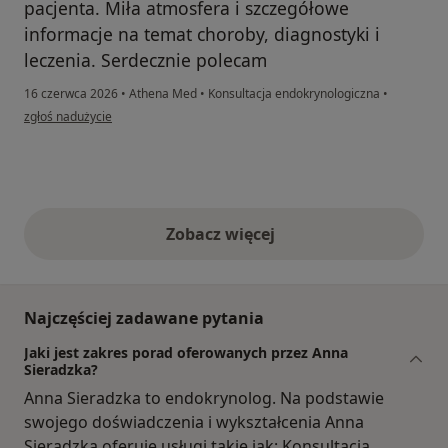
pacjenta. Miła atmosfera i szczegółowe
informacje na temat choroby, diagnostyki i
leczenia. Serdecznie polecam
16 czerwca 2026
•
Athena Med
•
Konsultacja endokrynologiczna
•
w opinii użytkownika Urszula T.
zgłoś nadużycie
Zobacz więcej
opinie powyżej
Najczęściej zadawane pytania
Jaki jest zakres porad oferowanych przez Anna
Sieradzka?
Anna Sieradzka to endokrynolog. Na podstawie
swojego doświadczenia i wykształcenia Anna
Sieradzka oferuje usługi takie jak: Konsultacja