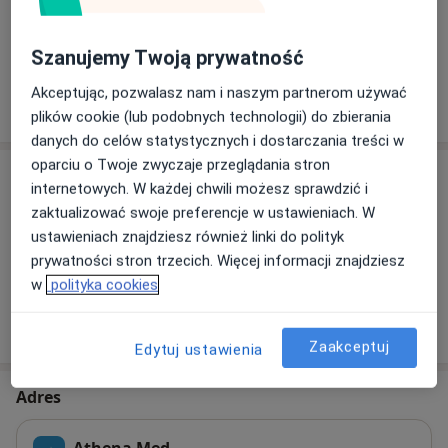
Towarzystwem Tyreologicznym.
Przyjmuję pacjentów anglojęzycznych i
Zobacz galerię (1)
niemieckojęzycznych.
Szanujemy Twoją prywatność
Akceptując, pozwalasz nam i naszym partnerom używać
Pokaż więcej
o doświadczeniu
plików cookie (lub podobnych technologii) do zbierania
danych do celów statystycznych i dostarczania treści w
oparciu o Twoje zwyczaje przeglądania stron
Usługi i ceny
internetowych. W każdej chwili możesz sprawdzić i
zaktualizować swoje preferencje w ustawieniach. W
Konsultacja endokrynologiczna
Umów wizytę
ustawieniach znajdziesz również linki do polityk
350 zł - 470 zł
Szczegóły
prywatności stron trzecich. Więcej informacji znajdziesz
w
polityka cookies
W jaki sposób ustalane są ceny?
Zaakceptuj
Edytuj ustawienia
Adres
Athena Med