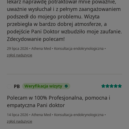
lekarz naprawdę potraktował mnie poważnie,
uważnie wysłuchał i z pełnym zaangażowaniem
podszedł do mojego problemu. Wizyta
przebiegła w bardzo dobrej atmosferze, a
podejście Pani Doktor wzbudziło moje zaufanie.
Zdecydowanie polecam!
29 lipca 2026
•
Athena Med
•
Konsultacja endokrynologiczna
•
w opinii użytkownika Mateusz
zgłoś nadużycie
PB
Weryfikacja wizyty
P
Polecam w 100% Profesjonalna, pomocna i
empatyczna Pani doktor
14 lipca 2026
•
Athena Med
•
Konsultacja endokrynologiczna
•
w opinii użytkownika PB
zgłoś nadużycie