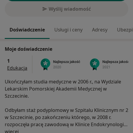
Wyślij wiadomość
Doświadczenie
Usługi i ceny
Adresy
Ubezpi
Moje doświadczenie
1
Edukacja
Ukończyłam studia medyczne w 2006 r., na Wydziale
Lekarskim Pomorskiej Akademii Medycznej w
Szczecinie.
Odbyłam staż podyplomowy w Szpitalu Klinicznym nr 2
w Szczecinie, po zakończeniu którego, w 2008 r.
rozpoczęła pracę zawodową w Klinice Endokrynologii,
O mnie
Chorób Metabolicznych i Chorób Wewnętrznych PUM
więcej