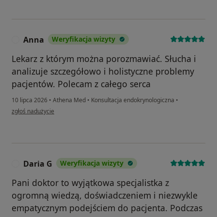
Anna
Weryfikacja wizyty
A
Lekarz z którym można porozmawiać. Słucha i
analizuje szczegółowo i holistyczne problemy
pacjentów. Polecam z całego serca
10 lipca 2026
•
Athena Med
•
Konsultacja endokrynologiczna
•
w opinii użytkownika Anna
zgłoś nadużycie
Daria G
Weryfikacja wizyty
D
Pani doktor to wyjątkowa specjalistka z
ogromną wiedzą, doświadczeniem i niezwykle
empatycznym podejściem do pacjenta. Podczas