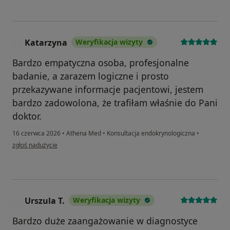
Katarzyna
Weryfikacja wizyty
K
Bardzo empatyczna osoba, profesjonalne
badanie, a zarazem logiczne i prosto
przekazywane informacje pacjentowi, jestem
bardzo zadowolona, że trafiłam właśnie do Pani
doktor.
16 czerwca 2026
•
Athena Med
•
Konsultacja endokrynologiczna
•
w opinii użytkownika Katarzyna
zgłoś nadużycie
Urszula T.
Weryfikacja wizyty
U
Bardzo duże zaangażowanie w diagnostyce