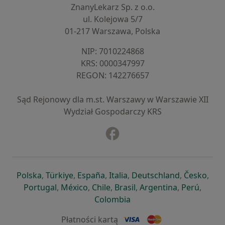
ZnanyLekarz Sp. z o.o.
ul. Kolejowa 5/7
01-217 Warszawa, Polska
NIP: ⁠7010224868
KRS: ⁠0000347997
REGON: ⁠142276657
Sąd Rejonowy dla m.st. Warszawy w Warszawie XII
Wydział Gospodarczy KRS
Facebook
otwiera się w nowej karcie
otwiera się w nowej karcie
otwiera się w nowej karcie
otwiera się w nowej karcie
otwiera się w nowej karci
otwiera się
otwi
Polska
,
Türkiye
,
España
,
Italia
,
Deutschland
,
Česko
,
otwiera się w nowej karcie
otwiera się w nowej karcie
otwiera się w nowej karcie
otwiera się w nowej kar
otwiera się 
otwier
Portugal
,
México
,
Chile
,
Brasil
,
Argentina
,
Perú
,
otwiera się w nowej karc
Colombia
Płatności kartą