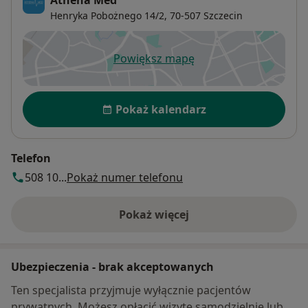
Henryka Pobożnego 14/2,
70-507
Szczecin
Powiększ mapę
otwiera się w nowej karcie
Dostępność
Pokaż kalendarz
Telefon
508 10...
Pokaż numer telefonu
Pokaż więcej
o adresie
Ubezpieczenia - brak akceptowanych
Ten specjalista przyjmuje wyłącznie pacjentów
prywatnych. Możesz opłacić wizytę samodzielnie lub