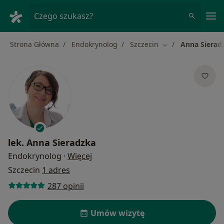
Me
Czego szukasz?
Strona Główna
Endokrynolog
Szczecin
Anna Sierad
Zmień miasto
lek.
Anna Sieradzka
O specjalizacjach
Endokrynolog
·
Więcej
Szczecin
1 adres
287 opinii
Umów wizytę