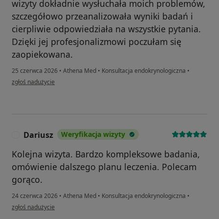
wizyty dokładnie wysłuchała moich problemów,
szczegółowo przeanalizowała wyniki badań i
cierpliwie odpowiedziała na wszystkie pytania.
Dzięki jej profesjonalizmowi poczułam się
zaopiekowana.
25 czerwca 2026
•
Athena Med
•
Konsultacja endokrynologiczna
•
w opinii użytkownika Daria G
zgłoś nadużycie
Dariusz
Weryfikacja wizyty
D
Kolejna wizyta. Bardzo kompleksowe badania,
omówienie dalszego planu leczenia. Polecam
gorąco.
24 czerwca 2026
•
Athena Med
•
Konsultacja endokrynologiczna
•
w opinii użytkownika Dariusz
zgłoś nadużycie