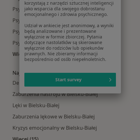
korzystają z narzędzi sztucznej inteligencji
jako wsparcia dla swojego dobrostanu
Psychoterapeuci w Tychach
emocjonalnego i zdrowia psychicznego.
Psychoterapeuci w Rybniku
Udział w ankiecie jest anonimowy, a wyniki
będą analizowane i prezentowane
Psychoterapeuci w Żorach
wyłącznie w formie zbiorczej. Pytania
dotyczące nastolatków są skierowane
Psychoterapeuci w Jaworznie
wyłącznie do rodziców lub opiekunów
prawnych. Nie zbieramy informacji
Więcej (14)
bezpośrednio od osób niepełnoletnich.
Więcej w kategorii: W pobliżu Bielska-Białej
Najczęście leczone choroby
Start survey
Depresja w Bielsku-Białej
Zaburzenia nastroju w Bielsku-Białej
Lęki w Bielsku-Białej
Zaburzenia lękowe w Bielsku-Białej
Kryzys emocjonalny w Bielsku-Białej
Więcej (15)