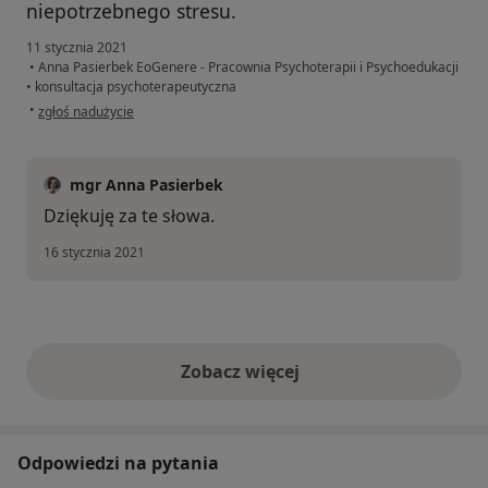
niepotrzebnego stresu.
11 stycznia 2021
•
Anna Pasierbek EoGenere - Pracownia Psychoterapii i Psychoedukacji
•
konsultacja psychoterapeutyczna
w opinii użytkownika Małgorzata
•
zgłoś nadużycie
mgr Anna Pasierbek
Dziękuję za te słowa.
16 stycznia 2021
Zobacz więcej
opinie powyżej
Odpowiedzi na pytania