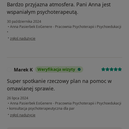
Bardzo przyjazna atmosfera. Pani Anna jest
wspaniałym psychoterapeutą.
30 października 2024
•
Anna Pasierbek EoGenere - Pracownia Psychoterapii i Psychoedukacji
•
w opinii użytkownika M
•
zgłoś nadużycie
Marek K
Weryfikacja wizyty
M
Super spotkanie rzeczowy plan na pomoc w
omawianej sprawie.
26 lipca 2024
•
Anna Pasierbek EoGenere - Pracownia Psychoterapii i Psychoedukacji
•
konsultacja psychoterapeutyczna dla par
w opinii użytkownika Marek K
•
zgłoś nadużycie