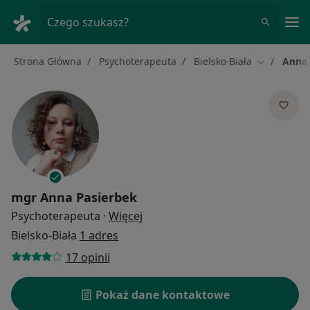
Me
Czego szukasz?
Strona Główna
Psychoterapeuta
Bielsko-Biała
Anna 
Zmień mias
mgr
Anna Pasierbek
O specjalizacjach
Psychoterapeuta
·
Więcej
Bielsko-Biała
1 adres
17 opinii
Pokaż dane kontaktowe