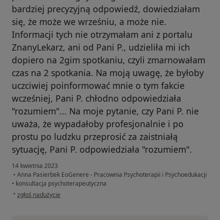
bardziej precyzyjną odpowiedź, dowiedziałam
się, że może we wrześniu, a może nie.
Informacji tych nie otrzymałam ani z portalu
ZnanyLekarz, ani od Pani P., udzieliła mi ich
dopiero na 2gim spotkaniu, czyli zmarnowałam
czas na 2 spotkania. Na moją uwagę, że byłoby
uczciwiej poinformować mnie o tym fakcie
wcześniej, Pani P. chłodno odpowiedziała
"rozumiem"... Na moje pytanie, czy Pani P. nie
uważa, że wypadałoby profesjonalnie i po
prostu po ludzku przeprosić za zaistniałą
sytuację, Pani P. odpowiedziała "rozumiem".
14 kwietnia 2023
•
Anna Pasierbek EoGenere - Pracownia Psychoterapii i Psychoedukacji
•
konsultacja psychoterapeutyczna
w opinii użytkownika R.
•
zgłoś nadużycie