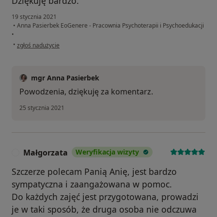
Dziękuję bardzo.
19 stycznia 2021
•
Anna Pasierbek EoGenere - Pracownia Psychoterapii i Psychoedukacji
•
w opinii użytkownika Tomasz
•
zgłoś nadużycie
mgr Anna Pasierbek
Powodzenia, dziękuję za komentarz.
25 stycznia 2021
Małgorzata
Weryfikacja wizyty
M
Szczerze polecam Panią Anię, jest bardzo
sympatyczna i zaangażowana w pomoc.
Do każdych zajęć jest przygotowana, prowadzi
je w taki sposób, że druga osoba nie odczuwa