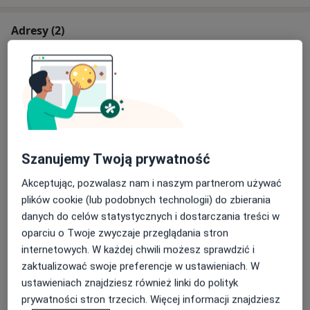
Adresy (2)
Adres
Online
Anna Pasierbek EoGenere - Pracownia
Psychoterapii i Psychoedukacji
Norberta Barlickiego 15/29,
34-300
Bielsko-Biała
Szanujemy Twoją prywatność
Akceptując, pozwalasz nam i naszym partnerom używać
Powiększ mapę
otwiera się w nowej karcie
plików cookie (lub podobnych technologii) do zbierania
danych do celów statystycznych i dostarczania treści w
Dostępność
oparciu o Twoje zwyczaje przeglądania stron
W tym gabinecie nie można umawiać wizyt przez
internetowych. W każdej chwili możesz sprawdzić i
internet
zaktualizować swoje preferencje w ustawieniach. W
Co mam zrobić w tej sytuacji?
ustawieniach znajdziesz również linki do polityk
prywatności stron trzecich. Więcej informacji znajdziesz