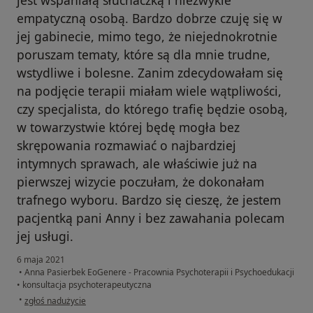
jest wspaniałą słuchaczką i niezwykle
empatyczną osobą. Bardzo dobrze czuję się w
jej gabinecie, mimo tego, że niejednokrotnie
poruszam tematy, które są dla mnie trudne,
wstydliwe i bolesne. Zanim zdecydowałam się
na podjęcie terapii miałam wiele wątpliwości,
czy specjalista, do którego trafię będzie osobą,
w towarzystwie której będę mogła bez
skrępowania rozmawiać o najbardziej
intymnych sprawach, ale właściwie już na
pierwszej wizycie poczułam, że dokonałam
trafnego wyboru. Bardzo się cieszę, że jestem
pacjentką pani Anny i bez zawahania polecam
jej usługi.
6 maja 2021
•
Anna Pasierbek EoGenere - Pracownia Psychoterapii i Psychoedukacji
•
konsultacja psychoterapeutyczna
w opinii użytkownika Karolina S.
•
zgłoś nadużycie