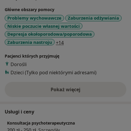
grupowej. Jestem zrzeszona w Polskim Towarzystwie
Główne obszary pomocy
Psychiatrycznym.
Problemy wychowawcze
Zaburzenia odżywiania
Pracuję w zespole Dziennego Oddziału
Niskie poczucie własnej wartości
Psychiatrycznego dla Dzieci i Młodzieży oraz w Poradni
Depresja okołoporodowa/poporodowa
Zdrowia Psychicznego dla Dzieci i Młodzieży.
Prowadzę własną praktykę psychoterapeutyczną:
a11y_sr_more_diseases
Zaburzenia nastroju
+14
indywidualną ,rodzinną i par.
Realizuję zajęcia grupowe, zajmuję się problemami
Pacjenci których przyjmuję
wykluczenia społecznego i rówieśniczego,
Dorośli
trudnościami wychowawczymi oraz kryzysami
Dzieci (Tylko pod niektórymi adresami)
związanymi z adolescencją oraz relacjami rodzinnymi.
Pokaż więcej
o doświadczeniu
Usługi i ceny
Konsultacja psychoterapeutyczna
200 zł - 250 zł
Szczegóły