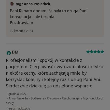
mgr Anna Pasierbek
Pani Renato dodam, że była to druga Pani
konsultacja - nie terapia.
Pozdrawiam
19 kwietnia 2023
DM
D
Profesjonalizm i spokój w kontakcie z
pacjentem. Cierpliwość i wyrozumiałość to tylko
niektóre cechy, które zachęcają mnie by
korzystać kolejny i kolejny raz z usług Pani Ani.
Serdecznie dziękuję za udzielone wsparcie
3 grudnia 2022
•
Anna Pasierbek EoGenere - Pracownia Psychoterapii i Psychoedukacji
•
Inny
w opinii użytkownika DM
•
zgłoś nadużycie