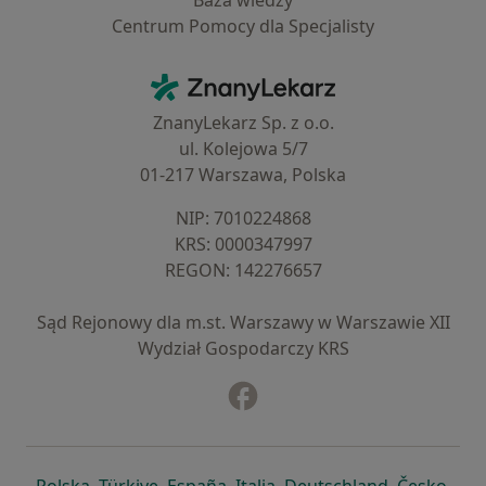
Baza wiedzy
Centrum Pomocy dla Specjalisty
Kontakt
ZnanyLekarz - Strona główna
ZnanyLekarz Sp. z o.o.
ul. Kolejowa 5/7
01-217 Warszawa, Polska
NIP: ⁠7010224868
KRS: ⁠0000347997
REGON: ⁠142276657
Sąd Rejonowy dla m.st. Warszawy w Warszawie XII
Wydział Gospodarczy KRS
Facebook
otwiera się w nowej karcie
otwiera się w nowej karcie
otwiera się w nowej karcie
otwiera się w nowej karcie
otwiera się w nowej karci
otwiera się
otwi