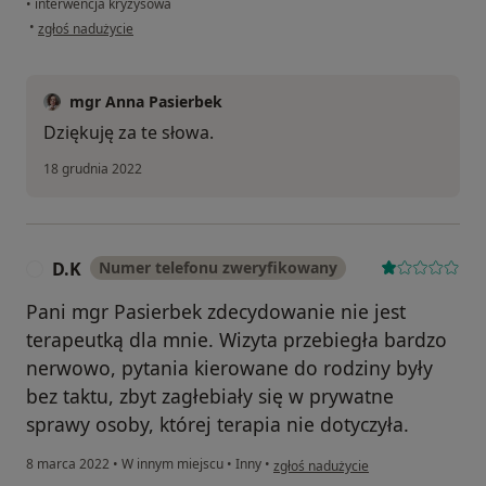
•
interwencja kryzysowa
w opinii użytkownika K.M.
•
zgłoś nadużycie
mgr Anna Pasierbek
Dziękuję za te słowa.
18 grudnia 2022
D.K
Numer telefonu zweryfikowany
D
Pani mgr Pasierbek zdecydowanie nie jest
terapeutką dla mnie. Wizyta przebiegła bardzo
nerwowo, pytania kierowane do rodziny były
bez taktu, zbyt zagłebiały się w prywatne
sprawy osoby, której terapia nie dotyczyła.
w opinii użytkownika D.K
8 marca 2022
•
W innym miejscu
•
Inny
•
zgłoś nadużycie