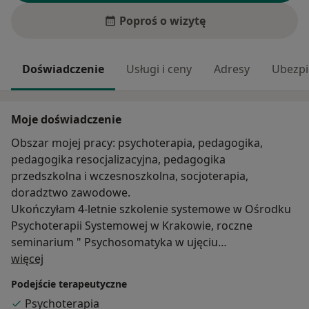
Poproś o wizytę
Doświadczenie
Usługi i ceny
Adresy
Ubezpi
Moje doświadczenie
Obszar mojej pracy: psychoterapia, pedagogika,
pedagogika resocjalizacyjna, pedagogika
przedszkolna i wczesnoszkolna, socjoterapia,
doradztwo zawodowe.
Ukończyłam 4-letnie szkolenie systemowe w Ośrodku
Psychoterapii Systemowej w Krakowie, roczne
seminarium " Psychosomatyka w ujęciu
O mnie
psychoanalitycznym". Obecnie jestem w trakcie
więcej
rocznego seminarium psychoanalitycznego
Podejście terapeutyczne
"Psychoterapia dzieci i młodzieży".
Psychoterapia
Jestem w stałej superwizji indywidualnej oraz