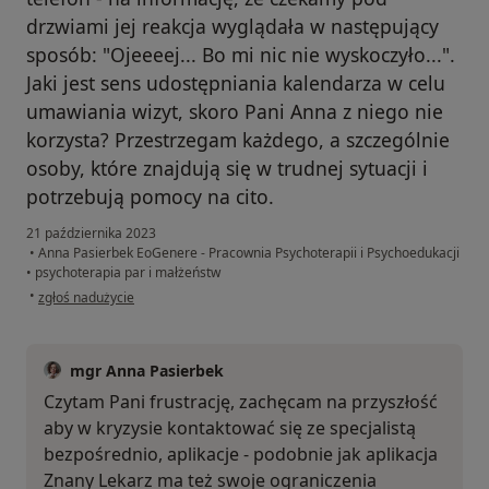
drzwiami jej reakcja wyglądała w następujący
sposób: "Ojeeeej... Bo mi nic nie wyskoczyło...".
Jaki jest sens udostępniania kalendarza w celu
umawiania wizyt, skoro Pani Anna z niego nie
korzysta? Przestrzegam każdego, a szczególnie
osoby, które znajdują się w trudnej sytuacji i
potrzebują pomocy na cito.
21 października 2023
•
Anna Pasierbek EoGenere - Pracownia Psychoterapii i Psychoedukacji
•
psychoterapia par i małżeństw
w opinii użytkownika EA
•
zgłoś nadużycie
mgr Anna Pasierbek
Czytam Pani frustrację, zachęcam na przyszłość
aby w kryzysie kontaktować się ze specjalistą
bezpośrednio, aplikacje - podobnie jak aplikacja
Znany Lekarz ma też swoje ograniczenia