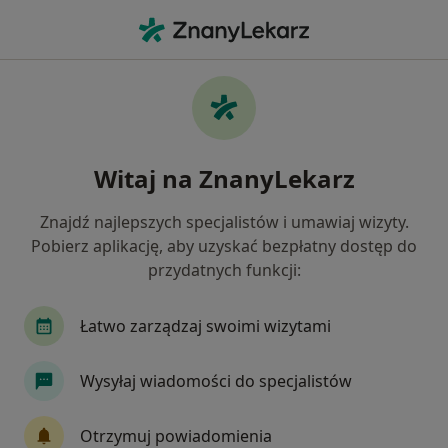
Me
Kryzys Zawodowy • Bielsko-Biała, śląskie
Filtry
• 1
Mapa
Kryzys zawodowy specjaliści w Bielsku-Białej
Witaj na ZnanyLekarz
Jak działają wyniki wyszukiwania
Znajdź najlepszych specjalistów i umawiaj wizyty.
Pobierz aplikację, aby uzyskać bezpłatny dostęp do
Jakiego specjalisty szukasz?
przydatnych funkcji:
Psycholog
Psychoterapeuta
Psycholog dz
Łatwo zarządzaj swoimi wizytami
Wysyłaj wiadomości do specjalistów
Otrzymuj powiadomienia