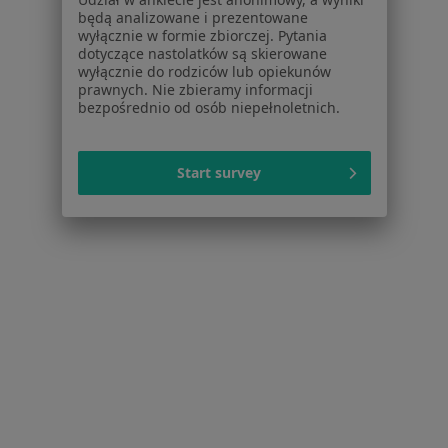
Kryzys zawodowy w Jaworznie
będą analizowane i prezentowane
wyłącznie w formie zbiorczej. Pytania
Kryzys zawodowy w Mikołowie
dotyczące nastolatków są skierowane
wyłącznie do rodziców lub opiekunów
Więcej (14)
prawnych. Nie zbieramy informacji
Więcej w kategorii: W pobliżu Bielska-Białej
bezpośrednio od osób niepełnoletnich.
Schorzenia w Bielsku-Białej
Depresja w Bielsku-Białej
Start survey
Zaburzenia nastroju w Bielsku-Białej
Kryzys emocjonalny w Bielsku-Białej
Zaburzenia emocjonalne w Bielsku-Białej
Zaburzenia lękowe w Bielsku-Białej
Więcej (15)
Więcej w kategorii: Schorzenia w Bielsku-Białe
Kryzys Zawodowy Specjaliści W Bielsku-Białej