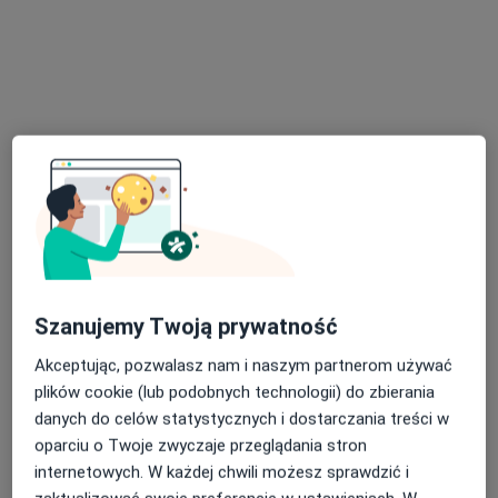
G-Home Centrum Psychologiczno-Medyczne 2
Konsultacja psychologiczna
220 zł
Specjalista nie oferuje umawiania online pod tym adresem.
Poproś o wizytę
Szanujemy Twoją prywatność
Akceptując, pozwalasz nam i naszym partnerom używać
Bezpieczne płatności
plików cookie (lub podobnych technologii) do zbierania
mgr Natalia Przygoda
danych do celów statystycznych i dostarczania treści w
·
Więcej
Psycholog
oparciu o Twoje zwyczaje przeglądania stron
14 opinii
internetowych. W każdej chwili możesz sprawdzić i