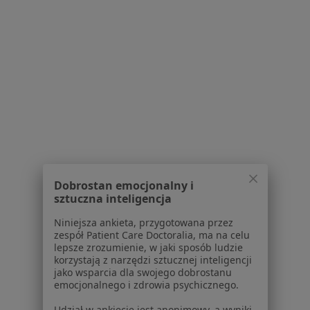
Teodora Sixta 5, Bielsko-Biała
•
Mapa
Gabinet Psychologiczny Katarzyna Drózd
Konsultacja psychologiczna
190 zł
Specjalista nie oferuje umawiania online pod tym adresem.
Poproś o wizytę
1
2
3
4
5
Dobrostan emocjonalny i
Powiązane wyszukiwania
sztuczna inteligencja
W pobliżu Bielska-Białej
Niniejsza ankieta, przygotowana przez
zespół Patient Care Doctoralia, ma na celu
Kryzys zawodowy w Katowicach
lepsze zrozumienie, w jaki sposób ludzie
korzystają z narzędzi sztucznej inteligencji
Kryzys zawodowy w Tychach
jako wsparcia dla swojego dobrostanu
emocjonalnego i zdrowia psychicznego.
Kryzys zawodowy w Rybniku
Udział w ankiecie jest anonimowy, a wyniki