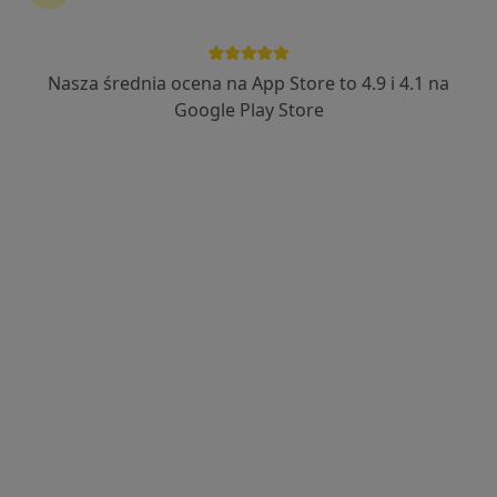
Nasza średnia ocena na App Store to 4.9 i 4.1 na
Bezpieczne płatności
Google Play Store
mgr Sonia Wojnarowska
·
Więcej
Psycholog
29 opinii
Adres
Online 1
Online 2
Partyzantów 71, Bielsko-Biała
•
Mapa
G-Home Centrum Psychologiczno-Medyczne 2
Konsultacja psychologiczna
220 zł
Specjalista nie oferuje umawiania online pod tym adresem.
Poproś o wizytę