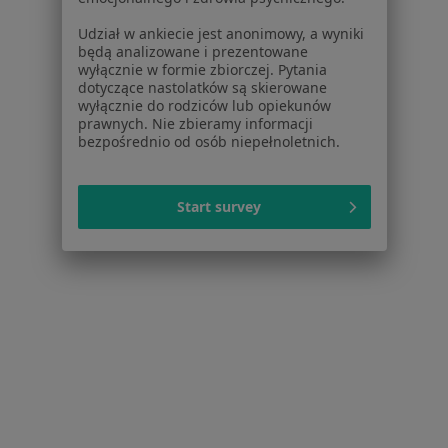
DDA - dorosłe dzieci alkoholików w Jaworznie
Udział w ankiecie jest anonimowy, a wyniki
będą analizowane i prezentowane
DDA - dorosłe dzieci alkoholików w Mikołowie
wyłącznie w formie zbiorczej. Pytania
dotyczące nastolatków są skierowane
Więcej (14)
wyłącznie do rodziców lub opiekunów
Więcej w kategorii: W pobliżu Bielska-Białej
prawnych. Nie zbieramy informacji
bezpośrednio od osób niepełnoletnich.
Schorzenia w Bielsku-Białej
Depresja w Bielsku-Białej
Start survey
Zaburzenia nastroju w Bielsku-Białej
Kryzys emocjonalny w Bielsku-Białej
Zaburzenia emocjonalne w Bielsku-Białej
Zaburzenia lękowe w Bielsku-Białej
Więcej (15)
Więcej w kategorii: Schorzenia w Bielsku-Białe