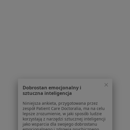
Norberta Barlickiego 15/35, Bielsko-Biała
•
Mapa
Centrum Rozwój
Konsultacja psychologiczna
200 zł
Specjalista nie oferuje umawiania online pod tym adresem.
Poproś o wizytę
1
2
3
4
Powiązane wyszukiwania
Dobrostan emocjonalny i
sztuczna inteligencja
W pobliżu Bielska-Białej
Niniejsza ankieta, przygotowana przez
DDA - dorosłe dzieci alkoholików w Katowicach
zespół Patient Care Doctoralia, ma na celu
lepsze zrozumienie, w jaki sposób ludzie
DDA - dorosłe dzieci alkoholików w Tychach
korzystają z narzędzi sztucznej inteligencji
jako wsparcia dla swojego dobrostanu
DDA - dorosłe dzieci alkoholików w Rybniku
emocjonalnego i zdrowia psychicznego.