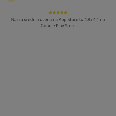
Nasza średnia ocena na App Store to 4.9 i 4.1 na
Google Play Store
Bezpieczne płatności
mgr Kacper Damek
·
Więcej
Psycholog, Psycholog dziecięcy
9 opinii
Adres
Online 1
Online 2
Online 3
Partyzantów 71, Bielsko-Biała
•
Mapa
G-Home Centrum Psychologiczno-Medyczne 2
Konsultacja psychologiczna
220 zł
Specjalista nie oferuje umawiania online pod tym adresem.
Poproś o wizytę