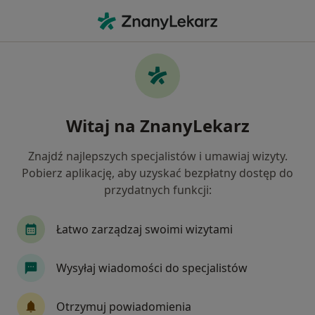
Me
Dda - Dorosłe Dzieci Alkoholików • Bielsko-Biała, śląskie
Filtry
• 1
Mapa
DDA - dorosłe dzieci alkoholików specjaliści
Witaj na ZnanyLekarz
w Bielsku-Białej
Jak działają wyniki wyszukiwania
Znajdź najlepszych specjalistów i umawiaj wizyty.
Pobierz aplikację, aby uzyskać bezpłatny dostęp do
przydatnych funkcji:
Jakiego specjalisty szukasz?
Psycholog
Psychoterapeuta
Psychotraum
Łatwo zarządzaj swoimi wizytami
Wysyłaj wiadomości do specjalistów
Otrzymuj powiadomienia