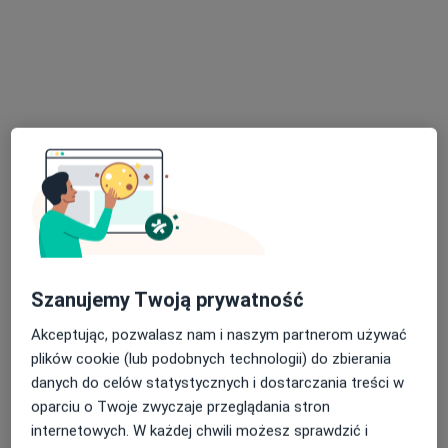
Partyzantów 71, Bielsko-Biała
•
Mapa
G-Home Centrum Psychologiczno-Medyczne 2
Konsultacja psychologiczna online
220 zł
Specjalista nie oferuje umawiania online pod tym adresem.
Poproś o wizytę
Szanujemy Twoją prywatność
Akceptując, pozwalasz nam i naszym partnerom używać
plików cookie (lub podobnych technologii) do zbierania
Bezpieczne płatności
danych do celów statystycznych i dostarczania treści w
mgr Aneta Lenartowicz
oparciu o Twoje zwyczaje przeglądania stron
·
Więcej
Psycholog
internetowych. W każdej chwili możesz sprawdzić i
10 opinii