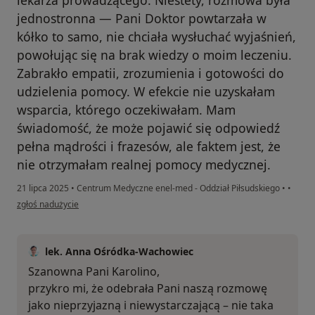
jednostronna — Pani Doktor powtarzała w
kółko to samo, nie chciała wysłuchać wyjaśnień,
powołując się na brak wiedzy o moim leczeniu.
Zabrakło empatii, zrozumienia i gotowości do
udzielenia pomocy. W efekcie nie uzyskałam
wsparcia, którego oczekiwałam. Mam
świadomość, że może pojawić się odpowiedź
pełna mądrości i frazesów, ale faktem jest, że
nie otrzymałam realnej pomocy medycznej.
21 lipca 2025
•
Centrum Medyczne enel-med - Oddział Piłsudskiego
•
•
w opinii użytkownika Karolina
zgłoś nadużycie
lek. Anna Ośródka-Wachowiec
Szanowna Pani Karolino,
przykro mi, że odebrała Pani naszą rozmowę
jako nieprzyjazną i niewystarczającą – nie taka