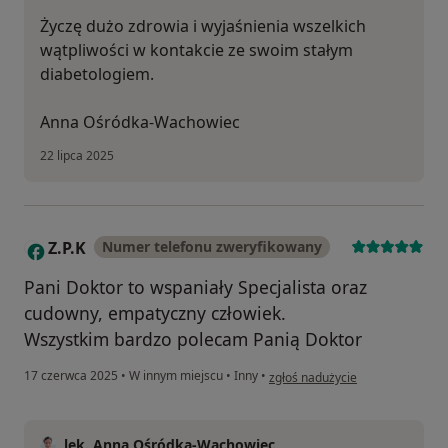
Życzę dużo zdrowia i wyjaśnienia wszelkich
wątpliwości w kontakcie ze swoim stałym
diabetologiem.
Anna Ośródka-Wachowiec
22 lipca 2025
Z.P.K
Numer telefonu zweryfikowany
Z
Pani Doktor to wspaniały Specjalista oraz
cudowny, empatyczny człowiek.
Wszystkim bardzo polecam Panią Doktor
w opinii użytkownika Z.P.K
17 czerwca 2025
•
W innym miejscu
•
Inny
•
zgłoś nadużycie
lek. Anna Ośródka-Wachowiec