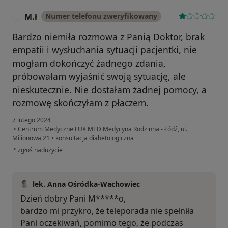
M.ł
Numer telefonu zweryfikowany
M
Bardzo niemiła rozmowa z Panią Doktor, brak
empatii i wysłuchania sytuacji pacjentki, nie
mogłam dokończyć żadnego zdania,
próbowałam wyjaśnić swoją sytuację, ale
nieskutecznie. Nie dostałam żadnej pomocy, a
rozmowę skończyłam z płaczem.
7 lutego 2024
•
Centrum Medyczne LUX MED Medycyna Rodzinna - Łódź, ul.
Milionowa 21
•
konsultacja diabetologiczna
w opinii użytkownika M.ł
•
zgłoś nadużycie
lek. Anna Ośródka-Wachowiec
Dzień dobry Pani M*****o,
bardzo mi przykro, że teleporada nie spełniła
Pani oczekiwań, pomimo tego, że podczas