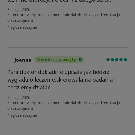
25 maja 2026
•
Centrum Medyczne enel-med - Oddział Piłsudskiego
•
konsultacja
diabetologiczna
w opinii użytkownika Ewa
•
zgłoś nadużycie
Joanna
Weryfikacja wizyty
J
Pani doktor dokladnie opisala jak bedzie
wygladalo leczenie,skierowala.na badania i
bedziemy dzialac.
19 maja 2026
•
Centrum Medyczne enel-med - Oddział Piłsudskiego
•
konsultacja
diabetologiczna
w opinii użytkownika Joanna
•
zgłoś nadużycie