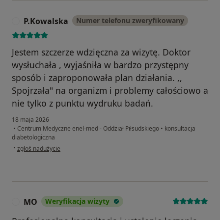
P.Kowalska
Numer telefonu zweryfikowany
P
Jestem szczerze wdzięczna za wizytę. Doktor
wysłuchała , wyjaśniła w bardzo przystępny
sposób i zaproponowała plan działania. ,,
Spojrzała" na organizm i problemy całościowo a
nie tylko z punktu wydruku badań.
18 maja 2026
•
Centrum Medyczne enel-med - Oddział Piłsudskiego
•
konsultacja
diabetologiczna
w opinii użytkownika P.Kowalska
•
zgłoś nadużycie
MO
Weryfikacja wizyty
M