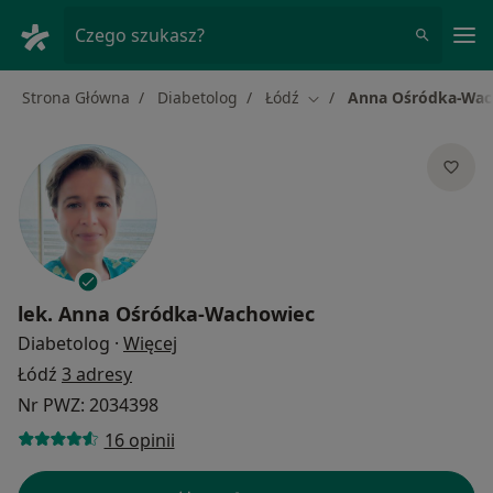
Me
Czego szukasz?
Strona Główna
Diabetolog
Łódź
Anna Ośródka-Wac
Zmień miasto
lek.
Anna Ośródka-Wachowiec
O specjalizacjach
Diabetolog
·
Więcej
Łódź
3 adresy
Nr PWZ: 2034398
16 opinii