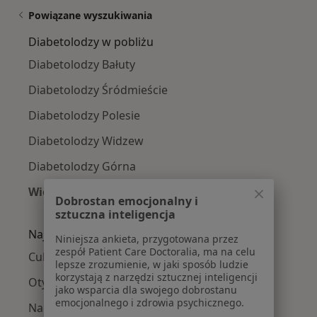
Powiązane wyszukiwania
Diabetolodzy w pobliżu
Diabetolodzy Bałuty
Diabetolodzy Śródmieście
Diabetolodzy Polesie
Diabetolodzy Widzew
Diabetolodzy Górna
Więcej (1)
Dobrostan emocjonalny i
Więcej w kategorii: Diabetolodzy w pobliżu
sztuczna inteligencja
Najczęście leczone choroby
Niniejsza ankieta, przygotowana przez
zespół Patient Care Doctoralia, ma na celu
Cukrzyca w Łodzi
lepsze zrozumienie, w jaki sposób ludzie
korzystają z narzędzi sztucznej inteligencji
Otyłość w Łodzi
jako wsparcia dla swojego dobrostanu
emocjonalnego i zdrowia psychicznego.
Nadciśnienie tętnicze w Łodzi