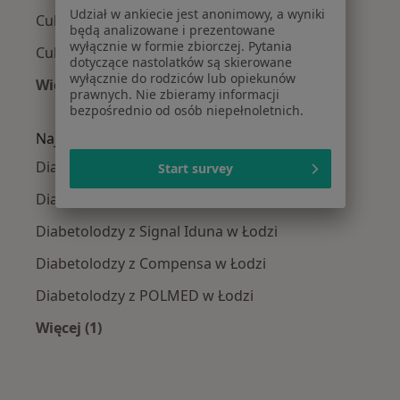
Udział w ankiecie jest anonimowy, a wyniki
Cukrzyca typu 1 w Łodzi
będą analizowane i prezentowane
wyłącznie w formie zbiorczej. Pytania
Cukrzyca typu 2 w Łodzi
dotyczące nastolatków są skierowane
wyłącznie do rodziców lub opiekunów
Więcej (15)
prawnych. Nie zbieramy informacji
Więcej w kategorii: Najczęście leczone chorob
bezpośrednio od osób niepełnoletnich.
Najpopularniejsze ubezpieczenia
Diabetolodzy z Allianz w Łodzi
Start survey
Diabetolodzy z NFZ w Łodzi
Diabetolodzy z Signal Iduna w Łodzi
Diabetolodzy z Compensa w Łodzi
Diabetolodzy z POLMED w Łodzi
Więcej (1)
Więcej w kategorii: Najpopularniejsze ubezpie