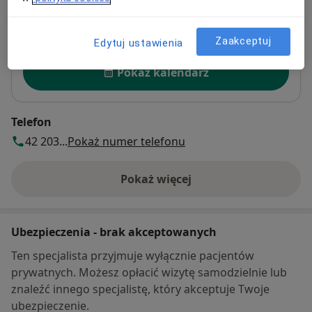
Powiększ mapę
otwiera się w nowej karcie
Zaakceptuj
Edytuj ustawienia
Dostępność
Pokaż kalendarz
Telefon
42 203...
Pokaż numer telefonu
Pokaż więcej
o adresie
Ubezpieczenia - brak akceptowanych
Ten specjalista przyjmuje wyłącznie pacjentów
prywatnych. Możesz opłacić wizytę samodzielnie lub
znaleźć innego specjalistę, który akceptuje Twoje
ubezpieczenie.