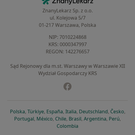
ZnanyLekarz Sp. z o.o.
ul. Kolejowa 5/7
01-217 Warszawa, Polska
NIP: ⁠7010224868
KRS: ⁠0000347997
REGON: ⁠142276657
Sąd Rejonowy dla m.st. Warszawy w Warszawie XII
Wydział Gospodarczy KRS
Facebook
otwiera się w nowej karcie
otwiera się w nowej karcie
otwiera się w nowej karcie
otwiera się w nowej karcie
otwiera się w nowej karci
otwiera się
otwi
Polska
,
Türkiye
,
España
,
Italia
,
Deutschland
,
Česko
,
otwiera się w nowej karcie
otwiera się w nowej karcie
otwiera się w nowej karcie
otwiera się w nowej kar
otwiera się 
otwier
Portugal
,
México
,
Chile
,
Brasil
,
Argentina
,
Perú
,
otwiera się w nowej karc
Colombia