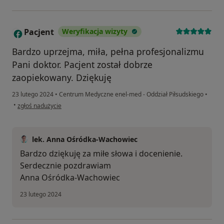
Pacjent
Weryfikacja wizyty
P
Bardzo uprzejma, miła, pełna profesjonalizmu
Pani doktor. Pacjent został dobrze
zaopiekowany. Dziękuję
23 lutego 2024
•
Centrum Medyczne enel-med - Oddział Piłsudskiego
•
w opinii użytkownika Pacjent
•
zgłoś nadużycie
lek. Anna Ośródka-Wachowiec
Bardzo dziękuję za miłe słowa i docenienie.
Serdecznie pozdrawiam
Anna Ośródka-Wachowiec
23 lutego 2024