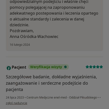
odpowiedzialnym podejściu i właśnie chęci
pomocy polegającej na zaproponowaniu
adekwatnego postepowania i leczenia opartego
o aktualne standardy i zalecenia w danej
dziedzinie.
Pozdrawiam,
Anna Ośródka-Wachowiec
16 lutego 2024
Pacjent
Weryfikacja wizyty
Szczegółowe badanie, dokładne wyjaśnienia,
zaangażowanie i serdeczne podejście do
pacjenta
24 lipca 2023
•
Centrum Medyczne enel-med - Oddział Piłsudskiego
•
•
w opinii użytkownika Pacjent
zgłoś nadużycie