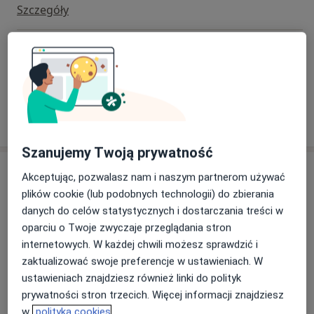
Szczegóły
Konsultacja telefoniczna - Diabetolog
Od 189 zł
Szczegóły
W jaki sposób ustalane są ceny?
Szanujemy Twoją prywatność
Adresy (3)
Akceptując, pozwalasz nam i naszym partnerom używać
plików cookie (lub podobnych technologii) do zbierania
Adres 1
Adres 2
Adres 3
danych do celów statystycznych i dostarczania treści w
oparciu o Twoje zwyczaje przeglądania stron
internetowych. W każdej chwili możesz sprawdzić i
Centrum Medyczne enel-med - Oddział
zaktualizować swoje preferencje w ustawieniach. W
Piłsudskiego
ustawieniach znajdziesz również linki do polityk
Piłsudskiego 24,
Śródmieście
, 90-368
Łódź
prywatności stron trzecich. Więcej informacji znajdziesz
w
polityka cookies