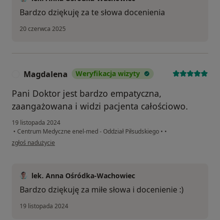
Bardzo dziękuję za te słowa docenienia
20 czerwca 2025
Magdalena
Weryfikacja wizyty
M
Pani Doktor jest bardzo empatyczna,
zaangażowana i widzi pacjenta całościowo.
19 listopada 2024
•
Centrum Medyczne enel-med - Oddział Piłsudskiego
•
•
w opinii użytkownika Magdalena
zgłoś nadużycie
lek. Anna Ośródka-Wachowiec
Bardzo dziękuję za miłe słowa i docenienie :)
19 listopada 2024