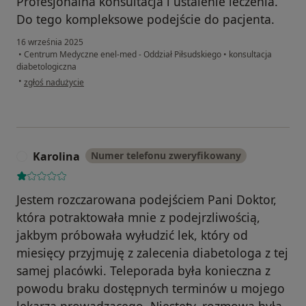
Profesjonalna konsultacja i ustalenie leczenia.
Do tego kompleksowe podejście do pacjenta.
16 września 2025
•
Centrum Medyczne enel-med - Oddział Piłsudskiego
•
konsultacja
diabetologiczna
w opinii użytkownika MO
•
zgłoś nadużycie
Karolina
Numer telefonu zweryfikowany
K
Jestem rozczarowana podejściem Pani Doktor,
która potraktowała mnie z podejrzliwością,
jakbym próbowała wyłudzić lek, który od
miesięcy przyjmuję z zalecenia diabetologa z tej
samej placówki. Teleporada była konieczna z
powodu braku dostępnych terminów u mojego
lekarza prowadzącego. Niestety, rozmowa była