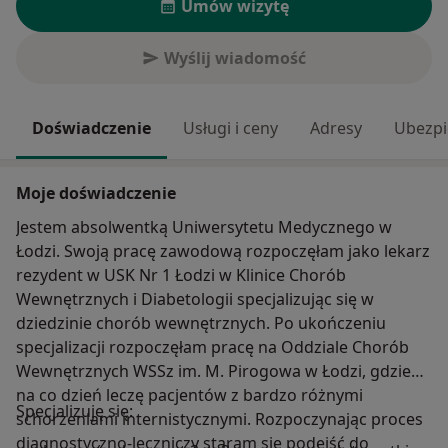
Umów wizytę
Wyślij wiadomość
Doświadczenie
Usługi i ceny
Adresy
Ubezpi
Moje doświadczenie
Jestem absolwentką Uniwersytetu Medycznego w
Łodzi. Swoją pracę zawodową rozpoczęłam jako lekarz
rezydent w USK Nr 1 Łodzi w Klinice Chorób
Wewnętrznych i Diabetologii specjalizując się w
dziedzinie chorób wewnętrznych. Po ukończeniu
specjalizacji rozpoczęłam pracę na Oddziale Chorób
Wewnętrznych WSSz im. M. Pirogowa w Łodzi, gdzie
na co dzień leczę pacjentów z bardzo różnymi
Specjalizuję się:
schorzeniami internistycznymi. Rozpoczynając proces
diagnostyczno-leczniczy staram się podejść do