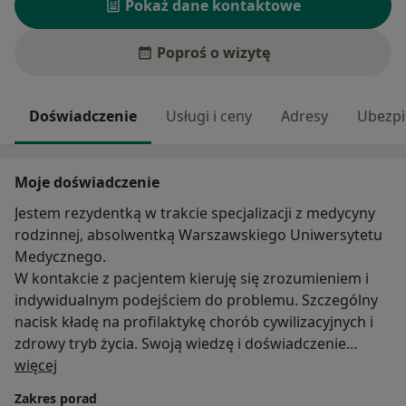
Pokaż dane kontaktowe
Poproś o wizytę
Doświadczenie
Usługi i ceny
Adresy
Ubezpi
Moje doświadczenie
Jestem rezydentką w trakcie specjalizacji z medycyny
rodzinnej, absolwentką Warszawskiego Uniwersytetu
Medycznego.
W kontakcie z pacjentem kieruję się zrozumieniem i
indywidualnym podejściem do problemu. Szczególny
nacisk kładę na profilaktykę chorób cywilizacyjnych i
zdrowy tryb życia. Swoją wiedzę i doświadczenie
O mnie
poszerzam poprzez aktywne uczestnictwo w licznych
więcej
kursach i konferencjach.
Zakres porad