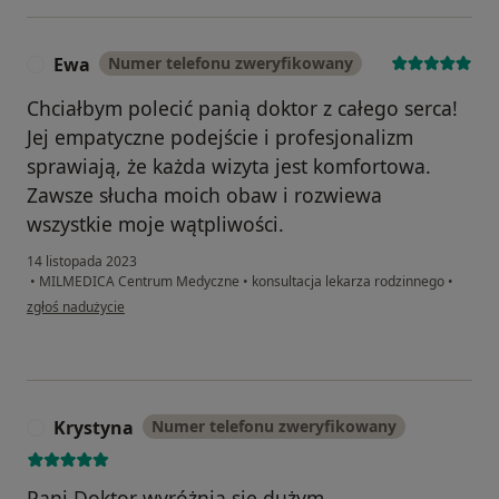
Ewa
Numer telefonu zweryfikowany
E
Chciałbym polecić panią doktor z całego serca!
Jej empatyczne podejście i profesjonalizm
sprawiają, że każda wizyta jest komfortowa.
Zawsze słucha moich obaw i rozwiewa
wszystkie moje wątpliwości.
14 listopada 2023
•
MILMEDICA Centrum Medyczne
•
konsultacja lekarza rodzinnego
•
w opinii użytkownika Ewa
zgłoś nadużycie
Krystyna
Numer telefonu zweryfikowany
K
Pani Doktor wyróżnia się dużym