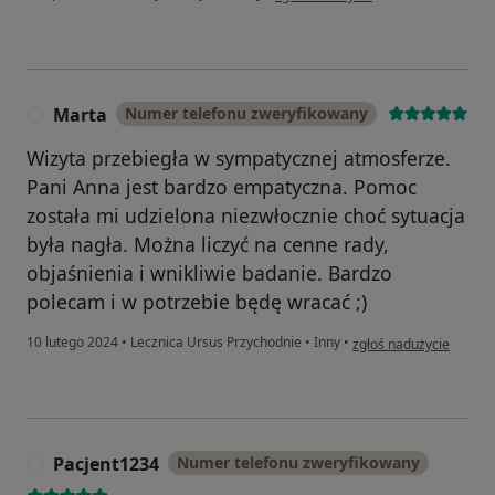
Marta
Numer telefonu zweryfikowany
M
Wizyta przebiegła w sympatycznej atmosferze.
Pani Anna jest bardzo empatyczna. Pomoc
została mi udzielona niezwłocznie choć sytuacja
była nagła. Można liczyć na cenne rady,
objaśnienia i wnikliwie badanie. Bardzo
polecam i w potrzebie będę wracać ;)
w opinii użytkownika M
10 lutego 2024
•
Lecznica Ursus Przychodnie
•
Inny
•
zgłoś nadużycie
Pacjent1234
Numer telefonu zweryfikowany
P