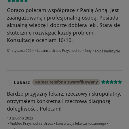
Gorąco polecam współpracę z Panią Anną. Jest
zaangażowaną i profesjonalną osobą. Posiada
aktualną wiedzę i dobrze dobiera leki. Stara się
skutecznie rozwiązać każdy problem.
Konsultacje oceniam 10/10.
w opinii użytkownika
31 stycznia 2024
•
Lecznica Ursus Przychodnie
•
Inny
•
zgłoś nadużycie
Łukasz
Numer telefonu zweryfikowany
Ł
Bardzo przyjazny lekarz, rzeczowy i skrupulatny,
otrzymałem konkretną i rzeczową diagnozę
dolegliwości. Polecam!
13 grudnia 2023
•
ViaMed Przychodnia Ursus
•
konsultacja lekarza rodzinnego
•
w opinii użytkownika Łukasz