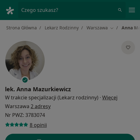
Me
Czego szukasz?
Strona Główna
Lekarz Rodzinny
Warszawa
Anna Ma
Zmień miasto
lek.
Anna Mazurkiewicz
O specjal
W trakcie specjalizacji (Lekarz rodzinny)
·
Więcej
Warszawa
2 adresy
Nr PWZ: 3783074
8 opinii