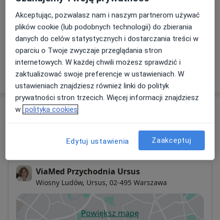
Akceptując, pozwalasz nam i naszym partnerom używać
Terapia bólu
plików cookie (lub podobnych technologii) do zbierania
Szczegóły
danych do celów statystycznych i dostarczania treści w
oparciu o Twoje zwyczaje przeglądania stron
internetowych. W każdej chwili możesz sprawdzić i
zaktualizować swoje preferencje w ustawieniach. W
W jaki sposób ustalane są ceny?
ustawieniach znajdziesz również linki do polityk
prywatności stron trzecich. Więcej informacji znajdziesz
Adresy (2)
w
polityka cookies
Adres 1
Adres 2
Zaakceptuj
Edytuj ustawienia
ViaMed Przychodnia Ursus
Wiosny Ludów,
Ursus
, 02-495
Warszawa
Powiększ mapę
otwiera się w nowej karcie