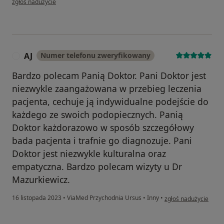
zgłoś nadużycie
AJ
Numer telefonu zweryfikowany
A
Bardzo polecam Panią Doktor. Pani Doktor jest
niezwykle zaangażowana w przebieg leczenia
pacjenta, cechuje ją indywidualne podejście do
każdego ze swoich podopiecznych. Panią
Doktor każdorazowo w sposób szczegółowy
bada pacjenta i trafnie go diagnozuje. Pani
Doktor jest niezwykle kulturalna oraz
empatyczna. Bardzo polecam wizyty u Dr
Mazurkiewicz.
w opinii użytkownika 
16 listopada 2023
•
ViaMed Przychodnia Ursus
•
Inny
•
zgłoś nadużycie