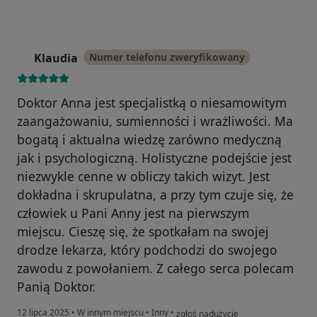
Klaudia
Numer telefonu zweryfikowany
K
Doktor Anna jest specjalistką o niesamowitym
zaangażowaniu, sumienności i wrażliwości. Ma
bogatą i aktualna wiedzę zarówno medyczną
jak i psychologiczną. Holistyczne podejście jest
niezwykle cenne w obliczy takich wizyt. Jest
dokładna i skrupulatna, a przy tym czuje się, że
człowiek u Pani Anny jest na pierwszym
miejscu. Cieszę się, że spotkałam na swojej
drodze lekarza, który podchodzi do swojego
zawodu z powołaniem. Z całego serca polecam
Panią Doktor.
w opinii użytkownika Klaudia
12 lipca 2025
•
W innym miejscu
•
Inny
•
zgłoś nadużycie