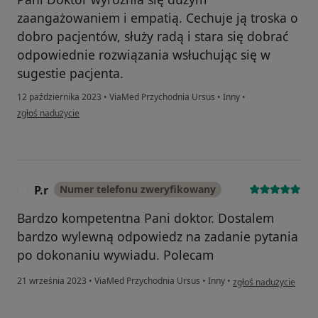
zaangażowaniem i empatią. Cechuje ją troska o
dobro pacjentów, służy radą i stara się dobrać
odpowiednie rozwiązania wsłuchując się w
sugestie pacjenta.
12 października 2023
•
ViaMed Przychodnia Ursus
•
Inny
•
w opinii użytkownika Krystyna
zgłoś nadużycie
P.r
Numer telefonu zweryfikowany
P
Bardzo kompetentna Pani doktor. Dostalem
bardzo wylewną odpowiedz na zadanie pytania
po dokonaniu wywiadu. Polecam
w opinii użytkownika P
21 września 2023
•
ViaMed Przychodnia Ursus
•
Inny
•
zgłoś nadużycie