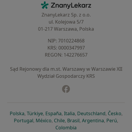
Kontakt
ZnanyLekarz - Strona główna
ZnanyLekarz Sp. z o.o.
ul. Kolejowa 5/7
01-217 Warszawa, Polska
NIP: ⁠7010224868
KRS: ⁠0000347997
REGON: ⁠142276657
Sąd Rejonowy dla m.st. Warszawy w Warszawie XII
Wydział Gospodarczy KRS
Facebook
otwiera się w nowej karcie
otwiera się w nowej karcie
otwiera się w nowej karcie
otwiera się w nowej karcie
otwiera się w nowej karci
otwiera się
otwi
Polska
,
Türkiye
,
España
,
Italia
,
Deutschland
,
Česko
,
otwiera się w nowej karcie
otwiera się w nowej karcie
otwiera się w nowej karcie
otwiera się w nowej kar
otwiera się 
otwier
Portugal
,
México
,
Chile
,
Brasil
,
Argentina
,
Perú
,
otwiera się w nowej karc
Colombia