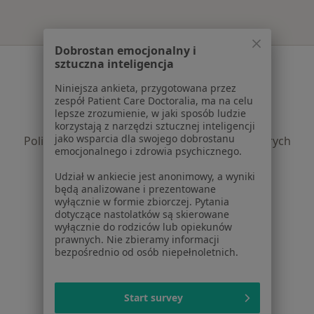
Dobrostan emocjonalny i
Serwis
sztuczna inteligencja
Niniejsza ankieta, przygotowana przez
Regulamin
zespół Patient Care Doctoralia, ma na celu
Polityka prywatności pacjentów
lepsze zrozumienie, w jaki sposób ludzie
Polityka prywatności profesjonalistów
korzystają z narzędzi sztucznej inteligencji
jako wsparcia dla swojego dobrostanu
Polityka prywatności dla profesjonalistów, których
emocjonalnego i zdrowia psychicznego.
dane pozyskaliśmy samodzielnie
Polityka cookies
Udział w ankiecie jest anonimowy, a wyniki
będą analizowane i prezentowane
Jak działają wyniki wyszukiwania
wyłącznie w formie zbiorczej. Pytania
Dostępność
dotyczące nastolatków są skierowane
O nas
wyłącznie do rodziców lub opiekunów
prawnych. Nie zbieramy informacji
Praca
Rekrutujemy!
bezpośrednio od osób niepełnoletnich.
Partnerzy
Centrum prasowe
Kontakt
Start survey