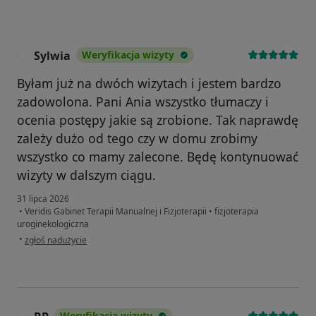
Sylwia
Weryfikacja wizyty
S
Byłam już na dwóch wizytach i jestem bardzo
zadowolona. Pani Ania wszystko tłumaczy i
ocenia postępy jakie są zrobione. Tak naprawdę
zależy dużo od tego czy w domu zrobimy
wszystko co mamy zalecone. Będę kontynuować
wizyty w dalszym ciągu.
31 lipca 2026
•
Veridis Gabinet Terapii Manualnej i Fizjoterapii
•
fizjoterapia
uroginekologiczna
w opinii użytkownika Sylwia
•
zgłoś nadużycie
Weryfikacja wizyty