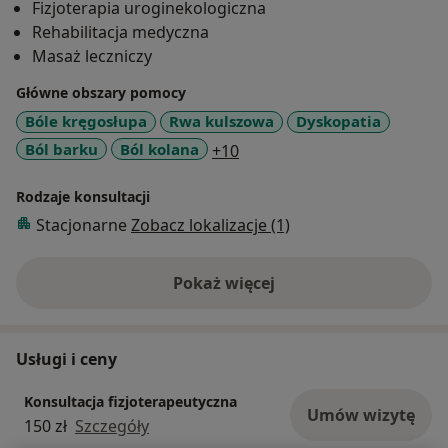
Fizjoterapia uroginekologiczna
- obniżenie pęcherza i narządów rodnych,
Rehabilitacja medyczna
- bóle w obrębie miednicy i kręgosłupa,
Masaż leczniczy
endometrioza,
- rozejścia mięśni prostych brzucha,
Główne obszary pomocy
- blizny po cesarskim cieniu, nacięciu i pęknięciu
Bóle kręgosłupa
Rwa kulszowa
Dyskopatia
krocza,
a11y_sr_more_diseases
Ból barku
Ból kolana
+10
rozejścia spojenia łonowego.
Rodzaje konsultacji
Doświadczenie zdobyłam na różnych kursach
Stacjonarne
Zobacz lokalizacje (1)
doszkalających:
- Terapia Manualna (szkoła Niemiecka) OW1, OW2,
UW1, UW2
Pokaż więcej
o doświadczeniu
- Techniki Energizacji Mięśni Cz. 1 i 2 (TEM 1) wg
Ciechomskieg0
- Techniki Aktywnego Rozluźniania (TAR) wg
Usługi i ceny
Ciechomskiego
- Dysbalans mięśniowy. Analiza funkcjonalna pacjenta
Konsultacja fizjoterapeutyczna
Umów wizytę
(DYS) wg Ciechomskiego
150 zł
Szczegóły
- Fizjoterapia w nietrzymaniu moczu i stolca oraz