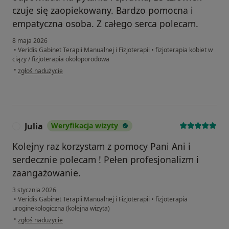
czuje się zaopiekowany. Bardzo pomocna i
empatyczna osoba. Z całego serca polecam.
8 maja 2026
•
Veridis Gabinet Terapii Manualnej i Fizjoterapii
•
fizjoterapia kobiet w
ciąży / fizjoterapia okołoporodowa
w opinii użytkownika Patrycja
•
zgłoś nadużycie
Julia
Weryfikacja wizyty
J
Kolejny raz korzystam z pomocy Pani Ani i
serdecznie polecam ! Pełen profesjonalizm i
zaangażowanie.
3 stycznia 2026
•
Veridis Gabinet Terapii Manualnej i Fizjoterapii
•
fizjoterapia
uroginekologiczna (kolejna wizyta)
w opinii użytkownika Julia
•
zgłoś nadużycie