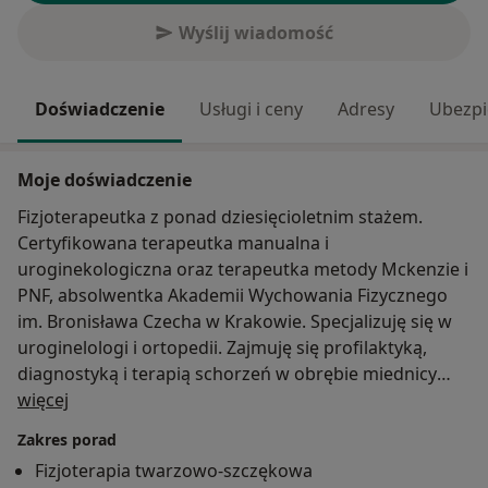
Wyślij wiadomość
Doświadczenie
Usługi i ceny
Adresy
Ubezpi
Moje doświadczenie
Fizjoterapeutka z ponad dziesięcioletnim stażem.
Certyfikowana terapeutka manualna i
uroginekologiczna oraz terapeutka metody Mckenzie i
PNF, absolwentka Akademii Wychowania Fizycznego
im. Bronisława Czecha w Krakowie. Specjalizuję się w
uroginelologi i ortopedii. Zajmuję się profilaktyką,
diagnostyką i terapią schorzeń w obrębie miednicy
O mnie
mniejszej:
więcej
- nietrzymanie moczu,
Zakres porad
- bolesne miesiączkowanie,
Fizjoterapia twarzowo-szczękowa
- zaburzenia seksualne,