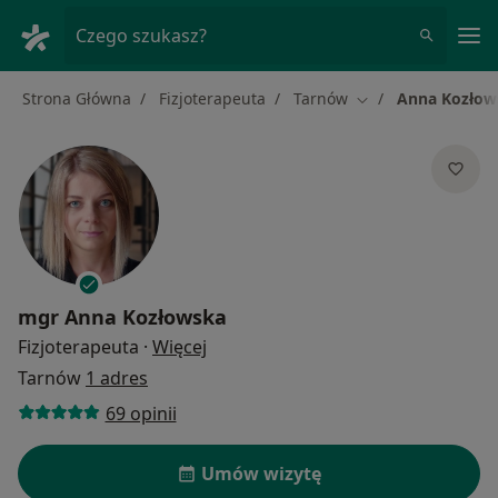
Me
Czego szukasz?
Strona Główna
Fizjoterapeuta
Tarnów
Anna Kozłow
Zmień miasto
mgr
Anna Kozłowska
O specjalizacjach
Fizjoterapeuta
·
Więcej
Tarnów
1 adres
69 opinii
Umów wizytę