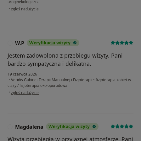
uroginekologiczna
w opinii użytkownika Klaudia
•
zgłoś nadużycie
W.P
Weryfikacja wizyty
W
Jestem zadowolona z przebiegu wizyty. Pani
bardzo sympatyczna i delikatna.
19 czerwca 2026
•
Veridis Gabinet Terapii Manualnej i Fizjoterapii
•
fizjoterapia kobiet w
ciąży / fizjoterapia okołoporodowa
w opinii użytkownika W.P
•
zgłoś nadużycie
Magdalena
Weryfikacja wizyty
M
Wizyta przebiegła w przyjaznej atmosferze. Pani