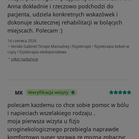
Anna dokładnie i rzeczowo podchodzi do
pacjenta, udziela konkretnych wskazówek i
dokonuje skutecznej rehabilitacji w bolących
miejscach. Polecam :)
14 czerwca 2026
•
Veridis Gabinet Terapii Manualnej i Fizjoterapii
•
fizjoterapia kobiet w
ciąży / fizjoterapia okołoporodowa
w opinii użytkownika Magdalena
•
zgłoś nadużycie
MK
Weryfikacja wizyty
M
polecam kazdemu co chce sobie pomoc w bólu
i napieciach wszelakiego rodzaju ,
moja pierwsza wizyta u fizjo
uroginekologicznego przebiegla naprawde
komfortowo super sprawa ze mozna zobaczyc