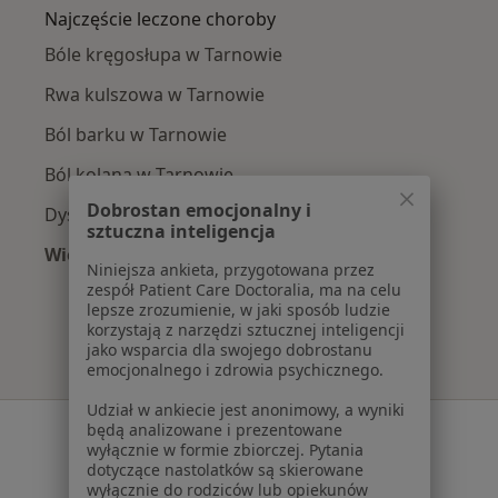
Najczęście leczone choroby
Bóle kręgosłupa w Tarnowie
Rwa kulszowa w Tarnowie
Ból barku w Tarnowie
Ból kolana w Tarnowie
Dobrostan emocjonalny i
Dyskopatia w Tarnowie
sztuczna inteligencja
Więcej (15)
Niniejsza ankieta, przygotowana przez
Więcej w kategorii: Najczęście leczone chorob
zespół Patient Care Doctoralia, ma na celu
lepsze zrozumienie, w jaki sposób ludzie
korzystają z narzędzi sztucznej inteligencji
jako wsparcia dla swojego dobrostanu
emocjonalnego i zdrowia psychicznego.
Udział w ankiecie jest anonimowy, a wyniki
Serwis
będą analizowane i prezentowane
wyłącznie w formie zbiorczej. Pytania
dotyczące nastolatków są skierowane
Regulamin
wyłącznie do rodziców lub opiekunów