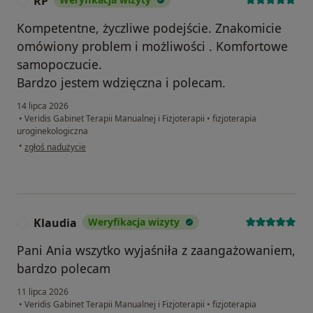
RP
R
Kompetentne, życzliwe podejście. Znakomicie
omówiony problem i możliwości . Komfortowe
samopoczucie.
Bardzo jestem wdzięczna i polecam.
14 lipca 2026
•
Veridis Gabinet Terapii Manualnej i Fizjoterapii
•
fizjoterapia
uroginekologiczna
w opinii użytkownika RP
•
zgłoś nadużycie
Klaudia
Weryfikacja wizyty
K
Pani Ania wszytko wyjaśniła z zaangażowaniem,
bardzo polecam
11 lipca 2026
•
Veridis Gabinet Terapii Manualnej i Fizjoterapii
•
fizjoterapia