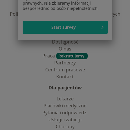
Polityka prywatności pacjentów
prawnych. Nie zbieramy informacji
Polityka prywatności profesjonalistów
bezpośrednio od osób niepełnoletnich.
Polityka prywatności dla profesjonalistów, których
dane pozyskaliśmy samodzielnie
Start survey
Polityka cookies
Jak działają wyniki wyszukiwania
Dostępność
O nas
Praca
Rekrutujemy!
Partnerzy
Centrum prasowe
Kontakt
Dla pacjentów
Lekarze
Placówki medyczne
Pytania i odpowiedzi
Usługi i zabiegi
Choroby