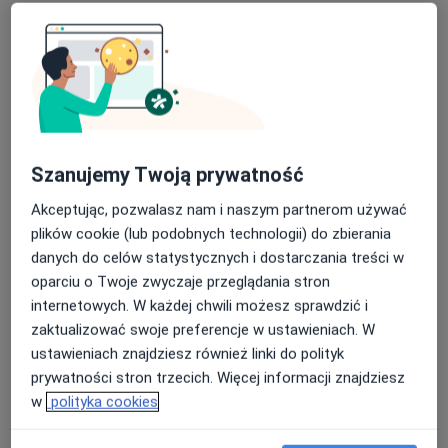
obniżeniu narządów miednicy mniejszej
Fizjoterapia uroginekologiczna -
- Osteopatyczne podejście do terapii kobiet w ciąży i
bóle miesiączkowe i endometrioza
Umów wizytę
po porodzie
Od 150 zł
Szczegóły
- Terapia wisceralna
- Badanie i fizjoterapia funkcjonalna w uszkodzeniach
Terapia mięśniowo-powięziowa
stawu barkowego
Umów wizytę
Od 150 zł
Szczegóły
- Diagnozowanie i leczenie zespołów bólowych
Szanujemy Twoją prywatność
kręgosłupa i kończyn metodą McKenziego moduł
Akceptując, pozwalasz nam i naszym partnerom używać
A,B,C,D.
Rehabilitacja
Umów wizytę
plików cookie (lub podobnych technologii) do zbierania
- Proprioceptive Neuromuscular Facilitation Basic
Od 150 zł
Szczegóły
danych do celów statystycznych i dostarczania treści w
- Kinesiology Taping
oparciu o Twoje zwyczaje przeglądania stron
- Obręcz barkowa i staw ramienny – terapia metodą
Masaż leczniczy
internetowych. W każdej chwili możesz sprawdzić i
osteopatycznych technik repozycji AORT
Umów wizytę
Od 150 zł
Szczegóły
zaktualizować swoje preferencje w ustawieniach. W
- Instruktor Pilates
ustawieniach znajdziesz również linki do polityk
- kurs komplementarnej hirudoterapii medycznej.
prywatności stron trzecich. Więcej informacji znajdziesz
+ 13 usług
w
polityka cookies
W jaki sposób ustalane są ceny?