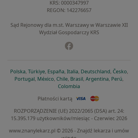
KRS: ⁠0000347997
REGON: ⁠142276657
Sąd Rejonowy dla m.st. Warszawy w Warszawie XII
Wydział Gospodarczy KRS
Facebook
otwiera się w nowej karcie
otwiera się w nowej karcie
otwiera się w nowej karcie
otwiera się w nowej karcie
otwiera się w nowej karci
otwiera się
otwi
Polska
,
Türkiye
,
España
,
Italia
,
Deutschland
,
Česko
,
otwiera się w nowej karcie
otwiera się w nowej karcie
otwiera się w nowej karcie
otwiera się w nowej kar
otwiera się 
otwier
Portugal
,
México
,
Chile
,
Brasil
,
Argentina
,
Perú
,
otwiera się w nowej karc
Colombia
Płatności kartą
ROZPORZĄDZENIE (UE) 2022/2065 (DSA) art. 24:
15.395.179 użytkowników/miesiąc - Czerwiec 2026
www.znanylekarz.pl © 2026 - Znajdź lekarza i umów