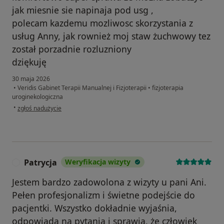
jak miesnie sie napinaja pod usg ,
polecam kazdemu mozliwosc skorzystania z
usług Anny, jak rownież moj staw żuchwowy tez
został porzadnie rozluzniony
dziękuję
30 maja 2026
•
Veridis Gabinet Terapii Manualnej i Fizjoterapii
•
fizjoterapia
uroginekologiczna
w opinii użytkownika MK
•
zgłoś nadużycie
Patrycja
Weryfikacja wizyty
P
Jestem bardzo zadowolona z wizyty u pani Ani.
Pełen profesjonalizm i świetne podejście do
pacjentki. Wszystko dokładnie wyjaśnia,
odpowiada na pytania i sprawia, że człowiek