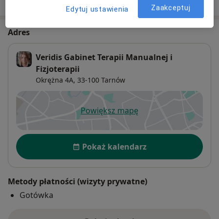
Zaakceptuj
Edytuj ustawienia
Adres
Veridis Gabinet Terapii Manualnej i
Fizjoterapii
Okrężna 4A,
33-100
Tarnów
Powiększ mapę
otwiera się w nowej karcie
Dostępność
Pokaż kalendarz
Metody płatności (wizyty prywatne)
Gotówka