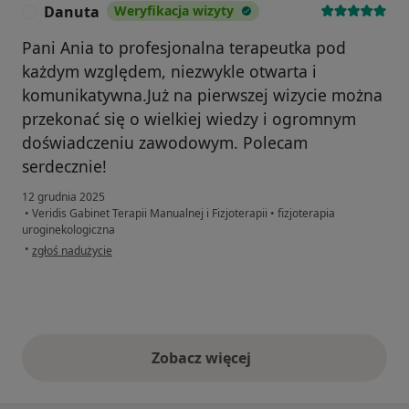
Danuta
Weryfikacja wizyty
D
Pani Ania to profesjonalna terapeutka pod
każdym względem, niezwykle otwarta i
komunikatywna.Już na pierwszej wizycie można
przekonać się o wielkiej wiedzy i ogromnym
doświadczeniu zawodowym. Polecam
serdecznie!
12 grudnia 2025
•
Veridis Gabinet Terapii Manualnej i Fizjoterapii
•
fizjoterapia
uroginekologiczna
w opinii użytkownika Danuta
•
zgłoś nadużycie
Zobacz więcej
opinie powyżej