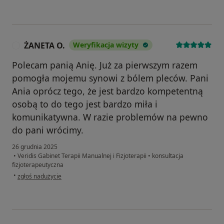
ŻANETA O.
Weryfikacja wizyty
Ż
Polecam panią Anię. Już za pierwszym razem
pomogła mojemu synowi z bólem pleców. Pani
Ania oprócz tego, że jest bardzo kompetentną
osobą to do tego jest bardzo miła i
komunikatywna. W razie problemów na pewno
do pani wrócimy.
26 grudnia 2025
•
Veridis Gabinet Terapii Manualnej i Fizjoterapii
•
konsultacja
fizjoterapeutyczna
w opinii użytkownika ŻANETA O.
•
zgłoś nadużycie