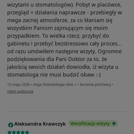
wizytami u stomatologów). Pobyt w placówce,
przegląd + działania naprawcze - przebiegły w
mega zacnej atmosferze, za co kłaniam się
wszystkim Paniom zajmującym się moim
przypadkiem. To wielka rzecz, przybyć do
gabinetu i przebyć bezstressowo cały proces...
od razu umówiłem następne wizyty. Ogromne
podziękowania dla Pani Doktor za to, że
jakością swoich działań dowiodła, iż wizyta u
stomatologa nie musi budzić obaw :-)
12 maja 2026
•
moja Stomatologia clinic +
•
leczenie próchnicy
•
w opinii użytkownika Maurycy
zgłoś nadużycie
Aleksandra Krawczyk
Weryfikacja wizyty
A