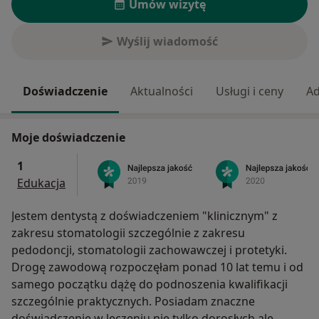
Umów wizytę
Wyślij wiadomość
Doświadczenie
Aktualności
Usługi i ceny
Ad
Moje doświadczenie
1
Edukacja
Jestem dentystą z doświadczeniem "klinicznym" z
zakresu stomatologii szczególnie z zakresu
pedodoncji, stomatologii zachowawczej i protetyki.
Drogę zawodową rozpoczęłam ponad 10 lat temu i od
samego początku dążę do podnoszenia kwalifikacji
szczególnie praktycznych. Posiadam znaczne
doświadczenie w leczeniu nie tylko dorosłych ale