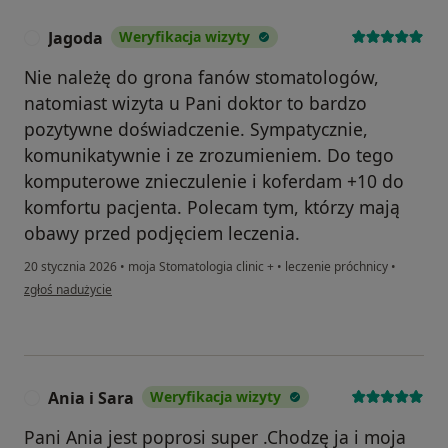
Jagoda
Weryfikacja wizyty
J
Nie należę do grona fanów stomatologów,
natomiast wizyta u Pani doktor to bardzo
pozytywne doświadczenie. Sympatycznie,
komunikatywnie i ze zrozumieniem. Do tego
komputerowe znieczulenie i koferdam +10 do
komfortu pacjenta. Polecam tym, którzy mają
obawy przed podjęciem leczenia.
20 stycznia 2026
•
moja Stomatologia clinic +
•
leczenie próchnicy
•
w opinii użytkownika Jagoda
zgłoś nadużycie
Ania i Sara
Weryfikacja wizyty
A
Pani Ania jest poprosi super .Chodzę ja i moja