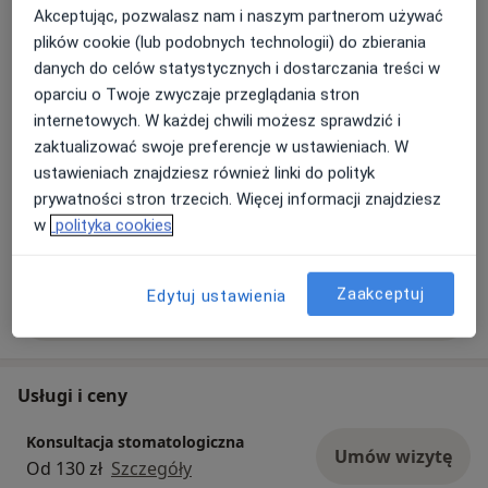
Akceptując, pozwalasz nam i naszym partnerom używać
• Wysokiej jakości usługi
plików cookie (lub podobnych technologii) do zbierania
• Placówki wysoko oceniane przez Pacjentów
danych do celów statystycznych i dostarczania treści w
• Wielu ekspertów z różnych dziedzin
oparciu o Twoje zwyczaje przeglądania stron
stomatologii w jednym miejscu
Dowiedz się więcej
internetowych. W każdej chwili możesz sprawdzić i
• Przestronne gabinety
19/10/2024
zaktualizować swoje preferencje w ustawieniach. W
• Przyjazna atmosfera
ustawieniach znajdziesz również linki do polityk
• Porozumiewamy się w sposób otwarty, szczery,
prywatności stron trzecich. Więcej informacji znajdziesz
przejrzysty
w
polityka cookies
• Kierujemy się zdrowym rozsądkiem,
motywujemy innych
• Nieustannie rozwijamy się, edukujemy się,
Zaakceptuj
Edytuj ustawienia
Pokaż więcej aktualności (2)
podnosimy kompetencje
• Słuchamy
• Edukujemy pacjenta w zakresie leczenia
Usługi i ceny
Łatwy kontakt telefoniczny lub on-line,
Konsultacja stomatologiczna
Umów wizytę
Od 130 zł
Szczegóły
Wystarczy skorzystać aby przekonać się