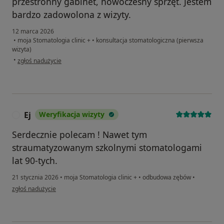
przestronny gabinet, nowoczesny sprzęt. Jestem
bardzo zadowolona z wizyty.
12 marca 2026
•
moja Stomatologia clinic +
•
konsultacja stomatologiczna (pierwsza
wizyta)
w opinii użytkownika Monika
•
zgłoś nadużycie
Ej
Weryfikacja wizyty
E
Serdecznie polecam ! Nawet tym
straumatyzowanym szkolnymi stomatologami
lat 90-tych.
21 stycznia 2026
•
moja Stomatologia clinic +
•
odbudowa zębów
•
w opinii użytkownika Ej
zgłoś nadużycie