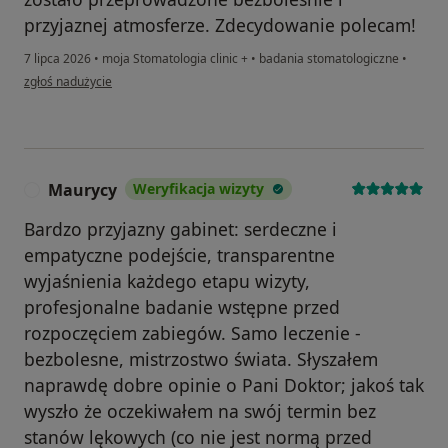
przyjaznej atmosferze. Zdecydowanie polecam!
7 lipca 2026
•
moja Stomatologia clinic +
•
badania stomatologiczne
•
w opinii użytkownika Barbara
zgłoś nadużycie
Maurycy
Weryfikacja wizyty
M
Bardzo przyjazny gabinet: serdeczne i
empatyczne podejście, transparentne
wyjaśnienia każdego etapu wizyty,
profesjonalne badanie wstępne przed
rozpoczęciem zabiegów. Samo leczenie -
bezbolesne, mistrzostwo świata. Słyszałem
naprawdę dobre opinie o Pani Doktor; jakoś tak
wyszło że oczekiwałem na swój termin bez
stanów lękowych (co nie jest normą przed