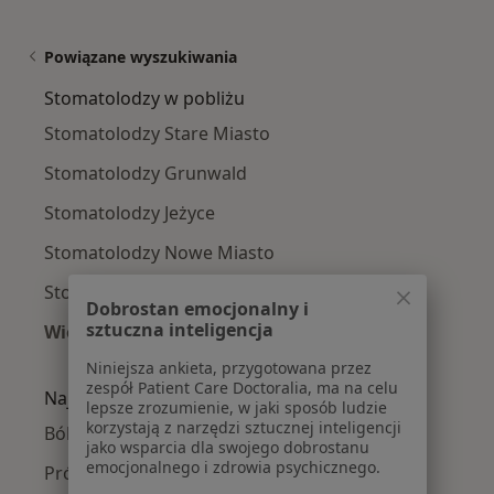
Powiązane wyszukiwania
Stomatolodzy w pobliżu
Stomatolodzy Stare Miasto
Stomatolodzy Grunwald
Stomatolodzy Jeżyce
Stomatolodzy Nowe Miasto
Stomatolodzy Wilda
Dobrostan emocjonalny i
sztuczna inteligencja
Więcej (2)
Więcej w kategorii: Stomatolodzy w pobliżu
Niniejsza ankieta, przygotowana przez
zespół Patient Care Doctoralia, ma na celu
Najczęście leczone choroby
lepsze zrozumienie, w jaki sposób ludzie
korzystają z narzędzi sztucznej inteligencji
Ból zęba w Poznaniu
jako wsparcia dla swojego dobrostanu
emocjonalnego i zdrowia psychicznego.
Próchnica w Poznaniu