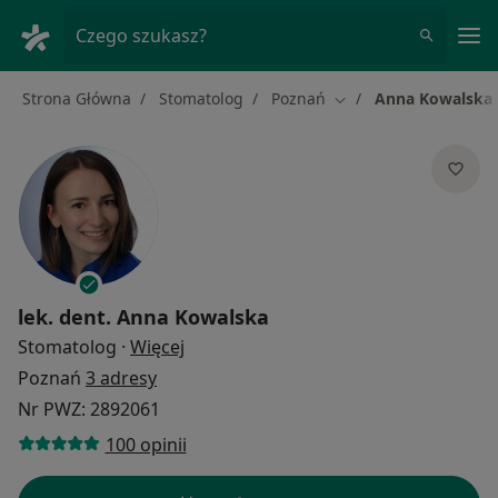
Me
Czego szukasz?
Strona Główna
Stomatolog
Poznań
Anna Kowalska
Zmień miasto
lek. dent.
Anna Kowalska
O specjalizacjach
Stomatolog
·
Więcej
Poznań
3 adresy
Nr PWZ: 2892061
100 opinii