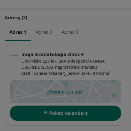
Adresy (3)
Adres 1
Adres 2
Adres 3
moja Stomatologia clinic +
Obornicka 229 lok. 204, (nieopodal RONDA
OBORNICKIEGO, naprzeciwko marketu
ALDI,"Galeria Arkada"),
Jeżyce
, 60-650
Poznań
Powiększ mapę
otwiera się w nowej karcie
Dostępność
Pokaż kalendarz