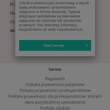
Udział w ankiecie jest anonimowy, a wyniki
Braki zębowe w Poznaniu
będą analizowane i prezentowane
wyłącznie w formie zbiorczej. Pytania
Nadwrażliwość zębów w Poznaniu
dotyczące nastolatków są skierowane
wyłącznie do rodziców lub opiekunów
Choroby miazgi w Poznaniu
prawnych. Nie zbieramy informacji
bezpośrednio od osób niepełnoletnich.
Więcej (15)
Więcej w kategorii: Najczęście leczone chorob
Start survey
Serwis
Regulamin
Polityka prywatności pacjentów
Polityka prywatności profesjonalistów
Polityka prywatności dla profesjonalistów, których
dane pozyskaliśmy samodzielnie
Polityka cookies