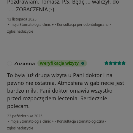
Pozdrawiam. Tomasz. P.S. Będę ... walczył, do
..... ZOBACZENIA ;-)
13 listopada 2025
•
moja Stomatologia clinic +
•
Konsultacja periodontologiczna
•
w opinii użytkownika Tomasz
zgłoś nadużycie
Zuzanna
Weryfikacja wizyty
Z
To była już druga wizyta u Pani doktor i na
pewno nie ostatnia. Atmosfera w gabinecie jest
bardzo miła. Pani doktor omawia wszystko
przed rozpoczęciem leczenia. Serdecznie
polecam.
22 października 2025
•
moja Stomatologia clinic +
•
Konsultacja stomatologiczna
•
w opinii użytkownika Zuzanna
zgłoś nadużycie