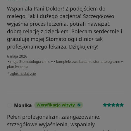
Wspaniała Pani Doktor! Z podejściem do
małego, jak i dużego pacjenta! Szczegółowo
wyjaśnia proces leczenia, potrafi nawiązać
dobrą relację z dzieckiem. Polecam serdecznie i
gratuluję mojej Stomatologii clinic+ tak
profesjonalnego lekarza. Dziękujemy!
6 maja 2026
•
moja Stomatologia clinic +
•
kompleksowe badanie stomatologiczne +
plan leczenia
w opinii użytkownika Aleksandra Krawczyk
•
zgłoś nadużycie
Monika
Weryfikacja wizyty
M
Pełen profesjonalizm, zaangażowanie,
szczegółowe wyjaśnienia, wspaniały