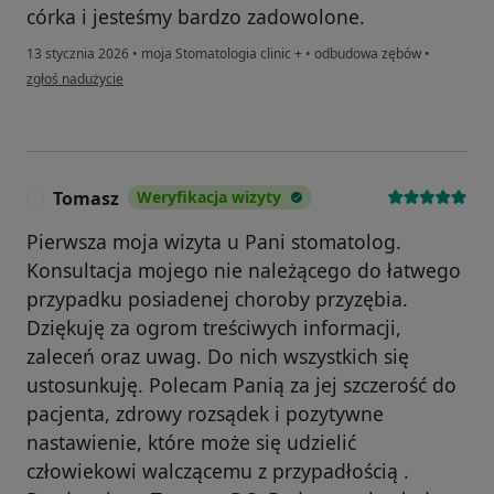
córka i jesteśmy bardzo zadowolone.
13 stycznia 2026
•
moja Stomatologia clinic +
•
odbudowa zębów
•
w opinii użytkownika Ania i Sara
zgłoś nadużycie
Tomasz
Weryfikacja wizyty
T
Pierwsza moja wizyta u Pani stomatolog.
Konsultacja mojego nie należącego do łatwego
przypadku posiadenej choroby przyzębia.
Dziękuję za ogrom treściwych informacji,
zaleceń oraz uwag. Do nich wszystkich się
ustosunkuję. Polecam Panią za jej szczerość do
pacjenta, zdrowy rozsądek i pozytywne
nastawienie, które może się udzielić
człowiekowi walczącemu z przypadłością .