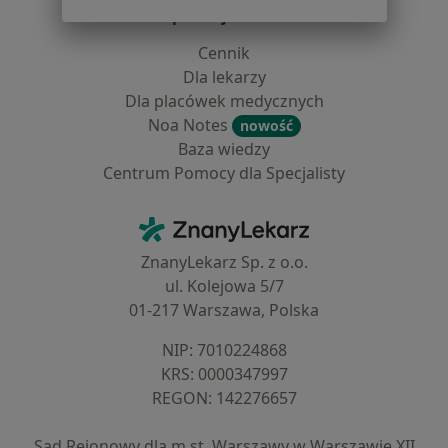
Dla profesjonalistów
Cennik
Dla lekarzy
Dla placówek medycznych
Noa Notes
nowość
Baza wiedzy
Centrum Pomocy dla Specjalisty
Kontakt
ZnanyLekarz - Strona główna
ZnanyLekarz Sp. z o.o.
ul. Kolejowa 5/7
01-217 Warszawa, Polska
NIP: ⁠7010224868
KRS: ⁠0000347997
REGON: ⁠142276657
Sąd Rejonowy dla m.st. Warszawy w Warszawie XII