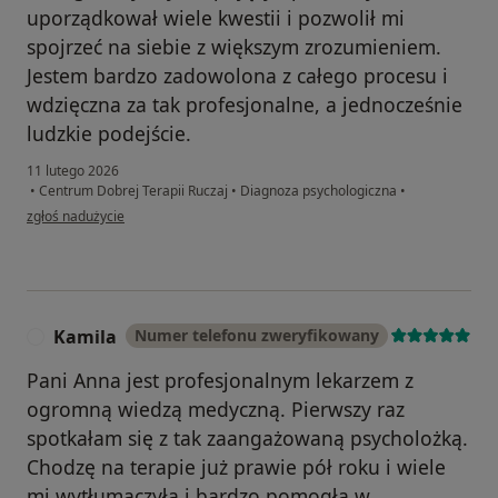
uporządkował wiele kwestii i pozwolił mi
spojrzeć na siebie z większym zrozumieniem.
Jestem bardzo zadowolona z całego procesu i
wdzięczna za tak profesjonalne, a jednocześnie
ludzkie podejście.
11 lutego 2026
•
Centrum Dobrej Terapii Ruczaj
•
Diagnoza psychologiczna
•
w opinii użytkownika Joanna
zgłoś nadużycie
Kamila
Numer telefonu zweryfikowany
K
Pani Anna jest profesjonalnym lekarzem z
ogromną wiedzą medyczną. Pierwszy raz
spotkałam się z tak zaangażowaną psycholożką.
Chodzę na terapie już prawie pół roku i wiele
mi wytłumaczyła i bardzo pomogła w