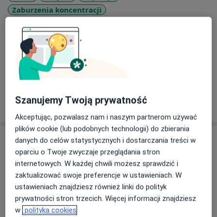
Zaburzenia koncentracji
Akademię Trenerów Biznesu, gdzie uczyłam się
prowadzenia warsztatów. Otrzymałam dwukrotnie
a11y_sr_more_
Choroba afektywna dwubiegunowa
+19
Stypendium Rektora UJ dla najlepszych studentów.
Pacjenci których przyjmuję
Dodatkowo zrealizowałam między innymi kursy takie
Dorośli
jak: Techniki w terapii poznawczo-behawioralnej (80 h),
Dzieci (Tylko pod niektórymi adresami)
Psychologia z socjologią – coaching (240h) oraz liczne
kursy z zakresu neuroróżnorodności (tj. m.in.: ADHD,
Szanujemy Twoją prywatność
Pokaż więcej
spektrum autyzmu; np. Akademia Różnorodności).
o doświadczeniu
Znajduję się na liście przeszkolonych specjalistów do
Akceptując, pozwalasz nam i naszym partnerom używać
pracy z osobami neuroróżnorodnymi Akademi
plików cookie (lub podobnych technologii) do zbierania
Usługi i ceny
Różnorodności
danych do celów statystycznych i dostarczania treści w
oparciu o Twoje zwyczaje przeglądania stron
Konsultacja psychologiczna
W ramach współprac i inicjatyw prowadziłam liczne
internetowych. W każdej chwili możesz sprawdzić i
Szczegóły
warsztaty między innymi z kompetencji społecznych
zaktualizować swoje preferencje w ustawieniach. W
(takich jak: mechanizmy tworzenia nawyków, radzenie
ustawieniach znajdziesz również linki do polityk
Diagnoza psychologiczna
sobie z trudnymi emocjami, zarządzanie zadaniami w
prywatności stron trzecich. Więcej informacji znajdziesz
Szczegóły
czasie, wyznaczanie i utrzymywanie celów, techniki
w
polityka cookies