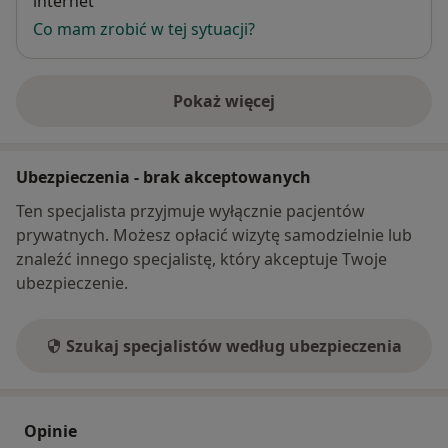
internet
neuroróżnorodnymi.
Co mam zrobić w tej sytuacji?
W mojej pracy opieram się na wiedzy wynikającej z
aktualnych badań naukowych oraz na indywidualnym
Pokaż więcej
podejściu do każdej osoby, dostosowując metody
o adresie
pracy do jej potrzeb i celów.
Ubezpieczenia - brak akceptowanych
Pracuję głównie z osobami dorosłymi i młodzieżą.
Udzielam pomocy psychologicznej z wykorzystaniem
Ten specjalista przyjmuje wyłącznie pacjentów
metod terapii poznawczo-behawioralnej.
prywatnych. Możesz opłacić wizytę samodzielnie lub
znaleźć innego specjalistę, który akceptuje Twoje
Swoją pracę poddaję regularnej superwizji.
ubezpieczenie.
Szukaj specjalistów według ubezpieczenia
Opinie