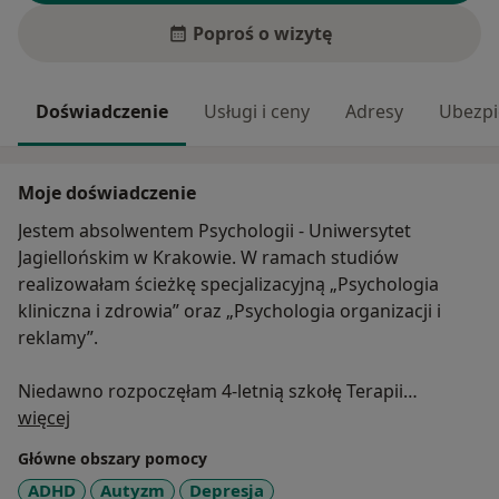
Poproś o wizytę
Doświadczenie
Usługi i ceny
Adresy
Ubezpi
Moje doświadczenie
Jestem absolwentem Psychologii - Uniwersytet
Jagiellońskim w Krakowie. W ramach studiów
realizowałam ścieżkę specjalizacyjną „Psychologia
kliniczna i zdrowia” oraz „Psychologia organizacji i
reklamy”.
Niedawno rozpoczęłam 4-letnią szkołę Terapii
O mnie
Poznawczo-Behawioralnej.
więcej
Główne obszary pomocy
Ukończyłam również studia podyplomowe:
ADHD
Autyzm
Depresja
Przygotowanie Pedagogiczne dla Psychologów oraz