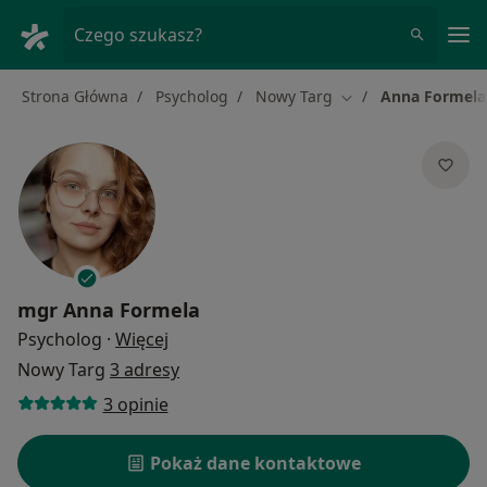
Me
Czego szukasz?
Strona Główna
Psycholog
Nowy Targ
Anna Formela
Zmień miasto
mgr
Anna Formela
O specjalizacjach
Psycholog
·
Więcej
Nowy Targ
3 adresy
3 opinie
Pokaż dane kontaktowe