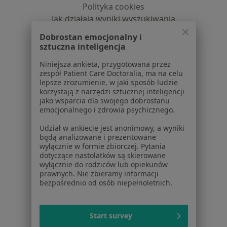
Polityka cookies
Jak działają wyniki wyszukiwania
Dostępność
Dobrostan emocjonalny i
O nas
sztuczna inteligencja
Praca
Rekrutujemy!
Niniejsza ankieta, przygotowana przez
Partnerzy
zespół Patient Care Doctoralia, ma na celu
Centrum prasowe
lepsze zrozumienie, w jaki sposób ludzie
Kontakt
korzystają z narzędzi sztucznej inteligencji
jako wsparcia dla swojego dobrostanu
emocjonalnego i zdrowia psychicznego.
Dla pacjentów
Udział w ankiecie jest anonimowy, a wyniki
Lekarze
będą analizowane i prezentowane
Placówki medyczne
wyłącznie w formie zbiorczej. Pytania
Pytania i odpowiedzi
dotyczące nastolatków są skierowane
wyłącznie do rodziców lub opiekunów
Usługi i zabiegi
prawnych. Nie zbieramy informacji
Choroby
bezpośrednio od osób niepełnoletnich.
Pomoc
Aplikacje mobilne
Blog dla pacjentów
Start survey