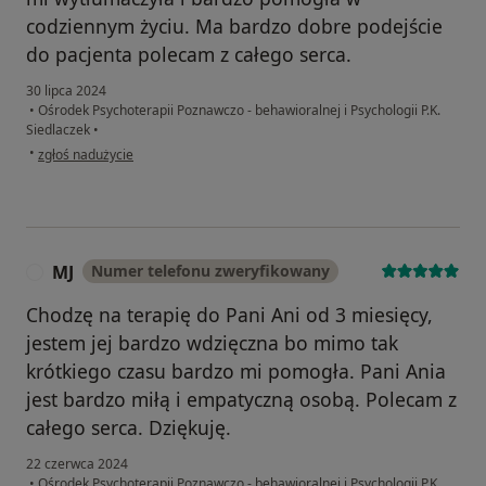
codziennym życiu. Ma bardzo dobre podejście
do pacjenta polecam z całego serca.
30 lipca 2024
•
Ośrodek Psychoterapii Poznawczo - behawioralnej i Psychologii P.K.
Siedlaczek
•
w opinii użytkownika Kamila
•
zgłoś nadużycie
MJ
Numer telefonu zweryfikowany
M
Chodzę na terapię do Pani Ani od 3 miesięcy,
jestem jej bardzo wdzięczna bo mimo tak
krótkiego czasu bardzo mi pomogła. Pani Ania
jest bardzo miłą i empatyczną osobą. Polecam z
całego serca. Dziękuję.
22 czerwca 2024
•
Ośrodek Psychoterapii Poznawczo - behawioralnej i Psychologii P.K.