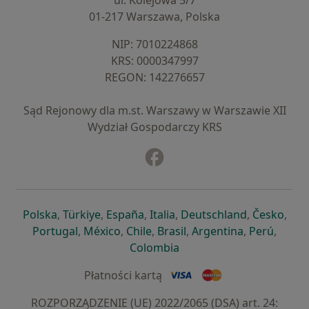
ul. Kolejowa 5/7
01-217 Warszawa, Polska
NIP: ⁠7010224868
KRS: ⁠0000347997
REGON: ⁠142276657
Sąd Rejonowy dla m.st. Warszawy w Warszawie XII
Wydział Gospodarczy KRS
Facebook
otwiera się w nowej karcie
otwiera się w nowej karcie
otwiera się w nowej karcie
otwiera się w nowej karcie
otwiera się w nowej karci
otwiera się
otwi
Polska
,
Türkiye
,
España
,
Italia
,
Deutschland
,
Česko
,
otwiera się w nowej karcie
otwiera się w nowej karcie
otwiera się w nowej karcie
otwiera się w nowej kar
otwiera się 
otwier
Portugal
,
México
,
Chile
,
Brasil
,
Argentina
,
Perú
,
otwiera się w nowej karc
Colombia
Płatności kartą
ROZPORZĄDZENIE (UE) 2022/2065 (DSA) art. 24: