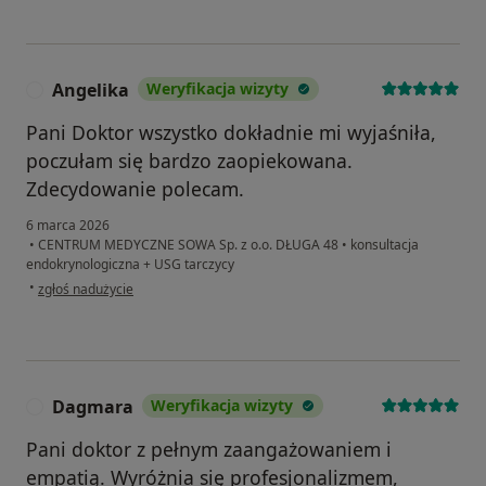
Angelika
Weryfikacja wizyty
A
Pani Doktor wszystko dokładnie mi wyjaśniła,
poczułam się bardzo zaopiekowana.
Zdecydowanie polecam.
6 marca 2026
•
CENTRUM MEDYCZNE SOWA Sp. z o.o. DŁUGA 48
•
konsultacja
endokrynologiczna + USG tarczycy
w opinii użytkownika Angelika
•
zgłoś nadużycie
Dagmara
Weryfikacja wizyty
D
Pani doktor z pełnym zaangażowaniem i
empatią. Wyróżnia się profesjonalizmem,