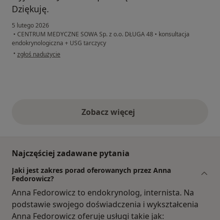
Dziękuję.
5 lutego 2026
•
CENTRUM MEDYCZNE SOWA Sp. z o.o. DŁUGA 48
•
konsultacja
endokrynologiczna + USG tarczycy
w opinii użytkownika DŚ
•
zgłoś nadużycie
Zobacz więcej
opinie powyżej
Najczęściej zadawane pytania
Jaki jest zakres porad oferowanych przez Anna
Fedorowicz?
Anna Fedorowicz to endokrynolog, internista. Na
podstawie swojego doświadczenia i wykształcenia
Anna Fedorowicz oferuje usługi takie jak: