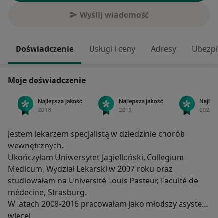
Wyślij wiadomość
Doświadczenie
Usługi i ceny
Adresy
Ubezpi
Moje doświadczenie
Jestem lekarzem specjalistą w dziedzinie chorób
wewnętrznych.
Ukończyłam Uniwersytet Jagielloński, Collegium
Medicum, Wydział Lekarski w 2007 roku oraz
studiowałam na Université Louis Pasteur, Faculté de
médecine, Strasburg.
W latach 2008-2016 pracowałam jako młodszy asystent
O mnie
więcej
na Oddział Kliniczny Kliniki Endokrynologii, Szpital