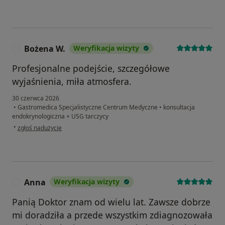
Bożena W.
Weryfikacja wizyty
B
Profesjonalne podejście, szczegółowe
wyjaśnienia, miła atmosfera.
30 czerwca 2026
•
Gastromedica Specjalistyczne Centrum Medyczne
•
konsultacja
endokrynologiczna + USG tarczycy
w opinii użytkownika Bożena W.
•
zgłoś nadużycie
Anna
Weryfikacja wizyty
A
Panią Doktor znam od wielu lat. Zawsze dobrze
mi doradziła a przede wszystkim zdiagnozowała