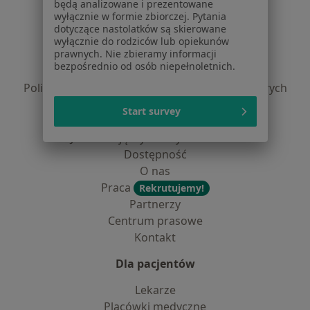
będą analizowane i prezentowane
Serwis
wyłącznie w formie zbiorczej. Pytania
dotyczące nastolatków są skierowane
Regulamin
wyłącznie do rodziców lub opiekunów
prawnych. Nie zbieramy informacji
Polityka prywatności pacjentów
bezpośrednio od osób niepełnoletnich.
Polityka prywatności profesjonalistów
Polityka prywatności dla profesjonalistów, których
dane pozyskaliśmy samodzielnie
Start survey
Polityka cookies
Jak działają wyniki wyszukiwania
Dostępność
O nas
Praca
Rekrutujemy!
Partnerzy
Centrum prasowe
Kontakt
Dla pacjentów
Lekarze
Placówki medyczne