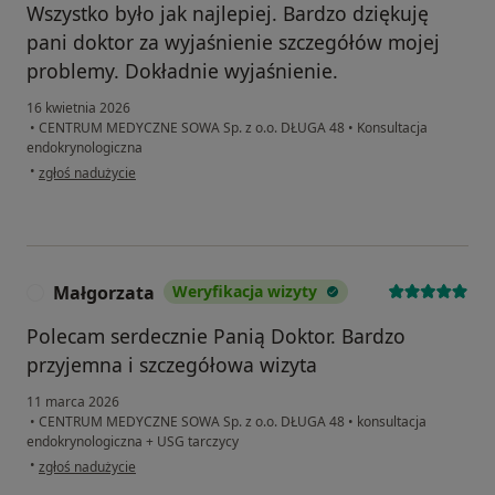
Wszystko było jak najlepiej. Bardzo dziękuję
pani doktor za wyjaśnienie szczegółów mojej
problemy. Dokładnie wyjaśnienie.
16 kwietnia 2026
•
CENTRUM MEDYCZNE SOWA Sp. z o.o. DŁUGA 48
•
Konsultacja
endokrynologiczna
w opinii użytkownika Maryna
•
zgłoś nadużycie
Małgorzata
Weryfikacja wizyty
M
Polecam serdecznie Panią Doktor. Bardzo
przyjemna i szczegółowa wizyta
11 marca 2026
•
CENTRUM MEDYCZNE SOWA Sp. z o.o. DŁUGA 48
•
konsultacja
endokrynologiczna + USG tarczycy
w opinii użytkownika Małgorzata
•
zgłoś nadużycie