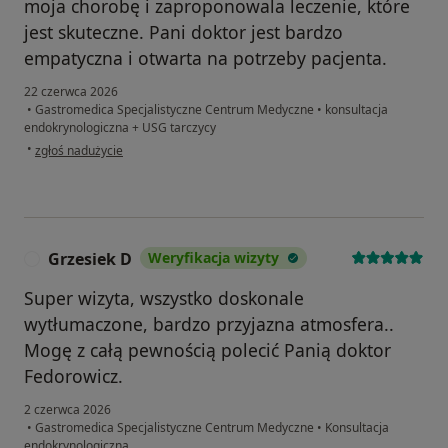
moja chorobę i zaproponowala leczenie, które
jest skuteczne. Pani doktor jest bardzo
empatyczna i otwarta na potrzeby pacjenta.
22 czerwca 2026
•
Gastromedica Specjalistyczne Centrum Medyczne
•
konsultacja
endokrynologiczna + USG tarczycy
w opinii użytkownika Anna
•
zgłoś nadużycie
Grzesiek D
Weryfikacja wizyty
G
Super wizyta, wszystko doskonale
wytłumaczone, bardzo przyjazna atmosfera..
Mogę z całą pewnością polecić Panią doktor
Fedorowicz.
2 czerwca 2026
•
Gastromedica Specjalistyczne Centrum Medyczne
•
Konsultacja
endokrynologiczna