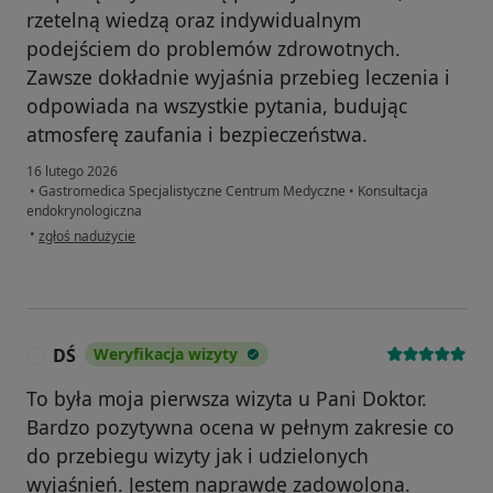
rzetelną wiedzą oraz indywidualnym
podejściem do problemów zdrowotnych.
Zawsze dokładnie wyjaśnia przebieg leczenia i
odpowiada na wszystkie pytania, budując
atmosferę zaufania i bezpieczeństwa.
16 lutego 2026
•
Gastromedica Specjalistyczne Centrum Medyczne
•
Konsultacja
endokrynologiczna
w opinii użytkownika Dagmara
•
zgłoś nadużycie
DŚ
Weryfikacja wizyty
D
To była moja pierwsza wizyta u Pani Doktor.
Bardzo pozytywna ocena w pełnym zakresie co
do przebiegu wizyty jak i udzielonych
wyjaśnień. Jestem naprawdę zadowolona.