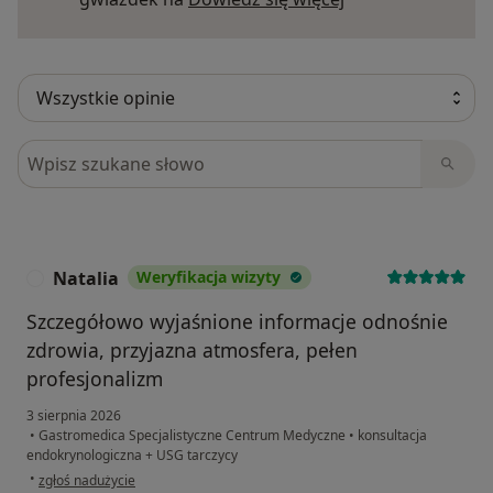
Szukaj w opiniach
Natalia
Weryfikacja wizyty
N
Szczegółowo wyjaśnione informacje odnośnie
zdrowia, przyjazna atmosfera, pełen
profesjonalizm
3 sierpnia 2026
•
Gastromedica Specjalistyczne Centrum Medyczne
•
konsultacja
endokrynologiczna + USG tarczycy
w opinii użytkownika Natalia
•
zgłoś nadużycie