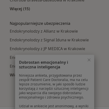
Więcej (15)
Więcej w kategorii: Najczęście leczone chorob
Najpopularniejsze ubezpieczenia
Endokrynolodzy z Allianz w Krakowie
Endokrynolodzy z Signal Iduna w Krakowie
Endokrynolodzy z JP MEDICA w Krakowie
Endokrynolodzy z TU Zdrowie w Krakowie
Dobrostan emocjonalny i
Endokrynolodzy z Świat Zdrowia w Krakowie
sztuczna inteligencja
Więcej (6)
Niniejsza ankieta, przygotowana przez
zespół Patient Care Doctoralia, ma na celu
Więcej w kategorii: Najpopularniejsze ubezpie
lepsze zrozumienie, w jaki sposób ludzie
korzystają z narzędzi sztucznej inteligencji
jako wsparcia dla swojego dobrostanu
emocjonalnego i zdrowia psychicznego.
Udział w ankiecie jest anonimowy, a wyniki