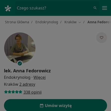
Me
Czego szukasz?
Strona Główna
Endokrynolog
Kraków
Anna Fedoro
Zmień miasto
lek.
Anna Fedorowicz
O specjalizacjach
Endokrynolog
·
Więcej
Kraków
2 adresy
338 opinii
Umów wizytę