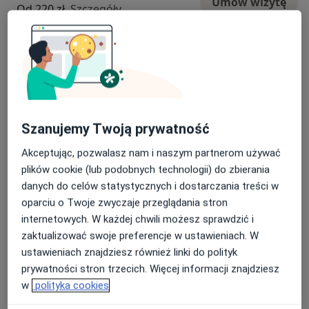
Umów wizytę
Od 220 zł
Szczegóły
Konsultacja endokrynologiczna +
USG tarczycy
Umów wizytę
Od 280 zł
Szczegóły
Konsultacja endokrynologiczna (pierwsza wizyta)
Szanujemy Twoją prywatność
250 zł
Szczegóły
Akceptując, pozwalasz nam i naszym partnerom używać
Konsultacja endokrynologiczna (pierwsza wizyta) + USG
plików cookie (lub podobnych technologii) do zbierania
310 zł
Szczegóły
danych do celów statystycznych i dostarczania treści w
oparciu o Twoje zwyczaje przeglądania stron
internetowych. W każdej chwili możesz sprawdzić i
USG tarczycy
zaktualizować swoje preferencje w ustawieniach. W
200 zł
Szczegóły
ustawieniach znajdziesz również linki do polityk
prywatności stron trzecich. Więcej informacji znajdziesz
w
polityka cookies
W jaki sposób ustalane są ceny?