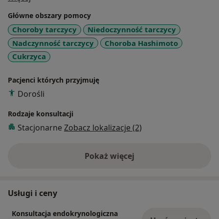
Uniwersytecki w Krakowie. Ponadto jestem
Główne obszary pomocy
nauczycielem akademickim- Introduction to Internal
Choroby tarczycy
Niedoczynność tarczycy
Medicine i
Nadczynność tarczycy
Choroba Hashimoto
Endocrinology- Uniwersytet Jagielloński, Collegium
Medicum, Szkoła
Cukrzyca
Medyczna dla Obcokrajowców, Wydział Lekarski.
Zapraszam na konsultacje lekarskie w zakresie chorób
Pacjenci których przyjmuję
wewnętrznych oraz endokrynologicznych.
Dorośli
Rodzaje konsultacji
Stacjonarne
Zobacz lokalizacje (2)
Pokaż więcej
o doświadczeniu
Usługi i ceny
Konsultacja endokrynologiczna