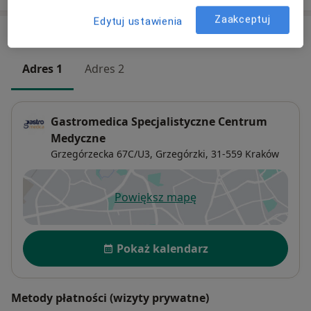
Zaakceptuj
Edytuj ustawienia
Adresy (2)
Adres 1
Adres 2
Gastromedica Specjalistyczne Centrum
Medyczne
Grzegórzecka 67C/U3,
Grzegórzki
, 31-559
Kraków
Powiększ mapę
otwiera się w nowej karcie
Dostępność
Pokaż kalendarz
Metody płatności (wizyty prywatne)