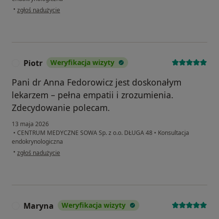
w opinii użytkownika Grzesiek D
•
zgłoś nadużycie
Piotr
Weryfikacja wizyty
P
Pani dr Anna Fedorowicz jest doskonałym
lekarzem – pełna empatii i zrozumienia.
Zdecydowanie polecam.
13 maja 2026
•
CENTRUM MEDYCZNE SOWA Sp. z o.o. DŁUGA 48
•
Konsultacja
endokrynologiczna
w opinii użytkownika Piotr
•
zgłoś nadużycie
Maryna
Weryfikacja wizyty
M