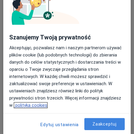
Konsultacja ginekologiczna
konsultacja ginekologiczna
Od 220 zł
Szczegóły
Umów
Szanujemy Twoją prywatność
Akceptując, pozwalasz nam i naszym partnerom używać
Monitorowanie owulacji
plików cookie (lub podobnych technologii) do zbierania
monitorowanie owulacji
Od 350 zł
Szczegóły
danych do celów statystycznych i dostarczania treści w
oparciu o Twoje zwyczaje przeglądania stron
Umów
internetowych. W każdej chwili możesz sprawdzić i
zaktualizować swoje preferencje w ustawieniach. W
ustawieniach znajdziesz również linki do polityk
Prowadzenie ciąży
prywatności stron trzecich. Więcej informacji znajdziesz
prowadzenie ciąży
Od 280 zł
Szczegóły
w
polityka cookies
Umów
Zaakceptuj
Edytuj ustawienia
+ 23 usługi