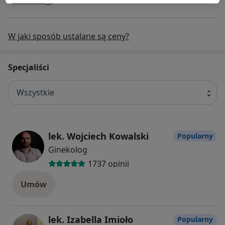
W jaki sposób ustalane są ceny?
Specjaliści
Wszystkie
lek. Wojciech Kowalski
Popularny
Ginekolog
1737 opinii
Umów
lek. Izabella Imioło
Popularny