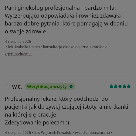
Pani ginekolog profesjonalna i bardzo miła.
Wyczerpująco odpowiadała i rownież zdawała
bardzo dobre pytania, które pomagają w dbaniu
o swoje zdrowie
4 sierpnia 2026
•
lek. Izabella Imioło
•
konsultacja ginekologiczna + cytologia
•
w opinii użytkownika Om
zgłoś nadużycie
W.C.
Weryfikacja wizyty
W
Profesjonalny lekarz, który podchodzi do
pacjentki jak do żywej czującej istoty, a nie tkanki,
na której się pracuje
Zdecydowanie polecam :)
4 sierpnia 2026
•
lek. Wojciech Kowalski
•
wkładka domaciczna
•