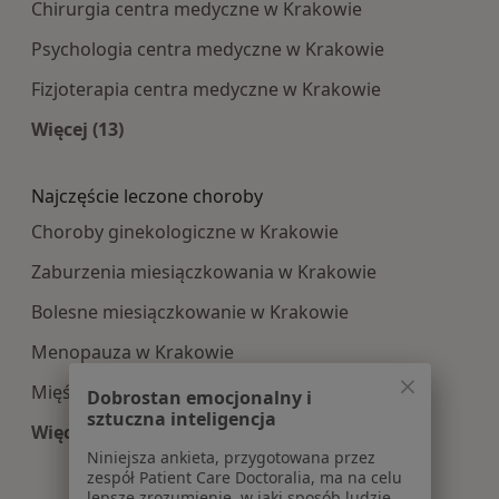
Chirurgia centra medyczne w Krakowie
Psychologia centra medyczne w Krakowie
Fizjoterapia centra medyczne w Krakowie
Więcej (13)
Więcej w kategorii: Najpopularniesze centra m
Najczęście leczone choroby
Choroby ginekologiczne w Krakowie
Zaburzenia miesiączkowania w Krakowie
Bolesne miesiączkowanie w Krakowie
Menopauza w Krakowie
Mięśniaki macicy w Krakowie
Dobrostan emocjonalny i
sztuczna inteligencja
Więcej (15)
Więcej w kategorii: Najczęście leczone choroby
Niniejsza ankieta, przygotowana przez
zespół Patient Care Doctoralia, ma na celu
lepsze zrozumienie, w jaki sposób ludzie