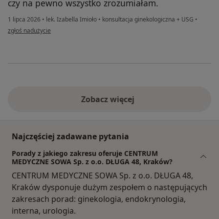
czy na pewno wszystko zrozumiałam.
1 lipca 2026
•
lek. Izabella Imioło
•
konsultacja ginekologiczna + USG
•
w opinii użytkownika Julia
zgłoś nadużycie
Zobacz więcej
Najczęściej zadawane pytania
Porady z jakiego zakresu oferuje CENTRUM
MEDYCZNE SOWA Sp. z o.o. DŁUGA 48, Kraków?
CENTRUM MEDYCZNE SOWA Sp. z o.o. DŁUGA 48,
Kraków dysponuje dużym zespołem o następujących
zakresach porad: ginekologia, endokrynologia,
interna, urologia.