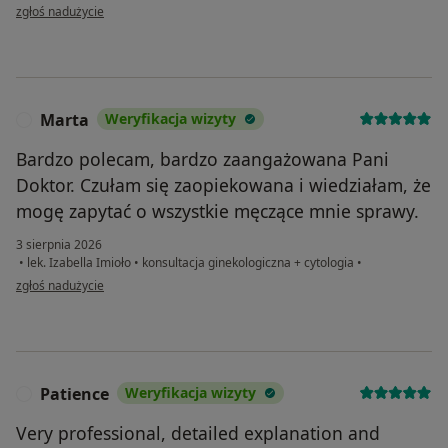
w opinii użytkownika W.C.
zgłoś nadużycie
Marta
Weryfikacja wizyty
M
Bardzo polecam, bardzo zaangażowana Pani
Doktor. Czułam się zaopiekowana i wiedziałam, że
mogę zapytać o wszystkie męczące mnie sprawy.
3 sierpnia 2026
•
lek. Izabella Imioło
•
konsultacja ginekologiczna + cytologia
•
w opinii użytkownika Marta
zgłoś nadużycie
Patience
Weryfikacja wizyty
P
Very professional, detailed explanation and