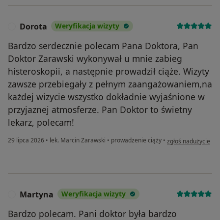
Dorota
Weryfikacja wizyty
D
Bardzo serdecznie polecam Pana Doktora, Pan
Doktor Zarawski wykonywał u mnie zabieg
histeroskopii, a następnie prowadził ciąże. Wizyty
zawsze przebiegały z pełnym zaangażowaniem,na
każdej wizycie wszystko dokładnie wyjaśnione w
przyjaznej atmosferze. Pan Doktor to świetny
lekarz, polecam!
w opinii użytkowni
29 lipca 2026
•
lek. Marcin Zarawski
•
prowadzenie ciąży
•
zgłoś nadużycie
Martyna
Weryfikacja wizyty
M
Bardzo polecam. Pani doktor była bardzo