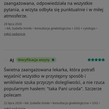
zaangażowana, odpowiedziała na wszystkie
pytania, a wizyta odbyła się punktualnie i w miłej
atmosferze.
28 lipca 2026
•
lek. Izabella Imioło
•
konsultacja ginekologiczna + USG + cytologia
•
w opinii użytkownika Martyna
zgłoś nadużycie
AJ
Weryfikacja wizyty
A
Świetna zaangażowana lekarka, która potrafi
wyjaśnić wszystko w przystępny sposób i
wnikliwie szuka przyczyn dolegliwości, a nie rzuca
popularnym hasłem: "taka Pani uroda". Szczerze
polecam
22 lipca 2026
•
lek. Izabella Imioło
•
konsultacja ginekologiczna + USG
•
w opinii użytkownika AJ
zgłoś nadużycie