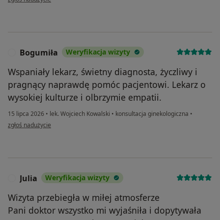
Bogumiła
Weryfikacja wizyty
B
Wspaniały lekarz, świetny diagnosta, życzliwy i
pragnący naprawdę pomóc pacjentowi. Lekarz o
wysokiej kulturze i olbrzymie empatii.
15 lipca 2026
•
lek. Wojciech Kowalski
•
konsultacja ginekologiczna
•
w opinii użytkownika Bogumiła
zgłoś nadużycie
Julia
Weryfikacja wizyty
J
Wizyta przebiegła w miłej atmosferze
Pani doktor wszystko mi wyjaśniła i dopytywała