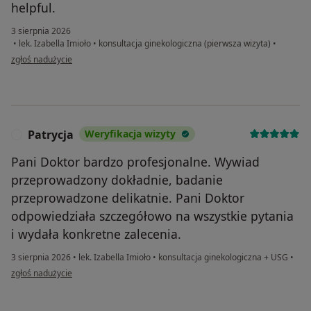
helpful.
3 sierpnia 2026
•
lek. Izabella Imioło
•
konsultacja ginekologiczna (pierwsza wizyta)
•
w opinii użytkownika Patience
zgłoś nadużycie
Patrycja
Weryfikacja wizyty
P
Pani Doktor bardzo profesjonalne. Wywiad
przeprowadzony dokładnie, badanie
przeprowadzone delikatnie. Pani Doktor
odpowiedziała szczegółowo na wszystkie pytania
i wydała konkretne zalecenia.
3 sierpnia 2026
•
lek. Izabella Imioło
•
konsultacja ginekologiczna + USG
•
w opinii użytkownika Patrycja
zgłoś nadużycie