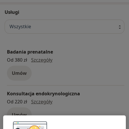
Usługi
Wszystkie
Badania prenatalne
Badania prenatalne
Od 380 zł
Szczegóły
Umów
Konsultacja endokrynologiczna
Konsultacja endokrynologiczna
Od 220 zł
Szczegóły
Umów