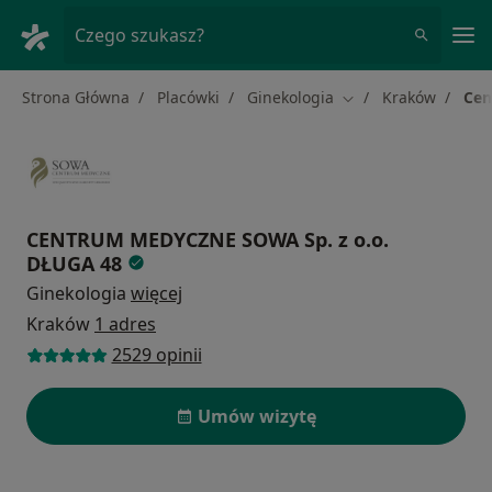
Me
Czego szukasz?
Strona Główna
Placówki
Ginekologia
Kraków
Cen
Zmień miasto
CENTRUM MEDYCZNE SOWA Sp. z o.o.
DŁUGA 48
Ginekologia
więcej
Kraków
1 adres
2529 opinii
Umów wizytę