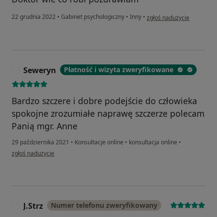
w opinii użytkownika Kryst
22 grudnia 2022
•
Gabinet psychologiczny
•
Inny
•
zgłoś nadużycie
Seweryn
Płatność i wizyta zweryfikowane
S
Bardzo szczere i dobre podejście do człowieka
spokojne zrozumiałe naprawę szczerze polecam
Panią mgr. Anne
29 października 2021
•
Konsultacje online
•
konsultacja online
•
w opinii użytkownika Seweryn
zgłoś nadużycie
J.Strz
Numer telefonu zweryfikowany
J