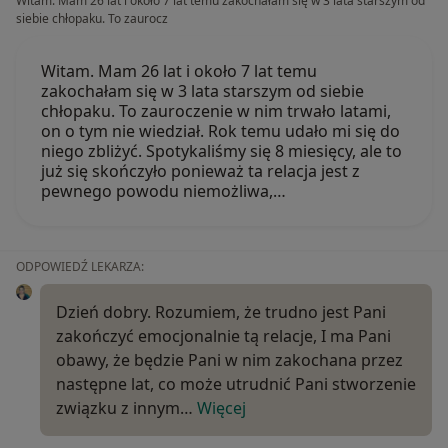
Witam. Mam 26 lat i około 7 lat temu zakochałam się w 3 lata starszym od
siebie chłopaku. To zaurocz
Witam. Mam 26 lat i około 7 lat temu
zakochałam się w 3 lata starszym od siebie
chłopaku. To zauroczenie w nim trwało latami,
on o tym nie wiedział. Rok temu udało mi się do
niego zbliżyć. Spotykaliśmy się 8 miesięcy, ale to
już się skończyło ponieważ ta relacja jest z
pewnego powodu niemożliwa,…
ODPOWIEDŹ LEKARZA:
Dzień dobry. Rozumiem, że trudno jest Pani
zakończyć emocjonalnie tą relacje, I ma Pani
obawy, że będzie Pani w nim zakochana przez
następne lat, co może utrudnić Pani stworzenie
związku z innym…
Więcej