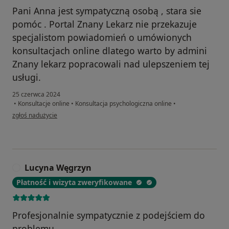
Pani Anna jest sympatyczną osobą , stara sie
pomóc . Portal Znany Lekarz nie przekazuje
specjalistom powiadomień o umówionych
konsultacjach online dlatego warto by admini
Znany lekarz popracowali nad ulepszeniem tej
usługi.
25 czerwca 2024
•
Konsultacje online
•
Konsultacja psychologiczna online
•
w opinii użytkownika Gg
zgłoś nadużycie
Lucyna Węgrzyn
L
Płatność i wizyta zweryfikowane
Profesjonalnie sympatycznie z podejściem do
problemu.