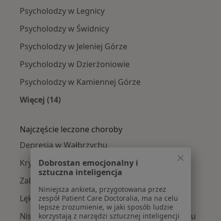
Psycholodzy w Legnicy
Psycholodzy w Świdnicy
Psycholodzy w Jeleniej Górze
Psycholodzy w Dzierżoniowie
Psycholodzy w Kamiennej Górze
Więcej (14)
Więcej w kategorii: W pobliżu Wałbrzycha
Najczęście leczone choroby
Depresja w Wałbrzychu
Dobrostan emocjonalny i
Kryzys emocjonalny w Wałbrzychu
sztuczna inteligencja
Zaburzenia lękowe w Wałbrzychu
Niniejsza ankieta, przygotowana przez
Lęki w Wałbrzychu
zespół Patient Care Doctoralia, ma na celu
lepsze zrozumienie, w jaki sposób ludzie
Niskie poczucie własnej wartości w Wałbrzychu
korzystają z narzędzi sztucznej inteligencji