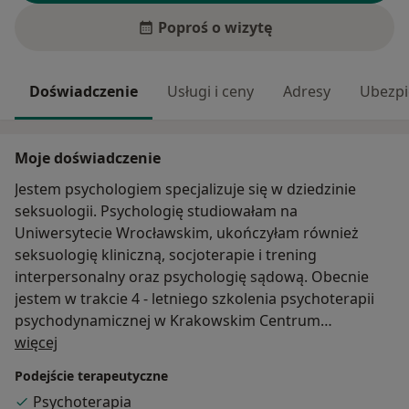
Poproś o wizytę
Doświadczenie
Usługi i ceny
Adresy
Ubezpi
Moje doświadczenie
Jestem psychologiem specjalizuje się w dziedzinie
seksuologii. Psychologię studiowałam na
Uniwersytecie Wrocławskim, ukończyłam również
seksuologię kliniczną, socjoterapie i trening
interpersonalny oraz psychologię sądową. Obecnie
jestem w trakcie 4 - letniego szkolenia psychoterapii
psychodynamicznej w Krakowskim Centrum
O mnie
Psychodynamicznym. Cały czas podnoszę swoje
więcej
kwalifikacje biorąc udział w kursach i konferencjach.
Podejście terapeutyczne
Pracuje w Wojewódzkim Centrum Psychiatrii
Psychoterapia
Długoterminowej w Stroniu Śląskim. Moja praca