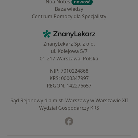
Noa Notes
nowość
Baza wiedzy
Centrum Pomocy dla Specjalisty
Kontakt
ZnanyLekarz - Strona główna
ZnanyLekarz Sp. z o.o.
ul. Kolejowa 5/7
01-217 Warszawa, Polska
NIP: ⁠7010224868
KRS: ⁠0000347997
REGON: ⁠142276657
Sąd Rejonowy dla m.st. Warszawy w Warszawie XII
Wydział Gospodarczy KRS
Facebook
otwiera się w nowej karcie