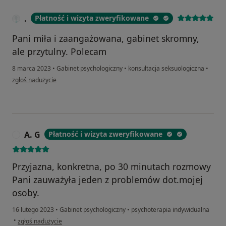
.
Płatność i wizyta zweryfikowane
Pani miła i zaangażowana, gabinet skromny,
ale przytulny. Polecam
8 marca 2023
•
Gabinet psychologiczny
•
konsultacja seksuologiczna
•
w opinii użytkownika .
zgłoś nadużycie
A. G
Płatność i wizyta zweryfikowane
A
Przyjazna, konkretna, po 30 minutach rozmowy
Pani zauważyła jeden z problemów dot.mojej
osoby.
16 lutego 2023
•
Gabinet psychologiczny
•
psychoterapia indywidualna
w opinii użytkownika A. G
•
zgłoś nadużycie