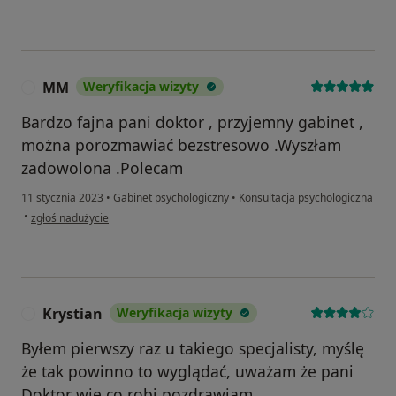
MM
Weryfikacja wizyty
M
Bardzo fajna pani doktor , przyjemny gabinet ,
można porozmawiać bezstresowo .Wyszłam
zadowolona .Polecam
11 stycznia 2023
•
Gabinet psychologiczny
•
Konsultacja psychologiczna
w opinii użytkownika MM
•
zgłoś nadużycie
Krystian
Weryfikacja wizyty
K
Byłem pierwszy raz u takiego specjalisty, myślę
że tak powinno to wyglądać, uważam że pani
Doktor wie co robi pozdrawiam