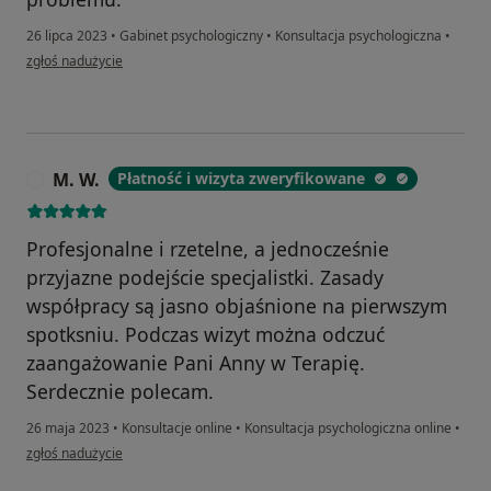
26 lipca 2023
•
Gabinet psychologiczny
•
Konsultacja psychologiczna
•
w opinii użytkownika Lucyna Węgrzyn
zgłoś nadużycie
M. W.
Płatność i wizyta zweryfikowane
M
Profesjonalne i rzetelne, a jednocześnie
przyjazne podejście specjalistki. Zasady
współpracy są jasno objaśnione na pierwszym
spotksniu. Podczas wizyt można odczuć
zaangażowanie Pani Anny w Terapię.
Serdecznie polecam.
26 maja 2023
•
Konsultacje online
•
Konsultacja psychologiczna online
•
w opinii użytkownika M. W.
zgłoś nadużycie