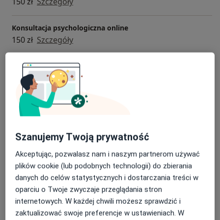
150 zł
Szczegóły
Konsultacja psychologiczna online
150 zł
Szczegóły
Konsultacja seksuologiczna
150 zł
Szczegóły
Psychoterapia
150 zł
Szczegóły
Szanujemy Twoją prywatność
Psychoterapia indywidualna
150 zł
Szczegóły
Akceptując, pozwalasz nam i naszym partnerom używać
plików cookie (lub podobnych technologii) do zbierania
danych do celów statystycznych i dostarczania treści w
+ 4 usługi
oparciu o Twoje zwyczaje przeglądania stron
internetowych. W każdej chwili możesz sprawdzić i
W jaki sposób ustalane są ceny?
zaktualizować swoje preferencje w ustawieniach. W