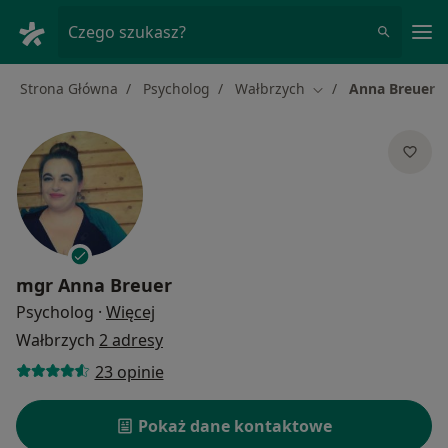
Me
Czego szukasz?
Strona Główna
Psycholog
Wałbrzych
Anna Breuer
Zmień miasto
mgr
Anna Breuer
O specjalizacjach
Psycholog
·
Więcej
Wałbrzych
2 adresy
23 opinie
Pokaż dane kontaktowe