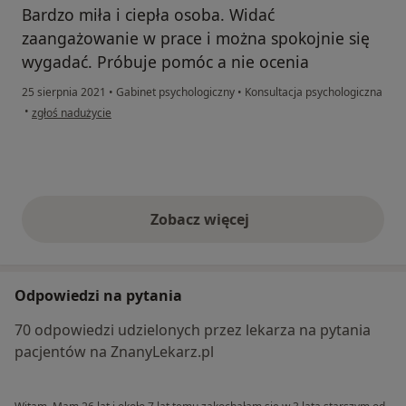
Bardzo miła i ciepła osoba. Widać
zaangażowanie w prace i można spokojnie się
wygadać. Próbuje pomóc a nie ocenia
25 sierpnia 2021
•
Gabinet psychologiczny
•
Konsultacja psychologiczna
w opinii użytkownika J.Strz
•
zgłoś nadużycie
Zobacz więcej
opinie powyżej
Odpowiedzi na pytania
70 odpowiedzi udzielonych przez lekarza na pytania
pacjentów na ZnanyLekarz.pl