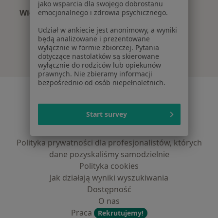
jako wsparcia dla swojego dobrostanu
Więcej (15)
emocjonalnego i zdrowia psychicznego.
Więcej w kategorii: Najczęście leczone chorob
Udział w ankiecie jest anonimowy, a wyniki
będą analizowane i prezentowane
wyłącznie w formie zbiorczej. Pytania
dotyczące nastolatków są skierowane
wyłącznie do rodziców lub opiekunów
prawnych. Nie zbieramy informacji
bezpośrednio od osób niepełnoletnich.
Serwis
Regulamin
Start survey
Polityka prywatności pacjentów
Polityka prywatności profesjonalistów
Polityka prywatności dla profesjonalistów, których
dane pozyskaliśmy samodzielnie
Polityka cookies
Jak działają wyniki wyszukiwania
Dostępność
O nas
Praca
Rekrutujemy!