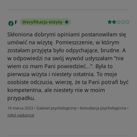
F
Weryfikacja wizyty
Skłoniona dobrymi opiniami postanowiłam się
umówić na wizytę. Pomieszczenie, w którym
zostałam przyjęta było odpychające, brudne. A
w odpowiedzi na swój wywód usłyszałam "nie
wiem co mam Pani powiedzieć...". Była to
pierwsza wizyta i niestety ostatnia. To moje
osobiste odczucia, wierzę, że ta Pani potrafi być
kompetentna, ale niestety nie w moim
przypadku.
16 marca 2023
•
Gabinet psychologiczny
•
Konsultacja psychologiczna
•
w opinii użytkownika F
zgłoś nadużycie