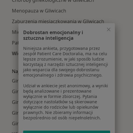
Menopauza w Gliwicach
Zaburzenia miesiączkowania w Gliwicach
Mięśniaki macicy w Gliwicach
Dobrostan emocjonalny i
sztuczna inteligencja
Patologia ciąży w Gliwicach
Niniejsza ankieta, przygotowana przez
Więcej (15)
zespół Patient Care Doctoralia, ma na celu
lepsze zrozumienie, w jaki sposób ludzie
Więcej w kategorii: Najczęście leczone chorob
korzystają z narzędzi sztucznej inteligencji
jako wsparcia dla swojego dobrostanu
Najpopularniejsze ubezpieczenia
emocjonalnego i zdrowia psychicznego.
Ginekolodzy z Enel-med w Gliwicach
Udział w ankiecie jest anonimowy, a wyniki
Ginekolodzy z Allianz w Gliwicach
będą analizowane i prezentowane
wyłącznie w formie zbiorczej. Pytania
Ginekolodzy z PZU Zdrowie w Gliwicach
dotyczące nastolatków są skierowane
wyłącznie do rodziców lub opiekunów
Ginekolodzy z POLMED w Gliwicach
prawnych. Nie zbieramy informacji
bezpośrednio od osób niepełnoletnich.
Ginekolodzy z LUX MED w Gliwicach