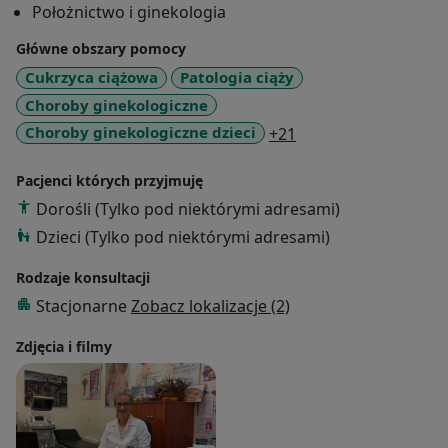
Położnictwo i ginekologia
Główne obszary pomocy
Cukrzyca ciążowa
Patologia ciąży
Choroby ginekologiczne
a11y_sr_more_disea
Choroby ginekologiczne dzieci
+21
Pacjenci których przyjmuję
Dorośli (Tylko pod niektórymi adresami)
Dzieci (Tylko pod niektórymi adresami)
Rodzaje konsultacji
Stacjonarne
Zobacz lokalizacje (2)
Zdjęcia i filmy