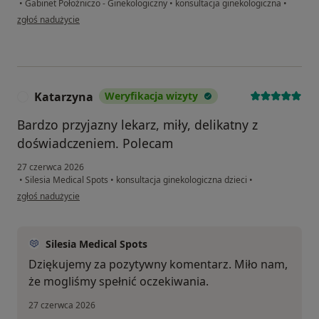
•
Gabinet Położniczo - Ginekologiczny
•
konsultacja ginekologiczna
•
w opinii użytkownika Anna Majcher
zgłoś nadużycie
Katarzyna
Weryfikacja wizyty
K
Bardzo przyjazny lekarz, miły, delikatny z
doświadczeniem. Polecam
27 czerwca 2026
•
Silesia Medical Spots
•
konsultacja ginekologiczna dzieci
•
w opinii użytkownika Katarzyna
zgłoś nadużycie
Silesia Medical Spots
Dziękujemy za pozytywny komentarz. Miło nam,
że mogliśmy spełnić oczekiwania.
27 czerwca 2026