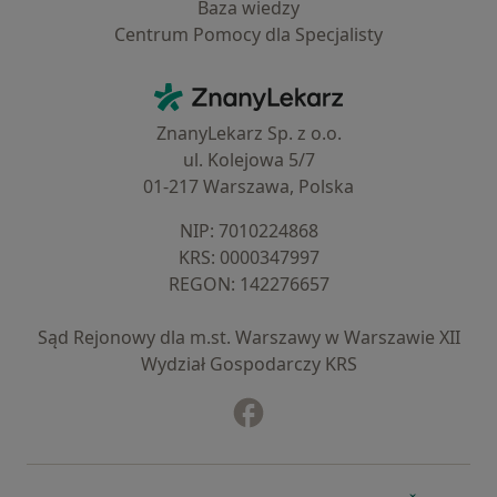
Baza wiedzy
Centrum Pomocy dla Specjalisty
Kontakt
ZnanyLekarz - Strona główna
ZnanyLekarz Sp. z o.o.
ul. Kolejowa 5/7
01-217 Warszawa, Polska
NIP: ⁠7010224868
KRS: ⁠0000347997
REGON: ⁠142276657
Sąd Rejonowy dla m.st. Warszawy w Warszawie XII
Wydział Gospodarczy KRS
Facebook
otwiera się w nowej karcie