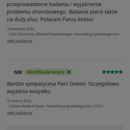
przeprowadzone badania i wyjaśnienie
problemu chorobowego. Badanie piersi także
na duży plus. Polecam Panią doktor.
24 kwietnia 2026
•
CM Chemiczna, BDental Stomatologia
•
konsultacja ginekologiczna
•
w opinii użytkownika M.Sz.
zgłoś nadużycie
NW
Weryfikacja wizyty
N
Bardzo sympatyczna Pani Doktor. Szczegółowo
wyjaśnia wszystko.
31 marca 2026
•
Silesia Medical Spots
•
konsultacja ginekologiczna + USG
•
w opinii użytkownika NW
zgłoś nadużycie