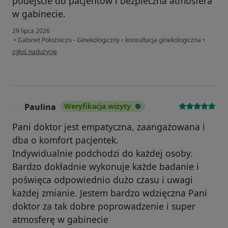
podejście do pacjentów i bezpieczna atmosfera
w gabinecie.
29 lipca 2026
•
Gabinet Położniczo - Ginekologiczny
•
konsultacja ginekologiczna
•
w opinii użytkownika ZP
zgłoś nadużycie
Paulina
Weryfikacja wizyty
P
Pani doktor jest empatyczna, zaangażowana i
dba o komfort pacjentek.
Indywidualnie podchodzi do każdej osoby.
Bardzo dokładnie wykonuje każde badanie i
poświęca odpowiednio dużo czasu i uwagi
każdej zmianie. Jestem bardzo wdzięczna Pani
doktor za tak dobre poprowadzenie i super
atmosferę w gabinecie