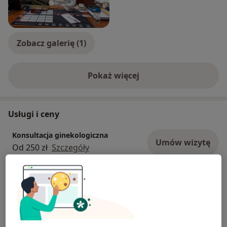
Zobacz galerię (1)
Pokaż więcej
o doświadczeniu
Usługi i ceny
Konsultacja ginekologiczna
Umów wizytę
Od 250 zł
Szczegóły
Konsultacja ginekologiczna dzieci
300 zł
Szczegóły
Antykoncepcja