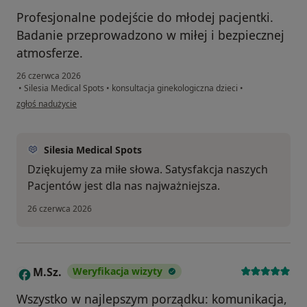
Profesjonalne podejście do młodej pacjentki.
Badanie przeprowadzono w miłej i bezpiecznej
atmosferze.
26 czerwca 2026
•
Silesia Medical Spots
•
konsultacja ginekologiczna dzieci
•
w opinii użytkownika HO
zgłoś nadużycie
Silesia Medical Spots
Dziękujemy za miłe słowa. Satysfakcja naszych
Pacjentów jest dla nas najważniejsza.
26 czerwca 2026
M.Sz.
Weryfikacja wizyty
M
Wszystko w najlepszym porządku: komunikacja,