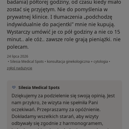
badania) półtorej godziny, od czasu kiedy miało
zostać się przyjętym. Nie do pomyślenia w
prywatnej klinice. I tłumaczenia „podchodzę
indywidualnie do pacjentki” mnie nie kupują.
Wystarczy umówić je co pół godziny a nie co 15
minut.. ale cóż.. zawsze role grają pieniążki. nie
polecam.
24 lipca 2026
•
Silesia Medical Spots
•
konsultacja ginekologiczna + cytologia
•
w opinii użytkownika Pacjent
zgłoś nadużycie
Silesia Medical Spots
Dziękujemy za podzielenie się swoją opinią. Jest
nam przykro, że wizyta nie spełniła Pani
oczekiwań. Przepraszamy za opóźnienie.
Dokładamy wszelkich starań, aby wizyty
odbywały się zgodnie z harmonogramem,