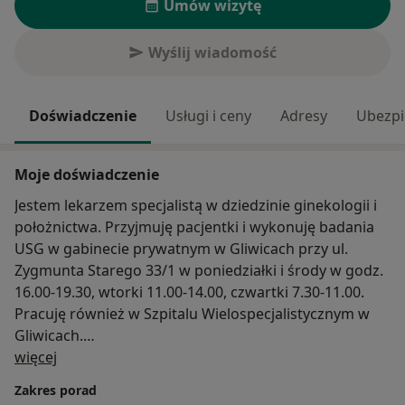
Umów wizytę
Wyślij wiadomość
Doświadczenie
Usługi i ceny
Adresy
Ubezpi
Moje doświadczenie
Jestem lekarzem specjalistą w dziedzinie ginekologii i
położnictwa. Przyjmuję pacjentki i wykonuję badania
USG w gabinecie prywatnym w Gliwicach przy ul.
Zygmunta Starego 33/1 w poniedziałki i środy w godz.
16.00-19.30, wtorki 11.00-14.00, czwartki 7.30-11.00.
Pracuję również w Szpitalu Wielospecjalistycznym w
Gliwicach.
O mnie
Posiadam doświadczenie w ultrasonografii ciąży i
więcej
ginekologicznej, badania prenatalne usg 3D\4D.
Zakres porad