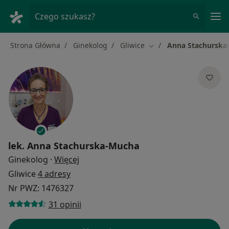
Me
Czego szukasz?
Strona Główna
Ginekolog
Gliwice
Anna Stachurska
Zmień miasto
lek.
Anna Stachurska-Mucha
O specjalizacjach
Ginekolog
·
Więcej
Gliwice
4 adresy
Nr PWZ: 1476327
31 opinii