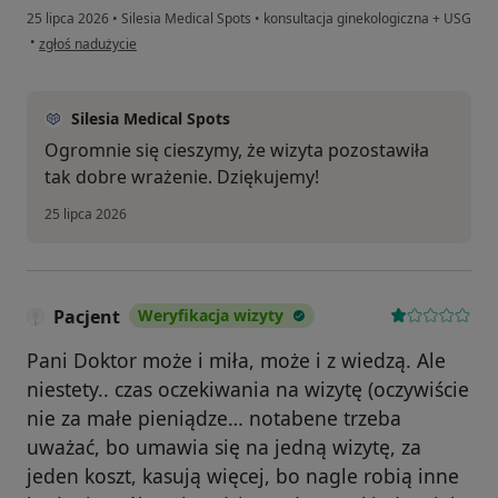
25 lipca 2026
•
Silesia Medical Spots
•
konsultacja ginekologiczna + USG
w opinii użytkownika Paulina
•
zgłoś nadużycie
Silesia Medical Spots
Ogromnie się cieszymy, że wizyta pozostawiła
tak dobre wrażenie. Dziękujemy!
25 lipca 2026
Pacjent
Weryfikacja wizyty
Pani Doktor może i miła, może i z wiedzą. Ale
niestety.. czas oczekiwania na wizytę (oczywiście
nie za małe pieniądze… notabene trzeba
uważać, bo umawia się na jedną wizytę, za
jeden koszt, kasują więcej, bo nagle robią inne