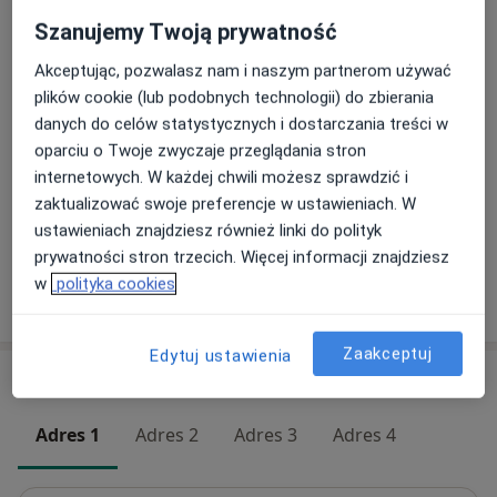
Szczegóły
Szanujemy Twoją prywatność
Badania ginekologiczne
Akceptując, pozwalasz nam i naszym partnerom używać
100 zł
Szczegóły
plików cookie (lub podobnych technologii) do zbierania
danych do celów statystycznych i dostarczania treści w
Ginekologia dziecięca
oparciu o Twoje zwyczaje przeglądania stron
Od 300 zł
Szczegóły
internetowych. W każdej chwili możesz sprawdzić i
zaktualizować swoje preferencje w ustawieniach. W
+ 8 usług
ustawieniach znajdziesz również linki do polityk
prywatności stron trzecich. Więcej informacji znajdziesz
w
polityka cookies
W jaki sposób ustalane są ceny?
Zaakceptuj
Edytuj ustawienia
Adresy (4)
Adres 1
Adres 2
Adres 3
Adres 4