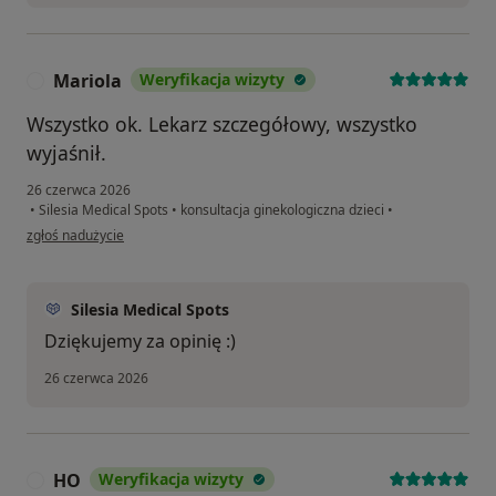
Mariola
Weryfikacja wizyty
M
Wszystko ok. Lekarz szczegółowy, wszystko
wyjaśnił.
26 czerwca 2026
•
Silesia Medical Spots
•
konsultacja ginekologiczna dzieci
•
w opinii użytkownika Mariola
zgłoś nadużycie
Silesia Medical Spots
Dziękujemy za opinię :)
26 czerwca 2026
HO
Weryfikacja wizyty
H