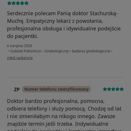
Serdecznie polecam Panią doktor Stachurską-
Muchę. Empatyczny lekarz z powołania,
profesjonalna obsługa i idywidualne podejście
do pacjentki.
6 sierpnia 2026
•
Gabinet Położniczo - Ginekologiczny
•
badania ginekologiczne
•
w opinii użytkownika Pacjentka
zgłoś nadużycie
ZP
Numer telefonu zweryfikowany
Z
Doktor bardzo profesjonalna, pomocna,
odbiera telefony i służy pomocą. Chodzę od lat
i nie zmieniłabym na nikogo innego. Zawsze
znajdzie termin jeśli trzeba. Indywidualne