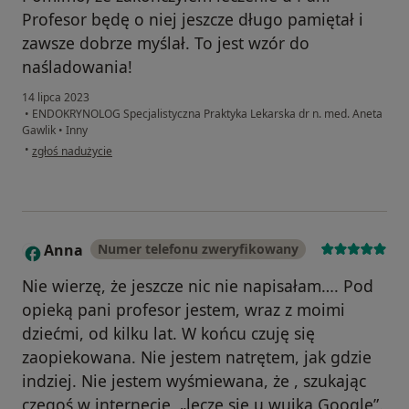
Profesor będę o niej jeszcze długo pamiętał i
zawsze dobrze myślał. To jest wzór do
naśladowania!
14 lipca 2023
•
ENDOKRYNOLOG Specjalistyczna Praktyka Lekarska dr n. med. Aneta
Gawlik
•
Inny
w opinii użytkownika D.Pysz-Waberski
•
zgłoś nadużycie
Anna
Numer telefonu zweryfikowany
A
Nie wierzę, że jeszcze nic nie napisałam…. Pod
opieką pani profesor jestem, wraz z moimi
dziećmi, od kilku lat. W końcu czuję się
zaopiekowana. Nie jestem natrętem, jak gdzie
indziej. Nie jestem wyśmiewana, że , szukając
czegoś w internecie, „leczę się u wujka Google”.