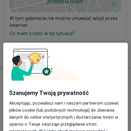
Powiększ mapę
otwiera się w nowej karcie
Dostępność
W tym gabinecie nie można umawiać wizyt przez
internet
Co mam zrobić w tej sytuacji?
Pokaż więcej
o adresie
Ubezpieczenia - brak akceptowanych
Ten specjalista przyjmuje wyłącznie pacjentów
Szanujemy Twoją prywatność
prywatnych. Możesz opłacić wizytę samodzielnie lub
znaleźć innego specjalistę, który akceptuje Twoje
Akceptując, pozwalasz nam i naszym partnerom używać
ubezpieczenie.
plików cookie (lub podobnych technologii) do zbierania
danych do celów statystycznych i dostarczania treści w
oparciu o Twoje zwyczaje przeglądania stron
Szukaj specjalistów według ubezpieczenia