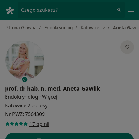
Me
Czego szukasz?
Strona Główna
Endokrynolog
Katowice
Aneta Gawl
Zmień miasto
prof. dr hab. n. med.
Aneta Gawlik
O specjalizacjach
Endokrynolog
·
Więcej
Katowice
2 adresy
Nr PWZ: 7564309
17 opinii