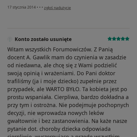
w opinii użytkownika Konto zostało usunięte
17 stycznia 2014
•
•
•
zgłoś nadużycie
Konto zostało usunięte
Witam wszystkich Forumowiczów. Z Panią
docent A. Gawlik mam do czynienia w zasadzie
od niedawna, ale chcę się z Wami podzielić
swoją opinią i wrażeniami. Do Pani doktor
trafiliśmy (ja i moje dziecko) zupełnie przez
przypadek, ale WARTO BYŁO. Ta kobieta jest po
prostu wspaniała. Cierpliwa, bardzo dokładna a
przy tym i ostrożna. Nie podejmuje pochopnych
decyzji, nie wprowadza nowych leków
gwałtownie i bez zastanowienia. Na każe nasze
pytanie dot. choroby dziecka odpowiada
cierpliwie, wyczerpująco a przede wszystkim