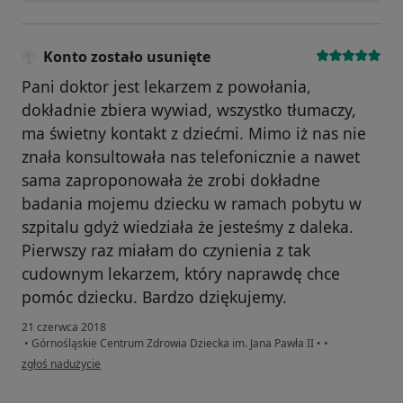
Konto zostało usunięte
Pani doktor jest lekarzem z powołania,
dokładnie zbiera wywiad, wszystko tłumaczy,
ma świetny kontakt z dziećmi. Mimo iż nas nie
znała konsultowała nas telefonicznie a nawet
sama zaproponowała że zrobi dokładne
badania mojemu dziecku w ramach pobytu w
szpitalu gdyż wiedziała że jesteśmy z daleka.
Pierwszy raz miałam do czynienia z tak
cudownym lekarzem, który naprawdę chce
pomóc dziecku. Bardzo dziękujemy.
21 czerwca 2018
•
Górnośląskie Centrum Zdrowia Dziecka im. Jana Pawła II
•
•
w opinii użytkownika Konto zostało usunięte
zgłoś nadużycie