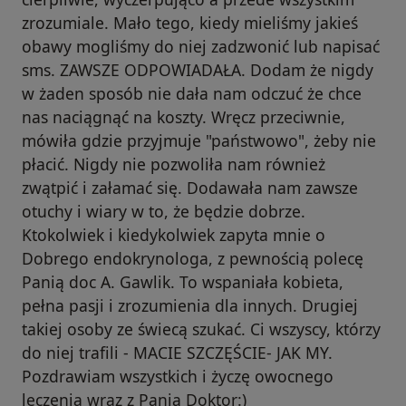
zrozumiale. Mało tego, kiedy mieliśmy jakieś
obawy mogliśmy do niej zadzwonić lub napisać
sms. ZAWSZE ODPOWIADAŁA. Dodam że nigdy
w żaden sposób nie dała nam odczuć że chce
nas naciągnąć na koszty. Wręcz przeciwnie,
mówiła gdzie przyjmuje "państwowo", żeby nie
płacić. Nigdy nie pozwoliła nam również
zwątpić i załamać się. Dodawała nam zawsze
otuchy i wiary w to, że będzie dobrze.
Ktokolwiek i kiedykolwiek zapyta mnie o
Dobrego endokrynologa, z pewnością polecę
Panią doc A. Gawlik. To wspaniała kobieta,
pełna pasji i zrozumienia dla innych. Drugiej
takiej osoby ze świecą szukać. Ci wszyscy, którzy
do niej trafili - MACIE SZCZĘŚCIE- JAK MY.
Pozdrawiam wszystkich i życzę owocnego
leczenia wraz z Panią Doktor:)