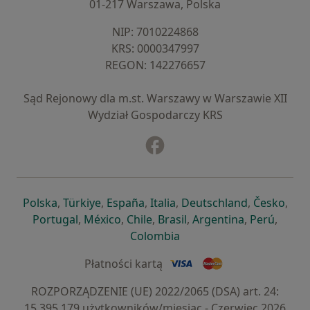
01-217 Warszawa, Polska
NIP: ⁠7010224868
KRS: ⁠0000347997
REGON: ⁠142276657
Sąd Rejonowy dla m.st. Warszawy w Warszawie XII
Wydział Gospodarczy KRS
Facebook
otwiera się w nowej karcie
otwiera się w nowej karcie
otwiera się w nowej karcie
otwiera się w nowej karcie
otwiera się w nowej karci
otwiera się
otwi
Polska
,
Türkiye
,
España
,
Italia
,
Deutschland
,
Česko
,
otwiera się w nowej karcie
otwiera się w nowej karcie
otwiera się w nowej karcie
otwiera się w nowej kar
otwiera się 
otwier
Portugal
,
México
,
Chile
,
Brasil
,
Argentina
,
Perú
,
otwiera się w nowej karc
Colombia
Płatności kartą
ROZPORZĄDZENIE (UE) 2022/2065 (DSA) art. 24:
15.395.179 użytkowników/miesiąc - Czerwiec 2026