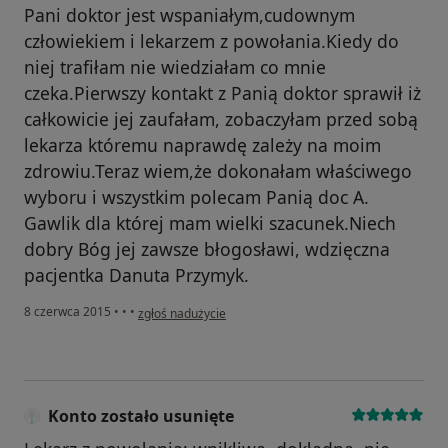
Pani doktor jest wspaniałym,cudownym
człowiekiem i lekarzem z powołania.Kiedy do
niej trafiłam nie wiedziałam co mnie
czeka.Pierwszy kontakt z Panią doktor sprawił iż
całkowicie jej zaufałam, zobaczyłam przed sobą
lekarza któremu naprawdę zależy na moim
zdrowiu.Teraz wiem,że dokonałam właściwego
wyboru i wszystkim polecam Panią doc A.
Gawlik dla której mam wielki szacunek.Niech
dobry Bóg jej zawsze błogosławi, wdzięczna
pacjentka Danuta Przymyk.
w opinii użytkownika Konto zostało usunięte
8 czerwca 2015
•
•
•
zgłoś nadużycie
Konto zostało usunięte