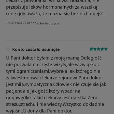
Lekarz z powołania; wnikliwa, dokładna, nie
przepisuje leków hormonalnych za wszelką
cenę gdy uważa, że można się bez nich obejść.
w opinii użytkownika Konto zostało usunięte
13 czerwca 2014
•
•
•
zgłoś nadużycie
Konto zostało usunięte
U Pani doktor byłam z moją mamą.Odległość
nie pozwala na częste wizyty,ale w związku z
tymi ograniczeniami,wybrała lek,którego nie
zakwestionowali lekarze rejonowi.Pani doktor
jest miła,sympatyczna.Człowiek nie czuje się jak
pacjent,ale jak gość,który wpadł na
gogawędkę.Takich lekarzy jest garstka.Zero
stresu,strachu i nie wiedzy.Wszystko dokładnie
wyjaśni.Ukłony dla Pani doktor.