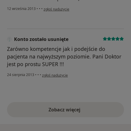
w opinii użytkownika Konto zostało usunięte
12 września 2013
•
•
•
zgłoś nadużycie
Konto zostało usunięte
Zarówno kompetencje jak i podejście do
pacjenta na najwyższym poziomie. Pani Doktor
jest po prostu SUPER !!!
w opinii użytkownika Konto zostało usunięte
24 sierpnia 2013
•
•
•
zgłoś nadużycie
Zobacz więcej
opinie powyżej