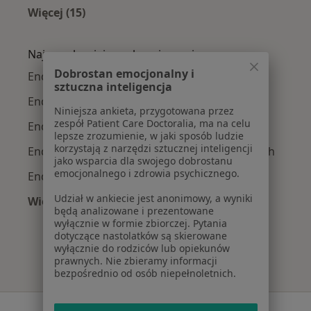
Więcej (15)
Więcej w kategorii: Najczęście leczone chorob
Najpopularniejsze ubezpieczenia
Dobrostan emocjonalny i
Endokrynolodzy z Allianz w Katowicach
sztuczna inteligencja
Endokrynolodzy z POLMED w Katowicach
Niniejsza ankieta, przygotowana przez
zespół Patient Care Doctoralia, ma na celu
Endokrynolodzy z Signal Iduna w Katowicach
lepsze zrozumienie, w jaki sposób ludzie
korzystają z narzędzi sztucznej inteligencji
Endokrynolodzy z Medica Polska w Katowicach
jako wsparcia dla swojego dobrostanu
emocjonalnego i zdrowia psychicznego.
Endokrynolodzy z Compensa w Katowicach
Udział w ankiecie jest anonimowy, a wyniki
Więcej (8)
będą analizowane i prezentowane
Więcej w kategorii: Najpopularniejsze ubezpie
wyłącznie w formie zbiorczej. Pytania
dotyczące nastolatków są skierowane
wyłącznie do rodziców lub opiekunów
prawnych. Nie zbieramy informacji
bezpośrednio od osób niepełnoletnich.
Serwis