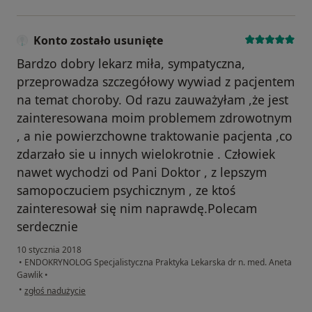
Konto zostało usunięte
Bardzo dobry lekarz miła, sympatyczna,
przeprowadza szczegółowy wywiad z pacjentem
na temat choroby. Od razu zauważyłam ,że jest
zainteresowana moim problemem zdrowotnym
, a nie powierzchowne traktowanie pacjenta ,co
zdarzało sie u innych wielokrotnie . Człowiek
nawet wychodzi od Pani Doktor , z lepszym
samopoczuciem psychicznym , ze ktoś
zainteresował się nim naprawdę.Polecam
serdecznie
10 stycznia 2018
•
ENDOKRYNOLOG Specjalistyczna Praktyka Lekarska dr n. med. Aneta
Gawlik
•
w opinii użytkownika Konto zostało usunięte
•
zgłoś nadużycie