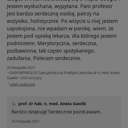
Jestem wysłuchana, wypytana. Pani profesor
jest bardzo serdeczną osobą, patrzy na
wszystko, holistycznie. Po wizycie u niej jestem
uspokojona, nie wpadam w panikę, wiem, że
jestem pod opieką lekarza, dla którego jestem
podmiotem. Merytoryczna, serdeczna,
pozbawiona, tak często spotykanego,
zadufania. Polecam serdecznie.
24 listopada 2021
•
ENDOKRYNOLOG Specjalistyczna Praktyka Lekarska dr n. med. Aneta
Gawlik
•
USG tarczycy
w opinii użytkownika Anna
•
zgłoś nadużycie
prof. dr hab. n. med. Aneta Gawlik
Bardzo dziękuję! Serdecznie pozdrawiam.
26 listopada 2021