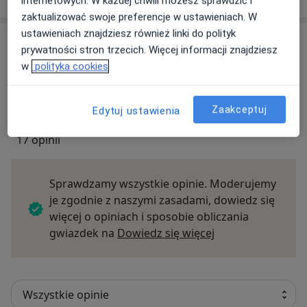
internetowych. W każdej chwili możesz sprawdzić i
zaktualizować swoje preferencje w ustawieniach. W
ustawieniach znajdziesz również linki do polityk
Opinie
prywatności stron trzecich. Więcej informacji znajdziesz
w
polityka cookies
Dodaj swoją opinię
Zaakceptuj
Edytuj ustawienia
17 opinii
Sprawdzamy wszystkie opinie. Moderujemy
je zgodnie z naszymi zasadami, dowiedz się
więcej o opiniach i sposobie obliczania
Dowiedz się więce
gwiazdek na
Dowiedz się więcej