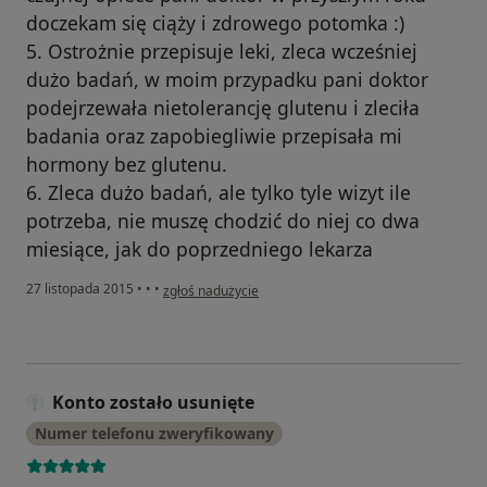
doczekam się ciąży i zdrowego potomka :)
5. Ostrożnie przepisuje leki, zleca wcześniej
dużo badań, w moim przypadku pani doktor
podejrzewała nietolerancję glutenu i zleciła
badania oraz zapobiegliwie przepisała mi
hormony bez glutenu.
6. Zleca dużo badań, ale tylko tyle wizyt ile
potrzeba, nie muszę chodzić do niej co dwa
miesiące, jak do poprzedniego lekarza
w opinii użytkownika Miśka W.
27 listopada 2015
•
•
•
zgłoś nadużycie
Konto zostało usunięte
Numer telefonu zweryfikowany