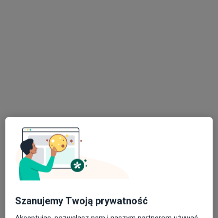
Konsultacja anestezjologiczna
Brak ceny
Specjalista nie oferuje umawiania online pod tym adresem.
Poproś o wizytę
Dostępni specjaliści
Specjaliści znajdują się poza Racibórz, śląskie, w
obszarach bliskich Twojemu wyszukiwaniu.
Szanujemy Twoją prywatność
dr n. med. Anna Szelka-Urbańczyk
Akceptując, pozwalasz nam i naszym partnerom używać