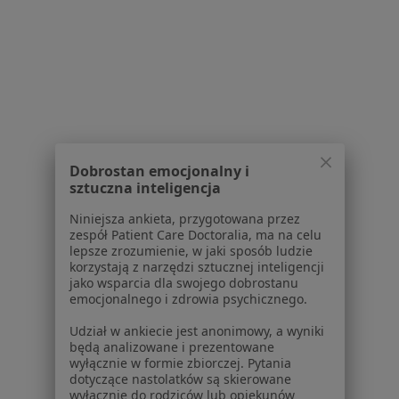
Anestezjolodzy w Jastrzębiu-Zdroju
Anestezjolodzy w Rybniku
Anestezjolodzy w Kędzierzynie-Koźlu
Więcej (14)
Więcej w kategorii: W pobliżu Raciborza
Najczęstsze schorzenia
Dobrostan emocjonalny i
sztuczna inteligencja
Bóle głowy Racibórz
Niniejsza ankieta, przygotowana przez
Choroba Alzheimera Racibórz
zespół Patient Care Doctoralia, ma na celu
lepsze zrozumienie, w jaki sposób ludzie
Choroba Parkinsona Racibórz
korzystają z narzędzi sztucznej inteligencji
jako wsparcia dla swojego dobrostanu
Choroby nerek Racibórz
emocjonalnego i zdrowia psychicznego.
Choroby neurologiczne Racibórz
Udział w ankiecie jest anonimowy, a wyniki
będą analizowane i prezentowane
Więcej (15)
wyłącznie w formie zbiorczej. Pytania
Więcej w kategorii: Najczęstsze schorzenia
dotyczące nastolatków są skierowane
wyłącznie do rodziców lub opiekunów