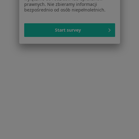
prawnych. Nie zbieramy informacji
bezpośrednio od osób niepełnoletnich.
Strona Główna
Anestezjolog
Racibórz
Zmień miasto
Zmień miasto
Start survey
Serwis
Regulamin
Polityka prywatności pacjentów
Polityka prywatności profesjonalistów
Polityka prywatności dla profesjonalistów, których
dane pozyskaliśmy samodzielnie
Polityka cookies
Jak działają wyniki wyszukiwania
Dostępność
O nas
Praca
Rekrutujemy!