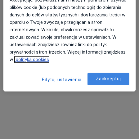
·
Więcej
Anestezjolog
plików cookie (lub podobnych technologii) do zbierania
Ignacego Daszyńskiego 34/2, Gliwice
•
Mapa
danych do celów statystycznych i dostarczania treści w
InCare Centrum Medyczne
oparciu o Twoje zwyczaje przeglądania stron
internetowych. W każdej chwili możesz sprawdzić i
Konsultacja w zakresie leczenia bólu (kolejna wizyta)
250 zł
zaktualizować swoje preferencje w ustawieniach. W
Specjalista nie oferuje umawiania online pod tym adresem.
ustawieniach znajdziesz również linki do polityk
prywatności stron trzecich. Więcej informacji znajdziesz
Poproś o wizytę
w
polityka cookies
Zaakceptuj
Edytuj ustawienia
Inni specjaliści w Twojej okolicy
Obecnie nie ma wolnych miejsc. Sprawdź później
nowe oferty.