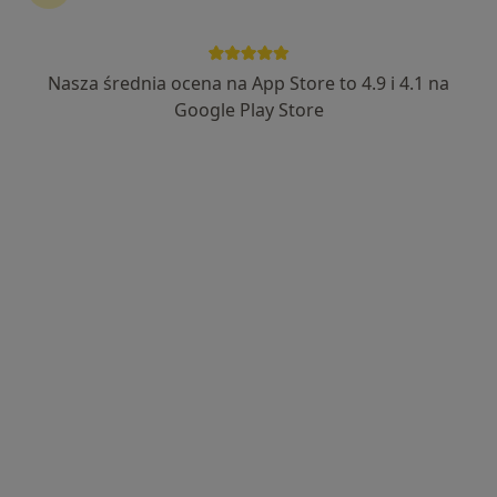
Wodzisław Śląski
•
Mapa
Praktyka Lekarska Gworys Bartłomiej
Specjalista nie oferuje umawiania online pod tym adresem.
Nasza średnia ocena na App Store to 4.9 i 4.1 na
Google Play Store
Poproś o wizytę
AMERICAN HEART OF POLAND S.A.
·
Więcej
Anestezjologia, Kardiologia, Interna
92 opinie
26 Marca 51, Wodzisław Śląski
•
Mapa