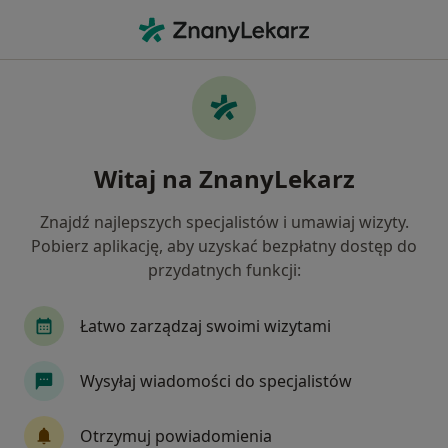
Me
Anestezjolog • Racibórz, śląskie
Filtry
Mapa
Polecani anestezjolodzy w Raciborzu
Witaj na ZnanyLekarz
Jak działają wyniki wyszukiwania
Znajdź najlepszych specjalistów i umawiaj wizyty.
Pobierz aplikację, aby uzyskać bezpłatny dostęp do
przydatnych funkcji:
Łatwo zarządzaj swoimi wizytami
Wysyłaj wiadomości do specjalistów
Bartłomiej Rafał Gworys
Anestezjolog
Otrzymuj powiadomienia