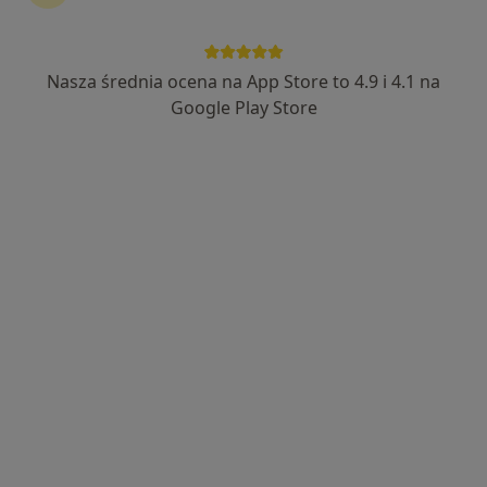
Nasza średnia ocena na App Store to 4.9 i 4.1 na
Centrum Medyczne Gabos
Google Play Store
·
Więcej
Anestezjologia, Ginekologia, Chirurgia
1428 opinii
Inwalidów Wojennych 79, Piekary Śląskie
•
Mapa
Konsultacja w zakresie leczenia bólu
180 zł
Brak dostępnych specjalistów z wolnymi terminami w tym centrum medycznym.
Pokaż profil