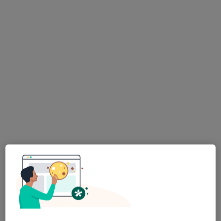
obszarach bliskich Twojemu wyszukiwaniu.
Bezpieczne płatności
lek. Małgorzata Gonera
·
Więcej
Anestezjolog
25 opinii
Ignacego Paderewskiego 63, Katowice
•
Mapa
Hygge Clinic
Konsultacja w zakresie leczenia bólu
300 zł
Specjalista nie oferuje umawiania online pod tym adresem.