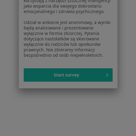
korzystają z narzędzi sztucznej inteligencji
jako wsparcia dla swojego dobrostanu
emocjonalnego i zdrowia psychicznego.
Udział w ankiecie jest anonimowy, a wyniki
będą analizowane i prezentowane
wyłącznie w formie zbiorczej. Pytania
dotyczące nastolatków są skierowane
wyłącznie do rodziców lub opiekunów
prawnych. Nie zbieramy informacji
bezpośrednio od osób niepełnoletnich.
Urszula Danuta Izwaryn
Anestezjolog
Start survey
Kraszewskiego 20 m. 13, Bytom
•
Mapa
Anestezjolog
Specjalista nie oferuje umawiania online pod tym adresem.
Poproś o wizytę
1
2