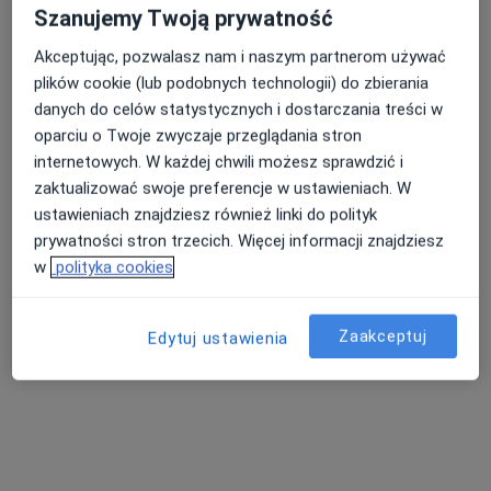
Poproś o wizytę
Szanujemy Twoją prywatność
Akceptując, pozwalasz nam i naszym partnerom używać
plików cookie (lub podobnych technologii) do zbierania
danych do celów statystycznych i dostarczania treści w
oparciu o Twoje zwyczaje przeglądania stron
internetowych. W każdej chwili możesz sprawdzić i
zaktualizować swoje preferencje w ustawieniach. W
ustawieniach znajdziesz również linki do polityk
prywatności stron trzecich. Więcej informacji znajdziesz
Bezpieczne płatności
w
polityka cookies
lek. Agnieszka Staniszewska
·
Więcej
Anestezjolog
Zaakceptuj
Edytuj ustawienia
12 opinii
Ignacego Paderewskiego 63, Katowice
•
Mapa
Hygge Clinic
Konsultacja w zakresie leczenia bólu
300 zł
Specjalista nie oferuje umawiania online pod tym adresem.