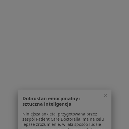
Poproś o wizytę
Ewa Ludwika Podwińska
Anestezjolog
Szymały 208/9, Bytom
•
Mapa
Prywatna Praktyka Lekarska
Dobrostan emocjonalny i
sztuczna inteligencja
Specjalista nie oferuje umawiania online pod tym adresem.
Niniejsza ankieta, przygotowana przez
Poproś o wizytę
zespół Patient Care Doctoralia, ma na celu
lepsze zrozumienie, w jaki sposób ludzie