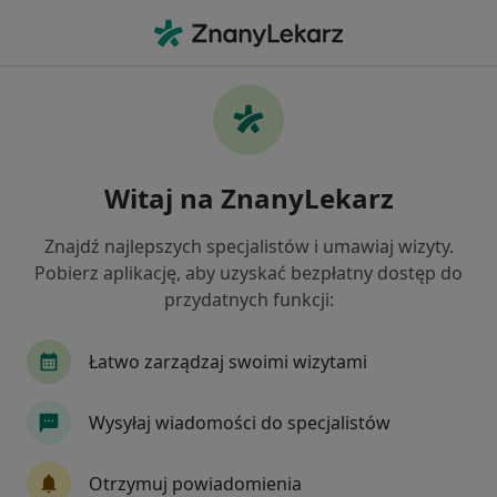
Me
Anestezjolog • Bytom, Polska
Filtry
Ubezpieczenie
Mapa
Polecani anestezjolodzy w Bytomiu
Witaj na ZnanyLekarz
Jak działają wyniki wyszukiwania
Znajdź najlepszych specjalistów i umawiaj wizyty.
Pobierz aplikację, aby uzyskać bezpłatny dostęp do
Wybierz swoje ubezpieczenie
przydatnych funkcji:
Allianz
Compensa
Enel-med
GENERA
Łatwo zarządzaj swoimi wizytami
Wysyłaj wiadomości do specjalistów
Otrzymuj powiadomienia