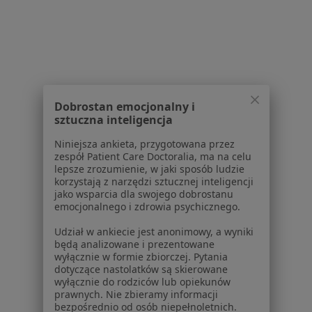
Anestezjolodzy w Zabrzu
Anestezjolodzy w Gliwicach
Anestezjolodzy w Sosnowcu
Anestezjolodzy w Bielsku-Białej
Dobrostan emocjonalny i
Anestezjolodzy w Chorzowie
sztuczna inteligencja
Więcej (14)
Niniejsza ankieta, przygotowana przez
Więcej w kategorii: W pobliżu Katowic
zespół Patient Care Doctoralia, ma na celu
lepsze zrozumienie, w jaki sposób ludzie
Najczęstsze schorzenia
korzystają z narzędzi sztucznej inteligencji
jako wsparcia dla swojego dobrostanu
Ból barku Katowice
emocjonalnego i zdrowia psychicznego.
Choroby ginekologiczne Katowice
Udział w ankiecie jest anonimowy, a wyniki
będą analizowane i prezentowane
Bóle głowy Katowice
wyłącznie w formie zbiorczej. Pytania
dotyczące nastolatków są skierowane
Bóle kręgosłupa Katowice
wyłącznie do rodziców lub opiekunów
prawnych. Nie zbieramy informacji
Rwa kulszowa Katowice
bezpośrednio od osób niepełnoletnich.