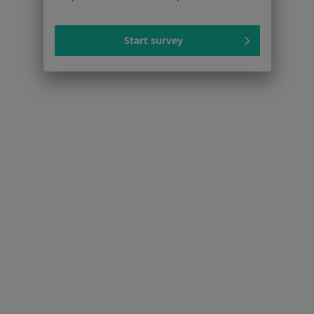
Więcej (15)
Więcej w kategorii: Najczęstsze schorzenia
Start survey
Ubezpieczyciele w Katowicach
Anestezjolodzy z Medicover w Katowicach
Anestezjolodzy z Allianz w Katowicach
Anestezjolodzy z LUX MED w Katowicach
Anestezjolodzy z Signal Iduna w Katowicach
Anestezjolodzy z Medica Polska w Katowicach
Więcej (4)
Więcej w kategorii: Ubezpieczyciele w Katowic
Strona Główna
Anestezjolog
Katowice
Zmień miasto
Zmień miasto