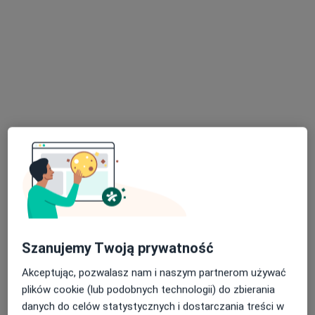
Poproś o wizytę
dr n. med. Dorota Klima
·
Więcej
Anestezjolog
79 opinii
Adres 1
Adres 2
Adres 3
Adres 4
Szanujemy Twoją prywatność
Pułaskiego 44, lokal 3, Katowice
•
Mapa
Akceptując, pozwalasz nam i naszym partnerom używać
Centrum Medyczne 3 Stawy
plików cookie (lub podobnych technologii) do zbierania
Konsultacja w zakresie leczenia bólu (kolejna wizyta)
200 zł
danych do celów statystycznych i dostarczania treści w