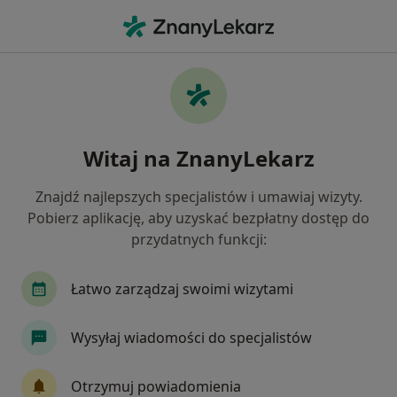
Me
Anestezjolog • Katowice, śląskie
Filtry
Ubezpieczenie
Mapa
Polecani anestezjolodzy w Katowicach
Witaj na ZnanyLekarz
Jak działają wyniki wyszukiwania
Znajdź najlepszych specjalistów i umawiaj wizyty.
Pobierz aplikację, aby uzyskać bezpłatny dostęp do
Wybierz swoje ubezpieczenie
przydatnych funkcji:
Allianz
Compensa
GENERALI
INTER P
Łatwo zarządzaj swoimi wizytami
Wysyłaj wiadomości do specjalistów
Otrzymuj powiadomienia