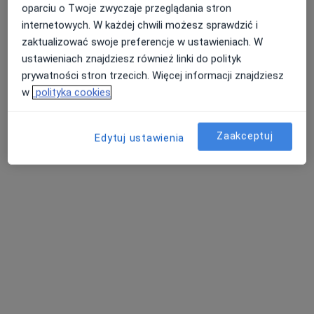
oparciu o Twoje zwyczaje przeglądania stron
Specjalista nie oferuje umawiania online pod tym adresem.
internetowych. W każdej chwili możesz sprawdzić i
zaktualizować swoje preferencje w ustawieniach. W
Poproś o wizytę
ustawieniach znajdziesz również linki do polityk
prywatności stron trzecich. Więcej informacji znajdziesz
w
polityka cookies
Dostępni specjaliści
Specjaliści znajdują się poza Katowice, śląskie, w
Zaakceptuj
Edytuj ustawienia
obszarach bliskich Twojemu wyszukiwaniu.
lek. Aleksandra Barbara Dziuk
·
Więcej
Anestezjolog