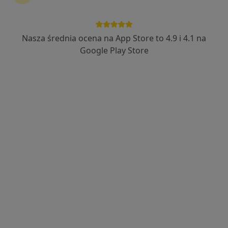
Nasza średnia ocena na App Store to 4.9 i 4.1 na
Bezpieczne płatności
Google Play Store
lek. Małgorzata Gonera
·
Więcej
Anestezjolog
25 opinii
Ignacego Paderewskiego 63, Katowice
•
Mapa
Hygge Clinic
Konsultacja w zakresie leczenia bólu
300 zł
Specjalista nie oferuje umawiania online pod tym adresem.
Poproś o wizytę