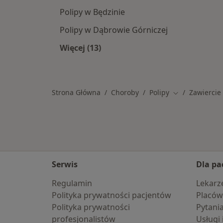
Polipy w Będzinie
Polipy w Dąbrowie Górniczej
Więcej (13)
Więcej w kategorii: W pobliżu Zawie
Strona Główna
Choroby
Polipy
Zawiercie
Zmień miasto
Serwis
Dla pa
Regulamin
Lekarz
Polityka prywatności pacjentów
Placów
Polityka prywatności
Pytani
profesjonalistów
Usługi 