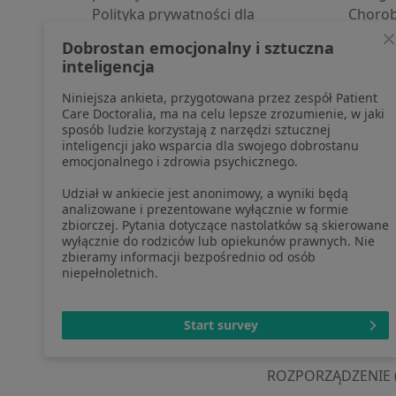
Polityka prywatności dla
Choro
profesjonalistów, których dane
Pomoc
Dobrostan emocjonalny i sztuczna
pozyskaliśmy samodzielnie
Aplika
inteligencja
Polityka cookies
Blog d
Niniejsza ankieta, przygotowana przez zespół Patient
Jak działają wyniki wyszukiwania
Care Doctoralia, ma na celu lepsze zrozumienie, w jaki
Dostępność
sposób ludzie korzystają z narzędzi sztucznej
O nas
inteligencji jako wsparcia dla swojego dobrostanu
emocjonalnego i zdrowia psychicznego.
Praca
Rekrutujemy!
Partnerzy
Udział w ankiecie jest anonimowy, a wyniki będą
Centrum prasowe
analizowane i prezentowane wyłącznie w formie
zbiorczej. Pytania dotyczące nastolatków są skierowane
Kontakt
wyłącznie do rodziców lub opiekunów prawnych. Nie
zbieramy informacji bezpośrednio od osób
niepełnoletnich.
otwiera się w now
otwiera s
o
Polska
,
Türkiye
,
España
,
Start survey
ROZPORZĄDZENIE (UE