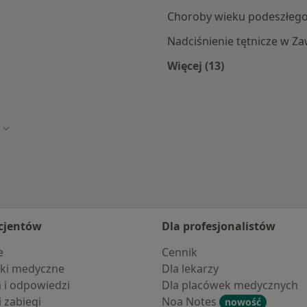
Choroby wieku podeszłego
Nadciśnienie tętnicze w Za
Więcej (13)
rcia
Więcej w kategorii: 
Zmień miasto
cjentów
Dla profesjonalistów
e
Cennik
ki medyczne
Dla lekarzy
a i odpowiedzi
Dla placówek medycznych
i zabiegi
Noa Notes
nowość