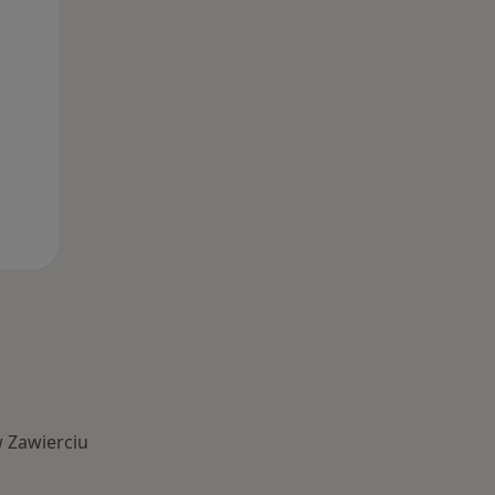
13 Sie
14 Sie
15 Sie
 Zawierciu