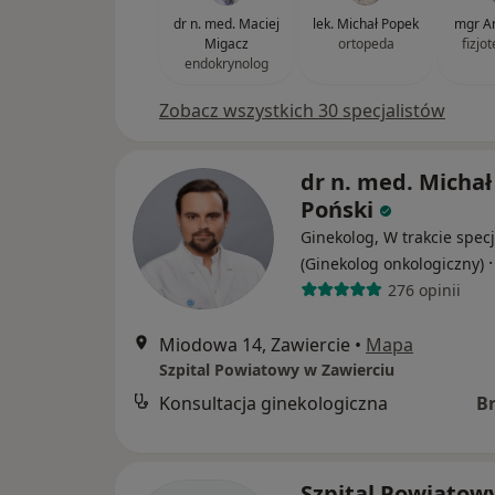
dr n. med. Maciej
lek. Michał Popek
mgr A
Migacz
ortopeda
fizjo
endokrynolog
Zobacz wszystkich 30 specjalistów
dr n. med. Michał
Poński
Ginekolog, W trakcie specj
(Ginekolog onkologiczny)
276 opinii
Miodowa 14, Zawiercie
•
Mapa
Szpital Powiatowy w Zawierciu
Konsultacja ginekologiczna
B
Szpital Powiatow