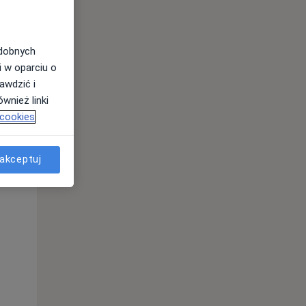
odobnych
i w oparciu o
awdzić i
wnież linki
 cookies
akceptuj
Czw,
Pt,
Sob,
13 Sie
14 Sie
15 Sie