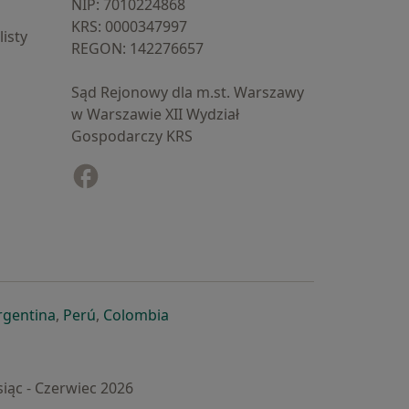
NIP: ⁠7010224868
KRS: ⁠0000347997
isty
REGON: ⁠142276657
Sąd Rejonowy dla m.st. Warszawy
w Warszawie XII Wydział
Gospodarczy KRS
Facebook
otwiera się w nowej karcie
cie
owej karcie
ię w nowej karcie
iera się w nowej karcie
otwiera się w nowej karcie
otwiera się w nowej karcie
otwiera się w nowej karcie
rgentina
,
Perú
,
Colombia
iąc - Czerwiec 2026