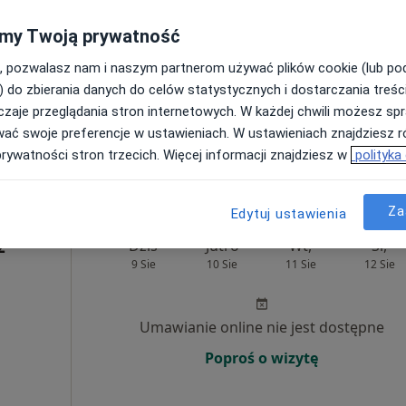
my Twoją prywatność
Umawianie online nie jest dostępne
, pozwalasz nam i naszym partnerom używać plików cookie (lub p
Poproś o wizytę
) do zbierania danych do celów statystycznych i dostarczania treśc
zaje przeglądania stron internetowych. W każdej chwili możesz spr
Gabinet Ginekologiczno- Położniczy ULTRASONOGRAFIA Wojciech Mleczko
wać swoje preferencje w ustawieniach. W ustawieniach znajdziesz ró
od 100 zł
prywatności stron trzecich. Więcej informacji znajdziesz w
polityka
Za
Edytuj ustawienia
z
Dziś
Jutro
Wt,
Śr,
9 Sie
10 Sie
11 Sie
12 Sie
Umawianie online nie jest dostępne
Poproś o wizytę