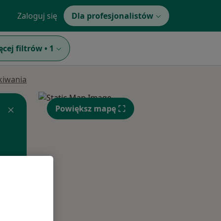
Zaloguj się
Dla profesjonalistów
ęcej filtrów
•
1
ukiwania
Powiększ mapę
Czw,
Pt,
Sob,
13 Sie
14 Sie
15 Sie