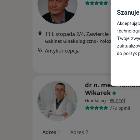
383 opinie
Szanuje
Akceptując
technologii
11 Listopada 2/4, Zawiercie
•
Mapa
Twoje zwyc
zaktualizo
Antykoncepcja
do polityk 
dr n. med. Tomas
Wikarek
·
Więcej
Ginekolog
779 opinii
Adres 1
Adres 2