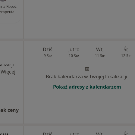
nna Kopeć
terapeuta
Dziś
Jutro
Wt,
Śr,
9 Sie
10 Sie
11 Sie
12 Sie
alizacji
·
Więcej
Brak kalendarza w Twojej lokalizacji.
Pokaż adresy z kalendarzem
rak ceny
y w
Dziś
Jutro
Wt,
Śr,