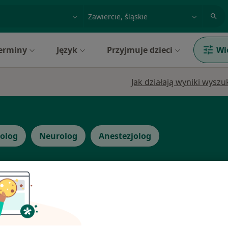
acja, badanie lub nazwisko
miasto lub dzielnica
erminy
Język
Przyjmuje dzieci
Wi
Jak działają wyniki wysz
olog
Neurolog
Anestezjolog
czko
Dziś
Jutro
Wt,
Śr,
9 Sie
10 Sie
11 Sie
12 Sie