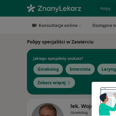
specjaliz
Konsultacje online
Dostępne t
Polipy specjaliści w Zawierciu
Jakiego specjalisty szukasz?
Ginekolog
Internista
Laryng
Zobacz więcej
lek. Wojciech Mle
Ginekolog