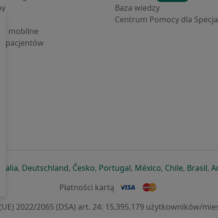
by
Baza wiedzy
Centrum Pomocy dla Specjal
cje mobilne
la pacjentów
ej karcie
ię w nowej karcie
twiera się w nowej karcie
otwiera się w nowej karcie
otwiera się w nowej karcie
otwiera się w nowej karcie
otwiera się w nowej kar
otwiera się w n
otwiera s
otw
Italia
,
Deutschland
,
Česko
,
Portugal
,
México
,
Chile
,
Brasil
,
A
Płatności kartą
) 2022/2065 (DSA) art. 24: 15.395.179 użytkowników/mies