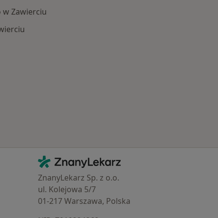
 w Zawierciu
wierciu
Schorzenia w Zawierciu
Kontakt
ZnanyLekarz - Strona główna
ZnanyLekarz Sp. z o.o.
ul. Kolejowa 5/7
01-217 Warszawa, Polska