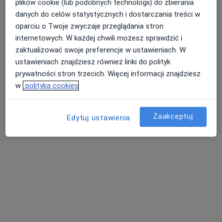
plików cookie (lub podobnych technologii) do zbierania
danych do celów statystycznych i dostarczania treści w
Zenona Przesmyckiego 6/11, Radzyń Podlaski
•
Mapa
oparciu o Twoje zwyczaje przeglądania stron
Halina Starzyńska Indywidualna Praktyka Lekarska
internetowych. W każdej chwili możesz sprawdzić i
Specjalista nie oferuje umawiania online pod tym adresem.
zaktualizować swoje preferencje w ustawieniach. W
ustawieniach znajdziesz również linki do polityk
Poproś o wizytę
prywatności stron trzecich. Więcej informacji znajdziesz
w
polityka cookies
Zaakceptuj
Edytuj ustawienia
Izabela Maria Kossowska
Anestezjolog
Dr Andrzeja Rogalińskiego 3, Łuków
•
Mapa
Samodzielny Publiczny Zakład Opieki Zdrowotnej w Łukowie