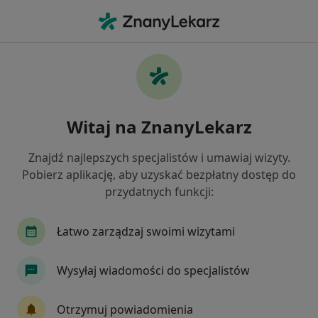
Me
Anestezjolog • Radzyń Podlaski, lubelskie
Filtry
Mapa
Polecani anestezjolodzy w Radzyniu
Witaj na ZnanyLekarz
Podlaskim
Jak działają wyniki wyszukiwania
Znajdź najlepszych specjalistów i umawiaj wizyty.
Pobierz aplikację, aby uzyskać bezpłatny dostęp do
przydatnych funkcji:
Łatwo zarządzaj swoimi wizytami
Wysyłaj wiadomości do specjalistów
Elżbieta Maria Bernat-Oleksińska
Otrzymuj powiadomienia
Anestezjolog