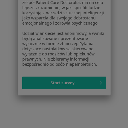
Aplikacje mobilne
zespół Patient Care Doctoralia, ma na celu
Blog dla pacjentów
lepsze zrozumienie, w jaki sposób ludzie
korzystają z narzędzi sztucznej inteligencji
jako wsparcia dla swojego dobrostanu
Dla profesjonalistów
emocjonalnego i zdrowia psychicznego.
Cennik
Udział w ankiecie jest anonimowy, a wyniki
Dla lekarzy
będą analizowane i prezentowane
Dla placówek medycznych
wyłącznie w formie zbiorczej. Pytania
dotyczące nastolatków są skierowane
Noa Notes
nowość
wyłącznie do rodziców lub opiekunów
Baza wiedzy
prawnych. Nie zbieramy informacji
Centrum Pomocy dla Specjalisty
bezpośrednio od osób niepełnoletnich.
Kontakt
ZnanyLekarz - Strona główna
Start survey
ZnanyLekarz Sp. z o.o.
ul. Kolejowa 5/7
01-217 Warszawa, Polska
NIP: ⁠7010224868
KRS: ⁠0000347997