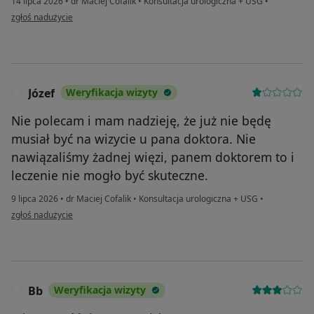
14 lipca 2026
•
dr Maciej Cofalik
•
Konsultacja urologiczna + USG
•
w opinii użytkownika Krzysztof
zgłoś nadużycie
Józef
Weryfikacja wizyty
J
Nie polecam i mam nadzieję, że już nie będę
musiał być na wizycie u pana doktora. Nie
nawiązaliśmy żadnej więzi, panem doktorem to i
leczenie nie mogło być skuteczne.
9 lipca 2026
•
dr Maciej Cofalik
•
Konsultacja urologiczna + USG
•
w opinii użytkownika Józef
zgłoś nadużycie
Bb
Weryfikacja wizyty
B