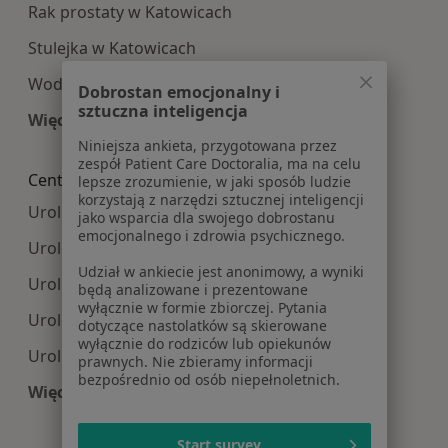
Rak prostaty w Katowicach
Stulejka w Katowicach
Wodniak jądra w Katowicach
Dobrostan emocjonalny i
sztuczna inteligencja
Więcej (15)
Więcej w kategorii: Najczęście leczone choroby
Niniejsza ankieta, przygotowana przez
zespół Patient Care Doctoralia, ma na celu
Centra medyczne Urologia w pobliżu
lepsze zrozumienie, w jaki sposób ludzie
korzystają z narzędzi sztucznej inteligencji
Urologia centra medyczne w Gliwicach
jako wsparcia dla swojego dobrostanu
emocjonalnego i zdrowia psychicznego.
Urologia centra medyczne w Sosnowcu
Udział w ankiecie jest anonimowy, a wyniki
Urologia centra medyczne w Chorzowie
będą analizowane i prezentowane
wyłącznie w formie zbiorczej. Pytania
Urologia centra medyczne w Bielsku-Białej
dotyczące nastolatków są skierowane
wyłącznie do rodziców lub opiekunów
Urologia centra medyczne w Zabrzu
prawnych. Nie zbieramy informacji
bezpośrednio od osób niepełnoletnich.
Więcej (14)
Więcej w kategorii: Centra medyczne Urologia 
Start survey