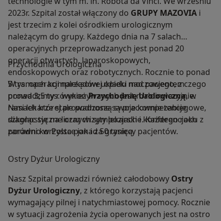
technologie w tym m. in. Robota da Vinci. We wrześniu
2023r. Szpital został włączony do
GRUPY MAZOVIA
i
jest trzecim z kolei ośrodkiem urologicznym
należącym do grupy. Każdego dnia na 7 salach
operacyjnych przeprowadzanych jest ponad 20
operacji otwartych, laparoskopowych,
Przychodnia Urologiczna
endoskopowych oraz robotycznych. Rocznie to ponad
5 tys. operacji narządów układu moczowego, z czego
W ramach kompleksowej opieki nad pacjentem
ponad 3,5 tys. wykonywanych jest małoinwazyjnie.
prowadzimy również
Przychodnię Urologiczną
, w
Nasi lekarze stale podnoszą swoje kompetencje
ramach której prowadzone są pracownie zabiegowe,
szkoląc się na licznych sympozjach i konferencjach
diagnostyczne oraz wizyty lekarskie. Każdego roku z
zarówno w Polsce jak i za granicą.
poradni korzysta ponad 50 tysięcy pacjentów.
Ostry Dyżur Urologiczny
Nasz Szpital prowadzi również całodobowy
Ostry
Dyżur Urologiczny
, z którego korzystają pacjenci
wymagający pilnej i natychmiastowej pomocy. Rocznie
w sytuacji zagrożenia życia operowanych jest na ostro