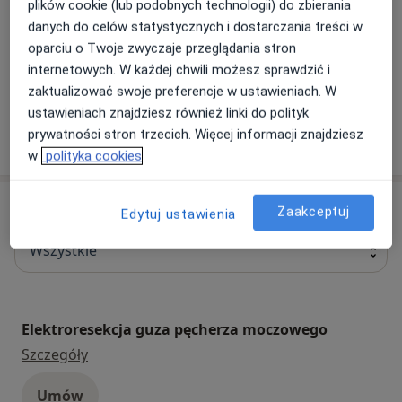
plików cookie (lub podobnych technologii) do zbierania
Nasze specjalizacje
Pokaż wszystkie
danych do celów statystycznych i dostarczania treści w
oparciu o Twoje zwyczaje przeglądania stron
internetowych. W każdej chwili możesz sprawdzić i
Urologia
Fizjoterapia
zaktualizować swoje preferencje w ustawieniach. W
ustawieniach znajdziesz również linki do polityk
prywatności stron trzecich. Więcej informacji znajdziesz
Zobacz więcej
w
polityka cookies
Usługi
Zaakceptuj
Edytuj ustawienia
Wszystkie
Elektroresekcja guza pęcherza moczowego
elektroresekcja guza pęcherza moczowego
Szczegóły
Umów