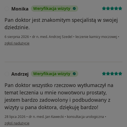
Monika
Weryfikacja wizyty
M
Pan doktor jest znakomitym specjalistą w swojej
dziedzinie.
6 sierpnia 2026
•
dr n. med. Andrzej Szedel
•
leczenie kamicy moczowej
•
w opinii użytkownika Monika
zgłoś nadużycie
Andrzej
Weryfikacja wizyty
A
Pan doktor wszystko rzeczowo wytłumaczył na
temat leczenia u mnie nowotworu prostaty,
jestem bardzo zadowolony i podbudowany z
wizyty u pana doktora, dziękuję bardzo!
28 lipca 2026
•
dr n. med. Jan Kawecki
•
konsultacja urologiczna
•
w opinii użytkownika Andrzej
zgłoś nadużycie