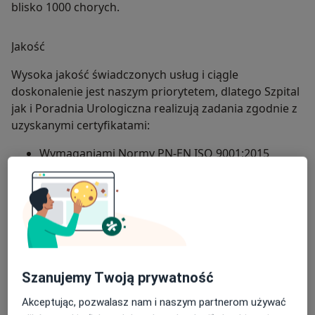
blisko 1000 chorych.
Jakość
Wysoka jakość świadczonych usług i ciągle
doskonalenie jest naszym priorytetem, dlatego Szpital
jak i Poradnia Urologiczna realizują zadania zgodnie z
uzyskanymi certyfikatami:
Wymaganiami Normy PN-EN ISO 9001:2015
Wymaganiami Normy ISO 27001:2013
Certyfikat Szpital Bez Bólu
O nas
więcej
Szanujemy Twoją prywatność
Akceptując, pozwalasz nam i naszym partnerom używać