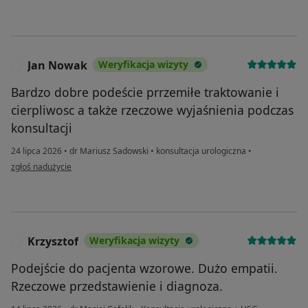
Jan Nowak
Weryfikacja wizyty
J
Bardzo dobre podeście prrzemiłe traktowanie i
cierpliwosc a także rzeczowe wyjaśnienia podczas
konsultacji
24 lipca 2026
•
dr Mariusz Sadowski
•
konsultacja urologiczna
•
w opinii użytkownika Jan Nowak
zgłoś nadużycie
Krzysztof
Weryfikacja wizyty
K
Podejście do pacjenta wzorowe. Dużo empatii.
Rzeczowe przedstawienie i diagnoza.