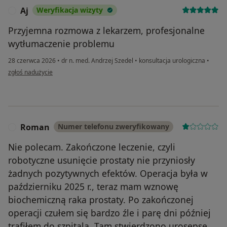
Aj
Weryfikacja wizyty
A
Przyjemna rozmowa z lekarzem, profesjonalne
wytłumaczenie problemu
28 czerwca 2026
•
dr n. med. Andrzej Szedel
•
konsultacja urologiczna
•
w opinii użytkownika Aj
zgłoś nadużycie
Roman
Numer telefonu zweryfikowany
R
Nie polecam. Zakończone leczenie, czyli
robotyczne usunięcie prostaty nie przyniosły
żadnych pozytywnych efektów. Operacja była w
październiku 2025 r., teraz mam wznowę
biochemiczną raka prostaty. Po zakończonej
operacji czułem się bardzo źle i parę dni później
trafiłem do szpitala. Tam stwierdzono urosepse