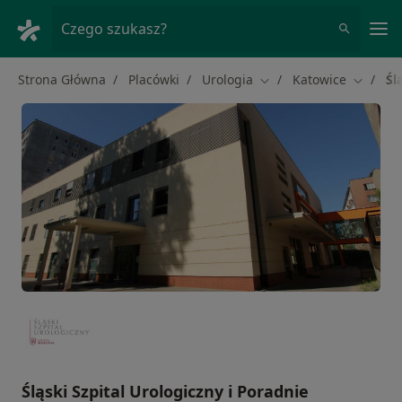
Me
Czego szukasz?
Strona Główna
Placówki
Urologia
Katowice
Śl
Zmień miasto
Zmień m
Śląski Szpital Urologiczny i Poradnie