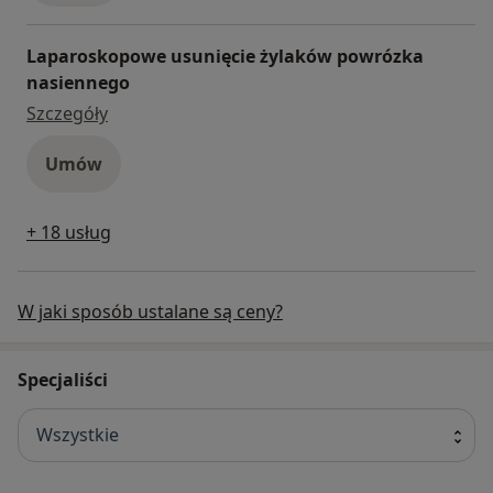
Laparoskopowe usunięcie żylaków powrózka
nasiennego
laparoskopowe usunięcie żylaków powrózka 
Szczegóły
Umów
+ 18 usług
W jaki sposób ustalane są ceny?
Specjaliści
Wszystkie