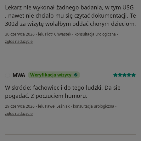
Lekarz nie wykonał żadnego badania, w tym USG
, nawet nie chciało mu się czytać dokumentacji. Te
300zl za wizytę wolałbym oddać chorym dzieciom.
30 czerwca 2026
•
lek. Piotr Chwastek
•
konsultacja urologiczna
•
w opinii użytkownika BK
zgłoś nadużycie
MWA
Weryfikacja wizyty
M
W skrócie: fachowiec i do tego ludzki. Da sie
pogadać. Z poczuciem humoru.
29 czerwca 2026
•
lek. Paweł Leśniak
•
konsultacja urologiczna
•
w opinii użytkownika MWA
zgłoś nadużycie