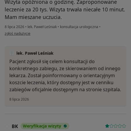
Wizyta opóźniona o godzinę. Zaproponowane
leczenie za 20 tys. Wizyta trwała niecałe 10 minut.
Mam mieszane uczucia.
8 lipca 2026
•
lek. Paweł Leśniak
•
konsultacja urologiczna
•
w opinii użytkownika Bb
zgłoś nadużycie
lek. Paweł Leśniak
Pacjent zgłosił się celem konsultacji do
konkretnego zabiegu, ze skierowaniem od innego
lekarza. Został poinformowany o orientacyjnym
koszcie leczenia, który dostępny jest w cenniku
zabiegów oficjalnie dostępnym na stronie szpitala.
8 lipca 2026
BK
Weryfikacja wizyty
B