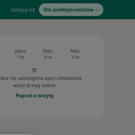
Zaloguj się
Dla profesjonalistów
Jutro
Sob,
Ndz,
Pon,
Wt,
7 Sie
8 Sie
9 Sie
10 Sie
11 Si
inika nie udostępnia opcji umawiania
wizyt drogą online
Poproś o wizytę