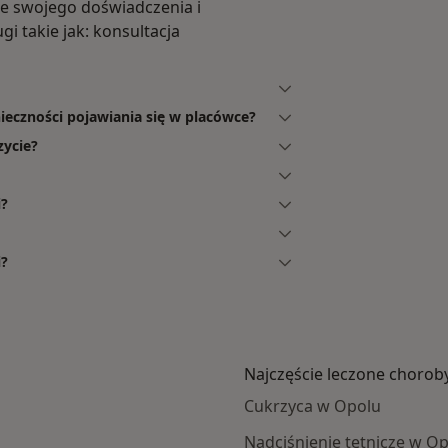
ie swojego doświadczenia i
gi takie jak: konsultacja
ieczności pojawiania się w placówce?
zycie?
i?
i?
Najczęście leczone chorob
Cukrzyca w Opolu
Nadciśnienie tętnicze w O