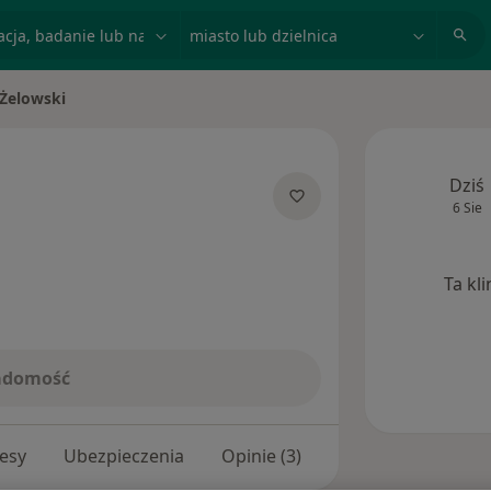
acja, badanie lub nazwisko
miasto lub dzielnica
 Żelowski
Dziś
6 Sie
jalizacjach
Ta kl
iadomość
esy
Ubezpieczenia
Opinie (3)