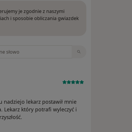
rujemy je zgodnie z naszymi
iach i sposobie obliczania gwiazdek
ięcej o opiniach
niach
u nadziejo lekarz postawił mnie
 Lekarz który potrafi wyleczyć i
rzyszłość.
nika GM