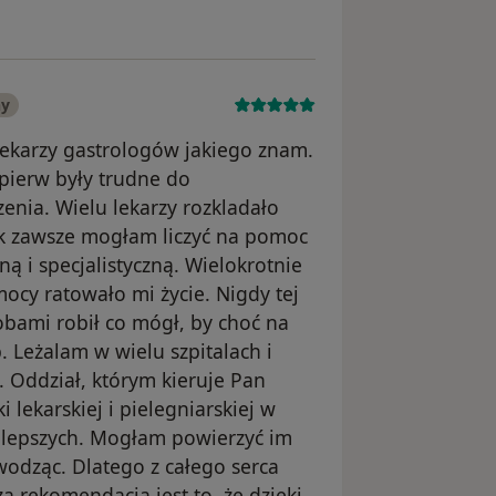
ny
lekarzy gastrologów jakiego znam.
pierw były trudne do
enia. Wielu lekarzy rozkladało
ak zawsze mogłam liczyć na pomoc
ą i specjalistyczną. Wielokrotnie
ocy ratowało mi życie. Nigdy tej
bami robił co mógł, by choć na
 Leżalam w wielu szpitalach i
. Oddział, którym kieruje Pan
lekarskiej i pielegniarskiej w
jlepszych. Mogłam powierzyć im
awodząc. Dlatego z całego serca
a rekomendacją jest to, że dzięki