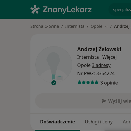
specjaliz
Strona Główna
Internista
Opole
Andrzej
Zmień miasto
Andrzej Żelowski
O spec
Internista
·
Więcej
Opole
3 adresy
Nr PWZ: 3364224
3 opinie
Wyślij w
Doświadczenie
Usługi i ceny
Adr