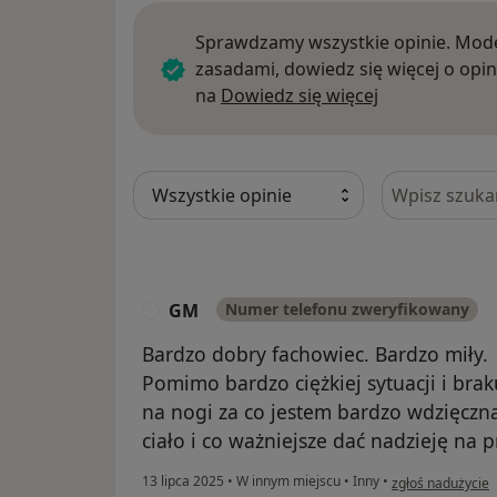
Sprawdzamy wszystkie opinie. Mode
zasadami, dowiedz się więcej o opin
Dowiedz się w
na
Dowiedz się więcej
Szukaj w opi
GM
Numer telefonu zweryfikowany
G
Bardzo dobry fachowiec. Bardzo miły.
Pomimo bardzo ciężkiej sytuacji i brak
na nogi za co jestem bardzo wdzięczna.
ciało i co ważniejsze dać nadzieję na p
w opinii użytkow
13 lipca 2025
•
W innym miejscu
•
Inny
•
zgłoś nadużycie