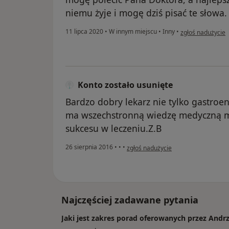
niemu żyje i mogę dziś pisać te słowa.
w opinii użytkown
11 lipca 2020
•
W innym miejscu
•
Inny
•
zgłoś nadużycie
Konto zostało usunięte
Bardzo dobry lekarz nie tylko gastroe
ma wszechstronną wiedzę medyczną mi
sukcesu w leczeniu.Z.B
w opinii użytkownika Konto zostało 
26 sierpnia 2016
•
•
•
zgłoś nadużycie
Najczęściej zadawane pytania
Jaki jest zakres porad oferowanych przez Andrz