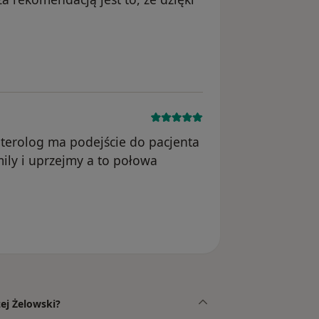
ika Justyna
nterolog ma podejście do pacjenta
ly i uprzejmy a to połowa
usunięte
ej Żelowski?