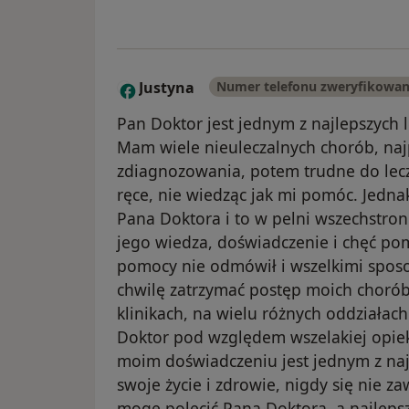
Justyna
Numer telefonu zweryfikowa
J
Pan Doktor jest jednym z najlepszych 
Mam wiele nieuleczalnych chorób, naj
zdiagnozowania, potem trudne do lecz
ręce, nie wiedząc jak mi pomóc. Jedn
Pana Doktora i to w pelni wszechstronn
jego wiedza, doświadczenie i chęć pom
pomocy nie odmówił i wszelkimi sposo
chwilę zatrzymać postęp moich chorób.
klinikach, na wielu różnych oddziałach
Doktor pod względem wszelakiej opieki 
moim doświadczeniu jest jednym z na
swoje życie i zdrowie, nigdy się nie z
mogę polecić Pana Doktora, a najlepsz