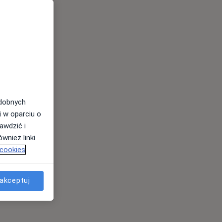
odobnych
i w oparciu o
awdzić i
wnież linki
 cookies
akceptuj