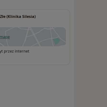
e (Klinika Silesia)
 mapę
wiera się w nowej karcie
t przez internet