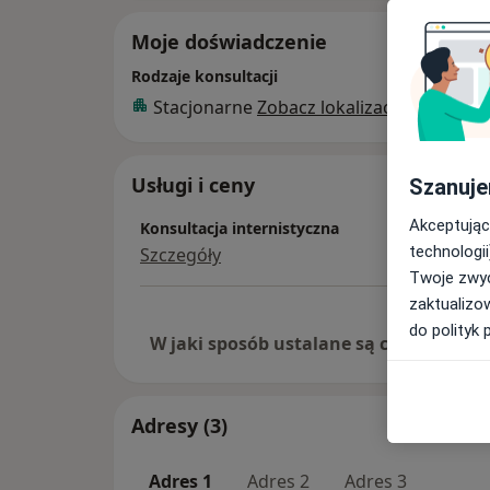
Moje doświadczenie
Rodzaje konsultacji
Stacjonarne
Zobacz lokalizacje (1)
Usługi i ceny
Szanuje
Akceptując
Konsultacja internistyczna
technologii
Szczegóły
Twoje zwyc
zaktualizo
do polityk 
W jaki sposób ustalane są ceny?
Adresy (3)
Adres 1
Adres 2
Adres 3