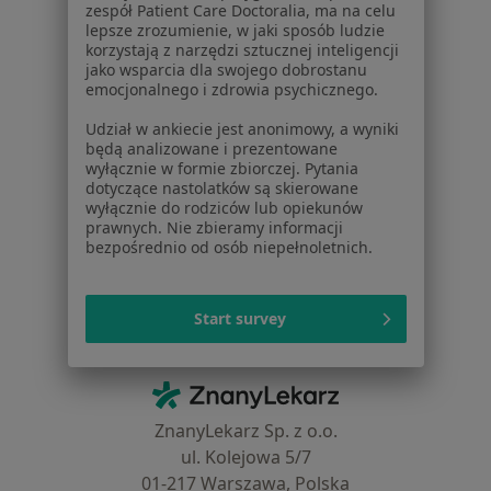
zespół Patient Care Doctoralia, ma na celu
Usługi i zabiegi
lepsze zrozumienie, w jaki sposób ludzie
Choroby
korzystają z narzędzi sztucznej inteligencji
Pomoc
jako wsparcia dla swojego dobrostanu
emocjonalnego i zdrowia psychicznego.
Aplikacje mobilne
Blog dla pacjentów
Udział w ankiecie jest anonimowy, a wyniki
będą analizowane i prezentowane
Dla profesjonalistów
wyłącznie w formie zbiorczej. Pytania
dotyczące nastolatków są skierowane
Cennik
wyłącznie do rodziców lub opiekunów
Dla lekarzy
prawnych. Nie zbieramy informacji
bezpośrednio od osób niepełnoletnich.
Dla placówek medycznych
Noa Notes
nowość
Baza wiedzy
Start survey
Centrum Pomocy dla Specjalisty
Kontakt
ZnanyLekarz - Strona główna
ZnanyLekarz Sp. z o.o.
ul. Kolejowa 5/7
01-217 Warszawa, Polska