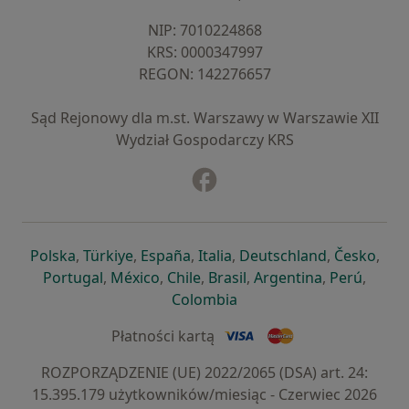
NIP: ⁠7010224868
KRS: ⁠0000347997
REGON: ⁠142276657
Sąd Rejonowy dla m.st. Warszawy w Warszawie XII
Wydział Gospodarczy KRS
Facebook
otwiera się w nowej karcie
otwiera się w nowej karcie
otwiera się w nowej karcie
otwiera się w nowej karcie
otwiera się w nowej karci
otwiera się
otwi
Polska
,
Türkiye
,
España
,
Italia
,
Deutschland
,
Česko
,
otwiera się w nowej karcie
otwiera się w nowej karcie
otwiera się w nowej karcie
otwiera się w nowej kar
otwiera się 
otwier
Portugal
,
México
,
Chile
,
Brasil
,
Argentina
,
Perú
,
otwiera się w nowej karc
Colombia
Płatności kartą
ROZPORZĄDZENIE (UE) 2022/2065 (DSA) art. 24:
15.395.179 użytkowników/miesiąc - Czerwiec 2026