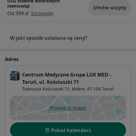
USG stawów biodrowych
niemowląt
Umów wizytę
Od 399 zł
Szczegóły
W jaki sposób ustalane są ceny?
Adres
Centrum Medyczne Grupa LUX MED -
Toruń, ul. Kościuszki 71
Tadeusza Kościuszki 71,
Mokre
, 87-100
Toruń
Powiększ mapę
otwiera się w nowej karcie
Dostępność
Pokaż kalendarz