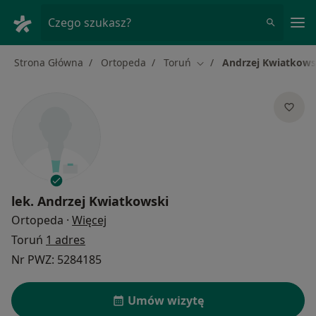
Me
Czego szukasz?
Strona Główna
Ortopeda
Toruń
Andrzej Kwiatkows
Zmień miasto
lek.
Andrzej Kwiatkowski
O specjalizacjach
Ortopeda
·
Więcej
Toruń
1 adres
Nr PWZ: 5284185
Umów wizytę