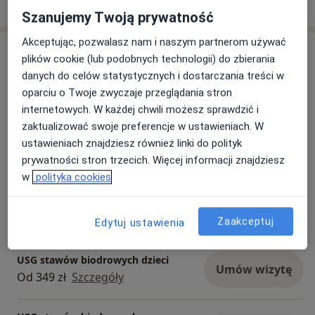
o doświadczeniu
Szanujemy Twoją prywatność
Akceptując, pozwalasz nam i naszym partnerom używać
Usługi i ceny
plików cookie (lub podobnych technologii) do zbierania
danych do celów statystycznych i dostarczania treści w
Konsultacja ortopedyczna
Umów wizytę
oparciu o Twoje zwyczaje przeglądania stron
Od 359 zł
Szczegóły
internetowych. W każdej chwili możesz sprawdzić i
zaktualizować swoje preferencje w ustawieniach. W
Konsultacja ortopedyczna + USG
ustawieniach znajdziesz również linki do polityk
Umów wizytę
Od 469 zł
Szczegóły
prywatności stron trzecich. Więcej informacji znajdziesz
w
polityka cookies
Konsultacja ortopedyczna dzieci
Umów wizytę
Od 369 zł
Szczegóły
Zaakceptuj
Edytuj ustawienia
USG stawów biodrowych dzieci
Umów wizytę
Od 349 zł
Szczegóły