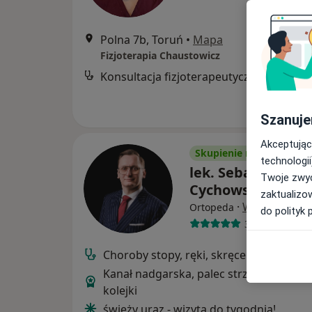
Polna 7b, Toruń
•
Mapa
Fizjoterapia Chaustowicz
Konsultacja fizjoterapeutyczna
Szanuje
Akceptując
Skupienie na pacjencie
technologii
lek. Sebastian
Twoje zwyc
Cychowski
zaktualizo
·
Więcej
Ortopeda
do polityk 
339 opinii
Choroby stopy, ręki, skręcenia i złaman
Kanał nadgarska, palec strzelający NFZ 
kolejki
świeży uraz - wizyta do tygodnia!