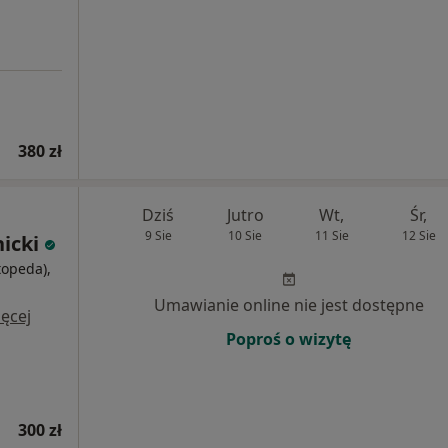
380 zł
Dziś
Jutro
Wt,
Śr,
9 Sie
10 Sie
11 Sie
12 Sie
nicki
topeda),
i
Umawianie online nie jest dostępne
ęcej
Poproś o wizytę
300 zł