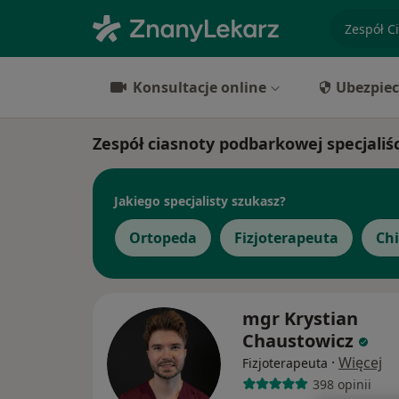
specjaliz
Konsultacje online
Ubezpiec
Zespół ciasnoty podbarkowej specjaliś
Jakiego specjalisty szukasz?
Ortopeda
Fizjoterapeuta
Ch
mgr Krystian
Chaustowicz
·
Więcej
Fizjoterapeuta
398 opinii