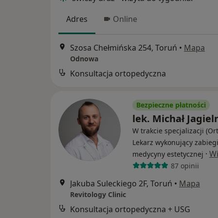
Adres
Online
Szosa Chełmińska 254, Toruń
•
Mapa
Odnowa
Konsultacja ortopedyczna
Bezpieczne płatności
lek. Michał Jagiel
W trakcie specjalizacji (Or
Lekarz wykonujący zabieg
·
Wi
medycyny estetycznej
87 opinii
Jakuba Suleckiego 2F, Toruń
•
Mapa
Revitology Clinic
Konsultacja ortopedyczna + USG