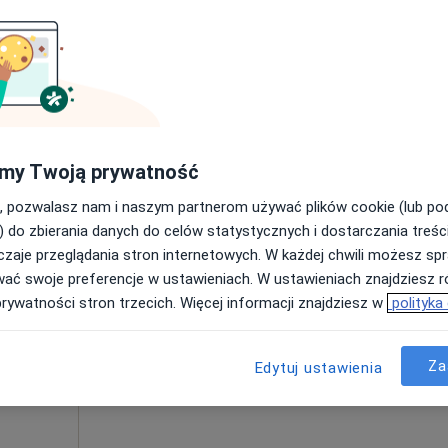
Poproś o wizytę
200 zł
my Twoją prywatność
, pozwalasz nam i naszym partnerom używać plików cookie (lub p
Dziś
Jutro
Wt,
Śr,
) do zbierania danych do celów statystycznych i dostarczania treśc
9 Sie
10 Sie
11 Sie
12 Sie
zaje przeglądania stron internetowych. W każdej chwili możesz spr
wać swoje preferencje w ustawieniach. W ustawieniach znajdziesz ró
prywatności stron trzecich. Więcej informacji znajdziesz w
polityka
Umawianie online nie jest dostępne
Poproś o wizytę
ia
Za
Edytuj ustawienia
bez