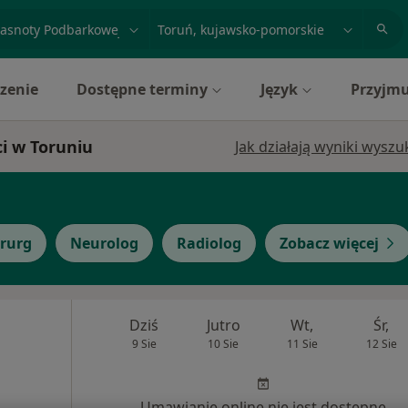
acja, badanie lub nazwisko
miasto lub dzielnica
zenie
Dostępne terminy
Język
Przyjmu
ci w Toruniu
Jak działają wyniki wysz
irurg
Neurolog
Radiolog
Zobacz więcej
Dziś
Jutro
Wt,
Śr,
9 Sie
10 Sie
11 Sie
12 Sie
Umawianie online nie jest dostępne