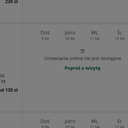
230 zł
Dziś
Jutro
Wt,
Śr,
9 Sie
10 Sie
11 Sie
12 Sie
Umawianie online nie jest dostępne
Poproś o wizytę
pa
 73
od 130 zł
Dziś
Jutro
Wt,
Śr,
9 Sie
10 Sie
11 Sie
12 Sie