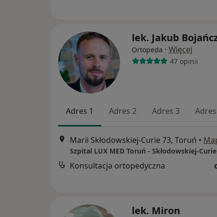
lek. Jakub Bojańc
·
Więcej
Ortopeda
47 opinii
Adres 1
Adres 2
Adres 3
Adres
Marii Skłodowskiej-Curie 73, Toruń
•
Ma
Szpital LUX MED Toruń - Skłodowskiej-Curie
Konsultacja ortopedyczna
lek. Miron