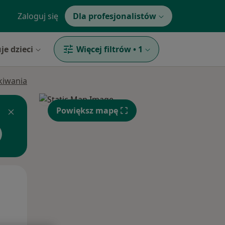
Zaloguj się
Dla profesjonalistów
je dzieci
Więcej filtrów
•
1
ukiwania
Powiększ mapę
Czw,
Pt,
Sob,
13 Sie
14 Sie
15 Sie