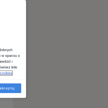
odobnych
Czw,
Pt,
Sob,
i w oparciu o
13 Sie
14 Sie
15 Sie
awdzić i
wnież linki
 cookies
akceptuj