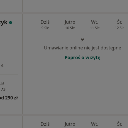
zyk
Dziś
Jutro
Wt,
Śr,
9 Sie
10 Sie
11 Sie
12 Sie
Umawianie online nie jest dostępne
Poproś o wizytę
 4
pa
 73
od 290 zł
Dziś
Jutro
Wt,
Śr,