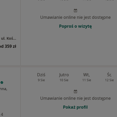
Umawianie online nie jest dostępne
Poproś o wizytę
Centrum Medyczne Grupa LUX MED - Toruń, ul. Kościuszki 71
od 359 zł
Dziś
Jutro
Wt,
Śr,
9 Sie
10 Sie
11 Sie
12 Sie
e
nna,
Umawianie online nie jest dostępne
Pokaż profil
 4