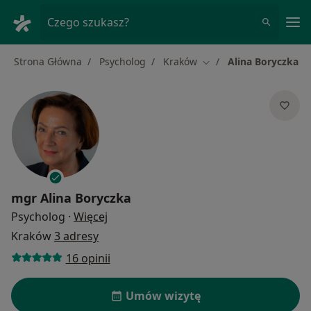
Me
Czego szukasz?
Strona Główna
Psycholog
Kraków
Alina Boryczka
Zmień miasto
mgr
Alina Boryczka
O specjalizacjach
Psycholog
·
Więcej
Kraków
3 adresy
16 opinii
Umów wizytę