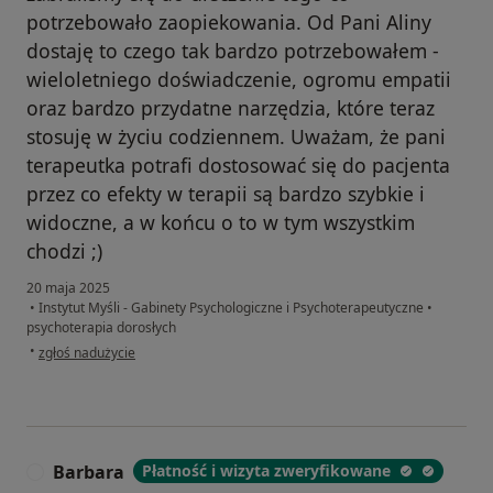
potrzebowało zaopiekowania. Od Pani Aliny
dostaję to czego tak bardzo potrzebowałem -
wieloletniego doświadczenie, ogromu empatii
oraz bardzo przydatne narzędzia, które teraz
stosuję w życiu codziennem. Uważam, że pani
terapeutka potrafi dostosować się do pacjenta
przez co efekty w terapii są bardzo szybkie i
widoczne, a w końcu o to w tym wszystkim
chodzi ;)
20 maja 2025
•
Instytut Myśli - Gabinety Psychologiczne i Psychoterapeutyczne
•
psychoterapia dorosłych
w opinii użytkownika Przemek
•
zgłoś nadużycie
Barbara
Płatność i wizyta zweryfikowane
B