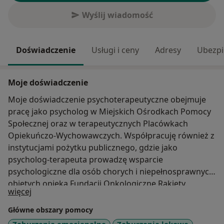
Wyślij wiadomość
Doświadczenie
Usługi i ceny
Adresy
Ubezpi
Moje doświadczenie
Moje doświadczenie psychoterapeutyczne obejmuje
pracę jako psycholog w Miejskich Ośrodkach Pomocy
Społecznej oraz w terapeutycznych Placówkach
Opiekuńczo-Wychowawczych. Współpracuję również z
instytucjami pożytku publicznego, gdzie jako
psycholog-terapeuta prowadzę wsparcie
psychologiczne dla osób chorych i niepełnosprawnych,
objętych opieką Fundacji Onkologiczne Rakiety.
O mnie
więcej
Pracuję z pacjentami doświadczającymi traumy po
stracie bliskich w wyniku wypadków komunikacyjnych
Główne obszary pomocy
lub chorób onkologicznych, wspierając ich w ramach