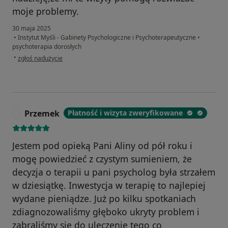
moje problemy.
30 maja 2025
•
Instytut Myśli - Gabinety Psychologiczne i Psychoterapeutyczne
•
psychoterapia dorosłych
w opinii użytkownika Alicja
•
zgłoś nadużycie
Przemek
Płatność i wizyta zweryfikowane
P
Jestem pod opieką Pani Aliny od pół roku i
mogę powiedzieć z czystym sumieniem, że
decyzja o terapii u pani psycholog była strzałem
w dziesiątkę. Inwestycja w terapię to najlepiej
wydane pieniądze. Już po kilku spotkaniach
zdiagnozowaliśmy głęboko ukryty problem i
zabraliśmy się do uleczenie tego co