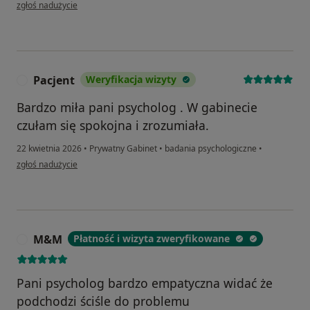
w opinii użytkownika Eliza
zgłoś nadużycie
Pacjent
Weryfikacja wizyty
P
Bardzo miła pani psycholog . W gabinecie
czułam się spokojna i zrozumiała.
22 kwietnia 2026
•
Prywatny Gabinet
•
badania psychologiczne
•
w opinii użytkownika Pacjent
zgłoś nadużycie
M&M
Płatność i wizyta zweryfikowane
M
Pani psycholog bardzo empatyczna widać że
podchodzi ściśle do problemu