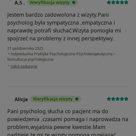
A.S .
Weryfikacja wizyty
A
Jestem bardzo zadowolona z wizyty.Pani
psycholog była sympatyczna ,empatyczna i
naprawdę potrafi słuchać.Wizyta pomogła mi
spojrzeć na problemy z innej perspektywy.
21 października 2025
•
Indywidualna Praktyka Psychologiczno-Psychoterapeutyczna
•
Konsultacja psychologiczna
w opinii użytkownika A.S .
•
zgłoś nadużycie
Alicja
Weryfikacja wizyty
A
Pani psycholog słucha co pacjent ma do
powiedzenia ,czasami pomaga i naprowadza na
problem,wyjaśnia pewne kwestie.Mam
nadzieję,że mi te wizyty pomogą rozwiazać