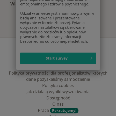
Więcej (7)
emocjonalnego i zdrowia psychicznego.
Więcej w kategorii: Najpopularniejsze ubezpie
Udział w ankiecie jest anonimowy, a wyniki
będą analizowane i prezentowane
wyłącznie w formie zbiorczej. Pytania
dotyczące nastolatków są skierowane
wyłącznie do rodziców lub opiekunów
prawnych. Nie zbieramy informacji
bezpośrednio od osób niepełnoletnich.
Serwis
Regulamin
Start survey
Polityka prywatności pacjentów
Polityka prywatności profesjonalistów
Polityka prywatności dla profesjonalistów, których
dane pozyskaliśmy samodzielnie
Polityka cookies
Jak działają wyniki wyszukiwania
Dostępność
O nas
Praca
Rekrutujemy!