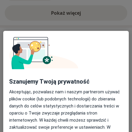
Pokaż więcej
o doświadczeniu
Usługi i ceny
Konsultacja psychologiczna
Umów wizytę
Od 180 zł
Szczegóły
Konsultacja psychologiczna dla par
Umów wizytę
Od 180 zł
Szczegóły
Szanujemy Twoją prywatność
Akceptując, pozwalasz nam i naszym partnerom używać
Testy psychologiczne
plików cookie (lub podobnych technologii) do zbierania
Umów wizytę
Od 180 zł
Szczegóły
danych do celów statystycznych i dostarczania treści w
oparciu o Twoje zwyczaje przeglądania stron
internetowych. W każdej chwili możesz sprawdzić i
Terapia par
Umów wizytę
zaktualizować swoje preferencje w ustawieniach. W
250 zł
Szczegóły