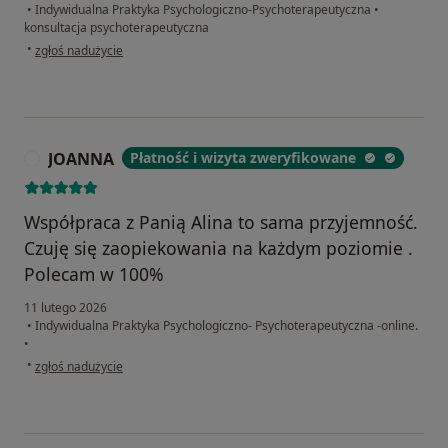
•
Indywidualna Praktyka Psychologiczno-Psychoterapeutyczna
•
konsultacja psychoterapeutyczna
w opinii użytkownika Klaudia
•
zgłoś nadużycie
JOANNA
Płatność i wizyta zweryfikowane
J
Współpraca z Panią Alina to sama przyjemność.
Czuję się zaopiekowania na każdym poziomie .
Polecam w 100%
11 lutego 2026
•
Indywidualna Praktyka Psychologiczno- Psychoterapeutyczna -online.
•
w opinii użytkownika JOANNA
•
zgłoś nadużycie