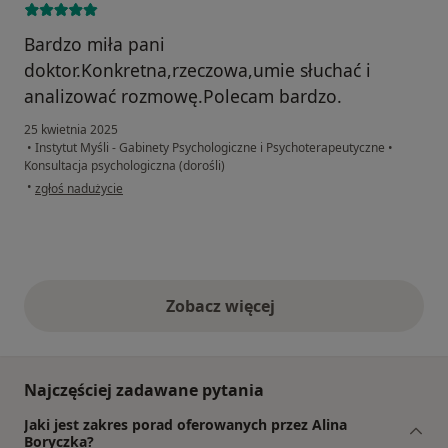
Bardzo miła pani
doktor.Konkretna,rzeczowa,umie słuchać i
analizować rozmowę.Polecam bardzo.
25 kwietnia 2025
•
Instytut Myśli - Gabinety Psychologiczne i Psychoterapeutyczne
•
Konsultacja psychologiczna (dorośli)
w opinii użytkownika Barbara
•
zgłoś nadużycie
Zobacz więcej
opinie powyżej
Najczęściej zadawane pytania
Jaki jest zakres porad oferowanych przez Alina
Boryczka?