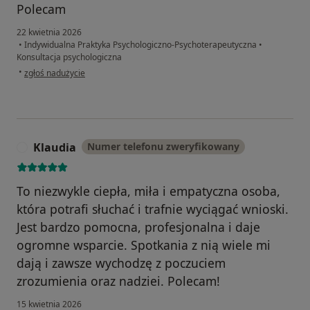
Polecam
22 kwietnia 2026
•
Indywidualna Praktyka Psychologiczno-Psychoterapeutyczna
•
Konsultacja psychologiczna
w opinii użytkownika M&M
•
zgłoś nadużycie
Klaudia
Numer telefonu zweryfikowany
K
To niezwykle ciepła, miła i empatyczna osoba,
która potrafi słuchać i trafnie wyciągać wnioski.
Jest bardzo pomocna, profesjonalna i daje
ogromne wsparcie. Spotkania z nią wiele mi
dają i zawsze wychodzę z poczuciem
zrozumienia oraz nadziei. Polecam!
15 kwietnia 2026