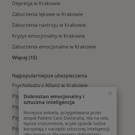
Depresja w Krakowie
Zaburzenia lękowe w Krakowie
Zaburzenia nastroju w Krakowie
Kryzys emocjonalny w Krakowie
Zaburzenia emocjonalne w Krakowie
Więcej (15)
Więcej w kategorii: Najczęście leczone chorob
Najpopularniejsze ubezpieczenia
Psycholodzy z Allianz w Krakowie
Psycholodzy z Signal Iduna w Krakowie
Dobrostan emocjonalny i
sztuczna inteligencja
Psycholodzy z JP MEDICA w Krakowie
Niniejsza ankieta, przygotowana przez
Psycholodzy z TU Zdrowie w Krakowie
zespół Patient Care Doctoralia, ma na celu
lepsze zrozumienie, w jaki sposób ludzie
Psycholodzy z Świat Zdrowia w Krakowie
korzystają z narzędzi sztucznej inteligencji
jako wsparcia dla swojego dobrostanu