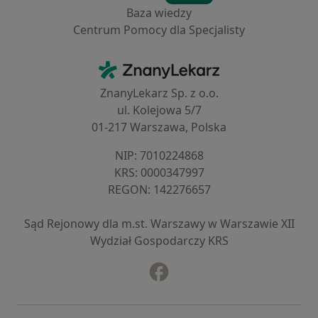
Baza wiedzy
Centrum Pomocy dla Specjalisty
Kontakt
ZnanyLekarz - Strona główna
ZnanyLekarz Sp. z o.o.
ul. Kolejowa 5/7
01-217 Warszawa, Polska
NIP: ⁠7010224868
KRS: ⁠0000347997
REGON: ⁠142276657
Sąd Rejonowy dla m.st. Warszawy w Warszawie XII
Wydział Gospodarczy KRS
Facebook
otwiera się w nowej karcie