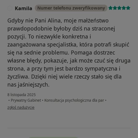
Kamila
Numer telefonu zweryfikowany
K
Gdyby nie Pani Alina, moje małżeństwo
prawdopodobnie byłoby dziś na straconej
pozycji. To niezwykle konkretna i
zaangażowana specjalistka, która potrafi skupić
się na sednie problemu. Pomaga dostrzec
własne błędy, pokazuje, jak może czuć się druga
strona, a przy tym jest bardzo sympatyczna i
życzliwa. Dzięki niej wiele rzeczy stało się dla
nas jaśniejszych.
8 listopada 2025
•
Prywatny Gabinet
•
Konsultacja psychologiczna dla par
•
w opinii użytkownika Kamila
zgłoś nadużycie