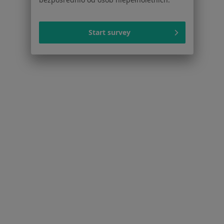
Alergie skórne Szamotuły
Więcej (13)
Start survey
Więcej w kategorii: Najczęstsze schorzenia
Strona Główna
Alergolog
Szamotuły
Zmień miasto
Serwis
Regulamin
Polityka prywatności pacjentów
Polityka prywatności profesjonalistów
Polityka prywatności dla profesjonalistów, których
dane pozyskaliśmy samodzielnie