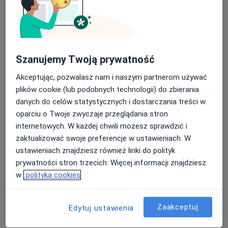
Adres 1
Adres 2
Świerzawska 14, Poznań
•
Mapa
Szanujemy Twoją prywatność
Gabinety lekarskie DEMEDI
Specjalista nie oferuje umawiania online pod tym adresem.
Akceptując, pozwalasz nam i naszym partnerom używać
plików cookie (lub podobnych technologii) do zbierania
Poproś o wizytę
danych do celów statystycznych i dostarczania treści w
oparciu o Twoje zwyczaje przeglądania stron
internetowych. W każdej chwili możesz sprawdzić i
zaktualizować swoje preferencje w ustawieniach. W
ustawieniach znajdziesz również linki do polityk
prywatności stron trzecich. Więcej informacji znajdziesz
w
polityka cookies
Zaakceptuj
Edytuj ustawienia
Bezpieczne płatności