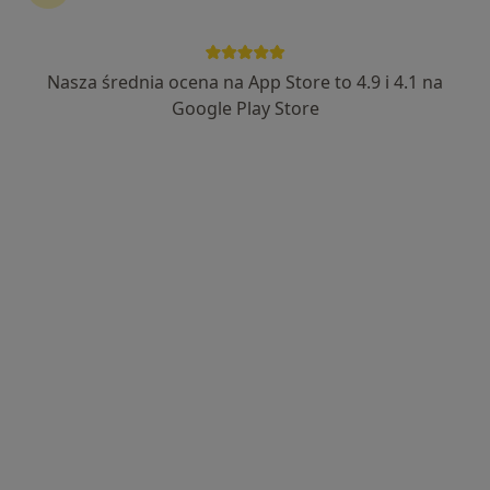
877 opinii
Os. Osiedle Kalinowe 14a/11, Rokietnica
•
Mapa
Brak dostępnych specjalistów z wolnymi terminami w tym centrum medycznym.
Nasza średnia ocena na App Store to 4.9 i 4.1 na
Google Play Store
Pokaż profil
Centrum Medyczne GLOB39
·
Więcej
Alergologia, Reumatologia, Kardiologia
311 opinii
Dworcowa 39, Szamotuły
•
Mapa