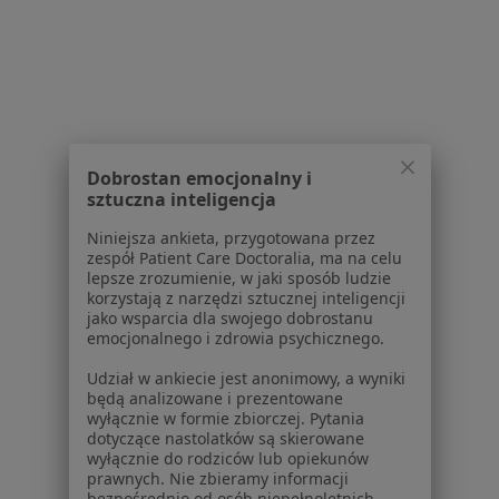
W pobliżu Szamotuł
Alergolodzy w Poznaniu
Alergolodzy w Swarzędzu
Alergolodzy w Przeźmierowie
Dobrostan emocjonalny i
Alergolodzy w Mosinie
sztuczna inteligencja
Alergolodzy w Kamionkach
Niniejsza ankieta, przygotowana przez
zespół Patient Care Doctoralia, ma na celu
Więcej (12)
lepsze zrozumienie, w jaki sposób ludzie
Więcej w kategorii: W pobliżu Szamotuł
korzystają z narzędzi sztucznej inteligencji
jako wsparcia dla swojego dobrostanu
Najczęstsze schorzenia
emocjonalnego i zdrowia psychicznego.
Afta Szamotuły
Udział w ankiecie jest anonimowy, a wyniki
będą analizowane i prezentowane
Alergia Szamotuły
wyłącznie w formie zbiorczej. Pytania
dotyczące nastolatków są skierowane
Alergia pokarmowa Szamotuły
wyłącznie do rodziców lub opiekunów
prawnych. Nie zbieramy informacji
Alergiczne kontaktowe zapalenie skóry Szamotuły
bezpośrednio od osób niepełnoletnich.