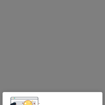
Dostępni specjaliści
Specjaliści znajdują się poza Szamotuły,
wielkopolskie, w obszarach bliskich Twojemu
wyszukiwaniu.
dr n. med. Anna Rosińska
Alergolog, Dermatolog, Lekarz wykonujący zabiegi medycyny
·
Więcej
estetycznej
981 opinii