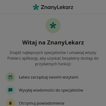
Me
Alergolog • Szamotuły, wielkopolskie
Filtry
Mapa
Polecani alergolodzy w Szamotułach
Witaj na ZnanyLekarz
Jak działają wyniki wyszukiwania
Znajdź najlepszych specjalistów i umawiaj wizyty.
Pobierz aplikację, aby uzyskać bezpłatny dostęp do
przydatnych funkcji:
Łatwo zarządzaj swoimi wizytami
Wysyłaj wiadomości do specjalistów
MEDICADA CENTRUM MEDYCZNE
·
Więcej
Alergologia, Ginekologia, Ginekologia dziecięca
Otrzymuj powiadomienia