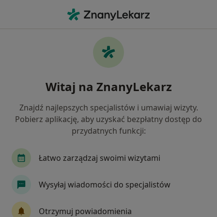
Me
Alergolog • Częstochowa, śląskie
Filtry
Ubezpieczenie
Mapa
Polecani alergolodzy w Częstochowie
Witaj na ZnanyLekarz
Jak działają wyniki wyszukiwania
Znajdź najlepszych specjalistów i umawiaj wizyty.
Pobierz aplikację, aby uzyskać bezpłatny dostęp do
Wybierz swoje ubezpieczenie
przydatnych funkcji:
Łatwo zarządzaj swoimi wizytami
Wysyłaj wiadomości do specjalistów
Otrzymuj powiadomienia