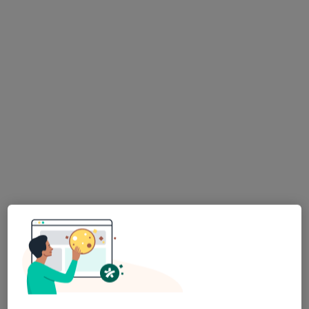
·
Więcej
Alergologia, Endokrynologia, Interna
2160 opinii
Jasnogórska 79 (II piętro), Częstochowa
•
Mapa
Brak dostępnych specjalistów z wolnymi terminami w tym centrum medycznym.
Pokaż profil
Primoderm Centrum Medyczne
·
Więcej
Alergologia, Alergologia dziecięca, Dermatologia
560 opinii