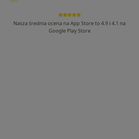
lek. Magdalena Chobot-Leśniczek
·
Więcej
Alergolog, Pediatra
Nasza średnia ocena na App Store to 4.9 i 4.1 na
17 opinii
Google Play Store
Generała Leopolda Okulickiego 56/1, Częstochowa
•
Mapa
Primoderm Centrum Medyczne
Konsultacja alergologiczna
250 zł
Specjalista nie oferuje umawiania online pod tym adresem.
Poproś o wizytę