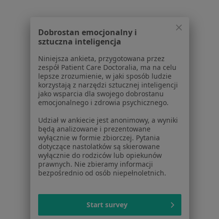
Alergolodzy w Radzionkowie
Więcej (6)
Dobrostan emocjonalny i
Więcej w kategorii: W pobliżu Częstochowy
sztuczna inteligencja
Najczęstsze schorzenia
Niniejsza ankieta, przygotowana przez
zespół Patient Care Doctoralia, ma na celu
Niedoczynność tarczycy Częstochowa
lepsze zrozumienie, w jaki sposób ludzie
korzystają z narzędzi sztucznej inteligencji
Zwyrodnienie stawów Częstochowa
jako wsparcia dla swojego dobrostanu
emocjonalnego i zdrowia psychicznego.
Atopowe zapalenie skóry Częstochowa
Udział w ankiecie jest anonimowy, a wyniki
Bolesne miesiączkowanie Częstochowa
będą analizowane i prezentowane
wyłącznie w formie zbiorczej. Pytania
Ból kolana Częstochowa
dotyczące nastolatków są skierowane
wyłącznie do rodziców lub opiekunów
Więcej (15)
prawnych. Nie zbieramy informacji
Więcej w kategorii: Najczęstsze schorzenia
bezpośrednio od osób niepełnoletnich.
Strona Główna
Alergolog
Częstochowa
Zmień miasto
Zmień miasto
Start survey