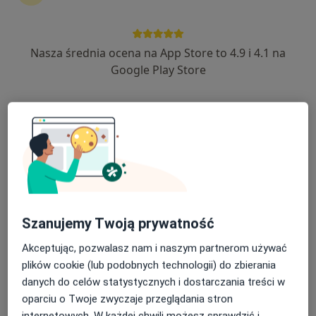
17 opinii
Generała Leopolda Okulickiego 56/1, Częstochowa
•
Mapa
Nasza średnia ocena na App Store to 4.9 i 4.1 na
Primoderm Centrum Medyczne
Google Play Store
Konsultacja alergologiczna
250 zł
Specjalista nie oferuje umawiania online pod tym adresem.
Poproś o wizytę
Szanujemy Twoją prywatność
Akceptując, pozwalasz nam i naszym partnerom używać
plików cookie (lub podobnych technologii) do zbierania
danych do celów statystycznych i dostarczania treści w
Primoderm Centrum Medyczne
oparciu o Twoje zwyczaje przeglądania stron
·
Więcej
Alergologia, Alergologia dziecięca, Dermatologia
internetowych. W każdej chwili możesz sprawdzić i