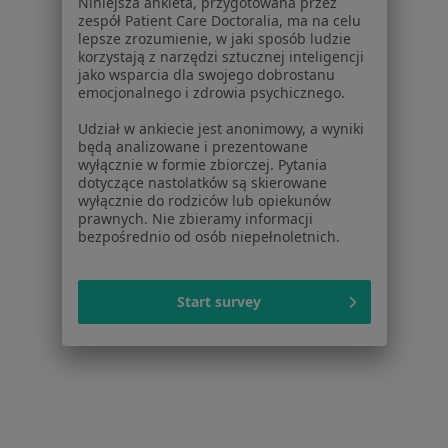
Dla profesjonalistów
Niniejsza ankieta, przygotowana przez
zespół Patient Care Doctoralia, ma na celu
Cennik
lepsze zrozumienie, w jaki sposób ludzie
korzystają z narzędzi sztucznej inteligencji
Dla lekarzy
jako wsparcia dla swojego dobrostanu
Dla placówek medycznych
emocjonalnego i zdrowia psychicznego.
Noa Notes
nowość
Udział w ankiecie jest anonimowy, a wyniki
Baza wiedzy
będą analizowane i prezentowane
Centrum Pomocy dla Specjalisty
wyłącznie w formie zbiorczej. Pytania
dotyczące nastolatków są skierowane
Kontakt
wyłącznie do rodziców lub opiekunów
ZnanyLekarz - Strona główna
prawnych. Nie zbieramy informacji
bezpośrednio od osób niepełnoletnich.
ZnanyLekarz Sp. z o.o.
ul. Kolejowa 5/7
01-217 Warszawa, Polska
Start survey
NIP: ⁠7010224868
KRS: ⁠0000347997
REGON: ⁠142276657
Sąd Rejonowy dla m.st. Warszawy w Warszawie XII