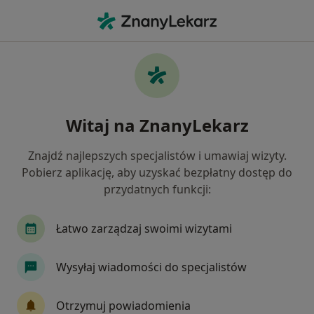
Me
Alergolog • Częstochówka - Parkitka, Częstochowa, śląskie
Filtry
Mapa
Alergolodzy Częstochowa Częstochówka -
Witaj na ZnanyLekarz
Parkitka
Jak działają wyniki wyszukiwania
Znajdź najlepszych specjalistów i umawiaj wizyty.
Pobierz aplikację, aby uzyskać bezpłatny dostęp do
przydatnych funkcji:
Łatwo zarządzaj swoimi wizytami
Wysyłaj wiadomości do specjalistów
lek. Magdalena Chobot-Leśniczek
Otrzymuj powiadomienia
·
Więcej
Alergolog, Pediatra