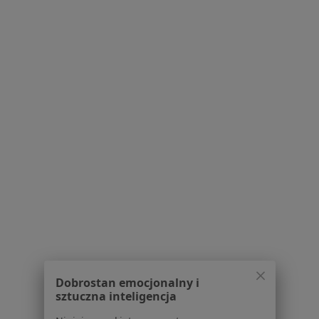
Jak działają wyniki wyszukiwania
Dostępność
O nas
Praca
Rekrutujemy!
Partnerzy
Centrum prasowe
Kontakt
Dla pacjentów
Lekarze
Placówki medyczne
Pytania i odpowiedzi
Usługi i zabiegi
Choroby
Pomoc
Aplikacje mobilne
Dobrostan emocjonalny i
Blog dla pacjentów
sztuczna inteligencja