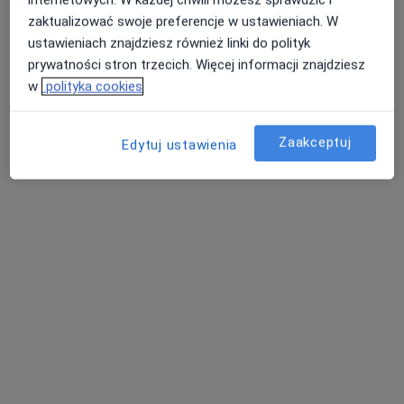
560 opinii
zaktualizować swoje preferencje w ustawieniach. W
ustawieniach znajdziesz również linki do polityk
Generała Leopolda Okulickiego 56/1, Częstochowa
•
Mapa
prywatności stron trzecich. Więcej informacji znajdziesz
Konsultacja alergologiczna
250 zł
w
polityka cookies
Zaakceptuj
Edytuj ustawienia
lek. Magdalena
Chobot-Leśniczek
alergolog
Brak dostępnych specjalistów z wolnymi terminami w tym centrum medycznym.
Pokaż profil