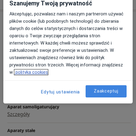
Szanujemy Twoją prywatność
Akceptując, pozwalasz nam i naszym partnerom używać
Usługi i ceny
plików cookie (lub podobnych technologii) do zbierania
danych do celów statystycznych i dostarczania treści w
Konsultacja ortodontyczna
oparciu o Twoje zwyczaje przeglądania stron
Umów wizytę
Od 200 zł
Szczegóły
internetowych. W każdej chwili możesz sprawdzić i
zaktualizować swoje preferencje w ustawieniach. W
ustawieniach znajdziesz również linki do polityk
Konsultacja ortodontyczna dzieci
Umów wizytę
prywatności stron trzecich. Więcej informacji znajdziesz
200 zł
Szczegóły
w
polityka cookies
Aparat ortodontyczny Clear Aligner
Szczegóły
Zaakceptuj
Edytuj ustawienia
Aparat samoligaturujący
Szczegóły
Aparaty stałe