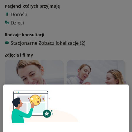
Pacjenci których przyjmuję
Dorośli
Dzieci
Rodzaje konsultacji
Stacjonarne
Zobacz lokalizacje (2)
Zdjęcia i filmy
Zobacz galerię (3)
Pokaż więcej
o doświadczeniu