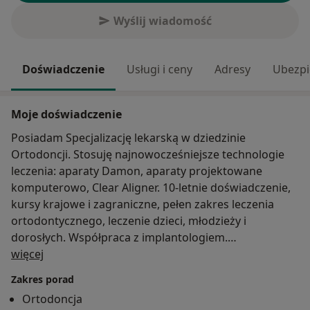
Wyślij wiadomość
Doświadczenie
Usługi i ceny
Adresy
Ubezpi
Moje doświadczenie
Posiadam Specjalizację lekarską w dziedzinie
Ortodoncji. Stosuję najnowocześniejsze technologie
leczenia: aparaty Damon, aparaty projektowane
komputerowo, Clear Aligner. 10-letnie doświadczenie,
kursy krajowe i zagraniczne, pełen zakres leczenia
ortodontycznego, leczenie dzieci, młodzieży i
dorosłych. Współpraca z implantologiem.
O mnie
Przygotowanie do leczenia protetycznego i
więcej
implantologicznego. Członek Polskiego Towarzystwa
Zakres porad
Ortodontycznego.
Ortodoncja