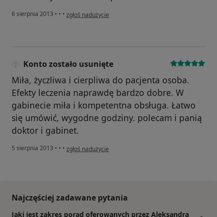
w opinii użytkownika Konto zostało usunięte
6 sierpnia 2013
•
•
•
zgłoś nadużycie
Konto zostało usunięte
Miła, życzliwa i cierpliwa do pacjenta osoba.
Efekty leczenia naprawdę bardzo dobre. W
gabinecie miła i kompetentna obsługa. Łatwo
się umówić, wygodne godziny. polecam i panią
doktor i gabinet.
w opinii użytkownika Konto zostało usunięte
5 sierpnia 2013
•
•
•
zgłoś nadużycie
Najczęściej zadawane pytania
Jaki jest zakres porad oferowanych przez Aleksandra