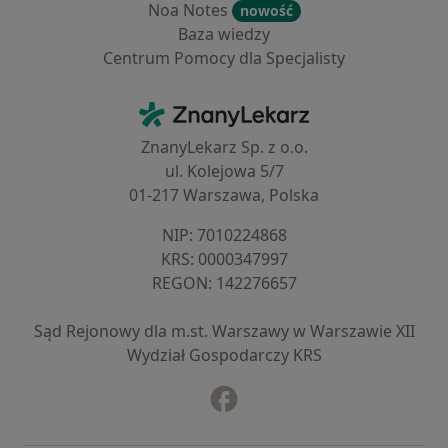
Noa Notes
nowość
Baza wiedzy
Centrum Pomocy dla Specjalisty
Kontakt
ZnanyLekarz - Strona główna
ZnanyLekarz Sp. z o.o.
ul. Kolejowa 5/7
01-217 Warszawa, Polska
NIP: ⁠7010224868
KRS: ⁠0000347997
REGON: ⁠142276657
Sąd Rejonowy dla m.st. Warszawy w Warszawie XII
Wydział Gospodarczy KRS
Facebook
otwiera się w nowej karcie