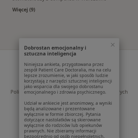
Więcej (9)
Więcej w kategorii: Najpopularniejsze ubezpie
Dobrostan emocjonalny i
sztuczna inteligencja
Serwis
Niniejsza ankieta, przygotowana przez
Regulamin
zespół Patient Care Doctoralia, ma na celu
lepsze zrozumienie, w jaki sposób ludzie
Polityka prywatności pacjentów
korzystają z narzędzi sztucznej inteligencji
Polityka prywatności profesjonalistów
jako wsparcia dla swojego dobrostanu
Polityka prywatności dla profesjonalistów, których
emocjonalnego i zdrowia psychicznego.
dane pozyskaliśmy samodzielnie
Udział w ankiecie jest anonimowy, a wyniki
Polityka cookies
będą analizowane i prezentowane
Jak działają wyniki wyszukiwania
wyłącznie w formie zbiorczej. Pytania
dotyczące nastolatków są skierowane
Dostępność
wyłącznie do rodziców lub opiekunów
O nas
prawnych. Nie zbieramy informacji
Praca
bezpośrednio od osób niepełnoletnich.
Rekrutujemy!