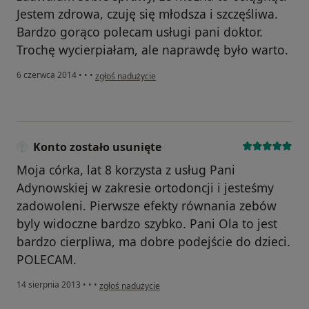
Jestem zdrowa, czuję się młodsza i szczęśliwa.
Bardzo gorąco polecam usługi pani doktor.
Trochę wycierpiałam, ale naprawdę było warto.
w opinii użytkownika Elżbieta Saks
6 czerwca 2014
•
•
•
zgłoś nadużycie
Konto zostało usunięte
Moja córka, lat 8 korzysta z usług Pani
Adynowskiej w zakresie ortodoncji i jesteśmy
zadowoleni. Pierwsze efekty równania zebów
byly widoczne bardzo szybko. Pani Ola to jest
bardzo cierpliwa, ma dobre podejście do dzieci.
POLECAM.
w opinii użytkownika Konto zostało usunięte
14 sierpnia 2013
•
•
•
zgłoś nadużycie