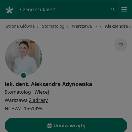
Me
Czego szukasz?
Strona Główna
Stomatolog
Warszawa
Aleksandra 
Zmień miasto
lek. dent.
Aleksandra Adynowska
O specjalizacjach
Stomatolog
·
Więcej
Warszawa
2 adresy
Nr PWZ: 1551499
Umów wizytę