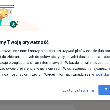
wiu 15.10.1986.
i ogólnej
my Twoją prywatność
, pozwalasz nam i naszym partnerom używać plików cookie (lub p
) do zbierania danych do celów statystycznych i dostarczania treśc
zaje przeglądania stron internetowych. W każdej chwili możesz spr
zerost prostaty
wać swoje preferencje w ustawieniach. W ustawieniach znajdziesz ró
prywatności stron trzecich. Więcej informacji znajdziesz w
polityka
a11y_sr_more_diseases
y
+8
Za
Edytuj ustawienia
ęcej
doświadczeniu