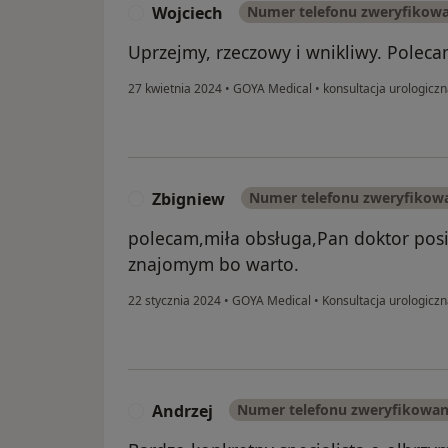
Wojciech
Numer telefonu zweryfikow
W
Uprzejmy, rzeczowy i wnikliwy. Polec
27 kwietnia 2024
•
GOYA Medical
•
konsultacja urologicz
Zbigniew
Numer telefonu zweryfikow
Z
polecam,miła obsługa,Pan doktor pos
znajomym bo warto.
22 stycznia 2024
•
GOYA Medical
•
Konsultacja urologicz
Andrzej
Numer telefonu zweryfikowa
A