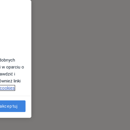
odobnych
i w oparciu o
awdzić i
wnież linki
 cookies
akceptuj