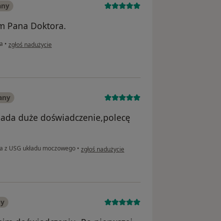
any
am Pana Doktora.
w opinii użytkownika Wojciech
na
•
zgłoś nadużycie
any
iada duże doświadczenie,polecę
w opinii użytkownika Zbigniew
na z USG układu moczowego
•
zgłoś nadużycie
ny