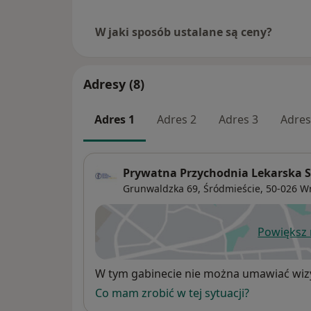
W jaki sposób ustalane są ceny?
Adresy (8)
Adres 1
Adres 2
Adres 3
Adres
Prywatna Przychodnia Lekarska S
Grunwaldzka 69,
Śródmieście
, 50-026
W
Powiększ
ot
Dostępność
W tym gabinecie nie można umawiać wizy
Co mam zrobić w tej sytuacji?