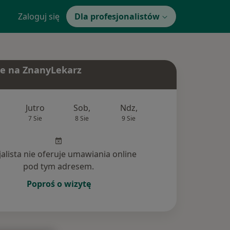
Zaloguj się
Dla profesjonalistów
e na ZnanyLekarz
Jutro
Sob,
Ndz,
Pon,
Wt,
7 Sie
8 Sie
9 Sie
10 Sie
11 Si
jalista nie oferuje umawiania online
pod tym adresem.
Poproś o wizytę