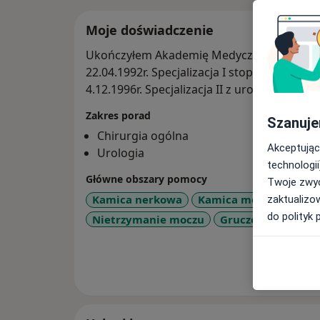
Moje doświadczenie
Ukończyłem Akademię Medyczną we Wrocła
22.04.1992r. Specjalizacja I stopnia Chirurgi
4.12.1996r. Specjalizacja II z urologii
Zakres porad
Szanuje
Chirurgia ogólna
Akceptując
Urologia
technologii
Główne obszary pomocy
Twoje zwyc
Kamica nerkowa
Kamica moczowa
Pr
zaktualizo
do polityk 
Nietrzymanie moczu
Gruczolak prostat
Pokaż wi
o 