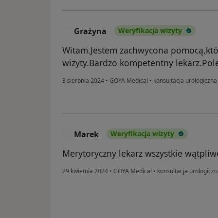
Grażyna
Weryfikacja wizyty
G
Witam.Jestem zachwycona pomocą,którą
wizyty.Bardzo kompetentny lekarz.Po
3 sierpnia 2024
•
GOYA Medical
•
konsultacja urologiczna
Marek
Weryfikacja wizyty
M
Merytoryczny lekarz wszystkie wątpliw
29 kwietnia 2024
•
GOYA Medical
•
konsultacja urologicz