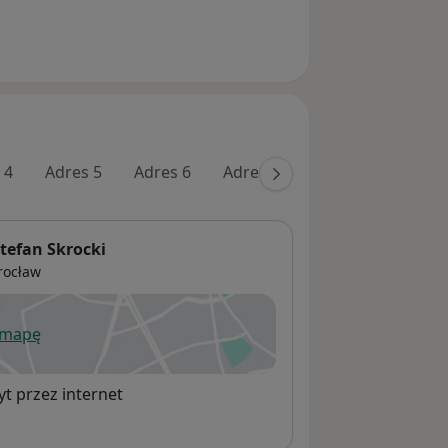
 4
Adres 5
Adres 6
Adres 7
Adres 8
tefan Skrocki
rocław
 mapę
wiera się w nowej karcie
t przez internet