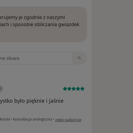
rujemy je zgodnie z naszymi
iach i sposobie obliczania gwiazdek
ięcej o opiniach
niach
y
stko było pięknie i jaśnie
w opinii użytkownika Hanna
krocki
•
konsultacja urologiczna
•
zgłoś nadużycie