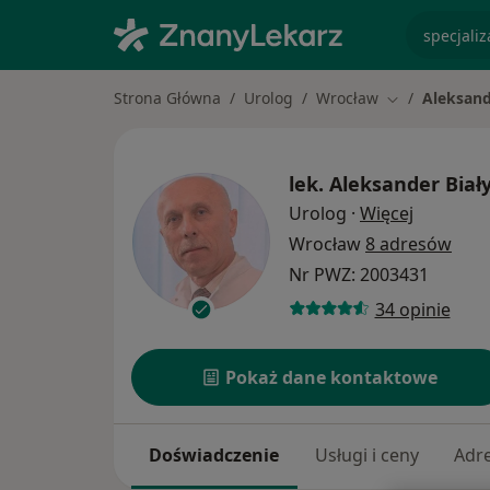
specjaliz
Strona Główna
Urolog
Wrocław
Aleksand
Zmień miasto
lek.
Aleksander Biał
O specjal
Urolog
·
Więcej
Wrocław
8 adresów
Nr PWZ: 2003431
34 opinie
Pokaż dane kontaktowe
Doświadczenie
Usługi i ceny
Adr