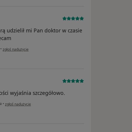
 udzielił mi Pan doktor w czasie
lecam
w opinii użytkownika Grażyna
•
zgłoś nadużycie
ości wyjaśnia szczegółowo.
w opinii użytkownika Marek
na
•
zgłoś nadużycie