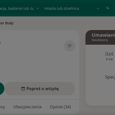
acja, badanie lub nazwisko
miasto lub dzielnica
er Biały
Umawiani
Nieaktywny
y
izacjach
Dziś
6 Sie
Spec
Poproś o wizytę
esy
Ubezpieczenia
Opinie (34)