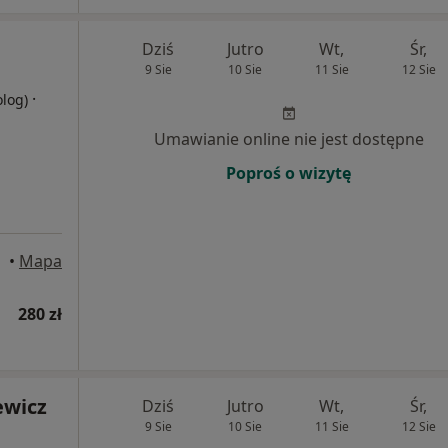
Dziś
Jutro
Wt,
Śr,
9 Sie
10 Sie
11 Sie
12 Sie
·
olog)
Umawianie online nie jest dostępne
Poproś o wizytę
•
Mapa
280 zł
ewicz
Dziś
Jutro
Wt,
Śr,
9 Sie
10 Sie
11 Sie
12 Sie