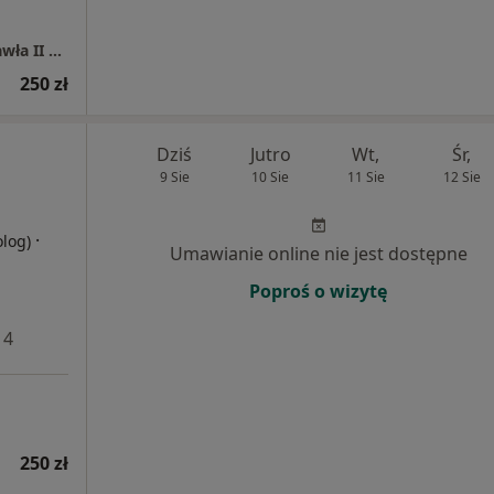
VRATISLAVIA MEDICA Szpital im. Św. Jana Pawła II we Wrocławiu
250 zł
Dziś
Jutro
Wt,
Śr,
9 Sie
10 Sie
11 Sie
12 Sie
·
olog)
Umawianie online nie jest dostępne
Poproś o wizytę
 4
250 zł