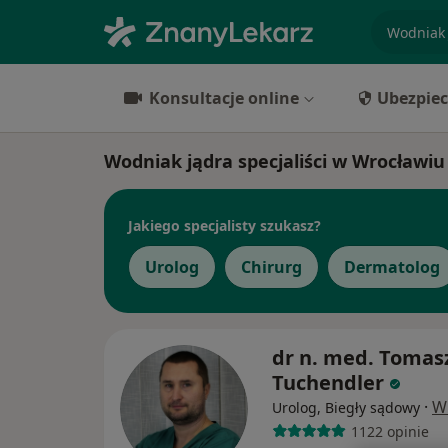
specjaliz
Konsultacje online
Ubezpiec
Wodniak jądra specjaliści w Wrocławiu
Jakiego specjalisty szukasz?
Urolog
Chirurg
Dermatolog
dr n. med. Tomas
Tuchendler
·
W
Urolog, Biegły sądowy
1122 opinie