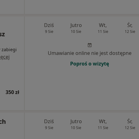
Dziś
Jutro
Wt,
Śr,
9 Sie
10 Sie
11 Sie
12 Sie
sz
 zabiegi
Umawianie online nie jest dostępne
ęcej
Poproś o wizytę
350 zł
ch
Dziś
Jutro
Wt,
Śr,
9 Sie
10 Sie
11 Sie
12 Sie