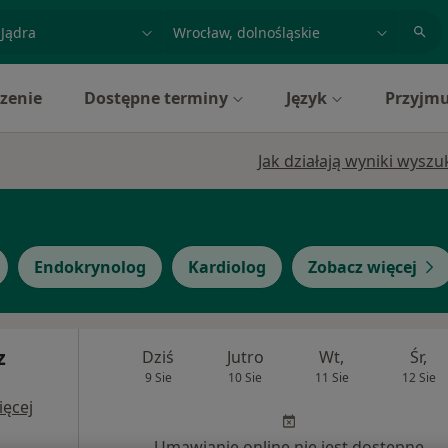
acja, badanie lub nazwisko
miasto lub dzielnica
zenie
Dostępne terminy
Język
Przyjmu
Jak działają wyniki wysz
Endokrynolog
Kardiolog
Zobacz więcej
z
Dziś
Jutro
Wt,
Śr,
9 Sie
10 Sie
11 Sie
12 Sie
ięcej
Umawianie online nie jest dostępne