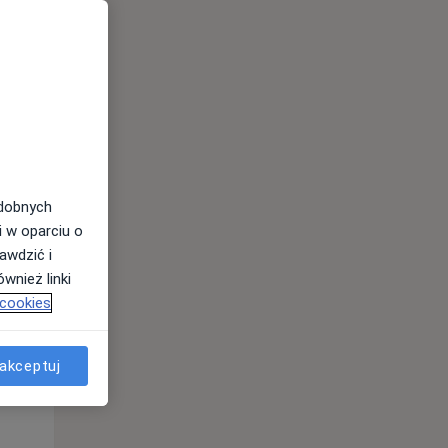
odobnych
Czw,
Pt,
Sob,
i w oparciu o
13 Sie
14 Sie
15 Sie
awdzić i
wnież linki
 cookies
akceptuj