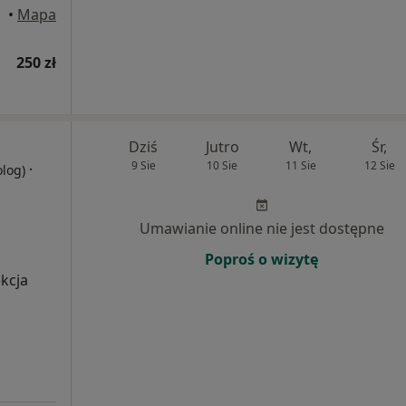
•
Mapa
250 zł
Dziś
Jutro
Wt,
Śr,
9 Sie
10 Sie
11 Sie
12 Sie
·
olog)
Umawianie online nie jest dostępne
Poproś o wizytę
ekcja