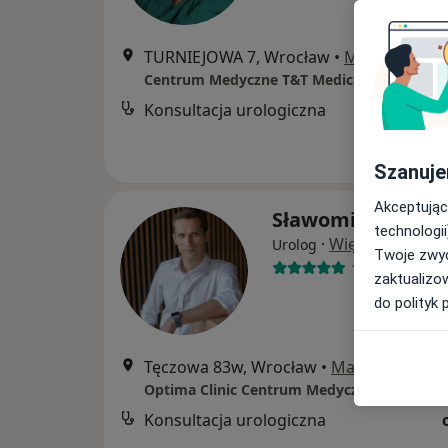
TURNIEJOWA 7, Wrocław
•
Mapa
Centrum Medyczne T&T Medical
Konsultacja urologiczna
Szanuje
Akceptując
Sławomir Salwa
technologii
·
Więcej
Urolog
Twoje zwyc
1325 opinii
zaktualizo
do polityk 
Tęczowa 83w, Wrocław
•
Mapa
Optima Clinic Centrum Medyczne
Konsultacja urologiczna