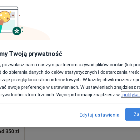
Poproś o wizytę
od 300 zł
my Twoją prywatność
, pozwalasz nam i naszym partnerom używać plików cookie (lub p
Dziś
Jutro
Wt,
Śr,
) do zbierania danych do celów statystycznych i dostarczania treśc
9 Sie
10 Sie
11 Sie
12 Sie
zaje przeglądania stron internetowych. W każdej chwili możesz spr
wać swoje preferencje w ustawieniach. W ustawieniach znajdziesz ró
prywatności stron trzecich. Więcej informacji znajdziesz w
polityka
Umawianie online nie jest dostępne
Poproś o wizytę
Za
Edytuj ustawienia
od 350 zł