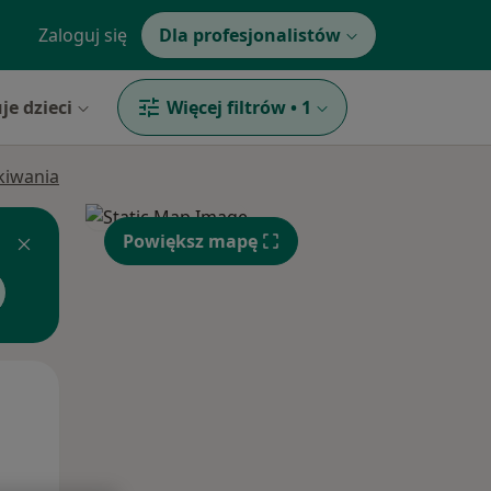
Zaloguj się
Dla profesjonalistów
je dzieci
Więcej filtrów
•
1
ukiwania
Powiększ mapę
Czw,
Pt,
Sob,
13 Sie
14 Sie
15 Sie