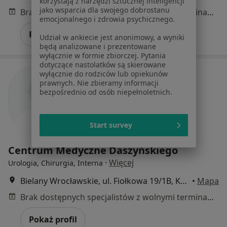
korzystają z narzędzi sztucznej inteligencji
jako wsparcia dla swojego dobrostanu
Brak dostępnych specjalistów z wolnymi terminami w tym centrum medycznym.
emocjonalnego i zdrowia psychicznego.
Pokaż profil
Udział w ankiecie jest anonimowy, a wyniki
będą analizowane i prezentowane
wyłącznie w formie zbiorczej. Pytania
dotyczące nastolatków są skierowane
wyłącznie do rodziców lub opiekunów
prawnych. Nie zbieramy informacji
bezpośrednio od osób niepełnoletnich.
Start survey
Centrum Medyczne Daszyńskiego
·
Więcej
Urologia, Chirurgia, Interna
Bielany Wrocławskie, ul. Fiołkowa 19/1B, Kobierzyce
•
Mapa
Brak dostępnych specjalistów z wolnymi terminami w tym centrum medycznym.
Pokaż profil