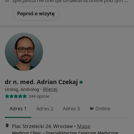
Specjalista nie oferuje umawiania online pod tym adresem.
Poproś o wizytę
dr n. med. Adrian Czekaj
·
Więcej
Urolog, Androlog
344 opinie
Adres 1
Adres 2
Adres 3
Online
Plac Strzelecki 24, Wrocław
•
Mapa
Medicus Clinic – Specjalistyczne Centrum Medyczne