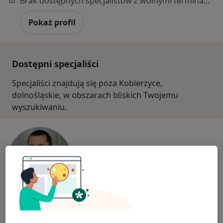
Brak dostępnych specjalistów z wolnymi terminami w tym centrum medycznym.
Pokaż profil
Dostępni specjaliści
Specjaliści znajdują się poza Kobierzyce,
dolnośląskie, w obszarach bliskich Twojemu
wyszukiwaniu.
dr n. med. Tomasz Tuchendler
·
Więcej
Urolog, Biegły sądowy