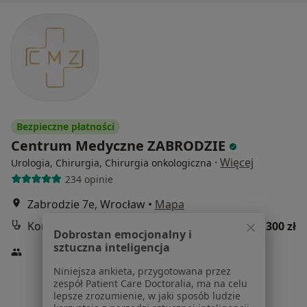
Bezpieczne płatności
Centrum Medyczne ZABRODZIE
·
Więcej
Urologia, Chirurgia, Chirurgia onkologiczna
234 opinie
Zabrodzie 7e, Wrocław
•
Mapa
Konsultacja urologiczna
300 zł
Dobrostan emocjonalny i
sztuczna inteligencja
Niniejsza ankieta, przygotowana przez
zespół Patient Care Doctoralia, ma na celu
lek. Jacek Ornat
lepsze zrozumienie, w jaki sposób ludzie
urolog