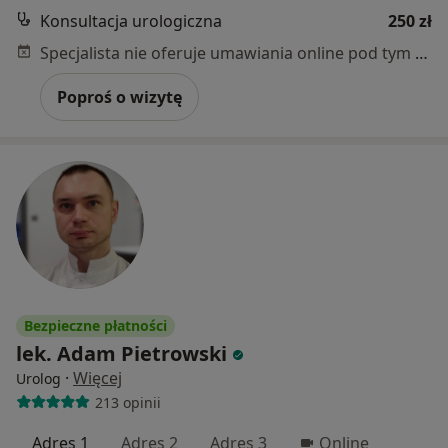
Konsultacja urologiczna
250 zł
Specjalista nie oferuje umawiania online pod tym adresem.
Poproś o wizytę
Bezpieczne płatności
lek. Adam Pietrowski
·
Więcej
Urolog
213 opinii
Adres 1
Adres 2
Adres 3
Online