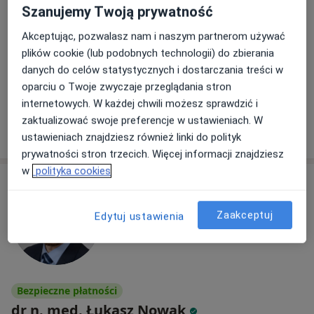
Szanujemy Twoją prywatność
1120 opinii
Akceptując, pozwalasz nam i naszym partnerom używać
TURNIEJOWA 7, Wrocław
•
Mapa
plików cookie (lub podobnych technologii) do zbierania
Centrum Medyczne T&T Medical
danych do celów statystycznych i dostarczania treści w
Konsultacja urologiczna
od 300 zł
oparciu o Twoje zwyczaje przeglądania stron
Specjalista nie oferuje umawiania online pod tym adresem.
internetowych. W każdej chwili możesz sprawdzić i
zaktualizować swoje preferencje w ustawieniach. W
Poproś o wizytę
ustawieniach znajdziesz również linki do polityk
prywatności stron trzecich. Więcej informacji znajdziesz
w
polityka cookies
Zaakceptuj
Edytuj ustawienia
Bezpieczne płatności
dr n. med. Łukasz Nowak