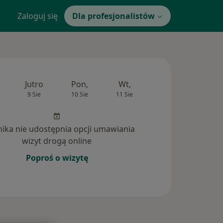
Zaloguj się
Dla profesjonalistów
Jutro
Pon,
Wt,
Śr,
Czw
9 Sie
10 Sie
11 Sie
12 Sie
13 Si
inika nie udostępnia opcji umawiania
wizyt drogą online
Poproś o wizytę