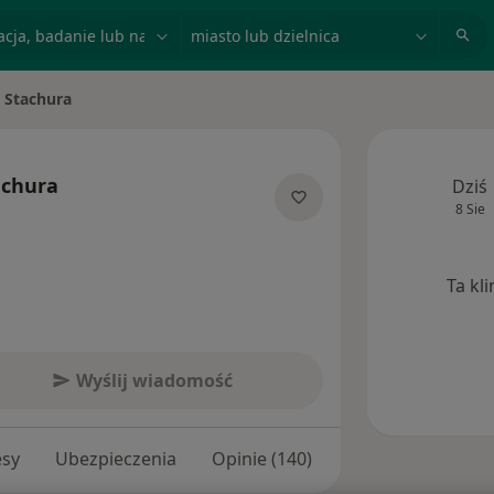
acja, badanie lub nazwisko
miasto lub dzielnica
t Stachura
to
achura
Dziś
8 Sie
jalizacjach
Ta kl
Wyślij wiadomość
esy
Ubezpieczenia
Opinie (140)