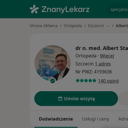
specjaliz
Strona Główna
Ortopeda
Szczecin
Alber
Zmień mias
dr n. med.
Albert St
O spec
Ortopeda
·
Więcej
Szczecin
1 adres
Nr PWZ: 4193636
140 opinii
Umów wizytę
Doświadczenie
Usługi i ceny
Adr