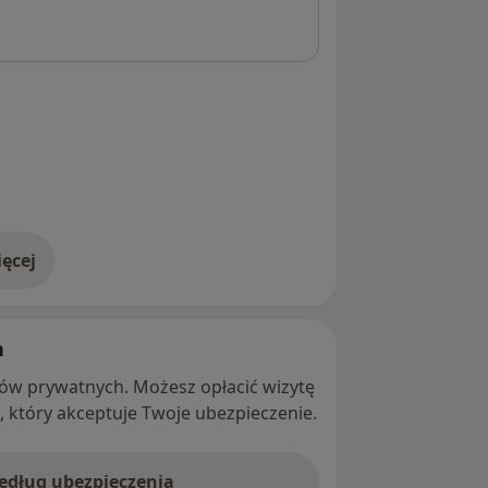
ęcej
adresie
h
ntów prywatnych. Możesz opłacić wizytę
ę, który akceptuje Twoje ubezpieczenie.
według ubezpieczenia