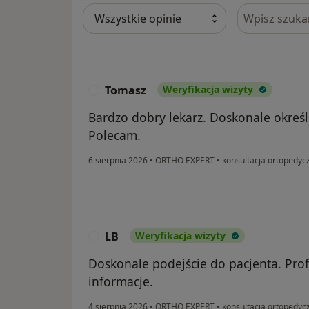
Szukaj w opi
Tomasz
Weryfikacja wizyty
T
Bardzo dobry lekarz. Doskonale określ
Polecam.
6 sierpnia 2026
•
ORTHO EXPERT
•
konsultacja ortopedyc
LB
Weryfikacja wizyty
L
Doskonale podejście do pacjenta. Prof
informacje.
4 sierpnia 2026
•
ORTHO EXPERT
•
konsultacja ortopedyc