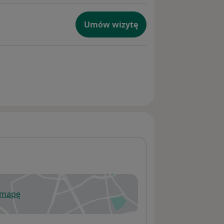
Umów wizytę
 mapę
wiera się w nowej karcie