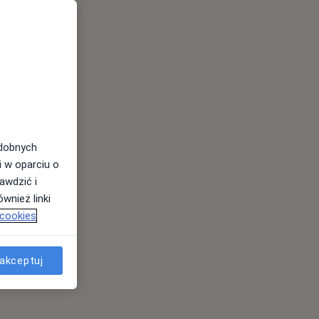
odobnych
i w oparciu o
awdzić i
wnież linki
 cookies
akceptuj