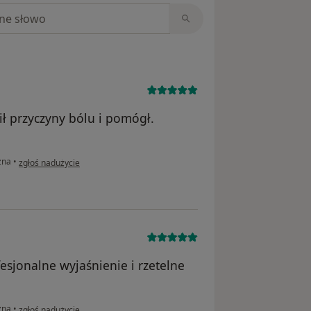
niach
ił przyczyny bólu i pomógł.
w opinii użytkownika Tomasz
zna
•
zgłoś nadużycie
esjonalne wyjaśnienie i rzetelne
w opinii użytkownika LB
zna
•
zgłoś nadużycie