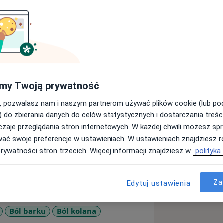
Ortho-Expert w Szczecinie. Specjalizuje
my Twoją prywatność
 zabiegi protezoplastyk stawów:
egi małoinwazyjne, artroskopowe i
, pozwalasz nam i naszym partnerom używać plików cookie (lub p
 i inne urazy układu kostno-
) do zbierania danych do celów statystycznych i dostarczania treśc
nie zdobywał w Polsce, USA, Francji i
zaje przeglądania stron internetowych. W każdej chwili możesz spr
wać swoje preferencje w ustawieniach. W ustawieniach znajdziesz ró
prywatności stron trzecich. Więcej informacji znajdziesz w
polityka
u
Za
Edytuj ustawienia
Ból barku
Ból kolana