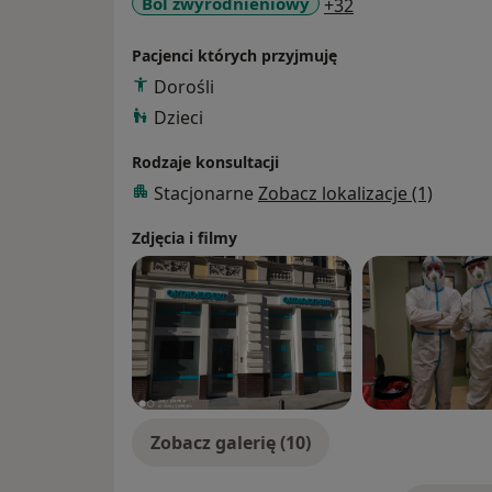
a11y_sr_more_di
Ból zwyrodnieniowy
+32
Pacjenci których przyjmuję
Dorośli
Dzieci
Rodzaje konsultacji
Stacjonarne
Zobacz lokalizacje (1)
Zdjęcia i filmy
Zobacz galerię (10)