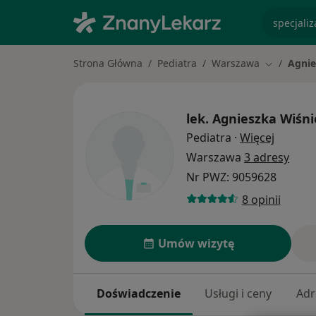
specjaliz
Strona Główna
Pediatra
Warszawa
Agnie
Zmień mia
lek.
Agnieszka Wiśni
O specj
Pediatra
·
Więcej
Warszawa
3 adresy
Nr PWZ: 9059628
8 opinii
Umów wizytę
Doświadczenie
Usługi i ceny
Adr