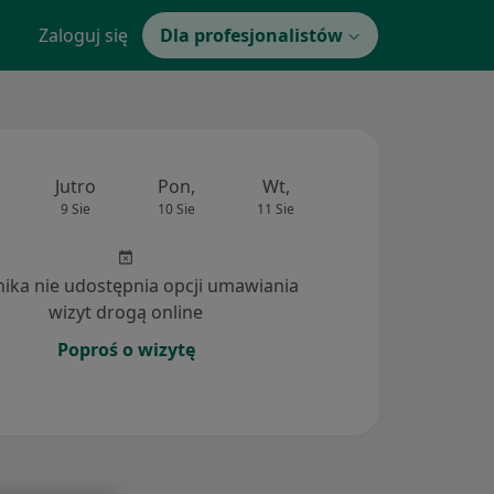
Zaloguj się
Dla profesjonalistów
Jutro
Pon,
Wt,
Śr,
Czw
9 Sie
10 Sie
11 Sie
12 Sie
13 Si
inika nie udostępnia opcji umawiania
wizyt drogą online
Poproś o wizytę