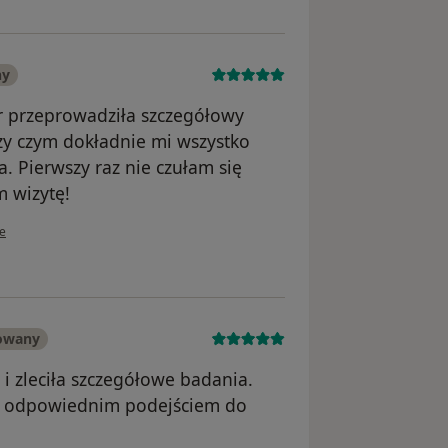
ny
or przeprowadziła szczegółowy
zy czym dokładnie mi wszystko
. Pierwszy raz nie czułam się
m wizytę!
ownika Paulina
ie
kowany
 i zleciła szczegółowe badania.
 z odpowiednim podejściem do