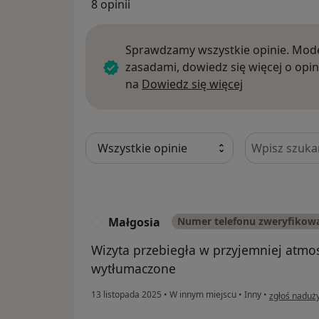
8 opinii
Sprawdzamy wszystkie opinie. Mode
zasadami, dowiedz się więcej o opin
Dowiedz się w
na
Dowiedz się więcej
Szukaj w opi
Małgosia
Numer telefonu zweryfikow
M
Wizyta przebiegła w przyjemniej atmo
wytłumaczone
w opinii uży
13 listopada 2025
•
W innym miejscu
•
Inny
•
zgłoś naduż