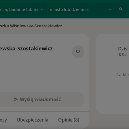
acja, badanie lub nazwisko
miasto lub dzielnica
szka Wiśniewska-Szostakiewicz
sto
ewska-Szostakiewicz
Dziś
8 Sie
alizacjach
Ta kl
Wyślij wiadomość
esy
Ubezpieczenia
Opinie (8)