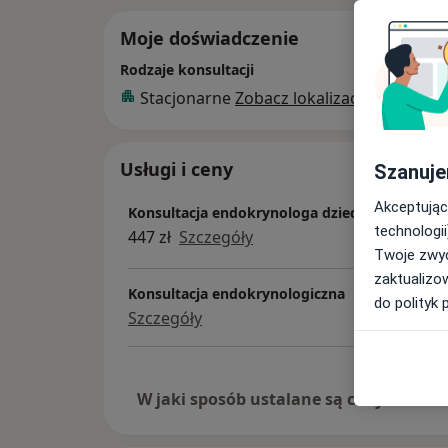
Moje doświadczenie
Rodzaje konsultacji
Stacjonarne
Zobacz lokalizacje (1)
Usługi i ceny
Szanuje
Akceptując
Konsultacja endokrynologa dziecięcego
technologii
447 zł
Szczegóły
Twoje zwyc
zaktualizo
Konsultacja endokrynologiczna
do polityk 
Szczegóły
W jaki sposób ustalane są ceny?