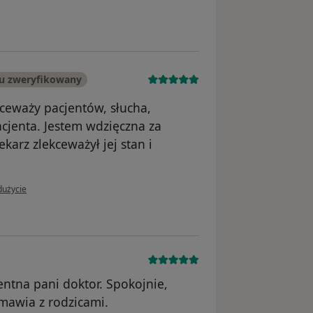
u zweryfikowany
ceważy pacjentów, słucha,
jenta. Jestem wdzięczna za
karz zlekceważył jej stan i
 użytkownika Szacunek i uważność
dużycie
ntna pani doktor. Spokojnie,
mawia z rodzicami.