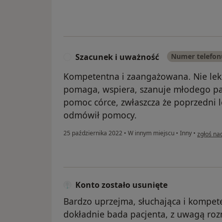
Szacunek i uważność
Numer telefon
S
Kompetentna i zaangażowana. Nie lek
pomaga, wspiera, szanuje młodego pac
pomoc córce, zwłaszcza że poprzedni le
odmówił pomocy.
w opinii
25 października 2022
•
W innym miejscu
•
Inny
•
zgłoś na
Konto zostało usunięte
Bardzo uprzejma, słuchająca i kompete
dokładnie bada pacjenta, z uwagą roz