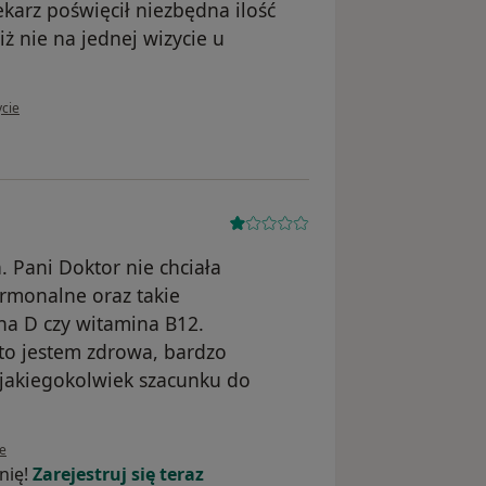
karz poświęcił niezbędna ilość
ż nie na jednej wizycie u
tkownika Malgorzata
ycie
. Pani Doktor nie chciała
rmonalne oraz takie
ina D czy witamina B12.
ny to jestem zdrowa, bardzo
jakiegokolwiek szacunku do
ownika Ewa
ie
nię!
Zarejestruj się teraz