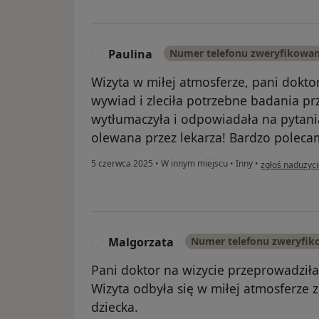
Paulina
Numer telefonu zweryfikowa
P
Wizyta w miłej atmosferze, pani dokt
wywiad i zleciła potrzebne badania pr
wytłumaczyła i odpowiadała na pytania
olewana przez lekarza! Bardzo poleca
w opinii użytk
5 czerwca 2025
•
W innym miejscu
•
Inny
•
zgłoś nadużyc
Malgorzata
Numer telefonu zweryfi
M
Pani doktor na wizycie przeprowadziła
Wizyta odbyła się w miłej atmosferze
dziecka.