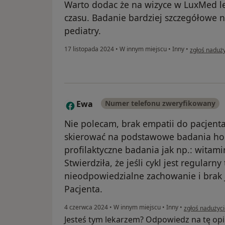
Warto dodac że na wizyce w LuxMed le
czasu. Badanie bardziej szczegółowe ni
pediatry.
w opinii uży
17 listopada 2024
•
W innym miejscu
•
Inny
•
zgłoś naduż
Ewa
Numer telefonu zweryfikowany
E
Nie polecam, brak empatii do pacjenta
skierować na podstawowe badania ho
profilaktyczne badania jak np.: witam
Stwierdziła, że jeśli cykl jest regular
nieodpowiedzialne zachowanie i brak 
Pacjenta.
w opinii użytk
4 czerwca 2024
•
W innym miejscu
•
Inny
•
zgłoś nadużyc
Jesteś tym lekarzem? Odpowiedz na tę opi