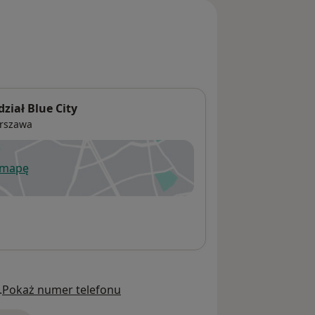
iał Blue City
rszawa
 mapę
wiera się w nowej karcie
.
Pokaż numer telefonu