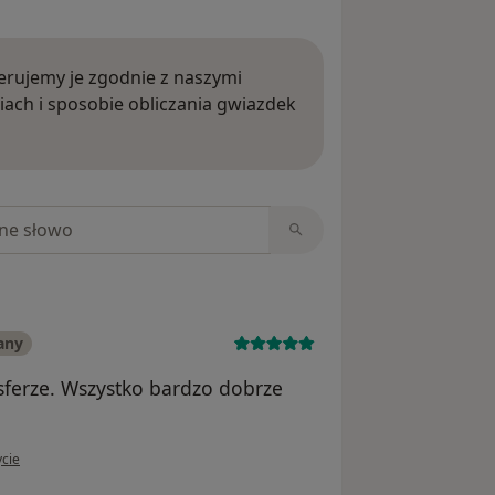
rujemy je zgodnie z naszymi
iach i sposobie obliczania gwiazdek
ięcej o opiniach
niach
any
sferze. Wszystko bardzo dobrze
tkownika Małgosia
ycie