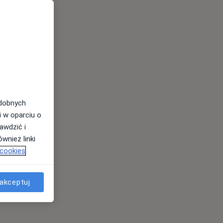
odobnych
i w oparciu o
awdzić i
wnież linki
 cookies
akceptuj