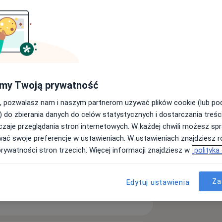
my Twoją prywatność
, pozwalasz nam i naszym partnerom używać plików cookie (lub p
Umów wizytę
) do zbierania danych do celów statystycznych i dostarczania treśc
zaje przeglądania stron internetowych. W każdej chwili możesz spr
wać swoje preferencje w ustawieniach. W ustawieniach znajdziesz ró
prywatności stron trzecich. Więcej informacji znajdziesz w
polityka
Za
Edytuj ustawienia