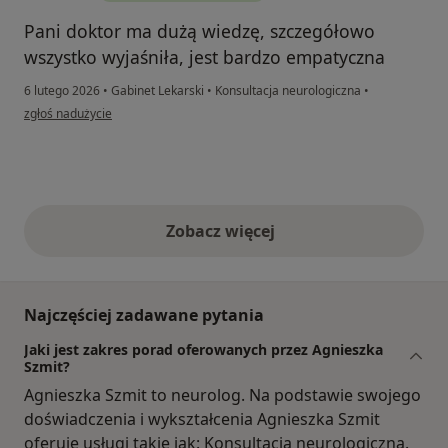
Pani doktor ma dużą wiedzę, szczegółowo
wszystko wyjaśniła, jest bardzo empatyczna
6 lutego 2026
•
Gabinet Lekarski
•
Konsultacja neurologiczna
•
w opinii użytkownika Anna
zgłoś nadużycie
Zobacz więcej
opinie powyżej
Najczęściej zadawane pytania
Jaki jest zakres porad oferowanych przez Agnieszka
Szmit?
Agnieszka Szmit to neurolog. Na podstawie swojego
doświadczenia i wykształcenia Agnieszka Szmit
oferuje usługi takie jak: Konsultacja neurologiczna.