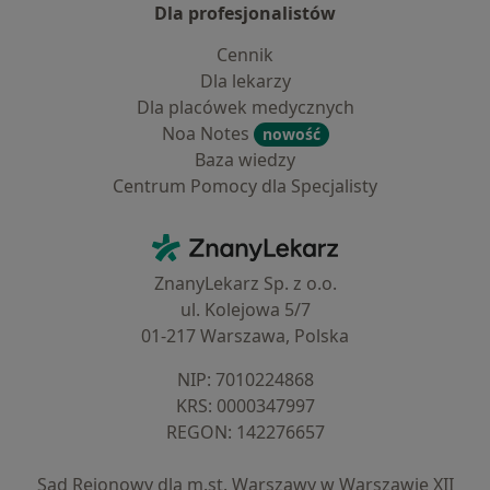
Dla profesjonalistów
Cennik
Dla lekarzy
Dla placówek medycznych
Noa Notes
nowość
Baza wiedzy
Centrum Pomocy dla Specjalisty
Kontakt
ZnanyLekarz - Strona główna
ZnanyLekarz Sp. z o.o.
ul. Kolejowa 5/7
01-217 Warszawa, Polska
NIP: ⁠7010224868
KRS: ⁠0000347997
REGON: ⁠142276657
Sąd Rejonowy dla m.st. Warszawy w Warszawie XII