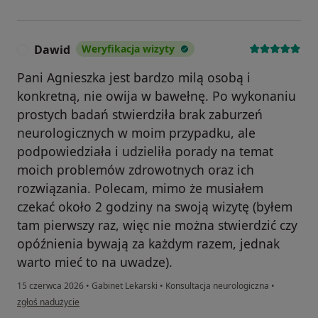
Dawid
Weryfikacja wizyty
D
Pani Agnieszka jest bardzo milą osobą i
konkretną, nie owija w bawełnę. Po wykonaniu
prostych badań stwierdziła brak zaburzeń
neurologicznych w moim przypadku, ale
podpowiedziała i udzieliła porady na temat
moich problemów zdrowotnych oraz ich
rozwiązania. Polecam, mimo że musiałem
czekać około 2 godziny na swoją wizytę (byłem
tam pierwszy raz, więc nie można stwierdzić czy
opóźnienia bywają za każdym razem, jednak
warto mieć to na uwadze).
15 czerwca 2026
•
Gabinet Lekarski
•
Konsultacja neurologiczna
•
w opinii użytkownika Dawid
zgłoś nadużycie