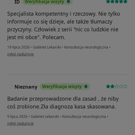
ID
Weryfikacja wizyty
I
Specjalista kompetentny i rzeczowy. Nie tylko
informuje co się dzieje, ale także tłumaczy
przyczyny. Człowiek z serii "nic co ludzkie nie
jest mi obce". Polecam.
19 lipca 2026
•
Gabinet Lekarski
•
Konsultacja neurologiczna
•
w opinii użytkownika ID
zgłoś nadużycie
Nieznany
Weryfikacja wizyty
N
Badanie przeprowadzone dla zasad , że niby
coś zrobione.Zła diagnoza kasa skasowana.
9 lipca 2026
•
Gabinet Lekarski
•
Konsultacja neurologiczna
•
w opinii użytkownika Nieznany
zgłoś nadużycie