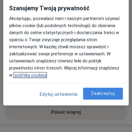
Adres
Szanujemy Twoją prywatność
Akceptując, pozwalasz nam i naszym partnerom używać
Gabinet Lekarski
plików cookie (lub podobnych technologii) do zbierania
Cegielniana 11,
Śródmieście
, 44-200
Rybnik
danych do celów statystycznych i dostarczania treści w
oparciu o Twoje zwyczaje przeglądania stron
Powiększ mapę
internetowych. W każdej chwili możesz sprawdzić i
otwiera się w nowej karcie
zaktualizować swoje preferencje w ustawieniach. W
ustawieniach znajdziesz również linki do polityk
Dostępność
Pokaż kalendarz
prywatności stron trzecich. Więcej informacji znajdziesz
w
polityka cookies
Metody płatności (wizyty prywatne)
Zaakceptuj
Edytuj ustawienia
Gotówka
Pokaż więcej
o adresie