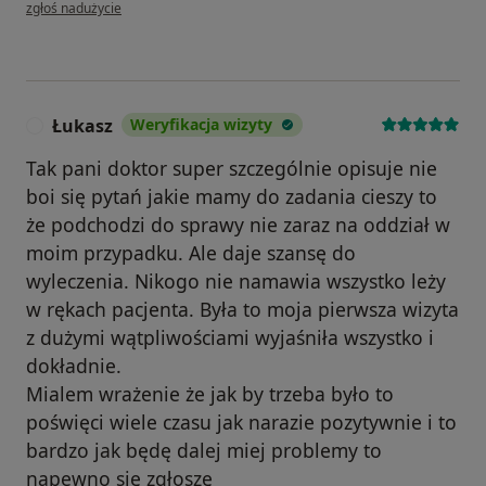
w opinii użytkownika MS
zgłoś nadużycie
Łukasz
Weryfikacja wizyty
Ł
Tak pani doktor super szczególnie opisuje nie
boi się pytań jakie mamy do zadania cieszy to
że podchodzi do sprawy nie zaraz na oddział w
moim przypadku. Ale daje szansę do
wyleczenia. Nikogo nie namawia wszystko leży
w rękach pacjenta. Była to moja pierwsza wizyta
z dużymi wątpliwościami wyjaśniła wszystko i
dokładnie.
Mialem wrażenie że jak by trzeba było to
poświęci wiele czasu jak narazie pozytywnie i to
bardzo jak będę dalej miej problemy to
napewno się zgłoszę