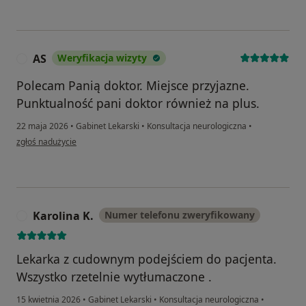
AS
Weryfikacja wizyty
A
Polecam Panią doktor. Miejsce przyjazne.
Punktualność pani doktor również na plus.
22 maja 2026
•
Gabinet Lekarski
•
Konsultacja neurologiczna
•
w opinii użytkownika AS
zgłoś nadużycie
Karolina K.
Numer telefonu zweryfikowany
K
Lekarka z cudownym podejściem do pacjenta.
Wszystko rzetelnie wytłumaczone .
15 kwietnia 2026
•
Gabinet Lekarski
•
Konsultacja neurologiczna
•