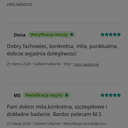
w opinii użytkownika Karolina K.
zgłoś nadużycie
Ilona
Weryfikacja wizyty
I
Dobry fachowiec, konkretna, mila, punktualna,
dobrze wyjaśnia dolegliwosci
w opinii użytkownika Ilona
25 marca 2026
•
Gabinet Lekarski
•
Inny
•
zgłoś nadużycie
MS
Weryfikacja wizyty
M
Pani doktor miła,konkretna, szczegółowe i
dokładne badanie. Bardzo polecam M.S
25 lutego 2026
•
Gabinet Lekarski
•
Konsultacja neurologiczna
•