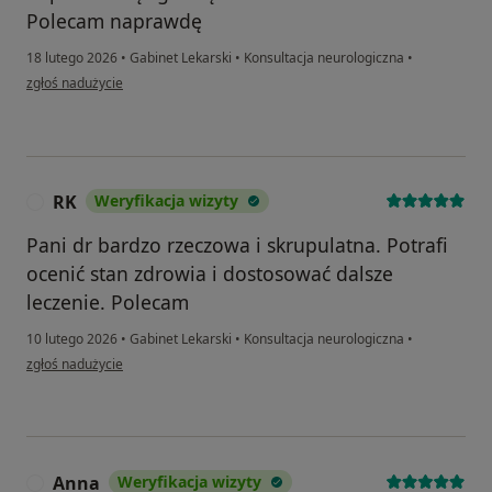
Polecam naprawdę
18 lutego 2026
•
Gabinet Lekarski
•
Konsultacja neurologiczna
•
w opinii użytkownika Łukasz
zgłoś nadużycie
RK
Weryfikacja wizyty
R
Pani dr bardzo rzeczowa i skrupulatna. Potrafi
ocenić stan zdrowia i dostosować dalsze
leczenie. Polecam
10 lutego 2026
•
Gabinet Lekarski
•
Konsultacja neurologiczna
•
w opinii użytkownika RK
zgłoś nadużycie
Anna
Weryfikacja wizyty
A