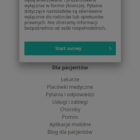
Polityka cookies
wyłącznie w formie zbiorczej. Pytania
Jak działają wyniki wyszukiwania
dotyczące nastolatków są skierowane
wyłącznie do rodziców lub opiekunów
Dostępność
prawnych. Nie zbieramy informacji
O nas
bezpośrednio od osób niepełnoletnich.
Praca
Rekrutujemy!
Partnerzy
Centrum prasowe
Start survey
Kontakt
Dla pacjentów
Lekarze
Placówki medyczne
Pytania i odpowiedzi
Usługi i zabiegi
Choroby
Pomoc
Aplikacje mobilne
Blog dla pacjentów