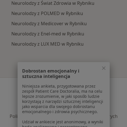
Neurolodzy z Świat Zdrowia w Rybniku
Neurolodzy z POLMED w Rybniku
Neurolodzy z Medicover w Rybniku
Neurolodzy z Enel-med w Rybniku
Neurolodzy z LUX MED w Rybniku
Dobrostan emocjonalny i
sztuczna inteligencja
Serwis
Niniejsza ankieta, przygotowana przez
zespół Patient Care Doctoralia, ma na celu
Regulamin
lepsze zrozumienie, w jaki sposób ludzie
korzystają z narzędzi sztucznej inteligencji
Polityka prywatności pacjentów
jako wsparcia dla swojego dobrostanu
Polityka prywatności profesjonalistów
emocjonalnego i zdrowia psychicznego.
Polityka prywatności dla profesjonalistów, których
Udział w ankiecie jest anonimowy, a wyniki
dane pozyskaliśmy samodzielnie
będą analizowane i prezentowane