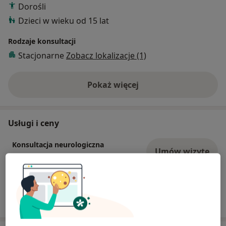
Dorośli
Dzieci w wieku od 15 lat
Rodzaje konsultacji
Stacjonarne
Zobacz lokalizacje (1)
Pokaż więcej
o doświadczeniu
Usługi i ceny
Konsultacja neurologiczna
Umów wizytę
200 zł
Szczegóły
W jaki sposób ustalane są ceny?