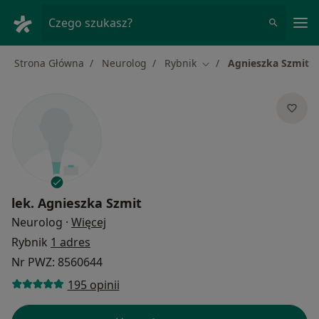
Me
Czego szukasz?
Strona Główna
Neurolog
Rybnik
Agnieszka Szmit
Zmień miasto
lek.
Agnieszka Szmit
O specjalizacjach
Neurolog
·
Więcej
Rybnik
1 adres
Nr PWZ: 8560644
195 opinii