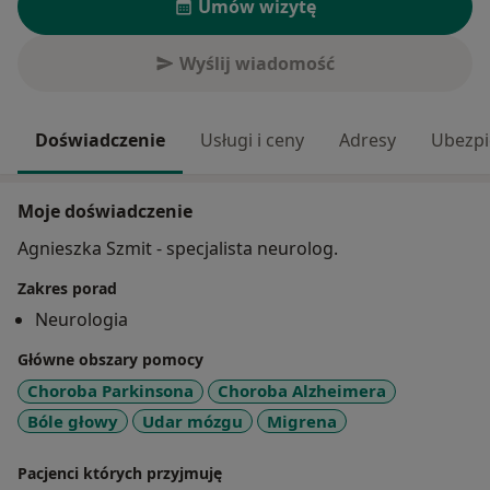
Umów wizytę
Wyślij wiadomość
Doświadczenie
Usługi i ceny
Adresy
Ubezpi
Moje doświadczenie
Agnieszka Szmit - specjalista neurolog.
Zakres porad
Neurologia
Główne obszary pomocy
Choroba Parkinsona
Choroba Alzheimera
Bóle głowy
Udar mózgu
Migrena
Pacjenci których przyjmuję