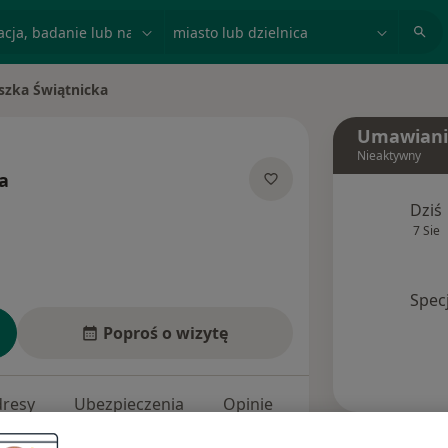
acja, badanie lub nazwisko
miasto lub dzielnica
szka Świątnicka
to
Umawiani
Nieaktywny
a
ecjalizacjach
Dziś
7 Sie
Spec
Poproś o wizytę
dresy
Ubezpieczenia
Opinie