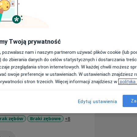
dycznej w Zabrzu i dyplomowanym
owawczej i endodoncji. Podczas
rzy Katedrze Stomatologii
my Twoją prywatność
walifikacje i uczestniczę w licznych
praktycznych celem zapewnienia jak
, pozwalasz nam i naszym partnerom używać plików cookie (lub p
enia. Zawsze na pierwszym miejscu
) do zbierania danych do celów statystycznych i dostarczania treśc
zaje przeglądania stron internetowych. W każdej chwili możesz spr
wać swoje preferencje w ustawieniach. W ustawieniach znajdziesz ró
prywatności stron trzecich. Więcej informacji znajdziesz w
polityka
ą
Za
Edytuj ustawienia
a11y_sr_more_diseases
rak zębów
Braki zębowe
+8