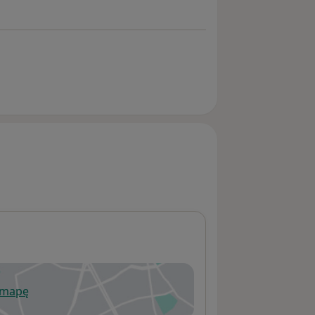
 mapę
wiera się w nowej karcie