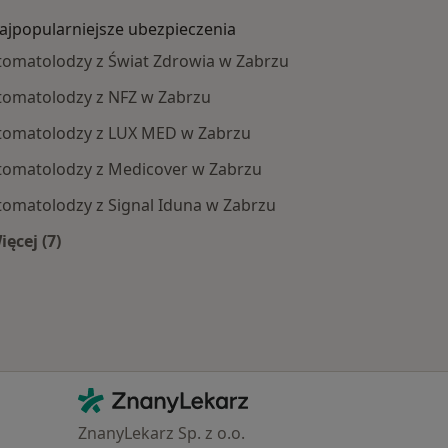
ajpopularniejsze ubezpieczenia
tomatolodzy z Świat Zdrowia w Zabrzu
tomatolodzy z NFZ w Zabrzu
tomatolodzy z LUX MED w Zabrzu
tomatolodzy z Medicover w Zabrzu
tomatolodzy z Signal Iduna w Zabrzu
ięcej (7)
oby
Więcej w kategorii: Najpopularniejsze ubezpieczenia
Kontakt
ZnanyLekarz - Strona główna
ZnanyLekarz Sp. z o.o.