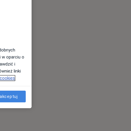
odobnych
i w oparciu o
awdzić i
wnież linki
 cookies
akceptuj