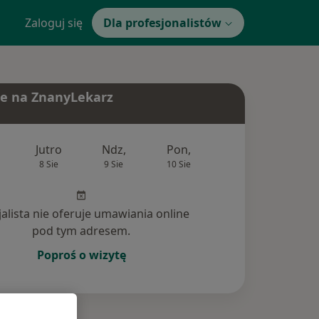
Zaloguj się
Dla profesjonalistów
e na ZnanyLekarz
Jutro
Ndz,
Pon,
Wt,
Śr,
8 Sie
9 Sie
10 Sie
11 Sie
12 Si
jalista nie oferuje umawiania online
pod tym adresem.
Poproś o wizytę