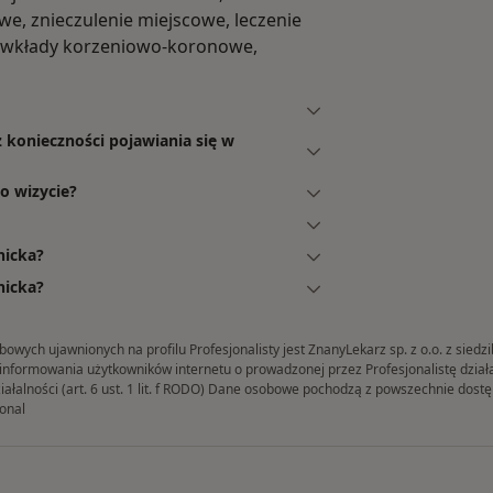
e, znieczulenie miejscowe, leczenie
y, wkłady korzeniowo-koronowe,
 konieczności pojawiania się w
o wizycie?
nicka?
nicka?
ych ujawnionych na profilu Profesjonalisty jest ZnanyLekarz sp. z o.o. z siedz
formowania użytkowników internetu o prowadzonej przez Profesjonalistę działaln
iałalności (art. 6 ust. 1 lit. f RODO) Dane osobowe pochodzą z powszechnie dos
onal