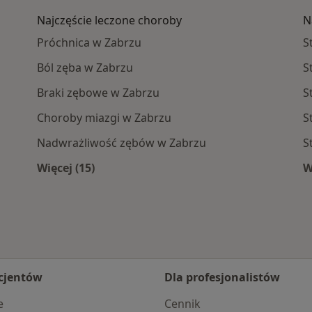
Najczęście leczone choroby
N
Próchnica w Zabrzu
S
Ból zęba w Zabrzu
S
Braki zębowe w Zabrzu
S
Choroby miazgi w Zabrzu
S
Nadwrażliwość zębów w Zabrzu
S
Więcej (15)
W
a
Więcej w kategorii: Najczęście leczone chor
cjentów
Dla profesjonalistów
e
Cennik