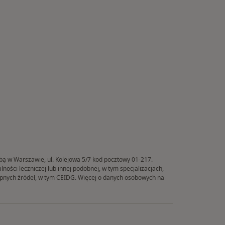
ibą w Warszawie, ul. Kolejowa 5/7 kod pocztowy 01-217.
ości leczniczej lub innej podobnej, w tym specjalizacjach,
tępnych źródeł, w tym CEIDG. Więcej o danych osobowych na