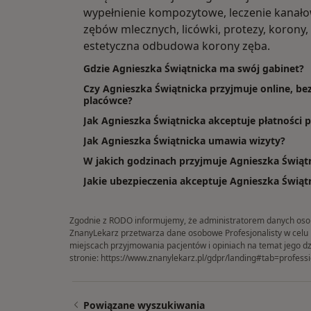
wypełnienie kompozytowe, leczenie kanałow
zębów mlecznych, licówki, protezy, koron
estetyczna odbudowa korony zęba.
Gdzie Agnieszka Świątnicka ma swój gabinet?
Czy Agnieszka Świątnicka przyjmuje online, bez
placówce?
Jak Agnieszka Świątnicka akceptuje płatności p
Jak Agnieszka Świątnicka umawia wizyty?
W jakich godzinach przyjmuje Agnieszka Świąt
Jakie ubezpieczenia akceptuje Agnieszka Świąt
Zgodnie z RODO informujemy, że administratorem danych osobow
ZnanyLekarz przetwarza dane osobowe Profesjonalisty w celu in
miejscach przyjmowania pacjentów i opiniach na temat jego dz
stronie:
https://www.znanylekarz.pl/gdpr/landing#tab=professi
Powiązane wyszukiwania