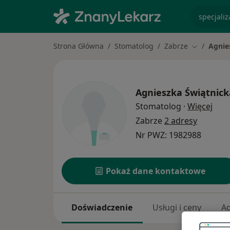
specjaliz
Strona Główna
Stomatolog
Zabrze
Agnie
Zmień mias
Agnieszka Świątnick
O sp
Stomatolog
·
Więcej
Zabrze
2 adresy
Nr PWZ: 1982988
Pokaż dane kontaktowe
Doświadczenie
Usługi i ceny
A