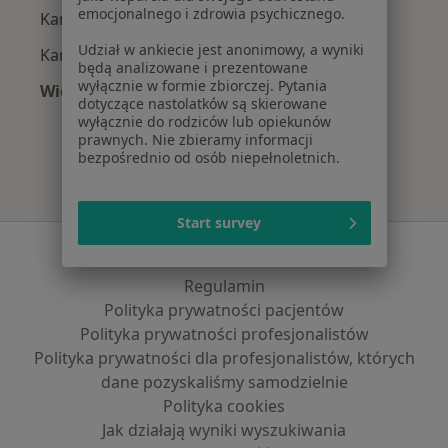
emocjonalnego i zdrowia psychicznego.
Kardiolodzy z TU Zdrowie w Krakowie
Udział w ankiecie jest anonimowy, a wyniki
Kardiolodzy z Świat Zdrowia w Krakowie
będą analizowane i prezentowane
wyłącznie w formie zbiorczej. Pytania
Więcej (11)
dotyczące nastolatków są skierowane
Więcej w kategorii: Najpopularniejsze ubezpi
wyłącznie do rodziców lub opiekunów
prawnych. Nie zbieramy informacji
bezpośrednio od osób niepełnoletnich.
Start survey
Serwis
Regulamin
Polityka prywatności pacjentów
Polityka prywatności profesjonalistów
Polityka prywatności dla profesjonalistów, których
dane pozyskaliśmy samodzielnie
Polityka cookies
Jak działają wyniki wyszukiwania