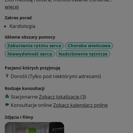
O mnie
tętniczego ABPM), leczeniem nadciśnienia tętniczego,
więcej
choroby wieńcowej, niewydolności serca i arytmii.
Zakres porad
Kardiologia
Główne obszary pomocy
Zaburzenia rytmu serca
Choroba wieńcowa
Niewydolność serca
Nadciśnienie tętnicze
Pacjenci których przyjmuję
Dorośli (Tylko pod niektórymi adresami)
Rodzaje konsultacji
Stacjonarne
Zobacz lokalizacje (3)
Konsultacje online
Zobacz kalendarz online
Zdjęcia i filmy