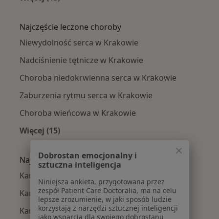
Więcej w kategorii: Kardiolodzy w pobliżu
Najczęście leczone choroby
Niewydolność serca w Krakowie
Nadciśnienie tętnicze w Krakowie
Choroba niedokrwienna serca w Krakowie
Zaburzenia rytmu serca w Krakowie
Choroba wieńcowa w Krakowie
Więcej (15)
Więcej w kategorii: Najczęście leczone chorob
Dobrostan emocjonalny i
Najpopularniejsze ubezpieczenia
sztuczna inteligencja
Kardiolodzy z Allianz w Krakowie
Niniejsza ankieta, przygotowana przez
zespół Patient Care Doctoralia, ma na celu
Kardiolodzy z Signal Iduna w Krakowie
lepsze zrozumienie, w jaki sposób ludzie
korzystają z narzędzi sztucznej inteligencji
Kardiolodzy z JP MEDICA w Krakowie
jako wsparcia dla swojego dobrostanu