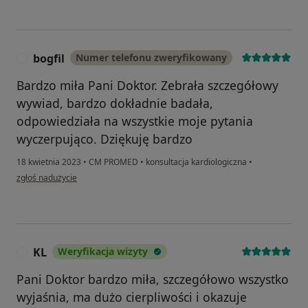
bogfil
Numer telefonu zweryfikowany
B
Bardzo miła Pani Doktor. Zebrała szczegółowy
wywiad, bardzo dokładnie badała,
odpowiedziała na wszystkie moje pytania
wyczerpująco. Dziękuję bardzo
18 kwietnia 2023
•
CM PROMED
•
konsultacja kardiologiczna
•
w opinii użytkownika bogfil
zgłoś nadużycie
KL
Weryfikacja wizyty
K
Pani Doktor bardzo miła, szczegółowo wszystko
wyjaśnia, ma dużo cierpliwości i okazuje