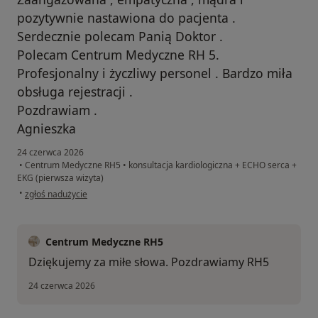
pozytywnie nastawiona do pacjenta .
Serdecznie polecam Panią Doktor .
Polecam Centrum Medyczne RH 5.
Profesjonalny i życzliwy personel . Bardzo miła
obsługa rejestracji .
Pozdrawiam .
Agnieszka
24 czerwca 2026
•
Centrum Medyczne RH5
•
konsultacja kardiologiczna + ECHO serca +
EKG (pierwsza wizyta)
w opinii użytkownika Agnieszka K .
•
zgłoś nadużycie
Centrum Medyczne RH5
Dziękujemy za miłe słowa. Pozdrawiamy RH5
24 czerwca 2026