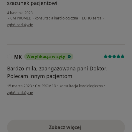
szacunek pacjentowi
4 kwietnia 2023
•
CM PROMED
•
konsultacja kardiologiczna + ECHO serca
•
w opinii użytkownika KL
zgłoś nadużycie
MK
Weryfikacja wizyty
M
Bardzo miła, zaangażowana pani Doktor.
Polecam innym pacjentom
15 marca 2023
•
CM PROMED
•
konsultacja kardiologiczna
•
w opinii użytkownika MK
zgłoś nadużycie
Zobacz więcej
opinie powyżej