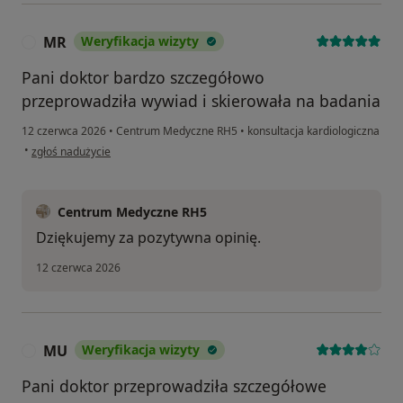
MR
Weryfikacja wizyty
M
Pani doktor bardzo szczegółowo
przeprowadziła wywiad i skierowała na badania
12 czerwca 2026
•
Centrum Medyczne RH5
•
konsultacja kardiologiczna
w opinii użytkownika MR
•
zgłoś nadużycie
Centrum Medyczne RH5
Dziękujemy za pozytywna opinię.
12 czerwca 2026
MU
Weryfikacja wizyty
M
Pani doktor przeprowadziła szczegółowe