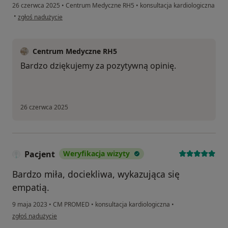
26 czerwca 2025
•
Centrum Medyczne RH5
•
konsultacja kardiologiczna
w opinii użytkownika Halina
•
zgłoś nadużycie
Centrum Medyczne RH5
Bardzo dziękujemy za pozytywną opinię.
26 czerwca 2025
Pacjent
Weryfikacja wizyty
Bardzo miła, dociekliwa, wykazująca się
empatią.
9 maja 2023
•
CM PROMED
•
konsultacja kardiologiczna
•
w opinii użytkownika Pacjent
zgłoś nadużycie