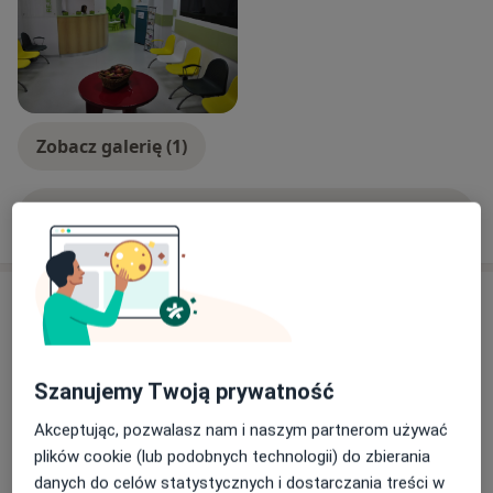
Zobacz galerię (1)
Pokaż więcej
o doświadczeniu
Usługi i ceny
Konsultacja kardiologiczna
Umów wizytę
Od 250 zł
Szczegóły
Szanujemy Twoją prywatność
Akceptując, pozwalasz nam i naszym partnerom używać
ECHO serca
Umów wizytę
plików cookie (lub podobnych technologii) do zbierania
200 zł - 250 zł
Szczegóły
danych do celów statystycznych i dostarczania treści w