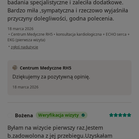
badania specjalistyczne i zaleciła dodatkowe.
Bardzo miła ,sympatyczna i rzeczowo wyjaśniła
przyczyny dolegliwości, godna polecenia.
18 marca 2026
•
Centrum Medyczne RH5
•
konsultacja kardiologiczna + ECHO serca +
EKG (pierwsza wizyta)
w opinii użytkownika MU
•
zgłoś nadużycie
Centrum Medyczne RH5
Dziękujemy za pozytywną opinię.
18 marca 2026
Bożena
Weryfikacja wizyty
B
Byłam na wizycie pierwszy raz.Jestem
b.zadowolona z jej przebiegu.Uzyskałam