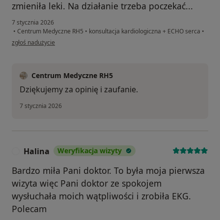
zmieniła leki. Na działanie trzeba poczekać...
7 stycznia 2026
•
Centrum Medyczne RH5
•
konsultacja kardiologiczna + ECHO serca
•
w opinii użytkownika Stefa
zgłoś nadużycie
Centrum Medyczne RH5
Dziękujemy za opinię i zaufanie.
7 stycznia 2026
Halina
Weryfikacja wizyty
H
Bardzo miła Pani doktor. To była moja pierwsza
wizyta więc Pani doktor ze spokojem
wysłuchała moich wątpliwości i zrobiła EKG.
Polecam