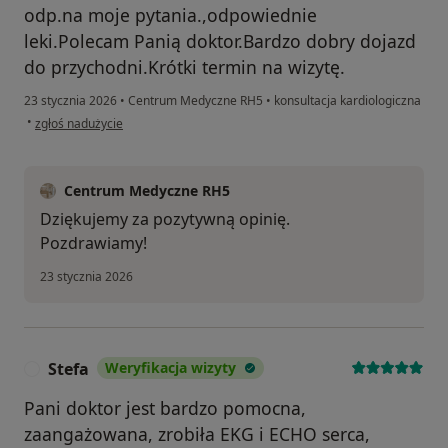
odp.na moje pytania.,odpowiednie
leki.Polecam Panią doktor.Bardzo dobry dojazd
do przychodni.Krótki termin na wizytę.
23 stycznia 2026
•
Centrum Medyczne RH5
•
konsultacja kardiologiczna
w opinii użytkownika Bożena
•
zgłoś nadużycie
Centrum Medyczne RH5
Dziękujemy za pozytywną opinię.
Pozdrawiamy!
23 stycznia 2026
Stefa
Weryfikacja wizyty
S
Pani doktor jest bardzo pomocna,
zaangażowana, zrobiła EKG i ECHO serca,