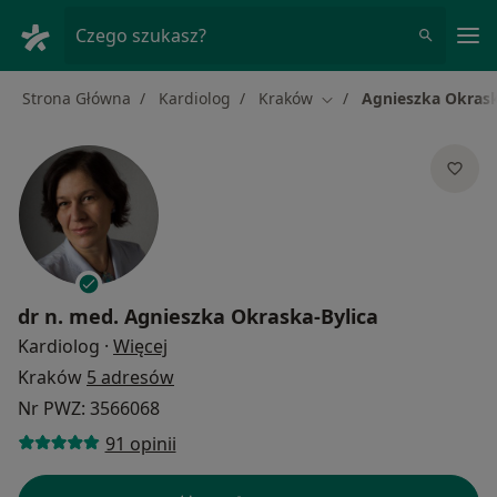
Me
Czego szukasz?
Strona Główna
Kardiolog
Kraków
Agnieszka Okrask
Zmień miasto
dr n. med.
Agnieszka Okraska-Bylica
O specjalizacjach
Kardiolog
·
Więcej
Kraków
5 adresów
Nr PWZ: 3566068
91 opinii