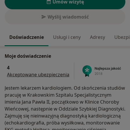
Umów wizytę
Wyślij wiadomość
Doświadczenie
Usługi i ceny
Adresy
Ubezpi
Moje doświadczenie
4
Akceptowane ubezpieczenia
Jestem lekarzem kardiologiem. Od skończenia studiów
pracuję w Krakowskim Szpitalu Specjalistycznym
imienia Jana Pawła II, początkowo w Klinice Choroby
Wieńcowej, następnie w Oddziale Szybkiej Diagnostyki.
Zajmuję się nieinwazyjną diagnostyką kardiologiczną
(echokardiografia, próba wysiłkowa, monitorowanie
EKG metodą Holtera, monitorowanie ciśnienia