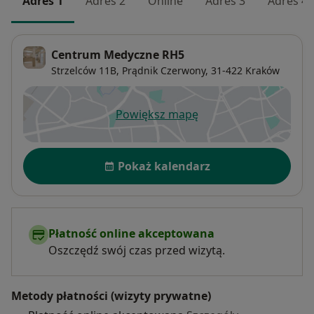
Adres 1
Adres 2
Online
Adres 3
Adres 4
Centrum Medyczne RH5
Strzelców 11B,
Prądnik Czerwony
, 31-422
Kraków
Powiększ mapę
otwiera się w nowej karcie
Dostępność
Pokaż kalendarz
Płatność online akceptowana
Oszczędź swój czas przed wizytą.
Metody płatności (wizyty prywatne)