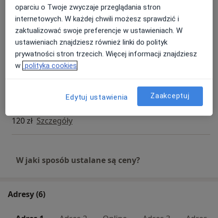
oparciu o Twoje zwyczaje przeglądania stron
Konsultacja kardiologiczna + ECHO
internetowych. W każdej chwili możesz sprawdzić i
serca
Umów wizytę
zaktualizować swoje preferencje w ustawieniach. W
Od 400 zł
Szczegóły
ustawieniach znajdziesz również linki do polityk
prywatności stron trzecich. Więcej informacji znajdziesz
Konsultacja kardiologiczna + ECHO
w
polityka cookies
serca + EKG (pierwsza wizyta)
Umów wizytę
500 zł
Szczegóły
Zaakceptuj
Edytuj ustawienia
Konsultacja online
120 zł
Szczegóły
W jaki sposób ustalane są ceny?
Adresy (6)