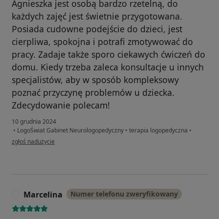
Agnieszka jest osobą bardzo rzetelną, do
każdych zajęć jest świetnie przygotowana.
Posiada cudowne podejście do dzieci, jest
cierpliwa, spokojna i potrafi zmotywować do
pracy. Zadaje także sporo ciekawych ćwiczeń do
domu. Kiedy trzeba zaleca konsultacje u innych
specjalistów, aby w sposób kompleksowy
poznać przyczynę problemów u dziecka.
Zdecydowanie polecam!
10 grudnia 2024
•
LogoŚwiat Gabinet Neurologopedyczny
•
terapia logopedyczna
•
w opinii użytkownika Martyna Duszkiewicz
zgłoś nadużycie
Marcelina
Numer telefonu zweryfikowany
M