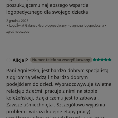
poszukującemu najlepszego wsparcia
logopedycznego dla swojego dziecka
2 grudnia 2025
•
LogoŚwiat Gabinet Neurologopedyczny
•
diagnoza logopedyczna
•
w opinii użytkownika Anita
zgłoś nadużycie
Alicja P
Numer telefonu zweryfikowany
A
Pani Agnieszka, jest bardzo dobrym specjalistą
z ogromną wiedzą i z bardzo dobrym
podejściem do dzieci. Wypraocowywuje świetne
relację z dziećmi ,pracuje z nimi na stopie
koleżeńskiej, dzięki czemu jest to zabawa .
Zawsze uśmiechnięta . Szczegółowo wyjaśnia
problem i wdraża kolejne etapy pracy(