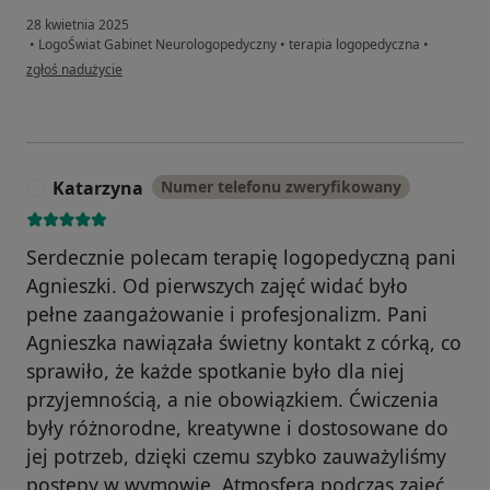
28 kwietnia 2025
•
LogoŚwiat Gabinet Neurologopedyczny
•
terapia logopedyczna
•
w opinii użytkownika Agnieszka
zgłoś nadużycie
Katarzyna
Numer telefonu zweryfikowany
K
Serdecznie polecam terapię logopedyczną pani
Agnieszki. Od pierwszych zajęć widać było
pełne zaangażowanie i profesjonalizm. Pani
Agnieszka nawiązała świetny kontakt z córką, co
sprawiło, że każde spotkanie było dla niej
przyjemnością, a nie obowiązkiem. Ćwiczenia
były różnorodne, kreatywne i dostosowane do
jej potrzeb, dzięki czemu szybko zauważyliśmy
postępy w wymowie. Atmosfera podczas zajęć