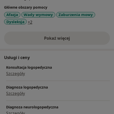
(stymulowanie rozwoju dziecka od najwcześniejszych
Główne obszary pomocy
miesięcy życia dla dzieci zdrowych, przedwcześnie
Afazja
Wady wymowy
Zaburzenia mowy
urodzonych oraz z ciąż zagrożonych) oraz nauki
a11y_sr_more_diseases
Dysleksja
+2
czytania metodą symultaniczno-sekwencyjną.
Opieką logopedyczną obejmuję również osoby dorosłe
z wadami wymowy, jąkaniem, afazją i dyzartrią.
Pokaż więcej
o doświadczeniu
Usługi i ceny
Konsultacja logopedyczna
Szczegóły
Diagnoza logopedyczna
Szczegóły
Diagnoza neurologopedyczna
Szczegóły