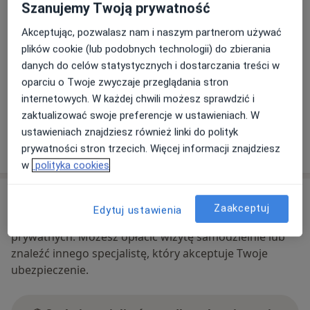
Szanujemy Twoją prywatność
Powiększ mapę
otwiera się w nowej karcie
Akceptując, pozwalasz nam i naszym partnerom używać
plików cookie (lub podobnych technologii) do zbierania
Dostępność
W tym gabinecie nie można umawiać wizyt przez
danych do celów statystycznych i dostarczania treści w
internet
oparciu o Twoje zwyczaje przeglądania stron
Co mam zrobić w tej sytuacji?
internetowych. W każdej chwili możesz sprawdzić i
zaktualizować swoje preferencje w ustawieniach. W
ustawieniach znajdziesz również linki do polityk
Pokaż więcej
prywatności stron trzecich. Więcej informacji znajdziesz
o adresie
w
polityka cookies
Ubezpieczenia - brak akceptowanych
Zaakceptuj
Edytuj ustawienia
Ten specjalista przyjmuje wyłącznie pacjentów
prywatnych. Możesz opłacić wizytę samodzielnie lub
znaleźć innego specjalistę, który akceptuje Twoje
ubezpieczenie.