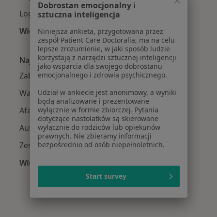
Dobrostan emocjonalny i
Logopedzi Krowodrza
sztuczna inteligencja
Więcej (13)
Niniejsza ankieta, przygotowana przez
zespół Patient Care Doctoralia, ma na celu
Więcej w kategorii: Logopedzi w pobliżu
lepsze zrozumienie, w jaki sposób ludzie
korzystają z narzędzi sztucznej inteligencji
Najczęście leczone choroby
jako wsparcia dla swojego dobrostanu
emocjonalnego i zdrowia psychicznego.
Zaburzenia mowy w Krakowie
Udział w ankiecie jest anonimowy, a wyniki
Wady wymowy w Krakowie
będą analizowane i prezentowane
wyłącznie w formie zbiorczej. Pytania
Afazja w Krakowie
dotyczące nastolatków są skierowane
wyłącznie do rodziców lub opiekunów
Autyzm w Krakowie
prawnych. Nie zbieramy informacji
bezpośrednio od osób niepełnoletnich.
Zespół Aspergera w Krakowie
Więcej (15)
Więcej w kategorii: Najczęście leczone chorob
Start survey