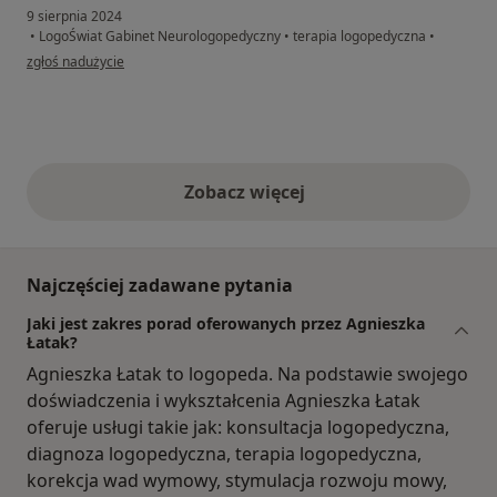
9 sierpnia 2024
•
LogoŚwiat Gabinet Neurologopedyczny
•
terapia logopedyczna
•
w opinii użytkownika Katarzyna
zgłoś nadużycie
Zobacz więcej
opinie powyżej
Najczęściej zadawane pytania
Jaki jest zakres porad oferowanych przez Agnieszka
Łatak?
Agnieszka Łatak to logopeda. Na podstawie swojego
doświadczenia i wykształcenia Agnieszka Łatak
oferuje usługi takie jak: konsultacja logopedyczna,
diagnoza logopedyczna, terapia logopedyczna,
korekcja wad wymowy, stymulacja rozwoju mowy,