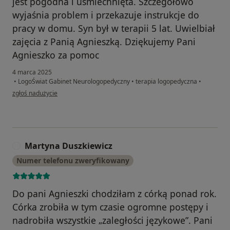
jest pogodna i uśmiechnięta. Szczegółowo
wyjaśnia problem i przekazuje instrukcje do
pracy w domu. Syn był w terapii 5 lat. Uwielbiał
zajęcia z Panią Agnieszką. Dziękujemy Pani
Agnieszko za pomoc
4 marca 2025
•
LogoŚwiat Gabinet Neurologopedyczny
•
terapia logopedyczna
•
w opinii użytkownika Joanna
zgłoś nadużycie
Martyna Duszkiewicz
M
Numer telefonu zweryfikowany
Do pani Agnieszki chodziłam z córką ponad rok.
Córka zrobiła w tym czasie ogromne postępy i
nadrobiła wszystkie „zaległości językowe”. Pani