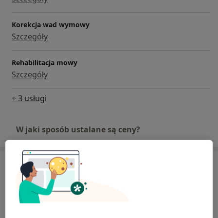
Korekcja wad wymowy
Szczegóły
Rehabilitacja mowy
Szczegóły
+ 3 usługi
W jaki sposób ustalane są ceny?
Adres
LogoŚwiat Gabinet Neurologopedyczny
ul. Reduta 44/5,
Prądnik Czerwony
, 31-421
Kraków