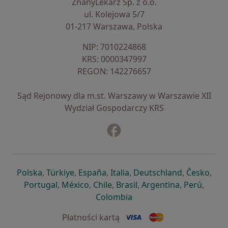
ZnanyLekarz Sp. z o.o.
ul. Kolejowa 5/7
01-217 Warszawa, Polska
NIP: ⁠7010224868
KRS: ⁠0000347997
REGON: ⁠142276657
Sąd Rejonowy dla m.st. Warszawy w Warszawie XII
Wydział Gospodarczy KRS
Facebook
otwiera się w nowej karcie
otwiera się w nowej karcie
otwiera się w nowej karcie
otwiera się w nowej karcie
otwiera się w nowej karci
otwiera się
otwi
Polska
,
Türkiye
,
España
,
Italia
,
Deutschland
,
Česko
,
otwiera się w nowej karcie
otwiera się w nowej karcie
otwiera się w nowej karcie
otwiera się w nowej kar
otwiera się 
otwier
Portugal
,
México
,
Chile
,
Brasil
,
Argentina
,
Perú
,
otwiera się w nowej karc
Colombia
Płatności kartą