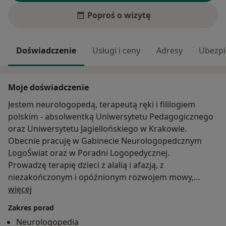
Poproś o wizytę
Doświadczenie
Usługi i ceny
Adresy
Ubezpi
Moje doświadczenie
Jestem neurologopedą, terapeutą ręki i fililogiem
polskim - absolwentką Uniwersytetu Pedagogicznego
oraz Uniwersytetu Jagiellońskiego w Krakowie.
Obecnie pracuję w Gabinecie Neurologopedcznym
LogoŚwiat oraz w Poradni Logopedycznej.
Prowadzę terapię dzieci z alalią i afazją, z
niezakończonym i opóźnionym rozwojem mowy,
O mnie
dwujęzycznych, jąkających się, zagrożonych dysleksją i
więcej
dyslektycznych, z zaburzeniami ze spektrum autyzmu,
Zakres porad
z niepełnosprawnością intelektualną, z wadami
Neurologopedia
wymowy. Prowadzę zajęcia z wczesnej interwencji