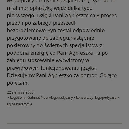
współpracy z innymi specjalistami). Syn lat 10
miał monoplastykę wędzidełka typu
pierwszego. Dzięki Pani Agnieszce caly proces
przed i po zabiegu przeszedł
bezproblemowo.Syn został odpowiednio
przygotowany do zabiegu,następnie
pokierowny do świetnych specjalistów z
podobną energię co Pani Agnieszka , a po
zabiegu stosowanie wyćwiczony w
prawidłowym funkcjonowaniu języka.
Dziękujemy Pani Agnieszko za pomoc. Gorąco
polecam.
22 sierpnia 2025
•
LogoŚwiat Gabinet Neurologopedyczny
•
konsultacja logopedyczna
•
w opinii użytkownika Alicja P
zgłoś nadużycie