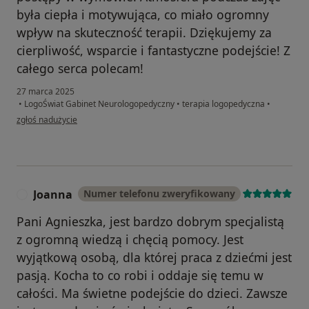
była ciepła i motywująca, co miało ogromny
wpływ na skuteczność terapii. Dziękujemy za
cierpliwość, wsparcie i fantastyczne podejście! Z
całego serca polecam!
27 marca 2025
•
LogoŚwiat Gabinet Neurologopedyczny
•
terapia logopedyczna
•
w opinii użytkownika Katarzyna
zgłoś nadużycie
Joanna
Numer telefonu zweryfikowany
J
Pani Agnieszka, jest bardzo dobrym specjalistą
z ogromną wiedzą i chęcią pomocy. Jest
wyjątkową osobą, dla której praca z dziećmi jest
pasją. Kocha to co robi i oddaje się temu w
całości. Ma świetne podejście do dzieci. Zawsze