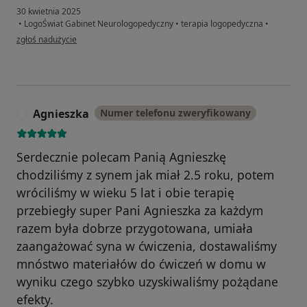
30 kwietnia 2025
•
LogoŚwiat Gabinet Neurologopedyczny
•
terapia logopedyczna
•
w opinii użytkownika Paweł
zgłoś nadużycie
Agnieszka
Numer telefonu zweryfikowany
A
Serdecznie polecam Panią Agnieszkę
chodziliśmy z synem jak miał 2.5 roku, potem
wróciliśmy w wieku 5 lat i obie terapię
przebiegły super Pani Agnieszka za każdym
razem była dobrze przygotowana, umiała
zaangażować syna w ćwiczenia, dostawaliśmy
mnóstwo materiałów do ćwiczeń w domu w
wyniku czego szybko uzyskiwaliśmy pożądane
efekty.