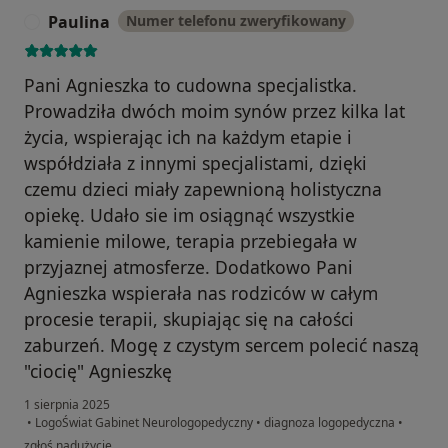
Paulina
Numer telefonu zweryfikowany
P
Pani Agnieszka to cudowna specjalistka.
Prowadziła dwóch moim synów przez kilka lat
życia, wspierając ich na każdym etapie i
współdziała z innymi specjalistami, dzięki
czemu dzieci miały zapewnioną holistyczna
opiekę. Udało sie im osiągnąć wszystkie
kamienie milowe, terapia przebiegała w
przyjaznej atmosferze. Dodatkowo Pani
Agnieszka wspierała nas rodziców w całym
procesie terapii, skupiając się na całości
zaburzeń. Mogę z czystym sercem polecić naszą
"ciocię" Agnieszkę
1 sierpnia 2025
•
LogoŚwiat Gabinet Neurologopedyczny
•
diagnoza logopedyczna
•
w opinii użytkownika Paulina
zgłoś nadużycie