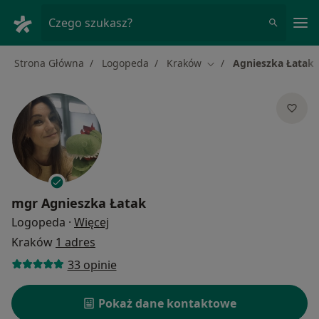
Me
Czego szukasz?
Strona Główna
Logopeda
Kraków
Agnieszka Łatak
Zmień miasto
mgr
Agnieszka Łatak
O specjalizacjach
Logopeda
·
Więcej
Kraków
1 adres
33 opinie
Pokaż dane kontaktowe