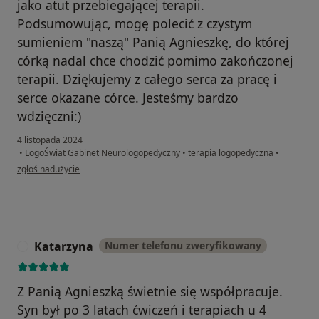
jako atut przebiegającej terapii.
Podsumowując, mogę polecić z czystym
sumieniem "naszą" Panią Agnieszkę, do której
córką nadal chce chodzić pomimo zakończonej
terapii. Dziękujemy z całego serca za pracę i
serce okazane córce. Jesteśmy bardzo
wdzięczni:)
4 listopada 2024
•
LogoŚwiat Gabinet Neurologopedyczny
•
terapia logopedyczna
•
w opinii użytkownika Marcelina
zgłoś nadużycie
Katarzyna
Numer telefonu zweryfikowany
K
Z Panią Agnieszką świetnie się współpracuje.
Syn był po 3 latach ćwiczeń i terapiach u 4